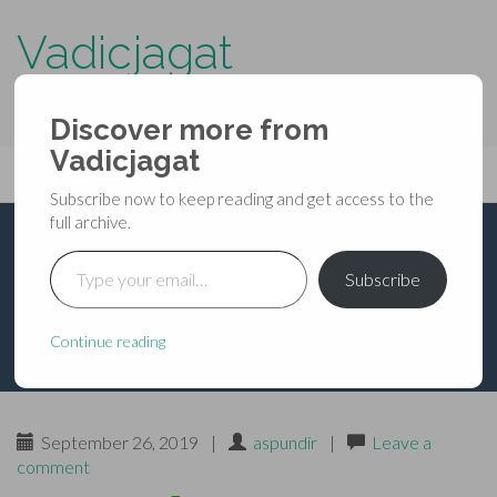
Vadicjagat
know more about…..
Discover more from
Primary
Vadicjagat
Skip
Vadicjagat
to
Menu
Subscribe now to keep reading and get access to the
content
full archive.
Type your email…
अकबरी फालनामा
Subscribe
Continue reading
September 26, 2019
|
aspundir
|
Leave a
comment