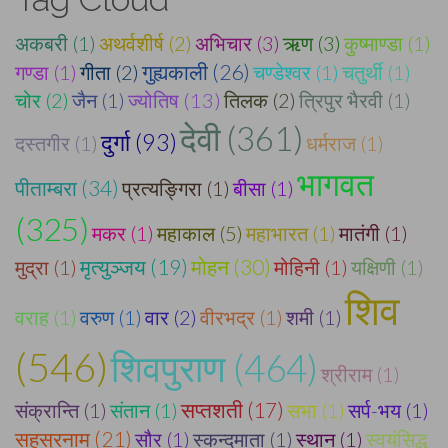
अकबरी (1)
अथर्वशीर्ष (2)
अभिचार (3)
ऋण (3)
कुष्माण्डा (1)
गुह्यकाली (26)
गण्डा (1)
गीता (2)
चण्डेश्वर (1)
चतुर्थी (1)
चोर (2)
जैन (1)
ज्योतिष (13)
तिलक (2)
त्रिपुर भैरवी (1)
देवी (361)
दुर्गा (93)
दस्तगीर (1)
धर्मराज (1)
भागवत
पीताम्बरा (34)
प्रत्यङ्गिरा (1)
बीसा (1)
(325)
मकर (1)
महाकाल (5)
महाभारत (1)
मातंगी (1)
मोहन (30)
मुद्रा (1)
मृत्युञ्जय (19)
मोहिनी (1)
यक्षिणी (1)
शिव
वराह (1)
वरुण (1)
वार (2)
वीरभद्र (1)
शमी (1)
(546)
शिवपुराण (464)
श्रीराम (1)
संक्रान्ति (1)
संतान (1)
सप्तशती (17)
सभा (1)
सर्प-भय (1)
सहस्रनाम (21)
सौर (1)
स्कन्दमाता (1)
स्थान (1)
स्वयंसिद्ध