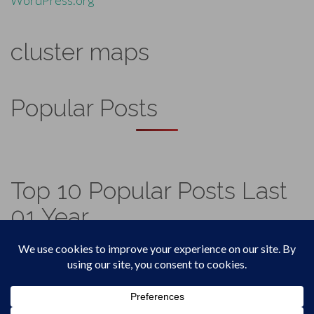
cluster maps
Popular Posts
Top 10 Popular Posts Last
01 Year
Footer
Top
Home
Menu
© 2026
Vadicjagat
.
Theme by
XtremelySocial
.