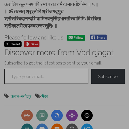
कराक्षिपच्छून्यमथापि रम्यं परावरं भैरवमानतोऽस्मि ॥ ५॥
॥ ॐ तत्सत् श्रृङ्गेरि श्रीजगद्गुरु
श्रीसच्चिदानन्दशिवाभिनवनृसिंहभारतीस्वामिभिः विरचिता
श्रीकालभैरवपञ्चरत्नस्तुतिः ॥
Please follow and like us:
Discover more from Vadicjagat
Subscribe to get the latest posts sent to your email.
Type your email…
Subscribe
कवच-स्तोत्र
भैरव