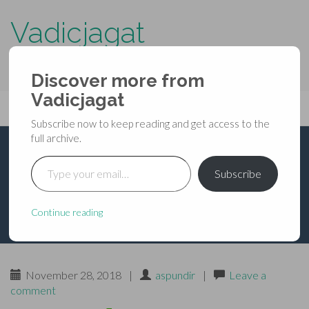
Vadicjagat
know more about…..
Discover more from
Primary
Vadicjagat
Skip
Vadicjagat
to
Menu
Subscribe now to keep reading and get access to the
content
full archive.
Type your email…
कालभैरव ( कालभैरवाष्टमी )
Subscribe
Continue reading
November 28, 2018
|
aspundir
|
Leave a
comment