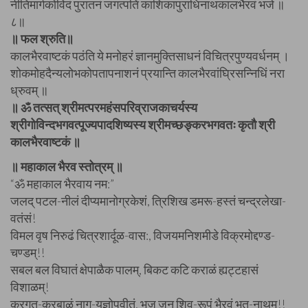
नीतिमार्गकोविदं पुरातनं जगत्पतिं काशिकापुराधिनाथकालभैरवं भजे ॥
८॥
॥ फल श्रुति॥
कालभैरवाष्टकं पठंति ये मनोहरं ज्ञानमुक्तिसाधनं विचित्रपुण्यवर्धनम् ।
शोकमोहदैन्यलोभकोपतापनाशनं प्रयान्ति कालभैरवांघ्रिसन्निधिं नरा
ध्रुवम् ॥
॥ ॐ तत्सत् श्रीमत्परमहंसपरिव्राजकाचर्यस्य
श्रीगोविन्दभगवत्पूज्यपादशिष्यस्य श्रीमच्छङ्करभगवतः कृतौ श्री
कालभैरवाष्टकं ॥
॥ महाकाल भैरव स्तोत्रम् ॥
“ॐ महाकाल भैरवाय नम:”
जलद् पटल-नीलं दीप्यमानोग्रकेशं, त्रिशिख डमरू-हस्तं चन्द्रलेखा-
वतंसं!
विमल वृष निरुढं चित्रशार्दूळ-वास:, विजयमनिशमीडे विक्रमोद्दण्ड-
चण्डम्!!
सबल बल विघातं क्षेपाळैक पालम्, बिकट कटि कराळं ह्यट्टहासं
विशाळम्!
करगत-करबाळं नाग-यज्ञोपवीतं, भज जन शिव-रूपं भैरवं भूत-नाथम्!!