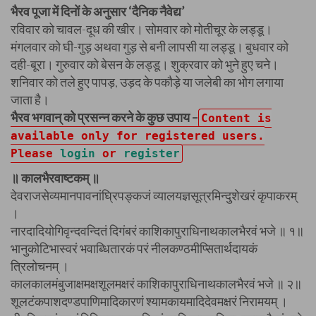
भैरव पूजा में दिनों के अनुसार ‘दैनिक नैवेद्य’
रविवार को चावल-दूध की खीर। सोमवार को मोतीचूर के लड्डू।
मंगलवार को घी-गुड़ अथवा गुड़ से बनी लापसी या लड्डू। बुधवार को
दही-बूरा। गुरुवार को बेसन के लड्डू। शुक्रवार को भुने हुए चने।
शनिवार को तले हुए पापड़, उड़द के पकौड़े या जलेबी का भोग लगाया
जाता है।
भैरव भगवान् को प्रसन्न करने के कुछ उपाय –
Content is
available only for registered users.
Please
login
or
register
॥ कालभैरवाष्टकम् ॥
देवराजसेव्यमानपावनांघ्रिपङ्कजं व्यालयज्ञसूत्रमिन्दुशेखरं कृपाकरम्
।
नारदादियोगिवृन्दवन्दितं दिगंबरं काशिकापुराधिनाथकालभैरवं भजे ॥ १॥
भानुकोटिभास्वरं भवाब्धितारकं परं नीलकण्ठमीप्सितार्थदायकं
त्रिलोचनम् ।
कालकालमंबुजाक्षमक्षशूलमक्षरं काशिकापुराधिनाथकालभैरवं भजे ॥ २॥
शूलटंकपाशदण्डपाणिमादिकारणं श्यामकायमादिदेवमक्षरं निरामयम् ।