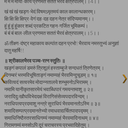
मं मं मं माया-कायं प्रणमत सततं भैरवं क्षेत्रपालम्।।4।।
खं खं खं खड्ग-भेदं विषमऽमृतमयं काल कालान्धकारम्।
क्षि क्षि क्षि क्षिप्र-वेगं दह-दह दहन नेत्र संदिप्यमानम्।।
हूं हूं हूं हूंकार शब्दं प्रकटित गहन-गर्जित भूमिकम्पं।
बं बं बं बाल-लील प्रणमत सततं भैरवं क्षेत्रपालम्।।5।।
ॐ तीक्ष्ण-दंष्ट्र महाकाय कल्पांत दहन प्रभो! भैरवाय नमस्तुभ्यं अनुज्ञां
दातु महर्षि!!
॥ श्रीकालभैरव पञ्च-रत्न स्तुतिः ॥
खङ्गं कपालं डमरुं त्रिशूलं हस्ताम्बुजे सन्दधतं त्रिणेत्रम् ।
दिगम्बरं भस्मविभूषिताङ्गं नमाम्यहं भैरवमिन्दुचूडम् ॥ १॥
कवित्वदं सत्वरमेव मोदान्नतालये शम्भुमनोऽभिरामम् ।
नमामि यानीकृतसारमेयं भवाब्धिपारं गमयन्तमाशु ॥ २॥
जरादिदुःखौघविभेददक्षं विरागिसंसेव्यपदारविन्दम् ।
नराधिपत्वप्रदमाशु नन्त्रे सुराधिपं भैरवमानतोऽस्मि ॥ ३॥
शमादिसम्पत्प्रदमानतेभ्यो रमाधवाद्यर्चितपादपद्मम् ।
समाधिनिष्ठैस्तरसाधिगम्यं नमाम्यहं भैरवमादिनाथम् ॥ ४॥
गिरामगम्यं मनसोऽपि दूरं चराचरस्य प्रभवादिहेतुम् ।