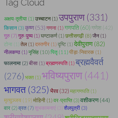
Tag Cloud
उपपुराण (331)
अक्षय-तृतीया (1)
उच्चाटन (1)
कृष्ण (53)
गणपति (60)
गणेश (42)
किसान (3)
गणना (1)
गुरु (7)
गुरु-पुष्य (1)
घण्टाकर्ण (1)
छत्तीसगढ़ी (8)
जैन (1)
देवीपुराण (82)
टोना (1)
तेल (1)
दस्तगीर (1)
दृष्टि (1)
नीलकण्ठ (1)
नृसिंह (10)
पितृ (11)
पीड़ा-निवारक (1)
ब्रह्मवैवर्त
फालनामा (2)
बीसा (1)
ब्रह्मणस्पति (1)
भविष्यपुराण (441)
(276)
भक्त (1)
भागवत (325)
भैरव (32)
महागणपति (1)
वशीकरण (44)
मृत्युञ्जय (19)
मोहिनी (1)
वर-प्राप्ति (3)
वार (2)
व्रत (7)
शुभकामनाएं (3)
शैलपुत्री (3)
श्रीगणेशपुराण (249)
श्रीलिङ्गमहापुराण