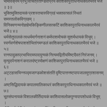
भीमविक्रमं प्रभुं विचित्रताण्डवप्रियं काशिकापुराधिनाथकालभैरवं भजे
॥ ३॥
भुक्तिमुक्तिदायकं प्रशस्तचारुविग्रहं भक्तवत्सलं स्थितं
समस्तलोकविग्रहम् ।
विनिक्वणन्मनोज्ञहेमकिङ्किणीलसत्कटिं काशिकापुराधिनाथकालभैरवं
भजे॥ ४॥
धर्मसेतुपालकं त्वधर्ममार्गनाशनं कर्मपाशमोचकं सुशर्मधायकं विभुम् ।
स्वर्णवर्णशेषपाशशोभितांगमण्डलं काशिकापुराधिनाथकालभैरवं भजे ॥
५॥
रत्नपादुकाप्रभाभिरामपादयुग्मकं नित्यमद्वितीयमिष्टदैवतं निरंजनम् ।
मृत्युदर्पनाशनं करालदंष्ट्रमोक्षणं काशिकापुराधिनाथकालभैरवं भजे ॥
६॥
अट्टहासभिन्नपद्मजाण्डकोशसंततिं दृष्टिपात्तनष्टपापजालमुग्रशासनम्
।
अष्टसिद्धिदायकं कपालमालिकाधरं काशिकापुराधिनाथकालभैरवं भजे ॥
७॥
भूतसंघनायकं विशालकीर्तिदायकं काशिवासलोकपुण्यपापशोधकं विभुम्
।