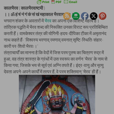
कालभैरव
(
कालभैरवाष्टमी
)
।। ॐ हं षं नं गं कं सं खं महाकाल भैरवाय नम:।।
भगवान शंकर के अवतारों में
भैरव
का अपना एक विशिष्ट महत्व है।
तांत्रिक पद्धति में भैरव शब्द की निरूक्ति उनका विराट रूप प्रतिबिम्बित
करती हैं। वामकेश्वर तंत्र की योगिनी-हदय-दीपिका टीका में अमृतानंद
नाथ कहते हैं- ‘विश्वस्य भरणाद् रमणाद् वमनात्‌ सृष्टि-स्थिति-संहार-
कारी पर-शिवो भैरवः।’
तंत्राचार्यों का मानना है कि वेदों में जिस परम पुरुष का चित्रण रुद्र में
हुआ, वह तंत्र शास्त्र के ग्रंथों में उस स्वरूप का वर्णन ‘भैरव’ के नाम से
किया गया, जिसके भय से सूर्य एवं अग्नि तपते हैं। इंद्र-वायु और मृत्यु
देवता अपने-अपने कार्यों में तत्पर हैं, वे परम शक्तिमान् ‘भैरव’ ही हैं।