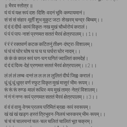
॥ भैरव स्तोत्र ॥
यं यं यं यक्ष रूपं दश-दिशि-वदनं भूमि-कम्पायमानं।
सं सं सं संहार-मूर्ती शुभ मुकुट जटा-शेखरम् चन्द्र-बिम्बम्।।
दं दं दं दीर्घ-कायं विकृत-नख मुखं चौर्ध्वरोयं करालं।
पं पं पं पाप-नाशं प्रणमत सततं भैरवं क्षेत्रपालम्।।1।।
रं रं रं रक्तवर्ण कटक कटितनुं तीक्ष्ण-दंष्ट्रा-विशालम्।
घं घं घं घोर घोष घ घ घ घ घर्घरा घोर नादम्।।
कं कं कं काल रूपं घग-घग घगितं ज्वालितं कामदेहं।
दं दं दं दिव्य-देहं प्रणमत सततं भैरवं क्षेत्रपालम्।।2।।
लं लं लं लम्ब-दन्तं ल ल ल ल लुलितं दीर्घ जिह्व-करालं।
धूं धूं धूं धूम्र वर्ण स्फुट विकृत मुखं मासुरं भीम-रूपम्।।
रूं रूं रूं रुण्ड-मालं रूधिर-मय मुखं ताम्र-नेत्रं विशालम्।
नं नं नं नग्न-रूपं प्रणमत सततं भैरवं क्षेत्रपालम्।।3।।
वं वं वं वायु-वेगम प्रलय परिमितं ब्रह्म-रूपं स्वरूपम्।
खं खं खं खड्ग-हस्तं त्रिभुवन-निलयं भास्करम् भीम-रूपम्।।
चं चं चं चालयन्तं चल-चल चलितं चालितं भूत चक्रम्।