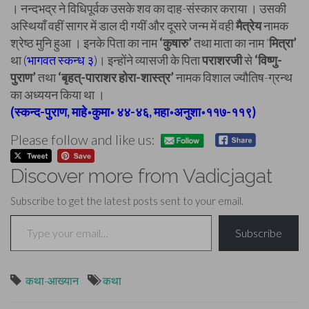
। नन्दभद्र ने विधिपूर्वक उसके शव का दाह-संस्कार कराया । उसकी
अस्थियाँ वहीं सागर में डाल दी गयीं और दूसरे जन्म में वही
मैत्रेय
नामक
श्रेष्ठ मुनि हुआ । इनके पिता का नाम
‘कुषारु’
तथा माता का नाम ‘
मित्रा’
था
(भागवत स्कन्ध ३)
। इन्होंने व्यासजी के पिता
पराशरजी
से
‘विष्णु-
पुराण’
तथा
‘बृहत्-पाराशर होरा-शास्त्र’
नामक विशाल ज्यौतिष-ग्रन्थ
का अध्ययन किया था ।
(स्कन्द-पुराण, माहे॰कुमा॰ ४४-४६, महा॰अनुशा॰११७-११९)
Please follow and like us:
Discover more from Vadicjagat
Subscribe to get the latest posts sent to your email.
Type your email…
Subscribe
कथा-आख्यान
कथा