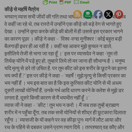
कीड़े से महर्षि मैत्रेय
भगवान् व्यास सभी जीवों की गति तथा भाषा को समझते थे । एक बार जब
वे कहीं जा रहे थे, तब रास्ते में उन्होंने एक कीड़े को बड़े वेग से भागते हुए
देखा । उन्होंने कृपा करके कीड़े की बोली में ही उससे इस प्रकार भागने
का कारण पूछा । कीड़े ने कहा – ‘विश्व-वन्द्य मुनीश्वर ! कोई बहुत बड़ी
बैलगाड़ी इधर ही आ रही है । कहीं यह आकर मुझे कुचल न डाले,
इसीलिये तेजी से भागा जा रहा हूँ ।’ इस पर व्यासदेव ने कहा -‘तुम तो
तिर्यक् योनि में पड़े हुए हो, तुम्हारे लिये तो मर जाना ही सौभाग्य है । मनुष्य
यदि मृत्यु से डरे तो उचित है, पर तुम कीट को इस शरीर के छूटने का इतना
भय क्यों हैं ?’ इस पर कीड़े ने कहा – ‘महर्षे ! मुझे मृत्यु से किसी प्रकार का
भय नहीं हैं । भय इस बात का है कि इस कुत्सित कीट योनि से भी अधम
दूसरी लाखों योनियाँ हैं, उनके गर्भ आदि धारण करने के क्लेश से मुझे डर
लगता है, दूसरे किसी कारण से मैं भयभीत नहीं हूँ ।’
व्यास जी ने कहा – ‘कीट ! तुम भय न करो । मैं जब तक तुम्हें ब्राह्मण
शरीर में न पहुँचा दूँगा, तब तक सभी योनियों से शीघ्र ही छुटकारा दिलाता
रहूँगा ।’ व्यासजी के यों कहने पर वह कीड़ा पुनः मार्ग में लौट आया और
रथ के पहिये से दबकर उसने प्राण त्याग दिये । तत्पश्चात् वह कौए और