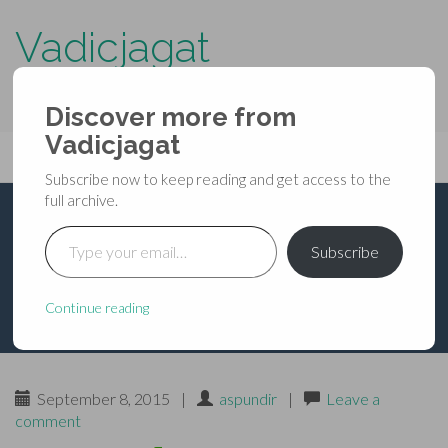
Vadicjagat
know more about…..
Discover more from
Primary
Vadicjagat
Skip
Vadicjagat
to
Menu
Subscribe now to keep reading and get access to the
content
full archive.
Type your email…
कीड़े से महर्षि मैत्रेय
Subscribe
Continue reading
September 8, 2015
|
aspundir
|
Leave a
comment