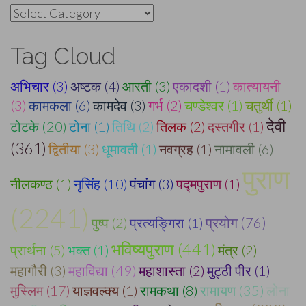
Categories
Tag Cloud
अभिचार (3)
अष्टक (4)
आरती (3)
एकादशी (1)
कात्यायनी
(3)
कामकला (6)
कामदेव (3)
गर्भ (2)
चण्डेश्वर (1)
चतुर्थी (1)
देवी
टोटके (20)
टोना (1)
तिथि (2)
तिलक (2)
दस्तगीर (1)
(361)
द्वितीया (3)
धूमावती (1)
नवग्रह (1)
नामावली (6)
पुराण
नीलकण्ठ (1)
नृसिंह (10)
पंचांग (3)
पद्मपुराण (1)
(2241)
पुष्प (2)
प्रत्यङ्गिरा (1)
प्रयोग (76)
भविष्यपुराण (441)
प्रार्थना (5)
भक्त (1)
मंत्र (2)
महागौरी (3)
महाविद्या (49)
महाशास्ता (2)
मुट्ठी पीर (1)
मुस्लिम (17)
याज्ञवल्क्य (1)
रामकथा (8)
रामायण (35)
लोना