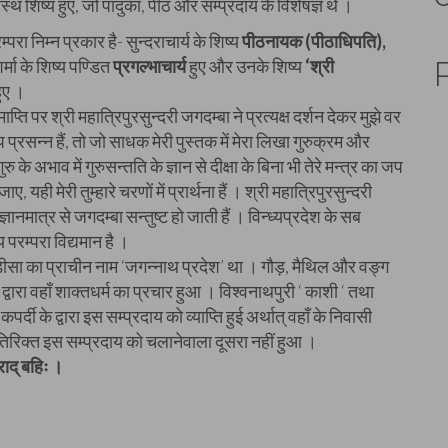
्थ शिष्य हुए, जो पादुका, पीठ और सम्प्रदाय के विशेषज्ञ थे ।
परा निम्न प्रकार है- सुन्दराचार्य के शिष्य
पीठनायक (पीठाधिपति),
र्मा के शिष्य पण्डित
प्रगल्भाचार्य
हुए और उनके शिष्य
‘श्री
ुए ।
ाप्ति पर श्री महात्रिपुरसुन्दरी जगदम्बा ने प्रत्यक्ष दर्शन देकर मुझे वर
प प्रसन्न हैं, तो जो साधक मेरी पुस्तक में मेरा लिखा गुरुक्रम और
रु के अभाव में गुरुसन्तति के ज्ञान से दीक्षा के बिना भी तेरे मन्त्र का जप
ए, यही मेरी तुम्हारे चरणों में प्रार्थना हैं । श्री महात्रिपुरसुन्दरी
ञानमात्र से जगदम्बा सन्तुष्ट हो जाती हैं । विन्ध्यप्रदेश के सब
 परम्परा विद्यमान है ।
ए । उड़ीसा का प्राचीन नाम ‘जगन्नाथ प्रदेश’ था । गौड़, मैथिल और वङ्ग
 द्वारा वहाँ शाक्तधर्म का प्रचार हुआ । विश्वनाथपुरी ‘ काशी ‘ तथा
र्दी के द्वारा इस सम्प्रदाय को व्याप्ति हुई अर्थात् वहाँ के निवासी
 अतिरिक्त इस सम्प्रदाय को चलानेवाला दूसरा नहीं हुआ ।
ाद्‌ बहिः ।