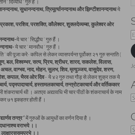
तीन ‘ दिव्यौध ‘ गुरु हैं ।
ानन्दनाथ, सुधानन्दनाथ, त्रिमूर्त्यानन्दनाथ और झिण्टीशानन्दनाथ
ये
प्रकाश, परशिव, परशक्ति, कौलेश्वर, शुक्लदेव्यम्बा, कुलेश्वर ओर
E
नन्दनाथ-
ये चार ‘ सिद्धौघ ‘ गुरु हैं ।
A
न्दनाथ-
ये चार ‘ मानवौध ‘ गुरु हैं ।
‘ की पूजा करे- कपिल से लेकर व्यासपर्यन्त पूर्वोक्त २१ गुरु सन्तति (
ण, बल, विश्वम्भर, सत्य, प्रिय, श्रीधर, शारद, सकलेश, विलास,
J
कर. अचल, वाग्भव, नाद, मोहन, सुलभ, शिव, मृत्युञ्जय, वासुदेव, शरण,
गणेश, कपाल, भैरव ओर दिव
– ये ४२ गुरु तथा गौड़ से लेकर शुक्र तक ये
ार्य, पद्मपादाचार्य, हस्तामलकाचार्य, तन्त्रोटकाचार्य और वर्तिककार
भी शंकराचार्य थी । अतएव अद्यावधि भी चार पीठों के शंकराचार्य के नाम
A
मिलाकर ७१ इकहतर होती हैं ।
्यार्णव तन्त्र ‘
में गुरुओं के आयुधों का वर्णन दिया है ।
, दधानाश्च वराभये ।।
C
गे, लाक्षारससमप्रभे ।।