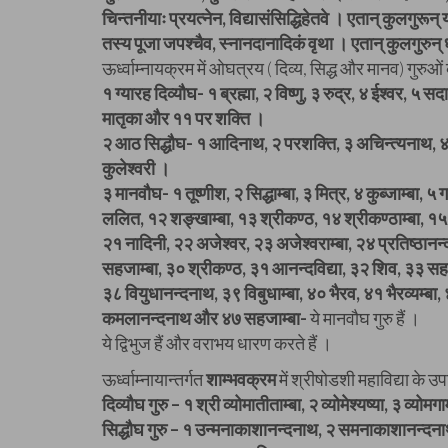
चिन्तनीयाः प्रयत्नेन, विद्यासंसिद्धिहेतवे । एतान्‌ कुलगुरू
तस्य पूजा जपश्चैव, स्नानदानादिकं वृथा । एतान् ‌कुलगुरुन् ध्य
ऊर्ध्वाम्नायक्रम में ओघत्रय ( दिव्य, सिद्ध और मानव) गुरुओ
१ ग्यारह दिव्यौघ- १ ब्रह्मा, २ विष्णु, ३ रुद्र, ४ ईश्वर, ५
मातृका और ११ पर शक्ति ।
२ आठ सिद्धौघ- १ आदिनाथ, २ परशक्ति, ३ अचिन्त्यनाथ, ४ 
कुलेश्वरी ।
३ मानवौघ- १ तूष्णीश, २ सिद्धाम्बा, ३ मित्र, ४ कुब्जाम्बा, 
ललित, १२ शङ्खाम्बा, १३ श्रीकण्ठ, १४ श्रीकण्ठाम्बा, १५ प
२१ नादिनी, २२ अजेश्वर, २३ अजेश्वराम्बा, २४ प्रतिष्ठानन
सहजाम्बा, ३० श्रीकण्ठ, ३१ आनन्दविद्या, ३२ शिव, ३३ सह
३८ वियुधानन्दनाथ, ३९ विबुधाम्बा, ४० भैरव, ४१ भैरव्यम्बा,
कमलानन्दनाथ और ४७ सहजाम्बा-
ये मानवौघ गुरु हैं ।
ये द्विभुज हैं और वराभय धारण करते हैं ।
ऊर्ध्वाम्नायान्तर्गत
शाम्भवक्रम
में श्रीषोडशी महाविद्या के उ
दिव्यौघ गुरु – १ श्री व्योमातीताम्बा, २ व्योमेश्यष्या, ३ व्योमग
सिद्धौघ गुरु – १ उन्मनाकाशानन्दनाथ, २ समनाकाशानन्दन