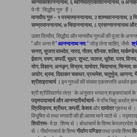
ध्वन्याकाशानन्दनाथ, ६ ध्वनिमात्राकाशानन्दनाथ, ७ अनाहत
ये नौ ‘ सिद्धौघ गुरु ‘ हैं ।
मानवौघ गुरु – १ परमात्मानन्दनाथ, २ शाम्भवानन्दनाथ, ३ च
सम्भ्रमानन्दनाथ, ७ चिदानन्दनाथ, ८ प्रसन्नानन्दनाथ और
उक्त दिव्यौघ, सिद्धौघ और मानवौघ गुरुओं की पूजा के अनन्तर-स
‘
और अन्त में
‘ आनन्दनाथ नम: ‘
जोड़ लेना चाहिए, जैसे-
श्
सनत्त्, सुजत्त वामदेव, नारद, गौतम, शौनक, शक्ति, मार्कण्ड
ईशान, रमण, कपर्दी, भूधर, सुभट, जलज, भूतेश, परम, विनय, भ
योग, विज्ञान, अनङ्ग, विभ्रम, दामोदर, चिदाभास, चिन्मय, कलाध
अघोर, ध्रुव, दिवाकर चकधर, प्रथमेश, चतुर्भुज, आनन्द, भैर
श्रीशइराचार्य ।
इन गुरुओं की संख्या एकसप्तति अर्थात इ
श्री श्रीविद्यार्णव तंत्र ‘ के अनुसार भगवान् शङ्कराचार्य के च
पद्मपादाचार्य और आनन्दतीर्थाचार्य-
ये पाँच भिक्षु अर्थात् स
त्रिविक्रम, श्रीधर, कपर्दी, केशव
और
दामोदर
गृहस्थ थे । 
विभूषित थे तथा भगवती की ही आत्मा माने जाते थे । पद्मपादा
शिवोत्तम-
ये छ : शिष्य थे । बोधाचार्य के शिष्य केरलप्रदेश क
थे । गीर्वाणाचार्य के शिष्य
गीर्वाण पण्डित
तथा उनके शिष्य
विब