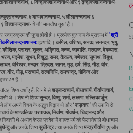
ाकाशानन्दनाथ, ८ विन्द्वाकाशानन्दनाथ और ९ द्वन्द्वाकाशानन्दनाथ-
ह
िन्मुद्रानन्दनाथ, ४ वाग्भवानन्दनाथ, ५ लीलानन्दनाथ ६
 ९ विश्वानन्दनाथ-
ये नौ ‘ मानवौघ गुरु ‘ हैं ।
्वगुरुक्रम की पूजा होती है । प्रत्येक गुरु नाम के प्रारम्भ में
‘ श्री
S
रीकपिलानन्दनाथ नमः
इत्यादि ।
कपिल, वशिष्ठ, सनक, सनन्दन, भृगु,
ेय, कौशिक, पराशर, शुक्र, अङ्गिरा, कण्व, जावालि, भरद्वाज, वेदव्यास,
रण, पद्मेश, सुभग, विशुद्ध, समर, कैवल्य, गणेश्वर, सुपाथ, विबुध,
र, वीरेश्वर, मन्दार, त्रिदश, सागर, मृड़, हर्ष, सिंह, गौड़, वीर,
R
व, वीर, गौड़, पराचार्य, सत्यनिधि, रामचन्द्र, गोविन्द और
L
कहतर ७१ है ।
E
ौदह शिष्य दर्शाए हैं, जिनमें से
शङ्कराचार्य, बोधाचार्य, गीर्वाणाचार्य,
ंन्यासी थे । शेष नौ शिष्य
सुन्दर, विष्णु, शर्मा, लक्ष्मण, मल्लिकार्जुन,
C
ये लोग अपने विषय के अद्भुत विद्वान थे और
‘ शङ्कर ‘
की उपाधि से
W
चार्य के
माण्डलिक, परपावक, निर्वाण, गोवर्धन, चिदानन्द और
े निवासी थे अर्थात् केरल प्रदेश में शाक्तधर्म को फैलानेवाले बोधाचार्य
ुधेन्दु
और उनके शिष्य
सुधीन्द्र
तथा उनके शिष्य
मन्त्रगीर्वाण
हुए और