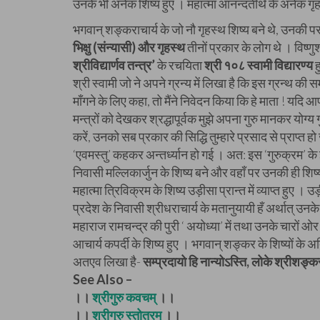
उनके भी अनेक शिष्य हुए । महात्मा आनन्दतीर्थ के अनेक गृहस
भगवान् शङ्कराचार्य के जो नौ गृहस्थ शिष्य बने थे, उनकी परम्
भिक्षु (संन्यासी) और गृहस्थ
तीनों प्रकार के लोग थे । विष्णुश
श्रीविद्यार्णव तन्त्र’
के रचयिता
श्री १०८ स्वामी विद्यारण्य
ह
श्री स्वामी जो ने अपने ग्रन्य में लिखा है कि इस ग्रन्थ की सम
माँगने के लिए कहा, तो मैंने निवेदन किया कि हे माता ! यदि आ
मन्त्रों को देखकर श्रद्धापूर्वक मुझे अपना गुरु मानकर योग्य गु
करें, उनको सब प्रकार की सिद्धि तुम्हारे प्रसाद से प्राप्त हो जा
‘एवमस्तु’ कहकर अन्तर्ध्यान हो गई । अत: इस ‘गुरुक्रम’ के ज्
निवासी मल्लिकार्जुन के शिष्य बने और वहाँ पर उनकी ही शिष्य
महात्मा त्रिविक्रम के शिष्य उड़ीसा प्रान्त में व्याप्त हु
प्रदेश के निवासी श्रीधराचार्य के मतानुयायी हँ अर्थात् उनके
महाराज रामचन्द्र की पुरी ‘ अयोध्या’ में तथा उनके चारों ओर कप
आचार्य कपर्दी के शिष्य हुए । भगवान् शङ्कर के शिष्यों के
अतएव लिखा है-
सम्प्रदायो हि नान्योऽस्ति, लोके श्रीशङ्कर
See Also –
।।
श्रीगुरु कवचम्
।।
।।
श्रीगुरु स्तोत्रम्
।।