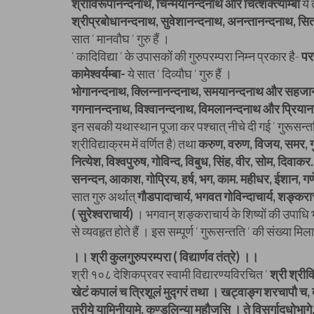
श्रीविरूपानन्दनाथ, चिन्मयानन्दनाथ और चित्शक्त्याम्बा
ये 
श्रीप्रबोधानन्दनाथ, सुवेशानन्दनाथ, अनन्तानन्दनाथ, सित
सात ‘ मानवौघ ‘ गुरु हैं ।
‘ कादिविद्या ‘ के उपासकों की गुरुपरम्परा निम्न प्रकार है-
पर
कामेश्वर्यम्बा-
ये सात ‘ दिव्यौघ ‘ गुरु हैं ।
भोगानन्दनाथ, क्लिन्नानन्दनाथ, समयानन्दनाथ और सहजा
गगनानन्दनाथ, विश्वानन्दनाथ, विमलानन्दनाथ और प्रियान
इन सबकी यथास्थान पूजा कर पश्चात् नीचे दी गई ‘ गुरूसन्तति 
श्रीविद्याक्रम में वर्णित है) तथा
करुण, वरुण, विजय, समर, गु
नित्येश, विश्वपुरुष, गोविन्द, विबुध, सिंह, वीर, सोम, दिवा
सनन्दन, आकाश, गोप्रिय, हर्ष, भग, काम. महीधर, ईशान, 
सात गुरु अर्थात्
गौडपादाचार्य, भगवत गोविन्दाचार्य, शङ्कराच
( सुरेश्वराचार्य)
। भगवान् शङ्कराचार्य के शिष्यों की उपाधि 
से व्यवहृत होते हैं । इस सम्पूर्ण ‘ गुरूसन्तति ‘ की संख्या 
।। श्री कुलगुरुपरम्परा ( विद्यार्णव तंत्रे) ।।
श्री १०८ देशिकप्रवर स्वामी विद्यारण्यविरचित ‘
श्री श्रीविद
खेटं कपालं च त्रिशूलं मुद्गरं तथा । खट्वाङ्ग शरचापौ च
तुरीये यामिनीयामे, कुण्डलिन्या महौजसि । ते विसर्गादधोभा