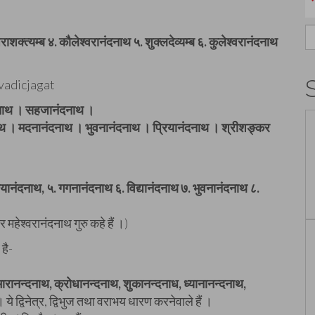
S
शक्त्यम्ब ४. कौलेश्वरानंदनाथ ५. शुक्लदेव्यम्ब ६. कुलेश्वरानंदनाथ
fo
्दनाथ । सहजानंदनाथ ।
ाथ । मदनानंदनाथ । भुवनानंदनाथ । प्रियानंदनाथ । श्रीशङ्कर
ानंदनाथ, ५. गगनानंदनाथ ६. विद्यानंदनाथ ७. भुवनानंदनाथ ८.
ेश्वरानंदनाथ गुरु कहे हैं ।)
 है-
मारानन्दनाथ, क्रोधानन्दनाथ, शुकानन्दनाध, ध्यानानन्दनाथ,
ं । ये द्विनेत्र, द्विभुज तथा वराभय धारण करनेवाले हैं ।