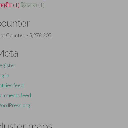
यग्रीव (1)
हिंगलाज (1)
counter
tat Counter :-
5,278,205
Meta
egister
og in
ntries feed
omments feed
ordPress.org
cluster maps