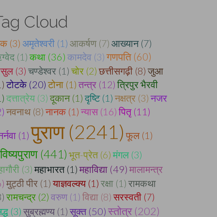
Tag Cloud
ंक (3)
अमृतेश्वरी (1)
आकर्षण (7)
आख्यान (7)
ग्वेद (1)
कथा (36)
कामदेव (3)
गणपति (60)
ौसुल (3)
चण्डेश्वर (1)
चोर (2)
छत्तीसगढ़ी (8)
जुआ
1)
टोटके (20)
टोना (1)
तन्त्र (12)
त्रिपुर भैरवी
1)
दत्तात्रेय (3)
दूकान (1)
दृष्टि (1)
नक्षत्र (3)
नजर
2)
नवनाथ (8)
नानक (1)
न्यास (16)
पितृ (11)
पुराण (2241)
नर्नवा (1)
फूल (1)
विष्यपुराण (441)
भूत-प्रेत (6)
मंगल (3)
हागौरी (3)
महाभारत (1)
महाविद्या (49)
मालामन्त्र
6)
मुट्ठी पीर (1)
याज्ञवल्क्य (1)
रक्षा (1)
रामकथा
8)
रामचन्द्र (2)
वरुण (1)
विद्या (8)
सरस्वती (7)
स्तोत्र (202)
द्ध (3)
सुब्रह्मण्य (1)
सूक्त (50)