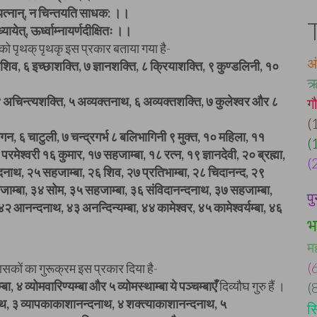
न् यत्नान्, न चिन्तयति साधक: ।।
ायेत्, ऊर्ध्वाम्नायर्णदीक्षितः ।।
ं को पृथक् पृथकृ इस प्रकार बताया गया है-
अ
 सदाशिव, ६ इच्छाशक्ति, ७ ज्ञानशक्ति, ८ क्रियाशक्ति, ९ कुण्डलिनी, १०
ऋ
अचिन्त्यशक्ति, ५ अव्यक्तनाथ, ६ अव्यक्तशक्ति, ७ कुलेश्वर और ८
ग
(
५ गगन, ६ चाटुली, ७ चन्द्रगर्भ ८ बलिभागिनी ९ मुक्त, १० महिला, ११
(
रमेश्वरी १६ कुमार, १७ सहजाम्बा, १८ रत्न, १९ ज्ञानदेवी, २० ब्रह्मा,
(
्दनाथ, २५ सहजाम्बा, २६ शिव, २७ प्रतिभाम्बा, २८ चिदानन्द, २९
जाम्बा, ३४ सोम, ३५ सहजाम्बा, ३६ संविदानन्दनाथ, ३७ सहजाम्बा,
पु
 ४२ आनन्दनाथ, ४३ अनन्दिन्यम्बा, ४४ कामेश्वर, ४५ कामेश्वर्यम्बा, ४६
भ
म
(
पासकों का गुरूक्रम इस प्रकार दिया है-
ाम्बा, ४ व्योमवारिण्यम्बा और ५ व्योमस्थाम्बा ये पञ्चम्बाएँ
दिव्यौघ गुरु हैं ।
(
ाथ, ३ व्यापकाकाशानन्दनाथ, ४ शक्त्याकाशानन्दनाथ, ५
सि