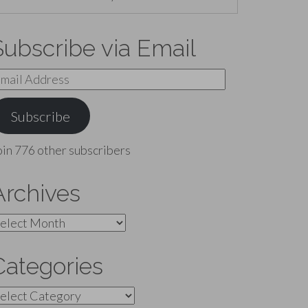
Subscribe via Email
mail
ddress
Subscribe
oin 776 other subscribers
Archives
rchives
Categories
ategories