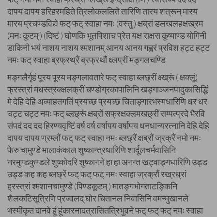
मङ्गलैर्गृहं पूरय पूरय मङ्गलावतारे फट् स्वाहा ब्लछ्रीं क्ष्ख्रूं ( क्षक्लूं)
फ्रस्त्रां मधस्त्रक्क्षलक्रीं चण्डोग्रकापालिनि खड्गाञ्जनपादुकासिद्धिं
मे देहि देहि अव्याहतगतिं प्रयच्छ प्रयच्छ चिताङ्गारभस्मधारिणि धर धर
चट्ट चट्ट नमः फट् ब्लछ्रूं क्षब्रों सफ्रक्षक्लमखछ्रीं सम्पत्प्रदे भैरवि
संपदं दद दद हिरण्यवृष्टिं वर्ष वर्ष वर्षापय वर्षापय धनधान्यरत्नानि देहि देहि
दापय दापय ण्रम्लौं फट् फट् स्वाहा नमः ब्लछ्रैं क्षब्रौं ज्रक्रैं नमो नमः
फेरु चामुण्डे मालाकंकाल शुष्कान्त्रधारिणि शार्दूलचर्मवासिनि
नरमुण्डकुण्डले शुष्कोदरि शुष्कानने हा हा अनन्त खट्वाङ्गधारिणि उड्ड
उड्ड कह कह ब्लछ्रें फट् फट् फट् नमः स्वाहा ज्रक्रौं रख्रध्रां
ह्रस्त्रां श्मशानचामुण्डे (पिण्डकूटम् ) मातङ्गभोगताटङ्किनि
शैलकटिसूत्रिणि प्रज्वलद् घोर चितानल निवासिनि वमन्मुखानले
भस्मीकृत दानवे हूं हूंकारनादत्रासितत्रिभुवने फट् फट् फट् नमः स्वाहा