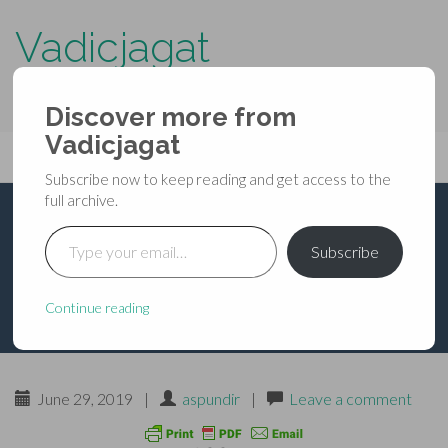
Vadicjagat
know more about…..
Discover more from
Primary
Vadicjagat
Skip
Vadicjagat
to
Menu
Subscribe now to keep reading and get access to the
content
full archive.
Type your email…
गुह्यकाली विविध मन्त्र 02
Subscribe
Continue reading
June 29, 2019
|
aspundir
|
Leave a comment