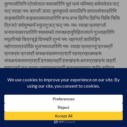
कुणपभोजिनि प्रेतवेताल मध्यचारिणि भूतं भव्यं भविष्यत् सर्वमावेदय फट्
फट् स्वाहा नमः ब्रप्लौं (वास) कुरुकुल्ले कापालिनि कापालवेशधारिणि
कङ्कालिनि कङ्कालमालाधारिणि बन्ध बन्ध छिन्धि छिन्धि चिकि चिकि
त्रिजटे सर्वमुच्चार्यं स्फुरतु फट् फट् नमः नमः स्वाहा फ्रम्रग्लों
घनाघनाकारधारिणि श्यामाम्बरे तरुच्छदानुपिहितजघने गुञ्जाहारिणि
मयूरपिच्छे चित्रचूड़े दिगम्बरि तुभ्यं नमः ख्रस्त्रें कालिङ्गि
महोत्पातप्रवर्तिके भुजगरूपधारिणि नमः स्वाहा फ्रम्रग्लूं फ्रख्भ्रीं
फ्रख्भ्रूं फ्रख्भ्रैं सफक्षयक्लमस्त्रश्रीं स्हव्य्रख्रक्ष्मक्रूं
सफक्षयक्लमस्त्रश्रीं हस्ख्फ्रक्ष्रीं हसखफ्रूं क्षरस्त्रखफ्रूं ख्फ्रीं
मृत्युञ्जये फट् स्वाहा जनहमरक्षयह्रीं सकलमन्त्रमय शरीर कल्पित
षडाम्नाय देवता प्रतिपन्ननिखिल तत्त्वसञ्चारितसमस्तभूत सङ्घे जय
जय प्रज्वल प्रज्वल ( अनय) कापालव्रतधारिणि ( युक्त)
समयक्रमचारिणि फ्रभ्रग्लीं कौलसिद्धान्तकारिणि ज्ल्ह्क्षट्लझ्रव्रीं
संसारबन्धं मोचय मोचय छेदय छेदय अविद्याक्लेशविपाक प्रपञ्चाशय
मिथ्याध्यासाहङ्कार वासनापाशच्छेदिनि लयक्षकहस्त्रव्रह्रीं
परमार्थस्वरूपिणि निस्त्रैगुण्ये फ्रम्रग्लें ख्रस्त्रैं ख्रफ़्रह्रमक्षश्रीं
शुद्धविद्यावलम्बिनि मायाविमोचिनि अपरशिवपर्यङ्क निलयिनि विकारातीते
फ्रम्रग्लैं क्षस्त्रों प्ख्रसम्क्षस्त्रक्रीं ग्लांम्लह्रथ्रयीं श्रुत्यगोचरे