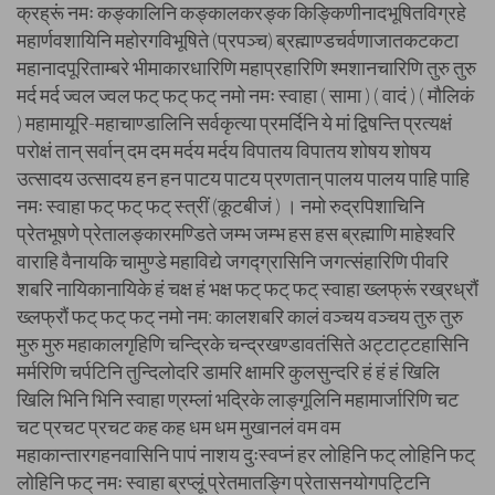
क्रह्रूं नमः कङ्कालिनि कङ्कालकरङ्क किङ्किणीनादभूषितविग्रहे
महार्णवशायिनि महोरगविभूषिते (प्रपञ्च) ब्रह्माण्डचर्वणाजातकटकटा
महानादपूरिताम्बरे भीमाकारधारिणि महाप्रहारिणि श्मशानचारिणि तुरु तुरु
मर्द मर्द ज्वल ज्वल फट् फट् फट् नमो नमः स्वाहा ( सामा ) ( वादं ) ( मौलिकं
) महामायूरि-महाचाण्डालिनि सर्वकृत्या प्रमर्दिनि ये मां द्विषन्ति प्रत्यक्षं
परोक्षं तान् सर्वान् दम दम मर्दय मर्दय विपातय विपातय शोषय शोषय
उत्सादय उत्सादय हन हन पाटय पाटय प्रणतान् पालय पालय पाहि पाहि
नमः स्वाहा फट् फट् फट् स्त्रीं (कूटबीजं ) । नमो रुद्रपिशाचिनि
प्रेतभूषणे प्रेतालङ्कारमण्डिते जम्भ जम्भ हस हस ब्रह्माणि माहेश्वरि
वाराहि वैनायकि चामुण्डे महाविद्ये जगद्ग्रासिनि जगत्संहारिणि पीवरि
शबरि नायिकानायिके हं चक्ष हं भक्ष फट् फट् फट् स्वाहा ख्लफ्रूं रख्रध्रौं
ख्लफ्रौं फट् फट् फट् नमो नम: कालशबरि कालं वञ्चय वञ्चय तुरु तुरु
मुरु मुरु महाकालगृहिणि चन्द्रिके चन्द्रखण्डावतंसिते अट्टाट्टहासिनि
मर्मरिणि चर्पटिनि तुन्दिलोदरि डामरि क्षामरि कुलसुन्दरि हं हं हं खिलि
खिलि भिनि भिनि स्वाहा ण्रम्लां भद्रिके लाङ्गूलिनि महामार्जारिणि चट
चट प्रचट प्रचट कह कह धम धम मुखानलं वम वम
महाकान्तारगहनवासिनि पापं नाशय दुःस्वप्नं हर लोहिनि फट् लोहिनि फट्
लोहिनि फट् नमः स्वाहा ब्रप्लूं प्रेतमातङ्गि प्रेतासनयोगपट्टिनि