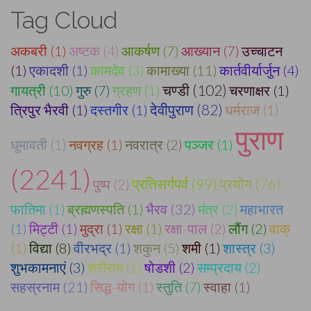
Tag Cloud
अकबरी (1)
अष्टक (4)
आकर्षण (7)
आख्यान (7)
उच्चाटन
(1)
एकादशी (1)
कामदेव (3)
कामाख्या (11)
कार्तवीर्यार्जुन (4)
चण्डी (102)
गायत्री (10)
गुरु (7)
ग्रहण (1)
चरणाक्षर (1)
त्रिपुर भैरवी (1)
दस्तगीर (1)
देवीपुराण (82)
धर्मराज (1)
पुराण
धूमावती (1)
नवग्रह (1)
नवरात्र (2)
पञ्जर (1)
(2241)
प्रतिसर्गपर्व (99)
पुष्प (2)
प्रयोग (76)
फातिमा (1)
ब्रह्मणस्पति (1)
भैरव (32)
मंत्र (2)
महाभारत
(1)
मिट्टी (1)
मुद्रा (1)
रक्षा (1)
रक्षा-पाल (2)
लौंग (2)
वाक्
(1)
विद्या (8)
वीरभद्र (1)
शकुन (5)
शमी (1)
शास्त्र (3)
शुभकामनाएं (3)
श्रीराम (1)
षोडशी (2)
सम्प्रदाय (2)
सहस्रनाम (21)
सिद्ध-योग (1)
स्तुति (7)
स्वाहा (1)