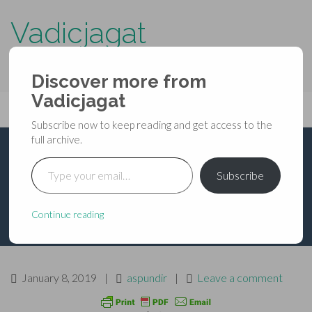
Vadicjagat
know more about…..
Discover more from
Primary
Vadicjagat
Skip
Vadicjagat
to
Menu
Subscribe now to keep reading and get access to the
content
full archive.
Type your email…
चतुःश्लोकी भागवत
Subscribe
Continue reading
January 8, 2019
|
aspundir
|
Leave a comment