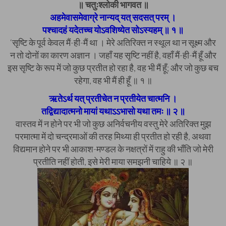
॥ चतुःश्लोकी भागवत ॥
अहमेवासमेवाग्रे नान्यद् यत् सदसत् परम् ।
पश्चादहं यदेतच्च योऽवशिष्येत सोऽस्यहम् ॥ १ ॥
‘सृष्टि के पूर्व केवल मैं-ही-मैं था । मेरे अतिरिक्त न स्थूल था न सूक्ष्म और
न तो दोनों का कारण अज्ञान । जहाँ यह सृष्टि नहीं है, वहाँ मैं-ही-मैं हूँ और
इस सृष्टि के रूप में जो कुछ प्रतीत हो रहा है, वह भी मैं हूँ; और जो कुछ बच
रहेगा, वह भी मैं ही हूँ ॥ १ ॥
ऋतेऽर्थ यत् प्रतीचेत न प्रतीयेत चात्मनि ।
तद्विद्यादात्मनो मायां यथाऽऽभासो यथा तमः ॥ २ ॥
वास्तव में न होने पर भी जो कुछ अनिर्वचनीय वस्तु मेरे अतिरिक्त मुझ
परमात्मा में दो चन्द्रमाओं की तरह मिथ्या ही प्रतीत हो रही है, अथवा
विद्यमान होने पर भी आकाश-मण्डल के नक्षत्रों में राहु की भाँति जो मेरी
प्रतीति नहीं होती, इसे मेरी माया समझनी चाहिये ॥ २ ॥