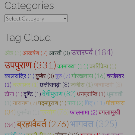
Categories
Categories
Tag Cloud
उत्तरपर्व (184)
अंक (3)
आकर्षण (7)
आरती (3)
उपपुराण (331)
कामाख्या (11)
कार्तिकेय (1)
कालरात्रि (1)
कुबेर (3)
गुरु (7)
गोरखनाथ (16)
चण्डेश्वर
(1)
चरणाक्षर (1)
छत्तीसगढ़ी (8)
जंजीरा (1)
जन्माष्टमी (3)
देवीपुराण (82)
टोना (1)
दृष्टि (1)
धनप्राप्ति (1)
धूमावती
पीताम्बरा
(1)
नारायण (7)
पद्मपुराण (1)
पान (2)
पितृ (11)
प्रयोग (76)
(34)
बगलामुखी
पुनर्नवा (1)
फालनामा (2)
भागवत (325)
ब्रह्मवैवर्त (276)
(34)
मोहन (30)
मातंगी (1)
मुट्ठी पीर (1)
यात्रा (1)
रक्षा बन्धन