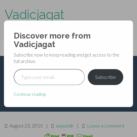
Vadicjagat
know more about…..
Discover more from
Primary
Vadicjagat
Skip
Vadicjagat
to
Menu
Subscribe now to keep reading and get access to the
content
full archive.
Type your email…
ज्योतिष के परिप्रेक्ष्य में शाबर
Subscribe
मन्त्र
Continue reading
August 23, 2015
|
aspundir
|
Leave a comment