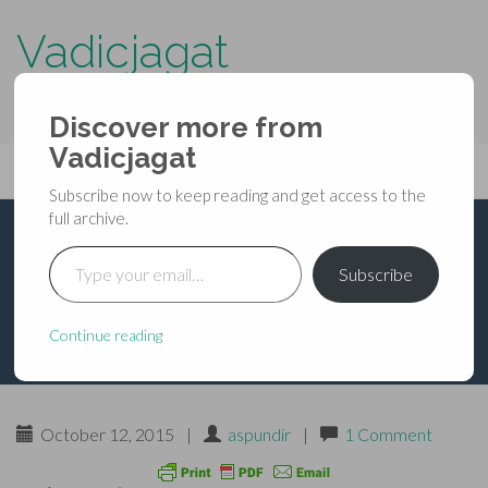
Vadicjagat
know more about…..
Discover more from
Primary
Vadicjagat
Skip
Vadicjagat
to
Menu
Subscribe now to keep reading and get access to the
content
full archive.
Type your email…
देवीवाहन (सिंह) ध्यानम्
Subscribe
Continue reading
October 12, 2015
|
aspundir
|
1 Comment