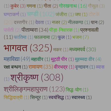
गोरखनाथ (16)
(1)
कुबेर (3)
गणना (1)
गीता (2)
गौसुल (3)
चण्डी (102)
टोटके
घण्टाकर्ण (1)
जंजीरा (1)
जप (1)
(20)
दस्तगीर (1)
देवता (1)
नजर (2)
नीलकण्ठ (1)
पान (2)
पीताम्बरा (34)
पार्वती (2)
पीड़ा-निवारक (1)
प्रश्नावली
(11)
फातिमा (1)
फालनामा (2)
फूल (1)
भजन (7)
भागवत (325)
मध्यमपर्व (30)
मकर (1)
महाविद्या (49)
महावीर (1)
मुट्ठी पीर (1)
मुहम्मदा वीर (4)
रामायण (35)
रक्षा बन्धन (1)
वीरभद्र (1)
वृन्दावन (1)
व्यास
श्रीकृष्ण (308)
(1)
श्रीलिङ्गमहापुराण (123)
सिद्ध-योग (1)
सिद्धिदात्री (1)
सिन्दूर (1)
स्वयंसिद्ध (1)
स्वास्थ्य (1)