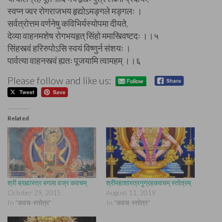
स्वप्न ज्वर रोगराजभय हृद्योऽमङ्गले मङ्गलः ।
सर्वत्रोत्तम वर्णनेषु कविभिर्यस्योपमा दीयते,
देव्या वाहनमशेष रोगभयहृत् सिंहो ममास्त्विष्टदः ।।५
सिंहस्त्वं हरिरुपोऽसि स्वयं विष्णुर्न संशयः ।
पार्वत्या वाहनस्त्वं ह्यतः पूजयामि त्वामहम् ।।६
Please follow and like us:
Related
श्री ब्रह्मास्त्र बगला वज्र कवचम्
श्रीमहाशास्त्रनुग्रहकवचम् स्तोत्रम्
October 29, 2015
August 11, 2019
In "कवच-स्तोत्र"
In "कवच-स्तोत्र"