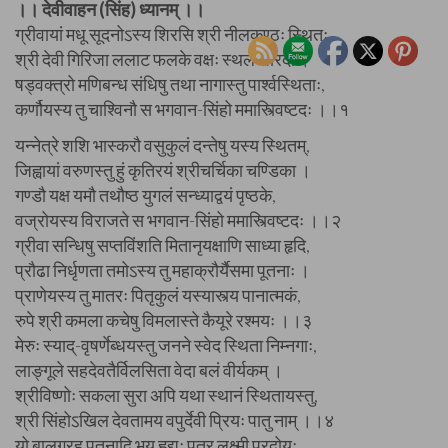
।। देवीवाहन (सिंह) ध्यानम् ।।
ग्रीवायां मधू सूदनोऽस्य शिरसि श्री नीलकण्ठः स्थितः,
श्री देवी गिरिजा ललाट फलके वक्षः स्थले शारदा ।
षड्वक्त्रो मणिबन्ध संधिषु तथा नागास्तु पार्श्वस्थिताः,
कर्णौयस्य तु चाश्विनौ स भगवान-सिंहो ममास्त्विष्टदः ।।१
यन्नेत्रे शशि भास्करौ वसुकुलं दन्तेषु यस्य स्थितम्,
जिह्वायां वरुणस्तु हुं कृतिरयं श्रीचर्चिका चण्डिका ।
गण्डौ यक्ष यमौ तथौष्ठ युगलं सन्ध्याद्वयं पृष्ठके,
वज्रोयस्य विराजते स भगवान-सिंहो ममास्त्विष्टदः ।।२
ग्रीवा सन्धिषु सप्तविंशति मितानृयक्षाणि साध्या हृदि,
प्रौढा निर्धृणता तमोऽस्य तु महाक्रौर्यैसमा पूतनाः ।
प्राणेयस्य तु मातरः पितृकुलं यस्यास्त्य पानात्मकं,
रुपे श्री कमला कचेषु विमलास्ते कैयूरे रश्मयः ।।३
मेरुः स्याद्-वृषर्णेब्धयस्तु जनने स्वेद स्थिता निम्नगाः,
लाङ्गूले सहदेवतैर्विलसिता वेदा बलं वीर्यकम् ।
श्रीविष्णोः सकला सुरा अपि यथा स्थानं स्थितायस्तु,
श्री सिंहोऽखिल देवतामय वपुर्देवी प्रियः पातु नाम् ।।४
यो बालग्रह पूतनादि भय हृद्यः पुत्र लक्ष्मी प्रदोयः,