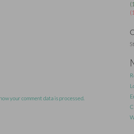
(
(
S
R
L
E
how your comment data is processed.
C
W