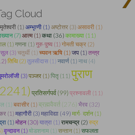
Tag Cloud
ृतेश्वरी (1)
अम्भृाणी (1)
अष्टोत्तर (3)
असावरी (1)
ख्यान (7)
आत्म (1)
कथा (36)
कामाख्या (11)
ाल (1)
गणना (1)
गुरु-पुष्य (1)
गोमती चक्र (2)
ौसुल (3)
चतुर्थी (1)
च्यवन ऋषि (1)
जप (1)
तन्त्र
12)
तिथि (2)
तुलसीदास (1)
नवार्ण (1)
नाथ (4)
पुराण
्युमरोलॉजी (3)
पञ्जर (1)
पितृ (11)
(2241)
प्रतिसर्गपर्व (99)
प्रश्नावली (11)
ब्रह्मवैवर्त (276)
ूल (1)
बवासीर (1)
भैरव (32)
कर (1)
महागौरी (3)
महाविद्या (49)
मार्ग- दर्शन (1)
द्रा (1)
मोहन (30)
यात्रा (1)
रामचन्द्र (2)
रुद्र
5)
वृन्दावन (1)
षोडशनाम (1)
सन्तान (1)
सफलता