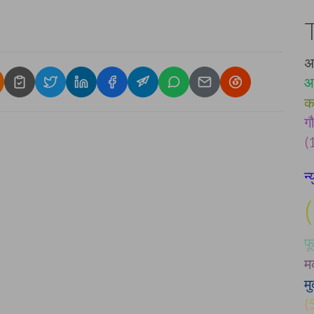
अम
आ
क
ग
(
न
फ
म
मु
(