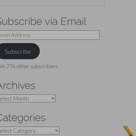
Subscribe via Email
mail
ddress
Subscribe
oin 776 other subscribers
Archives
rchives
Categories
ategories