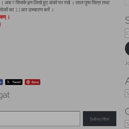
ें । अब 9 सिक्के इन लिखे हुए अंको पर रखे । लाल पुष्प चित्र तथा
 श्लोकों का 11 बार उच्चारण करें ।
यकम् ।
।
E
A
J
A
gat
Subscribe
C