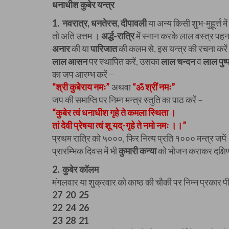
धनाधीश कुबेर यन्त्र
1. नवरात्र, धनतेरस, दीपावली
या अन्य किसी शुभ-मुहूर्त्त 
तो अति उत्तम ।
अर्द्ध-रात्रि
में स्नान करके लाल वस्त्र पह
अनार
की या
पारिजात
की कलम से, इस यन्त्र की रचना करें 
लाल आसन
पर स्थापित करें, उसका
लाल चन्दन
व
लाल पुष्
का जप आरम्भ करें –
“श्री कुबेराय नमः”
अथवा
“ॐ श्रीं नमः”
जप की समाप्ति पर निम्न मन्त्र स्तुति का पाठ करें –
“कुबेर त्वं धनाधीश गृहे ते कमला स्थिता ।
तां देवी प्रेषया त्वं शू यद्-गृहे ते नमो नमः ।।”
प्रथम रात्रि को ५०००, फिर नित्य प्रति १००० मन्त्र जपे
प्रारम्भिक दिवस में भी
कुमारी कन्या
को भोजन कराकर दक्षिणा
2. कुबेर कॉलम
मंगलवार या शुक्रवार को काष्ठ की चौकी पर निम्न प्रकार पीस
27 20 25
22 24 26
23 28 21