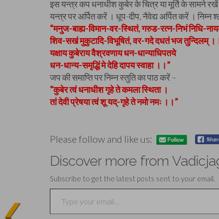
इस यन्त्र कप धनाधीश कुबेर के चित्र या मूर्ति के सामने रख
यन्त्र पर अर्पित करें । धूप-दीप, नैवेद्य अर्पित करें । निम्न
“मनुज-बाह्य-विमान-वर-स्थितं, गरुड-रत्न-निभं निधि-ना
शिव-सखं मुकुटादि-विभूषितं, वर-गदे दधतं भज तुन्दिलम् ।
यक्षाय कुबेराय वैश्रवणाय धन-धान्याधिपतये
धन-धान्य-समृद्धिं मे देहि दापय स्वाहा ।।”
जप की समाप्ति पर निम्न स्तुति का पाठ करें –
“कुबेर त्वं धनाधीश गृहे ते कमला स्थिता ।
तां देवी प्रेषया त्वं शू यद्-गृहे ते नमो नमः ।।”
Please follow and like us:
Discover more from Vadicja
Subscribe to get the latest posts sent to your email.
Type your email…