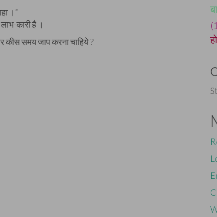
ब
वाहा ।”
या लाभ-कारी है ।
(
ह
र और कीस समय जाप करना चाहिये ?
S
R
L
E
C
W