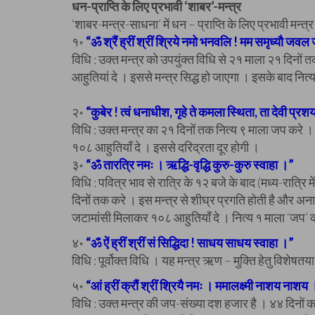
धन-प्राप्ति के लिए प्रभावी ‘शाबर’-मन्त्र
‘शाबर-मन्त्र-साधना’ में धन – प्राप्ति के लिए प्रभावी मन्त्
१॰
“ॐ श्रैं ह्रीं श्रीं श्रिये नमो भनवलि ! मम समृध्यौ जवल 
विधि : उक्त मन्त्र को उपयुंक्त विधि से २१ माला २१ दिनों
आहुतियां दे । इससे मन्त्र सिद्ध हो जाएगा । इसके बाद नित्
२॰
“कुबेर ! त्वं धनाधीश, गृहे ते कमला स्थिता, ता देवी प्रशया
विधि : उक्त मन्त्र का २१ दिनों तक नित्य ९ माला जप करे । इ
१०८ आहुतियाँ दे । इससे दरिद्रता दूर होगी ।
३॰
“ॐ तारत्रि नमः । ऋद्धि-वृद्धि कुरु-कुरु स्वाहा ।”
विधि : पवित्र भाव से रात्रि के १२ बजे के बाद (मध्य-रात्
दिनों तक करे । इस मन्त्र से शीघ्र प्रगति होती है और अनाया
जटामांसी मिलाकर १०८ आहुतियाँ दे । नित्य १ माला ‘जप’ 
४॰
“ॐ ऐं ह्रीं श्रीं सं सिद्धिदा ! साधय साधय स्वाहा ।”
विधि : पूर्वोक्त विधि । यह मन्त्र ऋण – मुक्ति हेतु विशेषत
५॰
“आं ह्रीं क्रौं श्रीं श्रियै नमः । ममालक्ष्मी नाशय नाशय 
विधि : उक्त मन्त्र की जप-संख्या दश हजार है । ४४ दिनों क