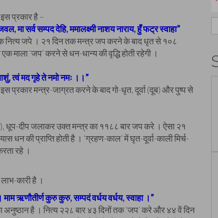
र इस प्रकार है –
S
जवल, मा सर्व सम्पद देहि, ममालक्ष्मी नाशय नाराय, हुँ फट्र स्वाहा”
fo
 तक नित्य जपे । २१ दिन तक मन्त्र जप करने के बाद धृत से १०८
य एक माला ‘जप’ करने से धन-धान्य की वृद्धि होती रहेगी ।
शुं, त्वं मद गृहे ते नमो नमः ।।”
स प्रकार मन्त्र-जाग्रत करने के बाद गो-धृत, दूर्वा (दूब) और पुष्प से
रि में), धूप-दीप जलाकर उक्त मन्त्र का ११८८ बार जप करे । ऐसा २१
स धन की प्राप्ति होती है । ‘ग्रहण-काल’ में घृत-दूर्वा-काली मिर्च-
करता रहे ।
या लाभ-कारी है ।
। माम ऋणौतीर्ण कुरु कुरु, सम्पदं वर्धय वर्धय, स्वाहा ।”
ा अनुष्ठान है । नित्य २२८ बार ४३ दिनों तक ‘जप’ करे और ४४ वें दिन