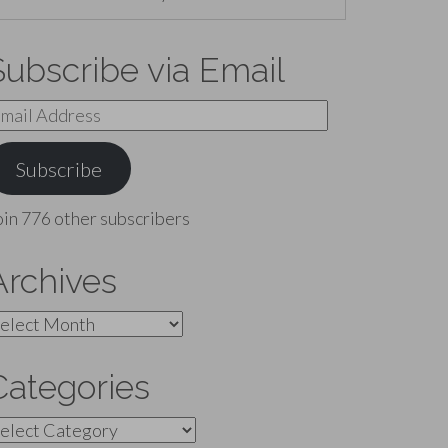
Subscribe via Email
mail
ddress
Subscribe
oin 776 other subscribers
Archives
rchives
Categories
ategories