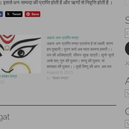
 इससे धन-सम्पदा की प्राप्ति होती है और ऋणों से निवृत्ति होती है ।
E
अक्षय-धन-प्राप्ति मन्त्र
A
अक्षय-धन-प्राप्ति मन्त्र प्रार्थना हे मां लक्ष्मी, शरण
हम तुम्हारी। पूरण करो अब माता कामना हमारी।।
धन की अधिष्ठात्री, जीवन-सुख-दात्री। सुनो-सुनो
अम्बे सत्-गुरु की पुकार। शम्भु की पुकार, मां
J
कामाक्षा की पुकार।। तुम्हें विष्णु की आन, अब मत
करो मान। आशा लगाकर अम देते हैं दीप-दान।।
August 8, 2015
शाबर मन्त्र
मन्त्र- विधि- 'दीपावली' की सन्ध्या…
In "शाबर मन्त्र"
015
A
gat
C