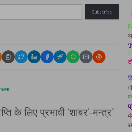
Subscribe
F
अ
गु
(
ट
द
(
साधना
प
प
प्ति के लिए प्रभावी ‘शाबर’-मन्त्र
”
म
र