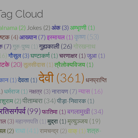
Tag Cloud
alnama (2)
Jokes (2)
अंक (3)
अम्भृाणी (1)
कृष्ण (53)
ष्टक (4)
आख्यान (7)
इस्मायल (1)
गुह्यकाली (26)
गोरखनाथ
रु (7)
गुरु-पुष्य (1)
16)
गौसुल (3)
घण्टाकर्ण (1)
चरणाक्षर (1)
जुआ (1)
ोटके (20)
तुलसीदास (1)
त्रैलोक्यविजय (1)
देवी (361)
ूकान (1)
देवता (1)
धनप्राप्ति
न्यास (16)
1)
धर्मराज (1)
नक्षत्र (3)
नारायण (7)
पीताम्बरा (34)
रशुराम (2)
पीड़ा-निवारक (1)
्रतिसर्गपर्व (99)
बगलामुखी (34)
फातिमा (1)
मृत्युञ्जय (19)
ंगल (3)
महागणपति (1)
मुद्रा (1)
राधा (41)
शत्रु-
मल (2)
रामचन्द्र (2)
वाक् (1)