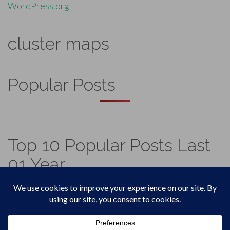
WordPress.org
cluster maps
Popular Posts
Top 10 Popular Posts Last
01 Year
Footer
Top
Home
Menu
© 2026
Vadicjagat
.
Theme by
XtremelySocial
.