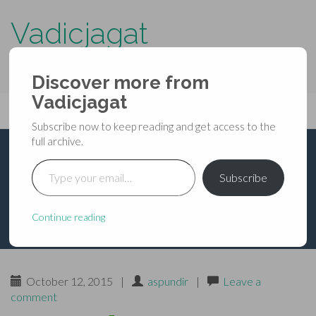
Vadicjagat
know more about…..
Discover more from
Primary
Vadicjagat
Skip
Vadicjagat
to
Menu
Subscribe now to keep reading and get access to the
content
full archive.
Type your email…
नवरात्र में करें शत्रु-शमन
Subscribe
Continue reading
October 12, 2015
|
aspundir
|
Leave a
comment