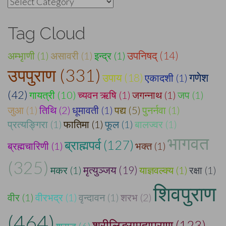
Categories
Tag Cloud
अम्भृाणी (1)
असावरी (1)
इन्द्र (1)
उपनिषद् (14)
उपपुराण (331)
गणेश
उपाय (18)
एकादशी (1)
(42)
गायत्री (10)
च्यवन ऋषि (1)
जगन्नाथ (1)
जप (1)
जुआ (1)
तिथि (2)
धूमावती (1)
पद्य (5)
पुनर्नवा (1)
प्रत्यङ्गिरा (1)
फातिमा (1)
फूल (1)
बालज्वर (1)
भागवत
ब्राह्मपर्व (127)
ब्रह्मचारिणी (1)
भक्त (1)
(325)
मकर (1)
मृत्युञ्जय (19)
याज्ञवल्क्य (1)
रक्षा (1)
शिवपुराण
वीर (1)
वीरभद्र (1)
वृन्दावन (1)
शरभ (2)
(464)
श्रीलिङ्गमहापुराण (123)
श्राद्ध (6)