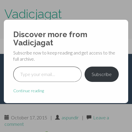
Vadicjagat
know more about…..
Discover more from
Primary
Vadicjagat
Skip
Vadicjagat
to
Menu
Subscribe now to keep reading and get access to the
content
full archive.
Type your email…
नव-दुर्गा-स्तुति
Subscribe
Continue reading
October 17, 2015
|
aspundir
|
Leave a
comment