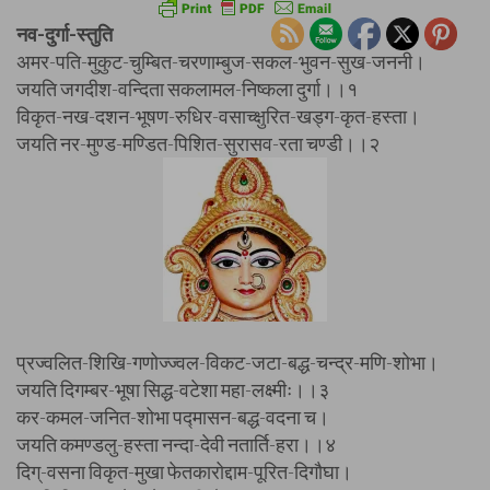
नव-दुर्गा-स्तुति
अमर-पति-मुकुट-चुम्बित-चरणाम्बुज-सकल-भुवन-सुख-जननी।
जयति जगदीश-वन्दिता सकलामल-निष्कला दुर्गा।।१
विकृत-नख-दशन-भूषण-रुधिर-वसाच्क्षुरित-खड्ग-कृत-हस्ता।
जयति नर-मुण्ड-मण्डित-पिशित-सुरासव-रता चण्डी।।२
प्रज्वलित-शिखि-गणोज्ज्वल-विकट-जटा-बद्ध-चन्द्र-मणि-शोभा।
जयति दिगम्बर-भूषा सिद्ध-वटेशा महा-लक्ष्मीः।।३
कर-कमल-जनित-शोभा पद्मासन-बद्ध-वदना च।
जयति कमण्डलु-हस्ता नन्दा-देवी नतार्ति-हरा।।४
दिग्-वसना विकृत-मुखा फेतकारोद्दाम-पूरित-दिगौघा।