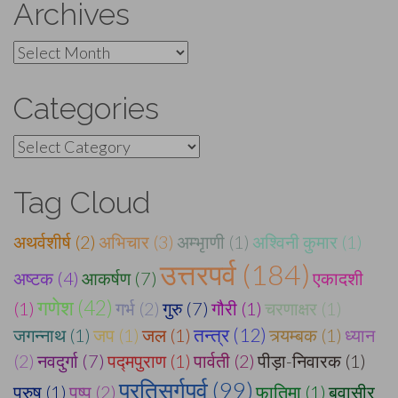
Archives
Archives
Categories
Categories
Tag Cloud
अथर्वशीर्ष (2)
अभिचार (3)
अम्भृाणी (1)
अश्विनी कुमार (1)
उत्तरपर्व (184)
अष्टक (4)
आकर्षण (7)
एकादशी
गणेश (42)
(1)
गर्भ (2)
गुरु (7)
गौरी (1)
चरणाक्षर (1)
जगन्नाथ (1)
जप (1)
जल (1)
तन्त्र (12)
त्र्यम्बक (1)
ध्यान
(2)
नवदुर्गा (7)
पद्मपुराण (1)
पार्वती (2)
पीड़ा-निवारक (1)
प्रतिसर्गपर्व (99)
पुरुष (1)
पुष्प (2)
फातिमा (1)
बवासीर