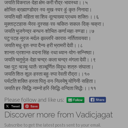
जयति विकराल-देहा क्षेम-करी रौद्र-भावस्था।।५
क्षोभित-ब्रह्माण्डोदर-स्व-मुख-स्वर-हुं-कृत-निनादा।
जयति मही-महिता सा शिव-दूत्याख्या प्रथम-शक्तिः।।६
मुक्ताट्टहास-भैरव-दुस्सह-रव-चकित-सकल-दिक्-चक्रा।
जयति भुजगेन्द्र-बन्धन-शोभित-कर्णा महा-रुण्डा।।७
पटु पटह-मुरज-मर्दल-झल्लरि-काराव-नर्तितावयवा।
जयति मधु-वृत-रुपा दैन्य-हरी भ्रामरी देवी।।८
शान्ता-प्रशान्त-वदना सिंह-रथा ध्यान-योग-सन्निष्ठा।
जयति चतुर्भुज-देहा चन्द्र-कला चन्द्र-मंगला देवी।।९
पक्ष-पुट-चञ्चु-घातैः सञ्चूर्णित-विवुध-शत्रु-संघाता।
जयति शित-शूल-हस्ता बहु-रुपा रेवती रौद्रा।।१०
पर्यटति शक्ति-हस्ता पितृ-वन-निलयेषु योगिनी-सहिता।
जयति हर-सिद्धि-नाम्नो हरि-सिद्धि-वन्दिता सिद्धैः।।११
Please follow and like us:
Discover more from Vadicjagat
Subscribe to get the latest posts sent to your email.