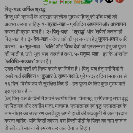
पितृ-यज्ञः वार्षिक श्राद्ध
हिन्दू धर्म-ग्रन्थों के अनुसार प्रत्येक गृहस्थ हिन्दू को पाँच यज्ञों को
अवश्य करना चाहिए-
१॰ ब्रह्म-यज्ञ
– प्रतिदिन
अध्ययन
और
अध्यापन
करना ही ब्रह्म-यज्ञ है।
२॰ पितृ-यज्ञ
–
‘श्राद्ध’
और
‘तर्पण’
करना ही
पितृ-यज्ञ है।
३॰ देव-यज्ञ
– देवताओं की प्रसन्नता हेतु
पूजन-हवन
आदि
करना।
४॰ भूत-यज्ञ
–
‘बलि’
और
‘वैश्व देव’
की प्रसन्नता हेतु जो पूजा
की जाती है, उसे ‘भुत-यज्ञ’ कहते हैं तथा,
५॰ मनुष्य-यज्ञ –
इसके अन्तर्गत
‘अतिथि-सत्कार’
आता है।
उक्त पाँचों यज्ञों को नित्य करने का निर्देश है। पितृ-यज्ञ हेतु मनीषियों ने
हमारे यहाँ
आश्विन
या
कुआर
के
कृष्ण-पक्ष
के पूरे पन्द्रह दिन (मतान्तर से
१६ दिन) विशेष रुप से सुरक्षित किए हैं। इस पूजा के लिए कुछ मुख्य बातें
इस प्रकार है —
(क) पितृ-पक्ष के दिनों में अपने स्वर्गीय पिता, पितामह, प्रपितामह तथा वृद्ध
प्रपितामह और स्वर्गीय माता, मातामह, प्रमातामह एवं वृद्ध-प्रमातामह के
नाम-गोत्र का उच्चारण करते हुए अपने हाथों की अञ्जुली से जल प्रदान
करना चाहिए (यदि किसी कारण-वश किसी पीढ़ी के पितर का नाम ज्ञात न
हो सके, तो भावना से स्मरण कर जल देना चाहिए)।