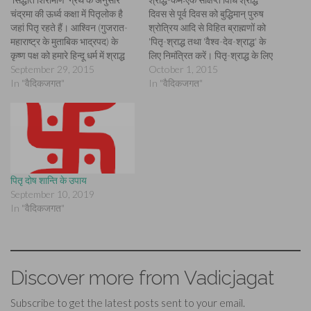
चंद्रमा की ऊर्ध्व कक्षा में पितृलोक है
दिवस से पूर्व दिवस को बुद्धिमान् पुरुष
जहां पितृ रहते हैं। आश्विन (गुजरात-
श्रोत्रिय आदि से विहित ब्राह्मणों को
महाराष्ट्र के मुताबिक भाद्रपद) के
'पितृ-श्राद्ध तथा 'वैश्व-देव-श्राद्ध' के
कृष्ण पक्ष को हमारे हिन्दू धर्म में श्राद्ध
लिए निमंत्रित करें। पितृ-श्राद्ध के लिए
पक्ष के रूप में मनाया जाता है। इसे
September 29, 2015
सामर्थ्यानुसार अयुग्म तथा वैश्व-देव-
October 1, 2015
महालय और पितृ पक्ष भी कहते हैं।
In "वैदिकजगत"
श्राद्ध के लिए युग्म ब्राह्मणों को
In "वैदिकजगत"
श्राद्ध की महिमा एवं विधि…
निमंत्रित करना चाहिए। निमंत्रित
तथा निमंत्रक क्रोध, स्त्रीगमन तथा
परिश्रम आदि से दूर रहे।…
पितृ दोष शान्ति के उपाय
September 10, 2019
In "वैदिकजगत"
Discover more from Vadicjagat
Subscribe to get the latest posts sent to your email.