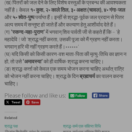
(ख) पितरों को जल देने के लिए विशेष वस्तुओं के प्रबन्ध की आवश्यकता
नहीं है। केवल
१॰ कुश, २॰ काले तिल, ३॰ अक्षत (चावल), ४॰ गंगा-जल
और
५॰ श्वेत-पुष्प
पर्याप्त हैं। इन्हीं से श्रद्धा-पूर्वक जल प्रदान से पितर
अल्प समय में सन्तुष्ट हो जाते हैं और कल्याण हेतु आशीर्वाद देते हैं।
(ग)
‘स्कन्द-महा-पुराण’
में भगवान् शिव पार्वती जी से कहते हैं कि – ‘हे
महादेवि ! जो ‘श्राद्ध नहीं करता, उसकी पूजा को मैं ग्रहण नहीं करता।
भगवान् हरि भी नहीं ग्रहण करते हैं।॰॰॰॰॰॰’
(घ) यदि किसी को किसी कारण-वश माता-पिता की मृत्यु-तिथि का ज्ञान न
हो, तो उसे
‘अमावस्या’
को ही वार्षिक-श्राद्ध करना चाहिए।
(ङ) श्राद्ध-कर्त्ता को केवल एक समय भोजन करना चाहिए अर्थात् रात्रि
को भोजन नहीं करना चाहिए। श्राद्ध के दिन
ब्रह्मचर्य
का पालन करना
चाहिए।
Please follow and like us:
Related
श्राद्ध पक्ष
श्राद्ध-कर्मःएक संक्षिप्त विधि
‘सिद्धांत शिरोमणि’ ग्रंथ के अनुसार
श्राद्ध-कर्मःएक संक्षिप्त विधि श्राद्ध