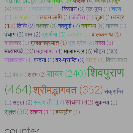
Numerology (3)
अभिचार (3)
अष्टक (4)
कार्तवीर्यार्जुन
(4)
काल (1)
कालरात्रि (1)
किसान (3)
गुरु-पुष्य (1)
चरण
(1)
चरणाक्षर (1)
च्यवन ऋषि (1)
जंजीरा (1)
जुआ (1)
तन्त्र
(12)
तिथि (2)
नक्षत्र (3)
नवदुर्गा (7)
नवनाथ (8)
नानक (1)
पंचांग (3)
पान (2)
प्रार्थना (5)
बवासीर (1)
बालकनाथ (1)
बालज्वर (1)
भुजङ्गप्रयात (1)
भूत-प्रेत (6)
मंगल (3)
मध्यमपर्व (30)
मोहन (30)
महाभारत (1)
मालामन्त्र (6)
याज्ञवल्क्य (1)
वन्दना (1)
वर-प्राप्ति (3)
वास्तु (1)
विघ्न-बाधा
शिवपुराण
शाबर (240)
(1)
वेद (4)
शरभ (2)
(464)
श्रीमद्भागवत (352)
संक्रान्ति
साधना (42)
(1)
सट्टा (2)
सप्तशती (17)
सुकन्या (1)
सूक्त (50)
स्तवन (11)
हयग्रीव (1)
counter