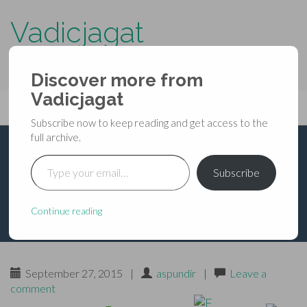
Vadicjagat
know more about…..
Discover more from
Primary
Vadicjagat
Skip
Vadicjagat
to
Menu
Subscribe now to keep reading and get access to the
content
full archive.
Type your email…
प्रभु की कृपा पाने का मन्त्र
Subscribe
Continue reading
September 27, 2015
|
aspundir
|
Leave a
comment