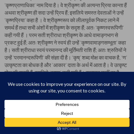
‘कृष्णप्राणाधिका’ नाम दिया है। वे श्रीकृष्ण की अत्यन्त प्रिया कान्ता हैं
अथवा श्रीकृष्ण ही सदा उन्हें प्रिय हैं; इसलिये समस्त देवताओं ने उन्हें
‘कृष्णप्रिया’ कहा है । वे श्रीकृष्णरूप को लीलापूर्वक निकट लाने में
समर्थ हैं तथा सभी अंशों में श्रीकृष्ण के सदृश हैं; अतः ‘कृष्णस्वरूपिणी’
कही गयी हैं । परम सती श्रीराधा श्रीकृष्ण के आधे वामाङ्गभाग से
प्रकट हुई हैं; अतः श्रीकृष्ण ने स्वयं ही उन्हें ‘कृष्णवामाङ्गसम्भूता’ कहा
है। सती श्रीराधा स्वयं परमानन्द की मूर्तिमती राशि हैं; अतः श्रुतियों ने
उन्हें ‘परमानन्दरूपिणी’ की संज्ञा दी है। ‘कृष्’ शब्द मोक्ष का वाचक है, ‘ण’
उत्कृष्टता का बोधक है और ‘आकार’ दाता के अर्थ में आता है। वे उत्कृष्ट
मोक्ष की दात्री हैं; इसलिये ‘कृष्णा’ कही गयी हैं। वृन्दावन उन्हीं का है;
इसलिये वे ‘वृन्दावनी’ कही गयी हैं अथवा वृन्दावन की अधिदेवी होने के
कारण उन्हें यह नाम प्राप्त हुआ है। सखियों के समुदाय को ‘वृन्द’ कहते हैं
और ‘अकार’ सत्ता का वाचक है । उनके समूह-की-समूह सखियाँ हैं;
इसलिये वे ‘वृन्दा’ कही गयी हैं। उन्हें सदा वृन्दावन में विनोद प्राप्त होता है;
अतः वेद उनको ‘वृन्दावनविनोदिनी’ कहते हैं । वे सदा मुखचन्द्र तथा
नखचन्द्र की अवली (पंक्ति) – से युक्त हैं; इस कारण श्रीकृष्ण ने उन्हें
‘चन्द्रावली’ नाम दिया है। उनकी कान्ति दिन-रात सदा ही चन्द्रमा के
तुल्य बनी रहती है; अतः श्रीहरि हर्षोल्लास के कारण उन्हें ‘चन्द्रकान्ता’