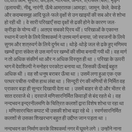
तटवर्ती आम, सुपारी, कटहल, नारियल, अनार, श्रीफल (बेल), भृङ्ग
(इलायची), नीबू, नारंगी, ऊँचे आम्रातक (आमड़ा), जामुन, केले, केवड़े
और कदम्बसमूह आदि फूले-फले वृक्षों से उन खाइयों की सब ओर से शोभा
हो रही थी । वे सारी परिखाएँ सदा वृक्षों से ढकी होने के कारण जल-
क्रीड़ा के योग्य थीं। अतएव सबको प्रिय थीं। परिखाओं के एकान्त
स्थान में जाने के लिये विश्वकर्मा ने उत्तम मार्ग बनाया, जो स्वजनों के लिये
सुगम और शत्रुवर्ग के लिये दुर्गम था। थोड़े-थोड़े जल से ढके हुए मणिमय
खम्भों द्वारा संकेत से उस मार्ग पर खम्भों की सीमा बनायी गयी थी। वह मार्ग
न तो अधिक संकीर्ण था और न अधिक विस्तृत ही था । परिखा के ऊपरी
भाग में देवशिल्पी ने मनोहर परकोटा बनाया था, जिसकी ऊँचाई बहुत
अधिक थी । वह सौ धनुष बराबर ऊँचा था । उसमें लगा हुआ एक-एक
पत्थर पचीस-पचीस हाथ लंबा था । सिन्दूरी रंग की मणियों से निर्मित वह
प्राकार बड़ा ही सुन्दर दिखायी देता था । उसमें बाहर से दो और भीतर से
सात दरवाजे थे। दरवाजे मणिसारनिर्मित किवाड़ों से बंद रहते थे। वह
नन्दभवन इन्द्रनीलमणि के चित्रित कलशों द्वारा विशेष शोभा पा रहा था
। मणिसाररचित कपाट भी उसकी शोभा बढ़ा रहे थे । स्वर्णसारनिर्मित
कलशों से उसका शिखरभाग बहुत ही उद्दीप्त जान पड़ता था ।
नन्दभवन का निर्माण करके विश्वकर्मा नगर में घूमने लगे । उन्होंने नाना