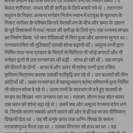
करके उन्होंने वहाँ तीस रमणीय एवं विलक्षण वनों का निर्माण किया। वे
केवल श्रीराधा- माधव की ही क्रीड़ा के लिये बनाये गये थे । तदनन्तर
मधुवन के निकट अत्यन्त मनोहर निर्जन स्थान में वटवृक्ष के मूलभाग के
निकट सरोवर के पश्चिम किनारे केतकी वन के बीच और चम्पा के उद्यान
के पूर्व विश्वकर्मा ने राधा-माधव की क्रीड़ा के लिये पुनः एक रत्नमय मण्डप
का निर्माण किया, जो चार वेदिकाओं से घिरा हुआ और अत्यन्त सुन्दर था।
रत्नसाररचित सौ तूलिकाएँ उसकी शोभा बढ़ाती थीं। अमूल्य रत्नों द्वारा
निर्मित तथा नाना प्रकार के चित्रों से चित्रित नौ जोड़े कपाटों और नौ
मनोहर द्वारों से उस रत्नमण्डप की बड़ी – शोभा हो रही थी। उस मण्डप
की दीवारों के दोनों – बगल में और ऊपर भी श्रेष्ठ रत्नों द्वारा रचित
कृत्रिम चित्रमय कलश उसकी श्रीवृद्वि कर रहे थे। उन कलशों की तीन
कोटियाँ थीं। उक्त रत्नमण्डप में महामूल्यवान् श्रेष्ठ मणिरत्नों द्वारा निर्मित
नौ सोपान शोभा दे रहे थे। उत्तम रत्नों के सारभाग से बने हुए कलशों से
मण्डप का शिखर-भाग जगमगा रहा था। पताका, तोरण तथा श्वेत चामर
उस भवन को शोभा बढ़ा रहे थे। उसमें सब ओर अमूल्य रत्नमय दर्पण लगे
थे, जिनके कारण सबको अपने सामने की ओर से ही वह मण्डप दीप्तिमान्
दिखायी देता था । वह सौ धनुष ऊपर तक अग्नि-शिखा के समान
प्रकाशपुञ्ज फैला रहा था । उसका विस्तार सौ हाथ का था । वह