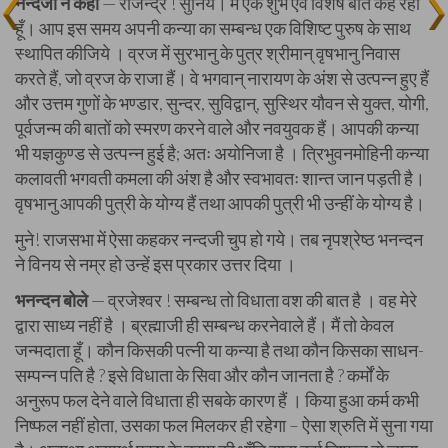
नन्दजी ने कहा
—
राजेन्द्र ! सुनिये। मैं एक शुभ एवं विशेष बात कह रहा
हूँ। आप इस समय अपनी कन्या का सम्बन्ध एक विशिष्ट पुरुष के साथ
स्थापित कीजिये । व्रज में सुरभानु के पुत्र श्रीमान् वृषभानु निवास
करते हैं, जो व्रज के राजा हैं। वे भगवान् नारायण के अंश से उत्पन्न हुए हैं
और उत्तम गुणों के भण्डार, सुन्दर, सुविद्वान्, सुस्थिर यौवन से युक्त, योगी,
पूर्वजन्म की बातों को स्मरण करने वाले और नवयुवक हैं। आपकी कन्या
भी यज्ञकुण्ड से उत्पन्न हुई है; अतः अयोनिजा है । त्रिभुवनमोहिनी कन्या
कलावती भगवती कमला की अंश है और स्वभावतः शान्त जान पड़ती है।
वृषभानु आपकी पुत्री के योग्य हैं तथा आपकी पुत्री भी उन्हीं के योग्य है।
मुने! राजसभा में ऐसा कहकर नन्दजी चुप हो गये। तब नृपश्रेष्ठ भनन्दन
ने विनय से नम्र हो उन्हें इस प्रकार उत्तर दिया ।
भनन्दन बोले
— व्रजेश्वर ! सम्बन्ध तो विधाता वश की बात है । वह मेरे
द्वारा साध्य नहीं है । ब्रह्माजी ही सम्बन्ध करनेवाले हैं। मैं तो केवल
जन्मदाता हूँ। कौन किसकी पत्नी या कन्या है तथा कौन किसका साधन-
सम्पन्न पति है ? इसे विधाता के सिवा और कौन जानता है ? कर्मों के
अनुरूप फल देने वाले विधाता ही सबके कारण हैं । किया हुआ कर्म कभी
निष्फल नहीं होता, उसका फल मिलकर ही रहेगा – ऐसा श्रुति में सुना गया