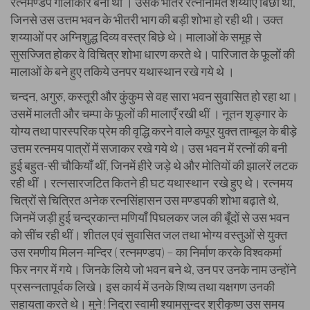
रत्नमण्डप गोलाकार बना था । उसके भीतर रत्ननिर्मित शय्याएँ बिछी थीं,
जिनसे उस उत्तम भवन के भीतरी भाग की बड़ी शोभा हो रही थी। उक्त
शय्याओं पर अग्निशुद्ध दिव्य वस्त्र बिछे थे। मालाओं के समूह से
सुसज्जित होकर वे विचित्र शोभा धारण करते थे। पारिजात के फूलों की
मालाओं के बने हुए तकिये उनपर यथास्थान रखे गये थे ।
चन्दन, अगुरु, कस्तूरी और कुंकुम से वह सारा भवन सुवासित हो रहा था।
उसमें मालती और चम्पा के फूलों की मालाएँ रखी थीं । नूतन शृङ्गार के
योग्य तथा पारस्परिक प्रेम की वृद्धि करने वाले कपूर युक्त ताम्बूल के बीड़े
उत्तम रत्नमय पात्रों में सजाकर रखे गये थे। उस भवन में रत्नों की बनी
हुई बहुत-सी चौकियाँ थीं, जिनमें हीरे जड़े थे और मोतियों की झालरें लटक
रही थीं । रत्नसारजटित कितने ही घट यथास्थान रखे हुए थे। रत्नमय
चित्रों से चित्रित अनेक रत्नसिंहासन उस मण्डपकी शोभा बढ़ाते थे,
जिनमें जड़ी हुई चन्द्रकान्त मणियाँ पिघलकर जल की बूँदों से उस भवन
को सींच रही थीं। शीतल एवं सुवासित जल तथा भोग्य वस्तुओं से युक्त
उस रमणीय मिलन-मन्दिर ( रत्नमण्डप) – का निर्माण करके विश्वकर्मा
फिर नगर में गये। जिनके लिये जो भवन बने थे, उन पर उनके नाम उन्होंने
प्रसन्नतापूर्वक लिखे। इस कार्य में उनके शिष्य तथा यक्षगण उनकी
सहायता करते थे। मुने! निद्रा स्वामी श्यामसुन्दर श्रीकृष्ण उस समय