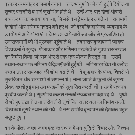
प्रकार के मनोहर राजमार्ग बनाये । रक्तभानुमणि की बनी हुई वेदियों तथा
सुन्दर पत्तनों से वे मार्ग सुशोभित होते थे । उन्हें आर-पार दोनों ओर से
बाँधकर पक्का बनाया गया था, जिससे वे बड़े मनोहर लगते थे। राजमार्ग
के दोनों ओर मणिमय मण्डप बने हुए थे, जो वैश्यों के वाणिज्य-व्यवसाय के
उपयोग में आने योग्य थे । वे मण्डप दायें-बायें सब ओर से प्रकाशित हो
उन राजमार्गों को भी प्रकाश पहुँचाते थे । तदनन्तर वृन्दावन में जाकर
विश्वकर्मा ने सुन्दर, गोलाकार और मणिमय परकोटों से युक्त रासमण्डल
का निर्माण किया, जो सब ओर से एक-एक योजन विस्तृत था । उसमें
स्थान-स्थान पर मणिमय वेदिकाएँ बनी हुई थीं। मणिसाररचित नौ करोड़
मण्डप उस रासमण्डल की शोभा बढ़ाते थे । वे शृङ्गार के योग्य, चित्रों से
सुसज्जित और शय्याओं से सम्पन्न थे। नाना जाति के फूलों की सुगन्ध
लेकर बहती हुई वायु उन मण्डपों को सुवासित करती थी । उनमें रत्नमय
प्रदीप जलते थे। सुवर्णमय कलश उनकी उज्ज्वलता बढ़ा रहे थे । पुष्पों
से भरे हुए उद्यानों तथा सरोवरों से सुशोभित रासस्थल का निर्माण करके
विश्वकर्मा दूसरे स्थान को गये। वे उस रमणीय वृन्दावन को देखकर बहुत
संतुष्ट हुए ।
वन के भीतर जगह-जगह एकान्त स्थान में मन-बुद्धि से विचार और निश्चय