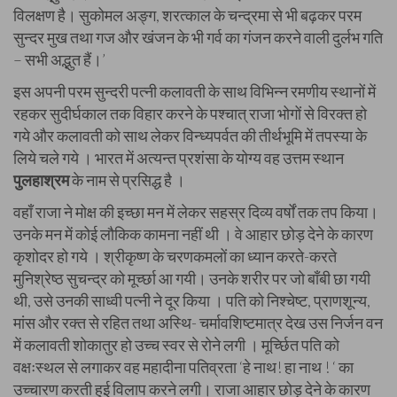
विलक्षण है। सुकोमल अङ्ग, शरत्काल के चन्द्रमा से भी बढ़कर परम
सुन्दर मुख तथा गज और खंजन के भी गर्व का गंजन करने वाली दुर्लभ गति
– सभी अद्भुत हैं।’
इस अपनी परम सुन्दरी पत्नी कलावती के साथ विभिन्न रमणीय स्थानों में
रहकर सुदीर्घकाल तक विहार करने के पश्चात् राजा भोगों से विरक्त हो
गये और कलावती को साथ लेकर विन्ध्यपर्वत की तीर्थभूमि में तपस्या के
लिये चले गये । भारत में अत्यन्त प्रशंसा के योग्य वह उत्तम स्थान
पुलहाश्रम
के नाम से प्रसिद्ध है ।
वहाँ राजा ने मोक्ष की इच्छा मन में लेकर सहस्र दिव्य वर्षों तक तप किया।
उनके मन में कोई लौकिक कामना नहीं थी । वे आहार छोड़ देने के कारण
कृशोदर हो गये । श्रीकृष्ण के चरणकमलों का ध्यान करते-करते
मुनिश्रेष्ठ सुचन्द्र को मूर्च्छा आ गयी। उनके शरीर पर जो बाँबी छा गयी
थी, उसे उनकी साध्वी पत्नी ने दूर किया । पति को निश्चेष्ट, प्राणशून्य,
मांस और रक्त से रहित तथा अस्थि- चर्मावशिष्टमात्र देख उस निर्जन वन
में कलावती शोकातुर हो उच्च स्वर से रोने लगी । मूर्च्छित पति को
वक्षःस्थल से लगाकर वह महादीना पतिव्रता ‘हे नाथ! हा नाथ ! ‘ का
उच्चारण करती हुई विलाप करने लगी। राजा आहार छोड़ देने के कारण