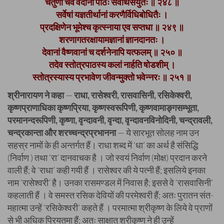
चतुर्णां चैव वेदानां पाठैः सर्वार्थसंयुतैः ॥ २४८ ॥
सर्वेषां यज्ञतीर्थानां करणैर्विधिबोधितैः ।
प्रदक्षिणेन भूमेश्च कृत्स्नाया एव सप्तधा ॥ २४९ ॥
शरणागतरक्षायामज्ञानां ज्ञानदानतः ।
देवानां वैष्णवानां च दर्शनेनापि यत्फलम् ॥ २५० ॥
तदेव स्तोत्रपाठस्य कलां नार्हति षोडशीम् ।
स्तोत्रस्यास्य प्रभावेण जीवन्मुक्तो भवेन्नरः ॥ २५१ ॥
श्रीनारायण ने कहा
—
राधा, रासेश्वरी, रासवासिनी, रसिकेश्वरी,
कृष्णप्राणाधिका कृष्णप्रिया, कृष्णस्वरूपिणी, कृष्णवामाङ्गसम्भूता,
परमानन्दरूपिणी, कृष्णा, वृन्दावनी, वृन्दा, वृन्दावनविनोदिनी, चन्द्रावली,
चन्द्रकान्ता और शरच्चन्द्रप्रभानना
— ये सारभूत सोलह नाम उन
सहस्र नामों के ही अन्तर्गत हैं। राधा शब्द में ‘धा’ का अर्थ है संसिद्धि
(निर्वाण ) तथा ‘रा’ दानवाचक है । जो स्वयं निर्वाण (मोक्ष) प्रदान करने
वाली हैं; वे ‘राधा’ कही गयी हैं । रासेश्वर की ये पत्नी हैं; इसलिये इनका
नाम ‘रासेश्वरी’ है। उनका रासमण्डल में निवास है; इससे वे ‘रासवासिनी’
कहलाती हैं । वे समस्त रसिक देवियों की परमेश्वरी हैं; अतः पुरातन संत-
महात्मा उन्हें ‘रसिकेश्वरी’ कहते हैं । परमात्मा श्रीकृष्ण के लिये वे प्राणों
से भी अधिक प्रियतमा हैं; अतः साक्षात् श्रीकृष्ण ने ही उन्हें