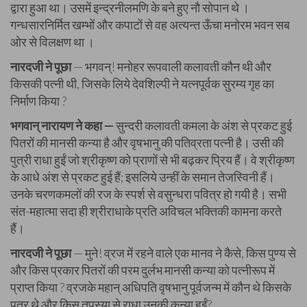
द्वारा हुआ था। उसमें इन्द्रनीलमणि के बने हुए नौ सोपान थे ।
गन्धसारनिर्मित खम्भों और कपाटों से वह अत्यन्त ऊँचा मनोरम भवन सब
ओर से विलक्षण था ।
नारदजी ने पूछा
—
भगवन्! मनोहर रूपवाली कलावती कौन थी और
किसकी पत्नी थी, जिसके लिये देवशिल्पी ने यत्नपूर्वक सुरम्य गृह का
निर्माण किया ?
भगवान् नारायण ने कहा —
सुन्दरी कलावती कमला के अंश से प्रकट हुई
पितरों की मानसी कन्या है और वृषभानु की पतिव्रता पत्नी है। उसी की
पुत्री राधा हुईं जो श्रीकृष्ण को प्राणों से भी बढ़कर प्रिय हैं। वे श्रीकृष्ण
के आधे अंश से प्रकट हुई हैं; इसलिये उन्हीं के समान तेजस्विनी हैं।
उनके चरणकमलों की रज के स्पर्श से वसुन्धरा पवित्र हो गयी है। सभी
संत-महात्मा सदा ही श्रीराधाके प्रति अविचल भक्तिकी कामना करते
हैं।
नारदजी ने पूछा
— मुने! व्रज में रहने वाले एक मानव ने कैसे, किस पुण्य से
और किस प्रकार पितरों की परम दुर्लभ मानसी कन्या को पत्नीरूप में
प्राप्त किया ? व्रजके महान् अधिपति वृषभानु पूर्वजन्म में कौन थे किसके
पुत्र थे और किस तपस्या से राधा उनकी कन्या हुईं?