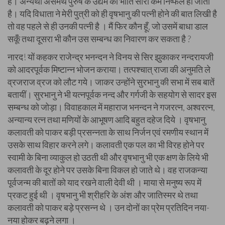
है। अन्यथा असमर्थ पुरुष के उद्यम की भाँति सारा कर्म निष्फल हो जाता
है। यदि विधाता ने मेरी पुत्री को ही वृषभानु की पत्नी होने की बात लिखी है
तो वह पहले से ही उनकी पत्नी है । मैं फिर कौन हूँ, जो उसमें बाधा डाल
सकूँ तथा दूसरा भी कौन उस सम्बन्ध का निवारण कर सकता है ?
नारद! यों कहकर राजेन्द्र भनन्दन ने विनय से सिर झुकाकर नन्दरायजी
को आदरपूर्वक मिष्टान्न भोजन कराया। तत्पश्चात् राजा की अनुमति ले
व्रजराज व्रज को लौट गये। जाकर उन्होंने सुरभानु की सभा में सब बातें
बतायीं। सुरभानु ने भी यत्नपूर्वक नन्द और गर्गजी के सहयोग से सादर इस
सम्बन्ध को जोड़ा। विवाहकाल में महाराज भनन्दन ने गजरत्न, अश्वरत्न,
अन्यान्य रत्न तथा मणियों के आभूषण आदि बहुत दहेज दिये । वृषभानु
कलावती को पाकर बड़ी प्रसन्नता के साथ निर्जन एवं रमणीय स्थान में
उसके साथ विहार करने लगे। कलावती एक पल का भी विरह होने पर
स्वामी के बिना व्याकुल हो उठती थी और वृषभानु भी एक क्षण के लिये भी
कलावती के दूर होने पर उसके बिना विकल हो जाते थे। वह राजकन्या
पूर्वजन्म की बातों को याद रखने वाली देवी थी । माया से मनुष्य रूप में
प्रकट हुई थी । वृषभानु भी श्रीहरि के अंश और जातिस्मर थे तथा
कलावती को पाकर बड़े प्रसन्न थे । उन दोनों का प्रेम प्रतिदिन नया-
नया होकर बढ़ने लगा ।