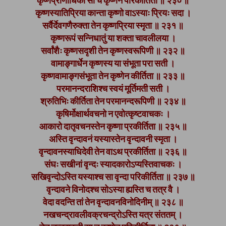
कृष्णप्राणाधिका सा च कृष्णेन परिकीर्तिता ॥ २३० ॥
कृष्णस्यातिप्रिया कान्ता कृष्णो वाऽस्याः प्रियः सदा ।
सर्वैर्देवगणैरुक्ता तेन कृष्णप्रिया स्मृता ॥ २३१ ॥
कृष्णरूपं सन्निधातुं या शक्ता चावलीलया ।
सर्वांशैः कृष्णसदृशी तेन कृष्णस्वरूपिणी ॥ २३२ ॥
वामाङ्गार्धेन कृष्णस्य या संभूता परा सती ।
कृष्णवामाङ्गसंभूता तेन कृष्णेन कीर्तिता ॥ २३३ ॥
परमानन्दराशिश्च स्वयं मूर्तिमती सती ।
श्रुतिभिः कीर्तिता तेन परमानन्दरूपिणी ॥ २३४ ॥
कृषिर्मोक्षार्थवचनो न एवोत्कृष्टवाचकः ।
आकारो दातृवचनस्तेन कृष्णा प्रकीर्तिता ॥ २३५ ॥
अस्ति वृन्दावनं यस्यास्तेन वृन्दावनी स्मृता ।
वृन्दावनस्याधिदेवी तेन वाऽथ प्रकीर्तिता ॥ २३६ ॥
संघः सखीनां वृन्दः स्यादकारोऽप्यस्तिवाचकः ।
सखिवृन्दोऽस्ति यस्याश्च सा वृन्दा परिकीर्तिता ॥ २३७ ॥
वृन्दावने विनोदश्च सोऽस्या ह्यस्ति च तत्र वै ।
वेदा वदन्ति तां तेन वृन्दावनविनोदिनीम् ॥ २३८ ॥
नखचन्द्रावलीवक्रचन्द्रोऽस्ति यत्र संततम् ।