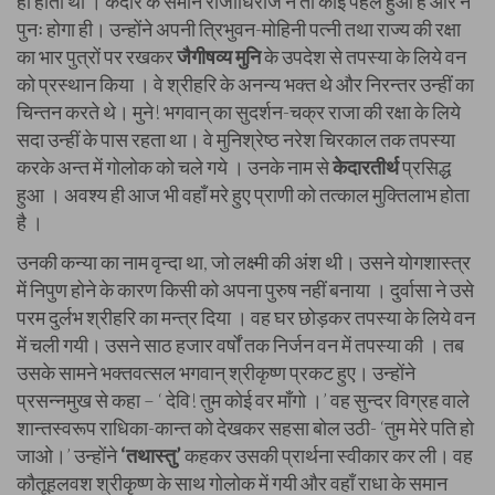
ही होता था । केदार के समान राजाधिराज न तो कोई पहले हुआ है और न
पुनः होगा ही। उन्होंने अपनी त्रिभुवन-मोहिनी पत्नी तथा राज्य की रक्षा
का भार पुत्रों पर रखकर
जैगीषव्य मुनि
के उपदेश से तपस्या के लिये वन
को प्रस्थान किया । वे श्रीहरि के अनन्य भक्त थे और निरन्तर उन्हीं का
चिन्तन करते थे। मुने! भगवान् का सुदर्शन-चक्र राजा की रक्षा के लिये
सदा उन्हीं के पास रहता था। वे मुनिश्रेष्ठ नरेश चिरकाल तक तपस्या
करके अन्त में गोलोक को चले गये । उनके नाम से
केदारतीर्थ
प्रसिद्ध
हुआ । अवश्य ही आज भी वहाँ मरे हुए प्राणी को तत्काल मुक्तिलाभ होता
है ।
उनकी कन्या का नाम वृन्दा था, जो लक्ष्मी की अंश थी। उसने योगशास्त्र
में निपुण होने के कारण किसी को अपना पुरुष नहीं बनाया । दुर्वासा ने उसे
परम दुर्लभ श्रीहरि का मन्त्र दिया । वह घर छोड़कर तपस्या के लिये वन
में चली गयी। उसने साठ हजार वर्षों तक निर्जन वन में तपस्या की । तब
उसके सामने भक्तवत्सल भगवान् श्रीकृष्ण प्रकट हुए। उन्होंने
प्रसन्नमुख से कहा – ‘ देवि! तुम कोई वर माँगो ।’ वह सुन्दर विग्रह वाले
शान्तस्वरूप राधिका-कान्त को देखकर सहसा बोल उठी- ‘तुम मेरे पति हो
जाओ।’ उन्होंने
‘तथास्तु’
कहकर उसकी प्रार्थना स्वीकार कर ली। वह
कौतूहलवश श्रीकृष्ण के साथ गोलोक में गयी और वहाँ राधा के समान