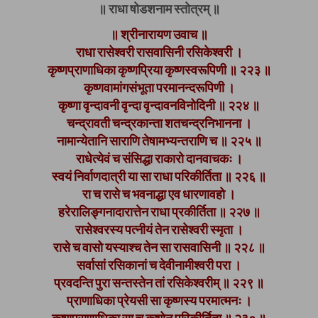
॥ राधा षोडशनाम स्तोत्रम् ॥
॥ श्रीनारायण उवाच ॥
राधा रासेश्वरी रासवासिनी रसिकेश्वरी ।
कृष्णप्राणाधिका कृष्णप्रिया कृष्णस्वरूपिणी ॥ २२३ ॥
कृष्णवामांगसंभूता परमानन्दरूपिणी ।
कृष्णा वृन्दावनी वृन्दा वृन्दावनविनोदिनी ॥ २२४ ॥
चन्द्रावती चन्द्रकान्ता शतचन्द्रनिभानना ।
नामान्येतानि साराणि तेषामभ्यन्तराणि च ॥ २२५ ॥
राधेत्येवं च संसिद्धा राकारो दानवाचकः ।
स्वयं निर्वाणदात्री या सा राधा परिकीर्तिता ॥ २२६ ॥
रा च रासे च भवनाद्धा एव धारणावहो ।
हरेरालिङ्गनादारात्तेन राधा प्रकीर्तिता ॥ २२७ ॥
रासेश्वरस्य पत्नीयं तेन रासेश्वरी स्मृता ।
रासे च वासो यस्याश्च तेन सा रासवासिनी ॥ २२८ ॥
सर्वासां रसिकानां च देवीनामीश्वरी परा ।
प्रवदन्ति पुरा सन्तस्तेन तां रसिकेश्वरीम् ॥ २२९ ॥
प्राणाधिका प्रेयसी सा कृष्णस्य परमात्मनः ।