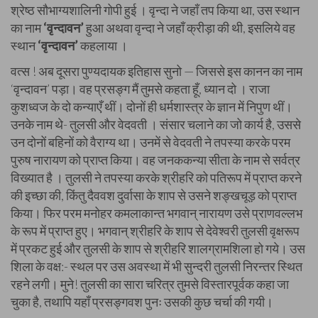
श्रेष्ठ सौभाग्यशालिनी गोपी हुई । वृन्दा ने जहाँ तप किया था, उस स्थान
का नाम
‘वृन्दावन’
हुआ अथवा वृन्दा ने जहाँ क्रीड़ा की थी, इसलिये वह
स्थान
‘वृन्दावन’
कहलाया ।
वत्स ! अब दूसरा पुण्यदायक इतिहास सुनो — जिससे इस कानन का नाम
‘वृन्दावन’ पड़ा। वह प्रसङ्ग मैं तुमसे कहता हूँ, ध्यान दो । राजा
कुशध्वज के दो कन्याएँ थीं। दोनों ही धर्मशास्त्र के ज्ञान में निपुण थीं।
उनके नाम थे- तुलसी और वेदवती । संसार चलाने का जो कार्य है, उससे
उन दोनों बहिनों को वैराग्य था। उनमें से वेदवती ने तपस्या करके परम
पुरुष नारायण को प्राप्त किया। वह जनककन्या सीता के नाम से सर्वत्र
विख्यात है । तुलसी ने तपस्या करके श्रीहरि को पतिरूप में प्राप्त करने
की इच्छा की, किंतु दैववश दुर्वासा के शाप से उसने शङ्खचूड़ को प्राप्त
किया। फिर परम मनोहर कमलाकान्त भगवान् नारायण उसे प्राणवल्लभ
के रूप में प्राप्त हुए। भगवान् श्रीहरि के शाप से देवेश्वरी तुलसी वृक्षरूप
में प्रकट हुई और तुलसी के शाप से श्रीहरि शालग्रामशिला हो गये। उस
शिला के वक्ष:- स्थल पर उस अवस्था में भी सुन्दरी तुलसी निरन्तर स्थित
रहने लगी। मुने! तुलसी का सारा चरित्र तुमसे विस्तारपूर्वक कहा जा
चुका है, तथापि यहाँ प्रसङ्गवश पुनः उसकी कुछ चर्चा की गयी।