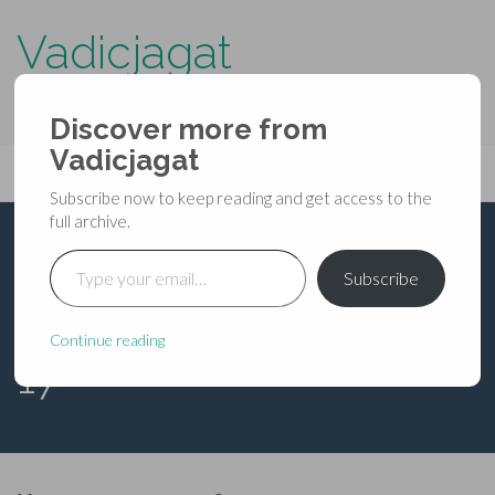
Vadicjagat
know more about…..
Discover more from
Primary
Vadicjagat
Skip
Vadicjagat
to
Menu
Subscribe now to keep reading and get access to the
content
full archive.
Type your email…
ब्रह्मवैवर्तपुराण-
Subscribe
श्रीकृष्णजन्मखण्ड-अध्याय
Continue reading
17