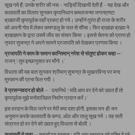
सूख गये हैं; उनके शरीर की नस – नाड़ियाँ दिखायी देती हैं – यह देख और
कलावती का विलाप सुनकर कृपानिधान कमलजन्मा जगत्स्रष्टा
ब्रह्माजी कृपापूर्वक वहाँ प्रकट हो गये। उन्होंने तुरंत ही राजा के शरीर
को अपनी गोद में लेकर कमण्डलु के जल से सींचा। फिर ब्रह्मज्ञ ब्रह्मा ने
ब्रह्मज्ञान के द्वारा उसमें जीव का संचार किया । इससे चेतना को प्राप्त हो
नृपवर सुचन्द्र ने अपने सामने प्रजापति को देखकर प्रणाम किया ।
प्रजापति ने काम के समान कान्तिमान् नरेश से संतुष्ट होकर कहा —
‘
राजन् ! तुम इच्छानुसार वर माँगो ।’
विधाता की यह बात सुनकर श्रीमान् सुचन्द्र के मुखारविन्द पर मन्द
मुस्कान की प्रभा फैल गयी ।
वे प्रसन्नवदन हो बोले
—
‘ दयानिधे ! यदि आप वर देने को उद्यत हैं तो
कृपापूर्वक मुझे मनोवाञ्छित निर्वाण प्रदान करें।’
इस वरदान के मिल जाने पर मेरी क्या दशा होगी, इसका मन-ही-मन
अनुमान करके कलावती के कण्ठ, ओठ और तालु सूख गये । वह सती
संत्रस्त हो वर देने को उद्यत हुए विधाता से बोली ।
कलावती ने कहा
— कमलोद्भव ब्रह्मन् ! यदि आप महाराज को मुक्ति दे रहे