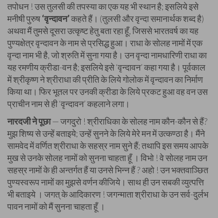
तपोधन ! उस तुलसी की तपस्या का एक यह भी स्थान है; इसलिये इसे
मनीषी पुरुष
‘वृन्दावन’
कहते हैं। (तुलसी और वृन्दा समानार्थक शब्द है)
अथवा मैं तुमसे दूसरा उत्कृष्ट हेतु बता रहा हूँ, जिससे भारतवर्ष का यह
पुण्यक्षेत्र वृन्दावन के नाम से प्रसिद्ध हुआ। राधा के सोलह नामों में एक
वृन्दा नाम भी है, जो श्रुति में सुना गया है। उन वृन्दा नामधारिणी राधा का
यह रमणीय क्रीडा-वन है; इसलिये इसे ‘वृन्दावन’ कहा गया है। पूर्वकाल
में श्रीकृष्ण ने श्रीराधा की प्रीति के लिये गोलोक में वृन्दावन का निर्माण
किया था। फिर भूतल पर उनकी क्रीडा के लिये प्रकट हुआ वह वन उस
प्राचीन नाम से ही ‘वृन्दावन’ कहलाने लगा।
नारदजी ने पूछा
— जगदुरो ! श्रीराधिका के सोलह नाम कौन-कौन से हैं?
मुझ शिष्य से उन्हें बताइये; उन्हें सुनने के लिये मेरे मन में उत्कण्ठा है। मैंने
सामवेद में वर्णित श्रीराधा के सहस्र नाम सुने हैं; तथापि इस समय आपके
मुख से उनके सोलह नामों को सुनना चाहता हूँ । विभो ! वे सोलह नाम उन
सहस्र नामों के ही अन्तर्गत हैं या उनसे भिन्न हैं ? अहो ! उन भक्तवाञ्छित
पुण्यस्वरूप नामों का मुझसे वर्णन कीजिये। साथ ही उन सबकी व्युत्पत्ति
भी बताइये । जगत् के आदिकारण ! जगन्माता श्रीराधा के उन सर्व-दुर्लभ
पावन नामों को मैं सुनना चाहता हूँ ।