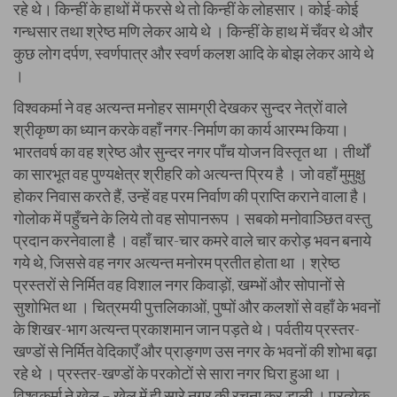
रहे थे। किन्हीं के हाथों में फरसे थे तो किन्हीं के लोहसार। कोई-कोई
गन्धसार तथा श्रेष्ठ मणि लेकर आये थे । किन्हीं के हाथ में चँवर थे और
कुछ लोग दर्पण, स्वर्णपात्र और स्वर्ण कलश आदि के बोझ लेकर आये थे
।
विश्वकर्मा ने वह अत्यन्त मनोहर सामग्री देखकर सुन्दर नेत्रों वाले
श्रीकृष्ण का ध्यान करके वहाँ नगर-निर्माण का कार्य आरम्भ किया।
भारतवर्ष का वह श्रेष्ठ और सुन्दर नगर पाँच योजन विस्तृत था । तीर्थों
का सारभूत वह पुण्यक्षेत्र श्रीहरि को अत्यन्त प्रिय है । जो वहाँ मुमुक्षु
होकर निवास करते हैं, उन्हें वह परम निर्वाण की प्राप्ति कराने वाला है।
गोलोक में पहुँचने के लिये तो वह सोपानरूप । सबको मनोवाञ्छित वस्तु
प्रदान करनेवाला है । वहाँ चार-चार कमरे वाले चार करोड़ भवन बनाये
गये थे, जिससे वह नगर अत्यन्त मनोरम प्रतीत होता था । श्रेष्ठ
प्रस्तरों से निर्मित वह विशाल नगर किवाड़ों, खम्भों और सोपानों से
सुशोभित था । चित्रमयी पुत्तलिकाओं, पुष्पों और कलशों से वहाँ के भवनों
के शिखर-भाग अत्यन्त प्रकाशमान जान पड़ते थे। पर्वतीय प्रस्तर-
खण्डों से निर्मित वेदिकाएँ और प्राङ्गण उस नगर के भवनों की शोभा बढ़ा
रहे थे । प्रस्तर-खण्डों के परकोटों से सारा नगर घिरा हुआ था ।
विश्वकर्मा ने खेल – खेल में ही सारे नगर की रचना कर डाली । प्रत्येक