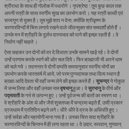
श्रीराधा के साथ ही गोलोक में पधारोगे । नृपश्रेष्ठ ! तुम कुछ काल तक
अपनी स्त्री के साथ स्वर्गीय सुख का उपभोग करो । यह स्त्री साध्वी एवं
सत्त्वगुण से युक्त है। तुम मुझे शाप न देना; क्योंकि श्रीकृष्ण के
चरणारविन्दों में चित्त लगाये रखने वाले जीवन्मुक्त संत समदर्शी होते हैं ।
उनके मन में श्रीहरि के दुर्लभ दास्यभाव को पाने की इच्छा रहती है । वे
निर्वाण नहीं चाहते ।
ऐसा कहकर उन दोनों को वर दे विधाता उनके सामने खड़े रहे। वे दोनों
उन्हें प्रणाम करके स्वर्ग की ओर चल दिये। फिर ब्रह्माजी भी अपने धाम
को चले गये । तदनन्तर वे दोनों दम्पति समयानुसार स्वर्गीय भोगों का
उपभोग करके भारतवर्ष में आये, जो परम पुण्यदायक तथा दिव्य स्थान है
ब्रह्मा आदि देवता भी वहाँ जन्म लेने की इच्छा करते हैं ।
सुचन्द्र
ने गोकुल
में जन्म लिया और वहाँ उनका नाम
वृषभानु
हुआ। वे
सुरभानु
के वीर्य और
पद्मावती
के गर्भ से उत्पन्न हुए । उन्हें पूर्वजन्म की बातों का स्मरण था ।
वे श्रीहरि के अंश थे और जैसे शुक्लपक्ष में चन्द्रमा बढ़ते हैं, उसी प्रकार
व्रजधाम में प्रतिदिन बढ़ने लगे। धीरे-धीरे वे व्रज के अधिपति हुए ।
उन्हें सर्वज्ञ और महायोगी माना गया है। उनका चित्त सदा श्रीहरि के
चरणारविन्दों के चिन्तन में ही लगा रहता था । वे उदार, रूपवान्, गुणवान्