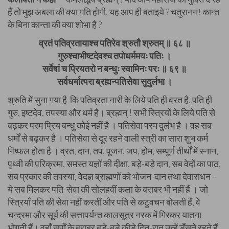
हैं तो मुझ अबला की क्या गति होगी, यह आप ही बताइये ? चतुरानन! कान्त
के बिना कान्ता की क्या शोभा है ?
व्रतं पतिव्रतायाश्च पतिरेव श्रुतौ श्रुतम् ॥ ६८ ॥
गुरुश्चाभीष्टदेवश्च तपोधर्ममयः पतिः ।
सर्वेषां च प्रियतरो न बन्धुः स्वामिनः परः ॥ ६९ ॥
सर्वधर्मात्परा ब्रह्मन्पतिसेवा सुदुर्लभा ।
श्रुति में सुना गया है कि पतिव्रता नारी के लिये पति ही व्रत है, पति ही
गुरु, इष्टदेव, तपस्या और धर्म है। ब्रह्मन् ! सभी स्त्रियों के लिये पति से
बढ़कर परम प्रिय बन्धु कोई नहीं है । पतिसेवा परम दुर्लभ है । वह सब
धर्मों से बढ़कर है । पतिसेवा से दूर रहने वाली स्त्री का सारा शुभ कर्म
निष्फल होता है । व्रत, दान, तप, पूजन, जप, होम, सम्पूर्ण तीर्थों में स्नान,
पृथ्वी की परिक्रमा, समस्त यज्ञों की दीक्षा, बड़े-बड़े दान, सब वेदों का पाठ,
सब प्रकार की तपस्या, वेदज्ञ ब्राह्मणों को भोजन-दान तथा देवाराधन –
ये सब मिलकर पति-सेवा की सोलहवीं कला के बराबर भी नहीं हैं । जो
स्त्रियाँ पति की सेवा नहीं करतीं और पति से कटुवचन बोलती हैं, वे
चन्द्रमा और सूर्य की सत्तापर्यन्त कालसूत्र नरक में गिरकर यातना
भोगती हैं। वहाँ सर्पों के बराबर बड़े-बड़े कीड़े दिन-रात उन्हें डँसते रहते हैं