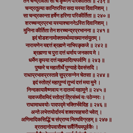
तेन चन्द्रावली सा च कृष्णेन परिकीर्तिता ॥ २३९ ॥
चन्द्रतुल्या कान्तिरस्ति सदा यस्या दिवानिशम् ।
सा चन्द्रकान्ता हर्षेण हरिणा परिकीर्तिता ॥ २४० ॥
शरच्चन्द्रप्रभा यस्याश्चाननेऽस्ति दिवानिशम् ।
मुनिना कीर्तिता तेन शरच्चन्द्रप्रभानना ॥ २४१ ॥
इदं षोडशनामोक्तमर्थव्याख्यानसंयुतम् ।
नारायणेन यद्दत्तं ब्रह्मणे नाभिपङ्कजे ॥ २४२ ॥
ब्रह्मणा च पुरा दत्तं धर्माय जनकाय मे ।
धर्मेण कृपया दत्तं मह्यमादित्यपर्वणि ॥ २४३ ॥
पुष्करे च महातीर्थे पुण्याहे देवसंसदि ।
राधाप्रभावप्रस्तावे सुप्रसन्नेन चेतसा ॥ २४४ ॥
इदं स्तोत्रं महापुण्यं तुभ्यं दत्तं मया मुने ।
निन्दकायावैष्णवाय न दातव्यं महामुने ॥ २४५ ॥
यावज्जीवमिदं स्तोत्रं त्रिसंध्यं यः पठेन्नरः ।
राधामाधवयोः पादपद्मे भक्तिर्भवेदिह ॥ २४६ ॥
अन्ते लभेत्तयोर्दास्यं शश्वत्सहचरो भवेत् ।
अणिमादिकसिद्धिं च संप्राप्य नित्यविग्रहम् ॥ २४७ ॥
व्रतदानोपवासैश्च सर्वैर्नियमपूर्वकैः ।