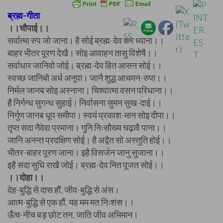
ब्रह्म-गीता
।।चौपाई।।
सर्वात्मा रुप जो जाना। है सोई ब्रह्म-देव कर ध्याना।।
बाहर भीतर पूरण देखै। सोइ आवाहन तासु विशेषै।।
सर्वाधार जानिवो जोई। ब्रह्म-देव हित आसन सोई।।
स्वच्छ जानिबो अर्ध अनूपा। जानै शुद्ध आचमन-रुपा।।
निर्मल जानब सोइ अस्नाना। चिश्वात्मा वसन परिधाना।।
है निर्गन्ध सुगन्ध सुहाई। निर्वासना सुमन सुख-दाई।।
निर्गुण जानब धूप समीपा। स्वयं प्रकाश-मान सोइ दीपा।।
तृप्त सदा नैवेद्य प्रमाना। गुनि निःसौख्य चढ़ावै पाना।।
जानि अनन्त प्रदक्षिण सोई। है अद्वैत सो अस्तुति होई।।
भीतर-बाहर पूरण जाना। इहै विसर्जन जानु सुजाना।।
इहै सदा सुधि राखै जोई। ब्रह्म-देव नित पूजत सोई।।
।।दोहा।।
देह-बुद्धि से दास हौं, जीव-बुद्धि से अंस।
आत्म-बुद्धि से एक हौं, यह मम मत निःशंस।।
ऊँच-नीच बड़ छोट तन, जाति जीव अभिमान।