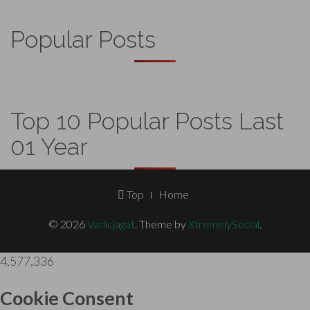
Popular Posts
Top 10 Popular Posts Last
01 Year
Footer
Top
Home
Menu
© 2026
Vadicjagat
.
Theme by
XtremelySocial
.
4,577,336