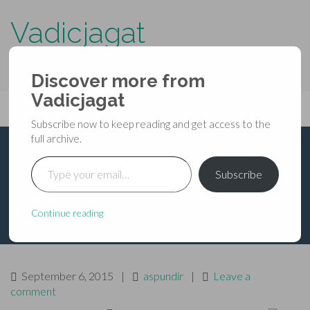
Vadicjagat
know more about…..
Discover more from
Primary
Vadicjagat
Skip
Vadicjagat
to
Menu
Subscribe now to keep reading and get access to the
content
full archive.
Type your email…
ब्रह्म-गीता
Subscribe
Continue reading
September 6, 2015
|
aspundir
|
Leave a
comment