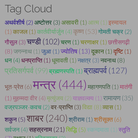
Tag Cloud
अथर्वशीर्ष (2)
अष्टोत्तर (3)
असावरी (1)
आत्म (1)
इस्मायल
कृष्ण (53)
(1)
काजल (1)
कार्तवीर्यार्जुन (4)
गोमती चक्र (2)
चण्डी (102)
गौसुल (3)
चरण (1)
चरणाक्षर (1)
छत्तीसगढ़ी
(8)
जगन्नाथ (1)
जुआ (1)
ज्योतिष (13)
दूकान (1)
दृष्टि (1)
धन (4)
धनप्राप्ति (1)
धूमावती (1)
नक्षत्र (3)
नवनाथ (8)
ब्राह्मपर्व (127)
प्रतिसर्गपर्व (99)
ब्रह्मणस्पति (1)
मन्त्र (444)
भूत-प्रेत (6)
महागणपति (1)
मातंगी
रामायण (35)
(1)
मुहम्मदा वीर (4)
मृत्युंजय (2)
याज्ञवल्क्य (1)
वज्रपञ्जर-कवच (2)
वर-प्राप्ति (3)
विद्या (8)
व्यास (1)
शाबर (240)
शकुन (5)
श्रीराम (1)
श्रीसूक्त (6)
सहस्रनाम (21)
सर्वजन (4)
सिद्धि (5)
स्कन्दमाता (1)
स्तुति
(7)
स्थान (1)
हरिहरपुत्र (2)