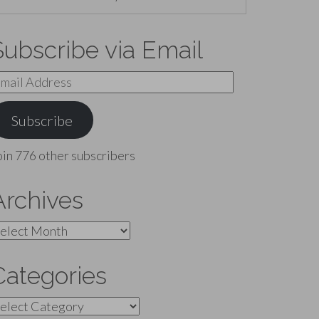
Subscribe via Email
mail
ddress
Subscribe
oin 776 other subscribers
Archives
rchives
Categories
ategories