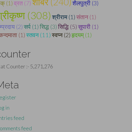
शाबर (240)
ाक् (1)
व्रत (7)
शैलपुत्री (3)
्रीकृष्ण (308)
श्रीराम (1)
संतान (1)
म्प्रदाय (2)
सर्प (1)
सिद्ध (3)
सिद्धि (5)
सुपारी (1)
्कन्दमाता (1)
स्तवन (11)
स्वप्न (2)
हृदयम् (1)
counter
tat Counter :-
5,271,276
Meta
egister
og in
ntries feed
omments feed