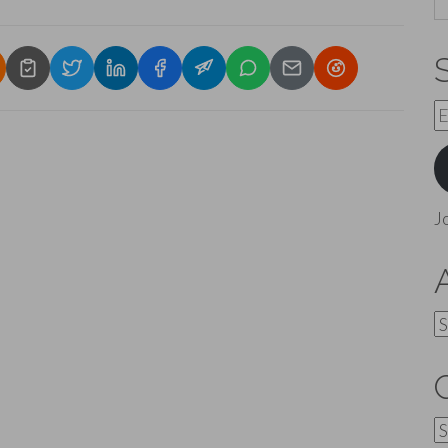
E
A
J
A
C