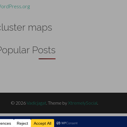
ordPress.org
cluster maps
Popular Posts
© 2026
Vadicjagat
.
Theme by
XtremelySocial
.