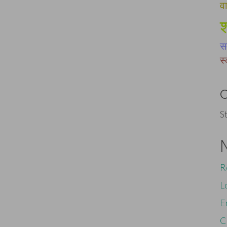
व
श
स
स
S
R
L
E
C