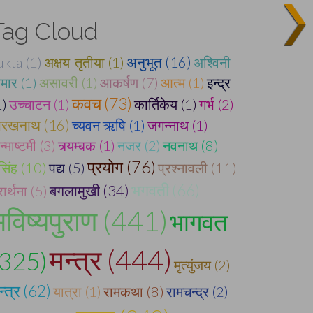
Tag Cloud
ukta (1)
अक्षय-तृतीया (1)
अनुभूत (16)
अश्विनी
ुमार (1)
असावरी (1)
आकर्षण (7)
आत्म (1)
इन्द्र
कवच (73)
1)
उच्चाटन (1)
कार्तिकेय (1)
गर्भ (2)
ोरखनाथ (16)
च्यवन ऋषि (1)
जगन्नाथ (1)
्माष्टमी (3)
त्र्यम्बक (1)
नजर (2)
नवनाथ (8)
प्रयोग (76)
ृसिंह (10)
पद्य (5)
प्रश्नावली (11)
भगवती (66)
बगलामुखी (34)
रार्थना (5)
भविष्यपुराण (441)
भागवत
मन्त्र (444)
(325)
मृत्युंजय (2)
न्त्र (62)
यात्रा (1)
रामकथा (8)
रामचन्द्र (2)