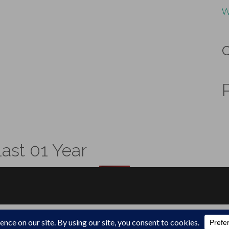
W
ast 01 Year