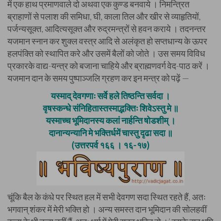
में एक हाथ प्रमाणवाले दो अथवा एक कुण्ड बनवाये । निमन्त्रित
ब्राहाणों से पलाश की समिधा, घी, काला तिल और खीर से व्याहृतियों,
पर्जन्यसूक्त, आदित्यसूक्त और रुद्रमन्त्रों से हवन कराये । तदनन्तर
यजमान स्नान कर शुक्ल वस्त्र आदि से अलंकृत हो सप्तधान्य के ऊपर
हलपंक्ति को स्थापित करे और उसमें बैलों को जोते । उस समय विविध
प्रकारके वाद्य-यन्त्र को बजाना चाहिये और ब्राह्मणवर्ग वेद-पाठ करें ।
यजमान दान के समय पुष्पाञ्जलि ग्रहण कर इन मन्त्र को पढ़ें —
यस्माद् देवगणाः सर्वे हले तिष्ठन्ति सर्वदा ।
वृषस्कन्धे संनिहितास्तस्माद्भक्तिः शिवेऽस्तु मे ॥
यस्माच्च भूमिदानस्य कलां नार्हन्ति षोडशीम् ।
दानान्यन्यानि मे भक्तिर्धमें चास्तु दृढा सदा ॥
(उत्तरपर्व १६६ । १६-१७)
चूंकि बैल के कंधे पर स्थित हल में सभी देवगण सदा स्थित रहते हैं, अतः
भगवान् शंकर में मेरी भक्ति हो । अन्य समस्त दान भूमिदान की सोलहवीं