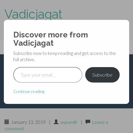
Vadicjagat
know more about…..
Discover more from
Primary
Vadicjagat
Skip
Vadicjagat
to
Menu
Subscribe now to keep reading and get access to the
content
full archive.
Type your email…
भविष्यपुराण – उत्तरपर्व –
Subscribe
अध्याय १६६
Continue reading
January 13, 2019
|
aspundir
|
Leave a
comment