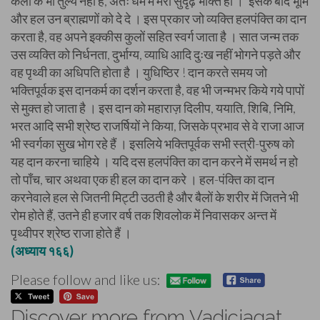
कला के भी तुल्य नहीं हैं, अतः धर्म में मेरी सुदृढ़ भक्ति हो ।’ इसके बाद भूमि
और हल उन ब्राह्मणों को दे दे । इस प्रकार जो व्यक्ति हलपंक्ति का दान
करता है, वह अपने इक्कीस कुलों सहित स्वर्ग जाता है । सात जन्म तक
उस व्यक्ति को निर्धनता, दुर्भाग्य, व्याधि आदि दुःख नहीं भोगने पड़ते और
वह पृथ्वी का अधिपति होता है । युधिष्ठिर ! दान करते समय जो
भक्तिपूर्वक इस दानकर्म का दर्शन करता है, वह भी जन्मभर किये गये पापों
से मुक्त हो जाता है । इस दान को महाराज़ दिलीप, ययाति, शिबि, निमि,
भरत आदि सभी श्रेष्ठ राजर्षियों ने किया, जिसके प्रभाव से वे राजा आज
भी स्वर्गका सुख भोग रहे हैं । इसलिये भक्तिपूर्वक सभी स्त्री-पुरुष को
यह दान करना चाहिये । यदि दस हलपंक्ति का दान करने में समर्थ न हो
तो पाँच, चार अथवा एक ही हल का दान करे । हल-पंक्ति का दान
करनेवाले हल से जितनी मिट्टी उठती है और बैलों के शरीर में जितने भी
रोम होते हैं, उतने ही हजार वर्ष तक शिवलोक में निवासकर अन्त में
पृथ्वीपर श्रेष्ठ राजा होते हैं ।
(अध्याय १६६)
Please follow and like us:
Discover more from Vadicjagat