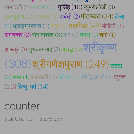
नामावली (6)
नारायण (7)
नृसिंह (10)
न्युमरोलॉजी (3)
पीताम्बरा (34)
पद्मपुराण (1)
परशुराम (2)
पार्वती (2)
बीसा
महाविद्या (49)
(1)
भुजङ्गप्रयात (1)
मंत्र (2)
मोहिनी (1)
रामचन्द्र (2)
रोग नाशक (8)
वार (2)
व्यास (1)
शमी (1)
श्रीकृष्ण
शास्त्र (3)
शुभकामनाएं (3)
श्राद्ध (6)
(308)
श्रीगणेशपुराण (249)
सट्टा
सूक्त
(2)
सभा (1)
सरस्वती (7)
सर्वजन (4)
सिद्धिदात्री (1)
(50)
हिन्दू-धर्म (14)
counter
Stat Counter :-
5,278,297