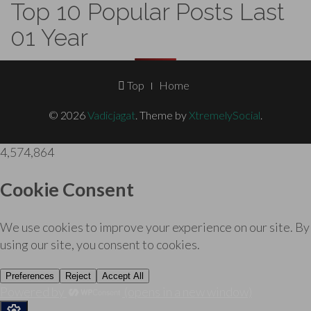
Top 10 Popular Posts Last
01 Year
Footer
Top
Home
Menu
© 2026
Vadicjagat
.
Theme by
XtremelySocial
.
4,574,864