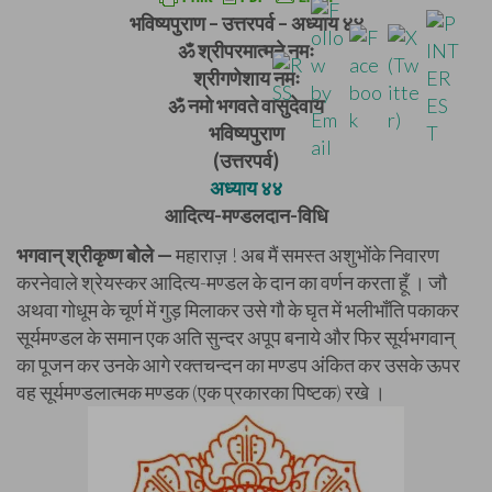
भविष्यपुराण – उत्तरपर्व – अध्याय ४४
ॐ श्रीपरमात्मने नमः
श्रीगणेशाय नमः
ॐ नमो भगवते वासुदेवाय
भविष्यपुराण
(उत्तरपर्व)
अध्याय ४४
आदित्य-मण्डलदान-विधि
भगवान् श्रीकृष्ण बोले —
महाराज़ ! अब मैं समस्त अशुभोंके निवारण
करनेवाले श्रेयस्कर आदित्य-मण्डल के दान का वर्णन करता हूँ । जौ
अथवा गोधूम के चूर्ण में गुड़ मिलाकर उसे गौ के घृत में भलीभाँति पकाकर
सूर्यमण्डल के समान एक अति सुन्दर अपूप बनाये और फिर सूर्यभगवान्
का पूजन कर उनके आगे रक्तचन्दन का मण्डप अंकित कर उसके ऊपर
वह सूर्यमण्डलात्मक मण्डक (एक प्रकारका पिष्टक) रखे ।