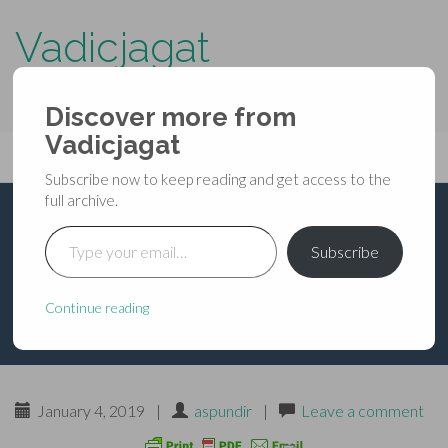
Vadicjagat
know more about…..
Discover more from
Primary
Vadicjagat
Skip
Vadicjagat
to
Menu
Subscribe now to keep reading and get access to the
content
full archive.
Type your email…
भविष्यपुराण – उत्तरपर्व –
Subscribe
अध्याय ४४
Continue reading
January 4, 2019
|
aspundir
|
Leave a comment