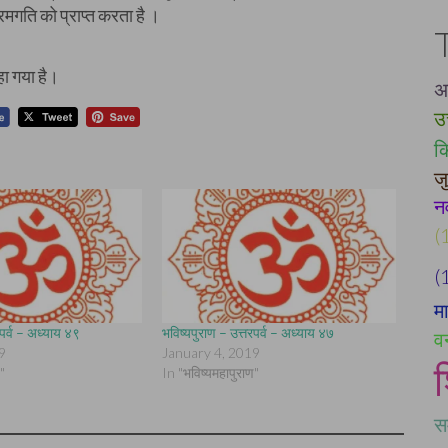
रमगति को प्राप्त करता है ।
कहा गया है।
अर
उ
क
ज
नव
(
(
मा
रपर्व – अध्याय ४९
भविष्यपुराण – उत्तरपर्व – अध्याय ४७
वन
9
January 4, 2019
"
In "भविष्यमहापुराण"
सम