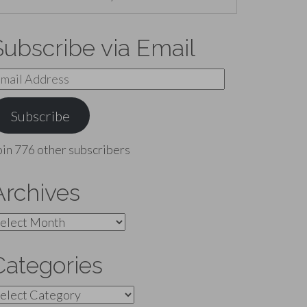
Subscribe via Email
mail
ddress
Subscribe
oin 776 other subscribers
Archives
rchives
Categories
ategories