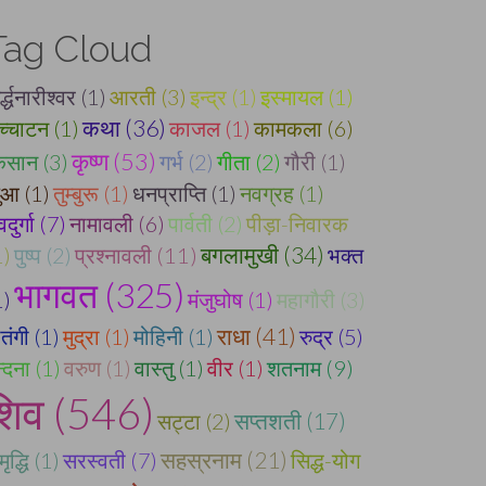
Tag Cloud
्द्धनारीश्वर (1)
आरती (3)
इन्द्र (1)
इस्मायल (1)
कथा (36)
च्चाटन (1)
काजल (1)
कामकला (6)
कृष्ण (53)
िसान (3)
गर्भ (2)
गीता (2)
गौरी (1)
ुआ (1)
तुम्बुरू (1)
धनप्राप्ति (1)
नवग्रह (1)
दुर्गा (7)
नामावली (6)
पार्वती (2)
पीड़ा-निवारक
बगलामुखी (34)
1)
पुष्प (2)
प्रश्नावली (11)
भक्त
भागवत (325)
1)
मंजुघोष (1)
महागौरी (3)
राधा (41)
तंगी (1)
मुद्रा (1)
मोहिनी (1)
रुद्र (5)
्दना (1)
वरुण (1)
वास्तु (1)
वीर (1)
शतनाम (9)
शिव (546)
सट्टा (2)
सप्तशती (17)
ृद्धि (1)
सरस्वती (7)
सहस्रनाम (21)
सिद्ध-योग