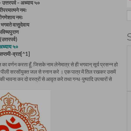
– उत्तरपर्व – अध्याय ५०
ीपरमात्मने नमः
S
रीगणेशाय नमः
fo
भगवते वासुदेवाय
भविष्यपुराण
(उत्तरपर्व)
अध्याय ५०
प्तमी-व्रत[^1]
ा वर्णन करता हूँ, जिसके नाम लेनेमात्र से ही भगवान् सूर्य प्रसन्न हो
काल पीली सरसोंयुक्त जल से स्नान करे । एक पात्र में तिल रखकर उसमें
 भावना कर दो वस्त्रों से आवृत करे तथा गन्ध-पुष्पादि उपचारों से