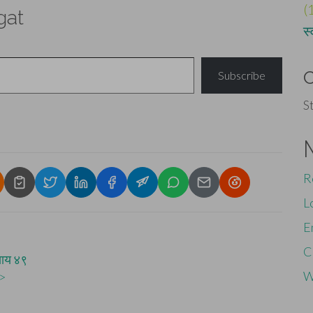
(
gat
स्
Subscribe
S
R
L
E
C
याय ४९
W
>>