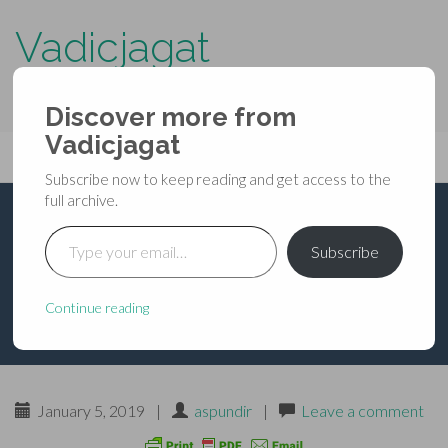
Vadicjagat
know more about…..
Discover more from
Primary
Vadicjagat
Skip
Vadicjagat
to
Menu
Subscribe now to keep reading and get access to the
content
full archive.
Type your email…
भविष्यपुराण – उत्तरपर्व –
Subscribe
अध्याय ५९
Continue reading
January 5, 2019
|
aspundir
|
Leave a comment