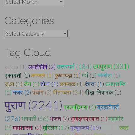
Archives
Categories
Categories
Tag Cloud
उपपुराण (331)
उत्तरपर्व (184)
sukta (1)
अथर्वशीर्ष (2)
एकादशी (1)
काजल (1)
कुष्माण्डा (1)
गर्भ (2)
जंजीरा (1)
जुआ (1)
जैन (1)
टोना (1)
त्र्यम्बक (1)
देवता (1)
धनप्राप्ति
(1)
नजर (2)
पंचांग (3)
पीताम्बरा (34)
पीड़ा-निवारक (1)
पुराण (2241)
ब्रह्मवैवर्त
प्रत्यङ्गिरा (1)
(276)
भगवती (66)
भजन (7)
भुजङ्गप्रयात (1)
महावीर
(1)
महाशास्ता (2)
मुस्लिम (17)
मृत्युञ्जय (19)
रक्षा (1)
रुद्र