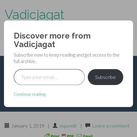
Vadicjagat
know more about…..
Discover more from
Primary
Vadicjagat
Skip
Vadicjagat
to
Menu
Subscribe now to keep reading and get access to the
content
full archive.
Type your email…
भविष्यपुराण – उत्तरपर्व –
Subscribe
अध्याय ७
Continue reading
January 1, 2019
|
aspundir
|
Leave a comment