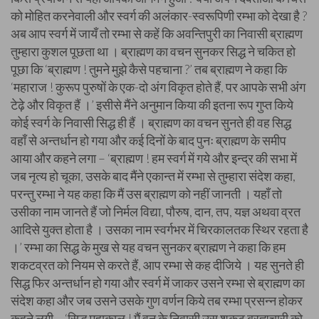
को मोहित करनेवाली और स्वर्ग की अलंकार-स्वरूपिणी रम्भा को देखा है ?
अब आप स्वर्ग में जायँ तो रम्भा से कहें कि अवन्तिपुरी का निवासी ब्राह्मण
तुम्हारा कुशल पूछता था । ब्राह्मण का वचन सुनकर सिद्ध ने चकित हो
पूछा कि ‘ब्राह्मण ! तुमने मुझे कैसे पहचाना ?’ तब ब्राह्मण ने कहा कि
‘महाराज ! कुरूप पुरुषों के एक-दो अंग विकृत होते हैं, पर आपके सभी अंग
टेढ़े और विकृत हैं ।’ इसीसे मैंने अनुमान किया की इतना रूप गुप्त किये
कोई स्वर्ग के निवासी सिद्ध ही हैं । ब्राह्मण का वचन सुनते ही वह सिद्ध
वहाँ से अन्तर्धान हो गया और कई दिनों के बाद पुनः ब्राह्मण के समीप
आया और कहने लगा – ‘ब्राह्मण ! हम स्वर्ग में गये और इन्द्र की सभा में
जब नृत्य हो चूका, उसके बाद मैंने एकान्त में रम्भा से तुम्हारा संदेश कहा,
परन्तु रम्भा ने यह कहा कि मैं उस ब्राह्मण को नहीं जानती । यहाँ तो
उसीका नाम जानते हैं जो निर्मल विद्या, पौरुष, दान, तप, यज्ञ अथवा व्रत
आदिसे युक्त होता है । उसका नाम स्वर्गभर में चिरकालतक स्थिर रहता है
।’ रम्भा का सिद्ध के मुख से यह वचन सुनकर ब्राह्मण ने कहा कि हम
शकटव्रत को नियम से करते हैं, आप रम्भा से कह दीजिये । यह सुनते ही
सिद्ध फिर अन्तर्धान हो गया और स्वर्ग में जाकर उसने रम्भा से ब्राह्मण का
संदेश कहा और जब उसने उसके गुण वर्णन किये तब रम्भा प्रसन्न होकर
कहने लगी – ‘सिद्ध महाकाल ! मैं वन के निवासी उस शकट ब्रह्मचारी को