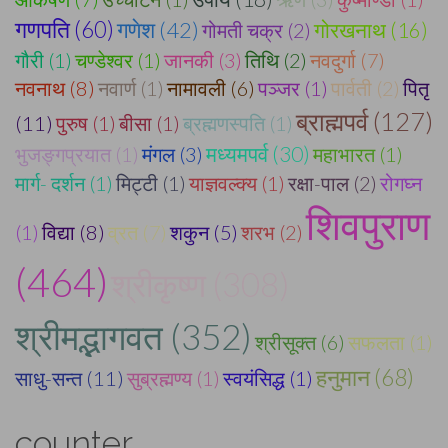
गणपति (60)
गणेश (42)
गोमती चक्र (2)
गोरखनाथ (16)
गौरी (1)
चण्डेश्वर (1)
जानकी (3)
तिथि (2)
नवदुर्गा (7)
नवनाथ (8)
नवार्ण (1)
नामावली (6)
पञ्जर (1)
पार्वती (2)
पितृ
ब्राह्मपर्व (127)
(11)
पुरुष (1)
बीसा (1)
ब्रह्मणस्पति (1)
मध्यमपर्व (30)
भुजङ्गप्रयात (1)
मंगल (3)
महाभारत (1)
मार्ग- दर्शन (1)
मिट्टी (1)
याज्ञवल्क्य (1)
रक्षा-पाल (2)
रोगघ्न
शिवपुराण
(1)
विद्या (8)
व्रत (7)
शकुन (5)
शरभ (2)
(464)
श्रीकृष्ण (308)
श्रीमद्भागवत (352)
श्रीसूक्त (6)
सफलता (1)
हनुमान (68)
साधु-सन्त (11)
सुब्रह्मण्य (1)
स्वयंसिद्ध (1)
counter