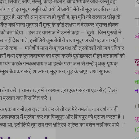
छू, दंश, सियार, साँप, उल्लू, कीड़े-मकोड़े आदि भयंकर जीव-जन्तु वहाँ
C
ग यहाँ इन मुद्गलमुनि को क्यों ले आये ? मैंने तो मुद्गल क्षत्रिय को
पुत्र है, उसकी आयु समाप्त हो चुकी है, इन मुनि को तत्काल छोड़ दो
ु वहाँ राजा मुद्गल में मृत्यु के कोई लक्षण न देखकर भ्रान्त होकर
ज को बता दिया । इस पर यमराज ने उनसे कहा — ‘दूतो ! जिन पुरुषों ने
अ
र नहीं देख पाते, इसीलिये तुमलोगों ने राजा मुद्गल को पहचाना नहीं ।’
े उनसे कहा — ‘मार्गशीर्ष मास के शुक्ल पक्ष की त्रयोदशी को जब रविवार
(
मणों तथा एक पुराणवाचक का वरण करके पूर्वाह्णकाल में इन ब्राह्मणों को
क
भ्यंग करके गन्धकाषाय तथा हल्के गरम जल से उन्हें पृथक्-पृथक्
ख बैठाकर उन्हें शाल्यन्न, मुद्गान्न, गुड़ के अपूप तथा सुपक्व
ज
त
न
्चना करे । ताम्रपत्र में प्रस्थमात्र (एक पसर या एक सेर) तिल-
ग प्रदान कर विसर्जित करे ।
(
क एक बार भी इस व्रत को कर ले तो वह मेरे यमलोक का दर्शन नहीं
ा अर्कमण्डल में प्रवेश कर वह विष्णुपुर और शिवपुर को प्राप्त करता है ।
भ
ा था, इसीलिये तुम सब उस क्षत्रिय-श्रेष्ठ का दर्शन नहीं कर पाये ।”
(