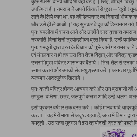
कुछ राक्षस, दानव आदि भी वहाँ बैठे हैं । सिंह, व्याघ्र, बिच्
उपस्थित हैं । यमराज ने अपने किंकरों से पूछा — ‘दूतो ! तुमलो
लाने के लिये कहा था, वह कौंडिन्यनगर का निवासी भीष्मक का 
और उसे ही ले आओ ।’ यह सुनकर वे दूत कौंडिन्यनगर गये, किंत
पुनः यमलोक में वापस आये और उन्होंने सारा वृत्तान्त यमरा
नरकार्ति-विनाशिनी त्रयोदशीका व्रत किया है, उन्हें यमकिंक
पुनः यमदूतों द्वारा व्रत के विधान को पूछे जाने पर यमराज न
एवं मंगलवार न हो तब उस दिन तेरह विद्वान् और पवित्र ब्राह्
उत्तराभिमुख पवित्र आसन पर बैठाये । तिल-तैल से उनका अ
स्नान कराये और उनकी सेवा-शुश्रूषा करे । अनन्तर पूर्वाभिमु
व्यञ्जन आदरपूर्वक खिलाये ।
पुनः व्रती पवित्र होकर आचमन करे और उन ब्राह्मणों की अर
तण्डुल, दक्षिणा, छत्र, जलपुर्ण कलश आदि उन्हें अलग-अल
इसी प्रकार वर्षभर तक व्रत करे । कोई मानव यदि आदरपूर्व
करता । वह मेरी माया से अदृष्ट रहता है, अन्त में विमान द्वार
यमदूतो ! उस राजा मुद्गल ने इस त्रयोदशी-व्रत को पहले किय