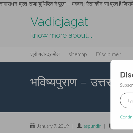
समाराधन-व्रत
राजा युधिष्ठिर ने पूछा — भगवन् ! ऐसा कौन-सा व्रत है जि
Vadicjagat
know more about…..
Primary
Skip
Vadicjagat
श्री गजेन्द्र मोक्ष
sitemap
Disclaimer
to
Menu
content
Dis
भविष्यपुराण – उत्तरपर्व
Subscr
Type your ema
Contin
January 7, 2019
|
aspundir
|
Leave a