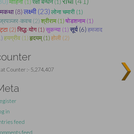
राधा (41)
30)
मोहिनी (1)
रक्षा बन्धन (1)
लक्ष्मी (23)
ामकथा (8)
लोना चमारी (1)
ज्रपञ्जर-कवच (2)
श्रीराम (1)
षोडशनाम (1)
सूर्य (6)
ट्टा (2)
सिद्ध-योग (1)
सुकन्या (1)
हमजाद
1)
हयग्रीव (1)
हृदयम् (1)
होली (2)
counter
tat Counter :-
5,274,407
Meta
egister
og in
ntries feed
omments feed