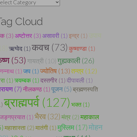
ategories
Tag Cloud
उपाय
ंक (3)
अष्टोत्तर (3)
असावरी (1)
इन्द्र (1)
कवच (73)
18)
ऋग्वेद (1)
कुष्माण्डा (1)
ृष्ण (53)
गुह्यकाली (26)
गायत्री (10)
ज्योतिष (13)
तन्त्र (12)
गन्नाथ (1)
जप (1)
ारा (1)
त्र्यम्बक (1)
दस्तगीर (1)
दीपावली (1)
ारायण (7)
नीलकण्ठ (1)
पूजन (5)
ब्रह्मणस्पति
ब्राह्मपर्व (127)
1)
भक्त (1)
भैरव (32)
ुजङ्गप्रयात (1)
मंत्र (2)
महाकाल
मोहन
मुस्लिम (17)
5)
महाशास्ता (2)
मातंगी (1)