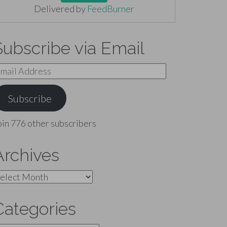
Delivered by
FeedBurner
Subscribe via Email
mail
ddress
Subscribe
oin 776 other subscribers
Archives
rchives
Categories