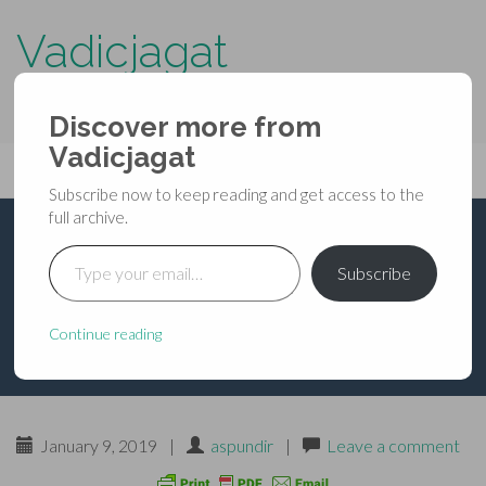
Vadicjagat
know more about…..
Discover more from
Primary
Vadicjagat
Skip
Vadicjagat
to
Menu
Subscribe now to keep reading and get access to the
content
full archive.
Type your email…
भविष्यपुराण – उत्तरपर्व –
Subscribe
अध्याय १०१
Continue reading
January 9, 2019
|
aspundir
|
Leave a comment