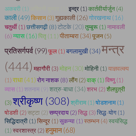
अकबरी (1)
अश्विनी कुमार (1)
इन्द्र (1)
कार्तवीर्यार्जुन (4)
काली (49)
गुह्यकाली (26)
किसान (3)
गोरखनाथ (16)
टोटके (20)
चतुर्थी (1)
छत्तीसगढ़ी (8)
तुम्बुरू (1)
नामावली
पीताम्बरा (34)
(6)
न्यास (16)
पितृ (11)
पूजन (5)
मन्त्र
प्रतिसर्गपर्व (99)
बगलामुखी (34)
फूल (1)
(444)
मोहन (30)
महागौरी (3)
मोहिनी (1)
याज्ञवल्क्य
राधा (41)
(1)
रोग नाशक (8)
लौंग (2)
वाक् (1)
विष्णु (1)
शत्रु-बाधा (34)
व्यास (1)
शतनाम (9)
शरभ (2)
शैलपुत्री
श्रीकृष्ण (308)
(3)
श्रीराम (1)
षोडशनाम (1)
षोडशी (2)
सट्टा (2)
सम्प्रदाय (2)
सिद्ध (3)
सिद्ध-योग (1)
सिद्धिदात्री (1)
सिन्दूर (1)
सुकन्या (1)
स्तम्भन (4)
स्वयंसिद्ध
हनुमान (68)
(1)
स्वरशास्त्र (2)