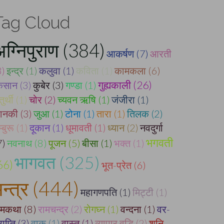
Tag Cloud
ग्निपुराण (384)
आकर्षण (7)
आरती
3)
इन्द्र (1)
कलुवा (1)
कविता (1)
कामकला (6)
गुह्यकाली (26)
िसान (3)
कुबेर (3)
गण्डा (1)
ुर्थी (1)
चोर (2)
च्यवन ऋषि (1)
जंजीरा (1)
ानकी (3)
जुआ (1)
टोना (1)
तारा (1)
तिलक (2)
म्बुरू (1)
दूकान (1)
धूमावती (1)
ध्यान (2)
नवदुर्गा
भगवती
7)
नवनाथ (8)
पूजन (5)
बीसा (1)
भक्त (1)
भागवत (325)
66)
भूत-प्रेत (6)
मन्त्र (444)
महागणपति (1)
मिट्टी (1)
ामकथा (8)
रामचन्द्र (2)
रोगघ्न (1)
वन्दना (1)
वर-
राप्ति (3)
वाक् (1)
वास्तु (1)
व्यापार वृद्धि (2)
शनि