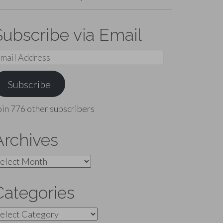
Subscribe via Email
mail
ddress
Subscribe
oin 776 other subscribers
Archives
rchives
Categories
ategories