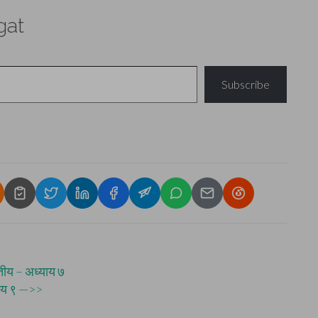
gat
Subscribe
ितीय – अध्याय ७
्याय ९ —>>