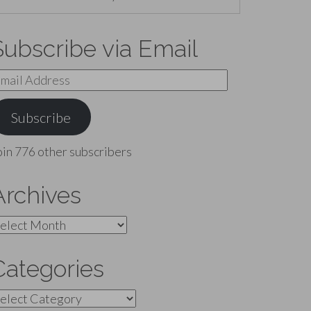
Subscribe via Email
mail
ddress
Subscribe
oin 776 other subscribers
Archives
rchives
Categories
ategories