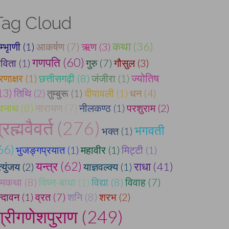
Tag Cloud
कथा (36)
्भृाणी (1)
आकर्षण (7)
ऋण (3)
गणपति (60)
विता (1)
गुरु (7)
गौसुल (3)
रणाक्षर (1)
छत्तीसगढ़ी (8)
जंजीरा (1)
ज्योतिष
13)
तिथि (2)
तुम्बुरू (1)
दीपावली (1)
धन (4)
वनाथ (8)
नारायण (7)
नीलकण्ठ (1)
परशुराम (2)
्रह्मवैवर्त (276)
भगवती
भक्त (1)
66)
भुजङ्गप्रयात (1)
महावीर (1)
मिट्टी (1)
यन्त्र (62)
राधा (41)
त्युंजय (2)
याज्ञवल्क्य (1)
ामकथा (8)
विघ्न-बाधा (1)
विद्या (8)
विवाह (7)
न्दावन (1)
व्रत (7)
शनि (8)
शरभ (2)
्रीगणेशपुराण (249)