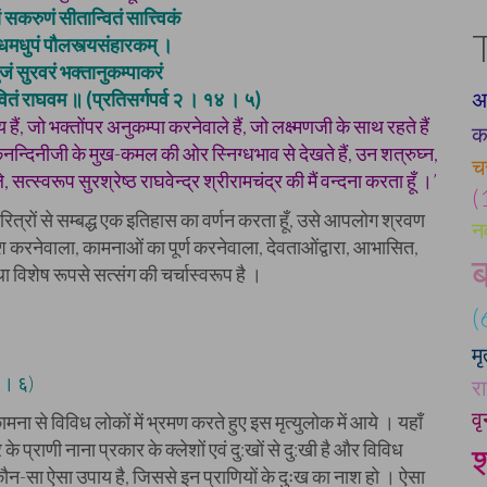
ं सकरुणं सीतान्वितं सात्त्विकं
्धमधुपं पौलस्त्यसंहारकम् ।
्बुजं सुरवरं भक्तानुकम्पाकरं
अम
वितं राघवम ॥ (प्रतिसर्गपर्व २ । १४ । ५)
, जो भक्तोंपर अनुकम्पा करनेवाले हैं, जो लक्ष्मणजी के साथ रहते हैं
क
नन्दिनीजी के मुख-कमल की ओर स्निग्धभाव से देखते हैं, उन शत्रुघ्न,
च
्स्वरूप सुरश्रेष्ठ राघवेन्द्र श्रीरामचंद्र की मैं वन्दना करता हूँ ।’
(
चरित्रों से सम्बद्ध एक इतिहास का वर्णन करता हूँ, उसे आपलोग श्रवण
न
ाश करनेवाला, कामनाओं का पूर्ण करनेवाला, देवताओंद्वारा, आभासित,
ब
था विशेष रूपसे सत्संग की चर्चास्वरूप है ।
(
मृ
४ । ६)
र
वृ
ा से विविध लोकों में भ्रमण करते हुए इस मृत्युलोक में आये । यहाँ
के प्राणी नाना प्रकार के क्लेशों एवं दु:खों से दु:खी है और विविध
श
ि कौन-सा ऐसा उपाय है, जिससे इन प्राणियों के दुःख का नाश हो । ऐसा