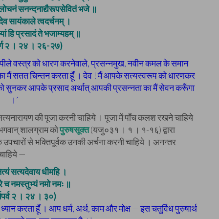
लोचनं सनन्दनाद्यैरूपसेवितं भजे ॥
देव सायंकाले त्वदर्चनम् ।
ीयां हि प्रसादं ते भजाम्यहम् ॥
वर्ग २ । २४ । २६-२७)
ष्ठ पीले वस्त्र को धारण करनेवाले, प्रसन्नमुख, नवीन कमल के समान
 मैं सतत चिन्तन करता हूँ । देव ! मैं आपके सत्यस्वरूप को धारणकर
 सुनकर आपके प्रसाद अर्थात् आपकी प्रसन्नता का मैं सेवन करूँगा
।’
सत्यनारायण की पूजा करनी चाहिये । पूजा में पाँच कलश रखने चाहिये
 भगवान् शालग्राम को
पुरुषसूक्त
(यजु०३१ । १ । १-१६) द्वारा
उपचारों से भक्तिपूर्वक उनकी अर्चना करनी चाहिये । अनन्तर
 चाहिये —
त्यं सत्यदेवाय धीमहि ।
रे च नमस्तुभ्यं नमो नमः ॥
्गपर्व २ । २४ । ३०)
ध्यान करता हूँ । आप धर्म, अर्थ, काम और मोक्ष — इस चतुर्विध पुरुषार्थ