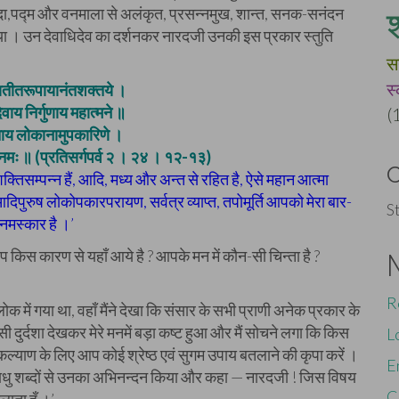
र, गदा,पद्म और वनमाला से अलंकृत, प्रसन्नमुख, शान्त, सनक-सनंदन
िया । उन देवाधिदेव का दर्शनकर नारदजी उनकी इस प्रकार स्तुति
स
स
ातीतरूपायानंतशक्तये ।
ेवाय निर्गुणाय महात्मने ॥
(
ूताय लोकानामुपकारिणे ।
नमः ॥ (प्रतिसर्गपर्व २ । २४ । १२-१३)
तिसम्पन्न हैं, आदि, मध्य और अन्त से रहित है, ऐसे महान आत्मा
आदिपुरुष लोकोपकारपरायण, सर्वत्र व्याप्त, तपोमूर्ति आपको मेरा बार-
S
 नमस्कार है ।’
! आप किस कारण से यहाँ आये है ? आपके मन में कौन-सी चिन्ता है ?
R
ुलोक में गया था, वहाँ मैंने देखा कि संसार के सभी प्राणी अनेक प्रकार के
 वैसी दुर्दशा देखकर मेरे मनमें बड़ा कष्ट हुआ और मैं सोचने लगा कि किस
L
 कल्याण के लिए आप कोई श्रेष्ठ एवं सुगम उपाय बतलाने की कृपा करें ।
E
ाधु शब्दों से उनका अभिनन्दन किया और कहा — नारदजी ! जिस विषय
C