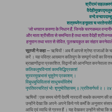
श्रीरामं सहलक्ष्मण
वैदेहीमुखपद्मलुब
वन्दे वन्द्यपदाम
शत्रुघ्नेन हनूमता च भरतेनासे
‘जो भगवान करुणा के निधान हैं, जिनके चरणकमल वन्दनीय हैं
और माता श्रीसीता से समन्वित है तथा माता वैदेही श्रीजनक
हनुमान तथा भरत से सेवित, पुलस्त्यकुल का संहार करनेवाले, सत
सूतजी ने कहा —
ऋषियों ! अब मैं आपसे श्रेष्ठ राजाओं के 
करें । यह पवित्र आख्यान कलियुग के सम्पूर्ण पापों का विन
ब्राह्मणोंद्वारा प्रकाशित, विद्वानों को आनन्दित करनेवाला त
कलिकलुषविनाशं कामसिद्धिप्रकाशं
सुरवरमुखभासं भूसुरेण प्रकाशम् ।
विबुधबुधिविलासं साधुचर्याविशेषं
नृपतिवरचरित्रं भोः शृणुष्वेतिहासम् ॥ (प्रतिसर्गपर्व २ । २
ऋषियों ! एक समय योगी देवर्षि नारदजी सबके कल्याण की कामन
उन्होंने देखा कि अपने-अपने किये गये कर्मों के अनुसार संसार 
आधि एवं व्याधि से ग्रस्त हैं । यह देखकर उन्होंने सोचा क