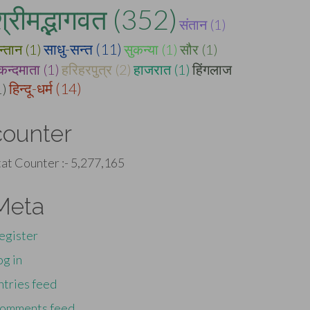
श्रीमद्भागवत (352)
संतान (1)
न्तान (1)
साधु-सन्त (11)
सुकन्या (1)
सौर (1)
्कन्दमाता (1)
हरिहरपुत्र (2)
हाजरात (1)
हिंगलाज
1)
हिन्दू-धर्म (14)
counter
tat Counter :-
5,277,165
Meta
egister
og in
ntries feed
omments feed