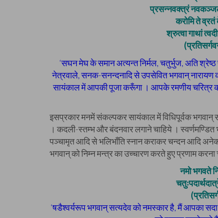
प्रसन्नवक्त्रं नवकञ्ज
करोमि ते व्रतं 
श्रुत्वा गाथां त्वद
(प्रतिसर्ग
‘सघन मेघ के समान अत्यन्त निर्मल, चतुर्भुज, अति श्रे
नेत्रवाले, सनक-सनन्दनादि से उपसेवित भगवान् नारायण का
सायंकाल में आपकी पूजा करूँगा । आपके रमणीय चरित्र को
इसप्रकार मनमें संकल्पकर सायंकाल में विधिपूर्वक भगवान् 
। कदली-स्तम्भ और बंदनवार लगाने चाहिये । स्वर्णमण्डित
पञ्चामृत आदि से भलिभाँति स्नान कराकर चन्दन आदि अनेक 
भगवान् को निम्न मन्त्र का उच्चारण करते हुए प्रणाम करना
नमो भगवते नि
चतुःपदार्थदात्
(प्रतिसर
‘षडैश्वर्यरूप भगवान् सत्यदेव को नमस्कार है, मैं आपका सदा 