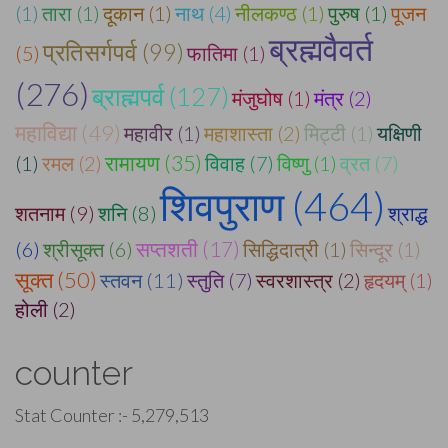
(1)
तारा (1)
दूकान (1)
नाथ (4)
नीलकण्ठ (1)
पुरुष (1)
पूजन
ब्रह्मवैवर्त
प्रतिसर्गपर्व (99)
(5)
फातिमा (1)
(276)
ब्राह्मपर्व (127)
मंजुघोष (1)
मंत्र (2)
महाविद्या (49)
महावीर (1)
महाशास्ता (2)
मिट्टी (1)
यक्षिणी
रामायण (35)
(1)
रमल (2)
विवाह (7)
विष्णु (1)
व्रत (7)
शिवपुराण (464)
शतनाम (9)
शनि (8)
श्राद्ध
(6)
श्रीसूक्त (6)
सप्तशती (17)
सिद्धिदात्री (1)
सिन्दूर (1)
सूक्त (50)
स्तवन (11)
स्तुति (7)
स्वरशास्त्र (2)
हृदयम् (1)
होली (2)
counter
Stat Counter :-
5,279,513