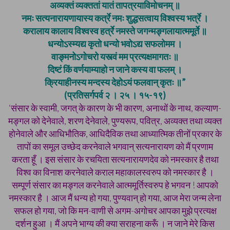
अव्यक्तं व्यक्ततां यातं तापत्रयाविमोचनम् ॥
नमः सत्यनारायणायास्य कर्त्रे नमः शुद्धसत्वाय विश्वस्य भर्त्रे ।
करालाय कालाय विश्वस्व हर्त्रे नमस्ते जगन्मङ्गलायात्ममूर्ते ॥
धन्योऽस्म्यद्य कृतो धन्यो भवोऽद्य सफलोमम ।
वाङ्मनोऽगोचरो यस्त्वं मम प्रत्यक्षमागतः ॥
दिष्टं किं वर्णयाम्याहो न जाने कस्य वा फलम् ।
क्रियाहीनस्य मन्दस्य देहोऽयं फलवान् कृतः ॥”
(प्रतिसर्गपर्व २ । २५ । १५-१९)
‘संसार के स्वामी, जगत् के कारण के भी कारण, अनाथों के नाथ, कल्याण-
मङ्गल को देनेवाले, शरण देनेवाले, पुण्यरूप, पवित्र, अव्यक्त तथा व्यक्त
होनेवाले और आधिभौतिक, आधिदैविक तथा आध्यात्मिक तीनों प्रकार के
तापों का समूल उच्छेद करनेवाले भगवान् सत्यनारायण को मैं प्रणाम
करता हूँ । इस संसार के रचयिता सत्यनारायणदेव को नमस्कार है तथा
विश्व का विनाश करनेवाले कराल महाकालस्वरुप को नमस्कार है ।
सम्पूर्ण संसार का मङ्गल करनेवाले आत्ममूर्तिस्वरुप हे भगवन ! आपको
नमस्कार है । आज मैं धन्य हो गया, पुण्यवान् हो गया, आज मेरा जन्म लेना
सफल हो गया, जो कि मन-वाणी से अगम-अगोचर आपका मुझे प्रत्यक्ष
दर्शन हुआ । मैं अपने भाग्य की क्या सराहना करूँ । न जाने मेरे किस