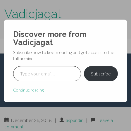
Vadicjagat
know more about…..
Discover more from
Primary
Vadicjagat
Skip
Vadicjagat
to
Menu
Subscribe now to keep reading and get access to the
content
full archive.
Type your email…
भविष्यपुराण – प्रतिसर्गपर्व
Subscribe
द्वितीय – अध्याय २५
Continue reading
December 26, 2018
|
aspundir
|
Leave a
comment