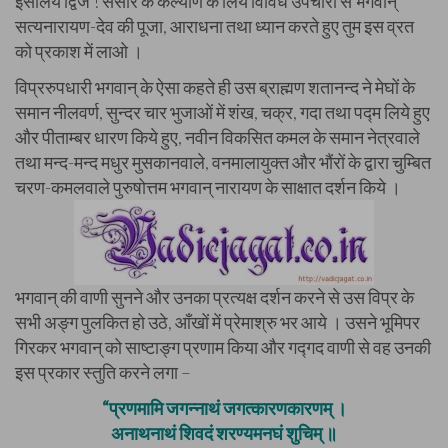
इसलिये द्विज ! संसार के कल्याण के लिये विविध उपचारों से भगवान्
सत्यनारायण-देव की पूजा, आराधना तथा ध्यान करते हुए तुम इस व्रत
को प्रकाश में लाओ ।
विप्ररुपधारी भगवान् के ऐसा कहते ही उस ब्राह्मण शतानन्द ने मेघों के
समान नीलवर्ण, सुन्दर चार भुजाओं में शंख, चक्र, गदा तथा पद्म लिये हुए
और पीताम्बर धारण किये हुए, नवीन विकसित कमल के समान नेत्रवाले
तथा मन्द-मन्द मधुर मुसकानवाले, वनमालायुक्त और भौंरों के द्वारा चुम्बित
चरण-कमलवाले पुरुषोत्तम भगवान् नारायण के साक्षात दर्शन किये ।
भगवान् की वाणी सुनने और उनका प्रत्यक्ष दर्शन करने से उस विप्र के
सभी अङ्ग पुलकित हो उठे, आँखों में प्रेमाश्रु भर आये । उसने भूमिपर
गिरकर भगवान् को साष्टाङ्ग प्रणाम किया और गद्गद वाणी से वह उनकी
इस प्रकार स्तुति करने लगा –
“प्रणमामि जगन्नाथं जगत्कारणकारणम् ।
अनाथनाथं शिवदं शरण्यमनघं शुचिम् ॥