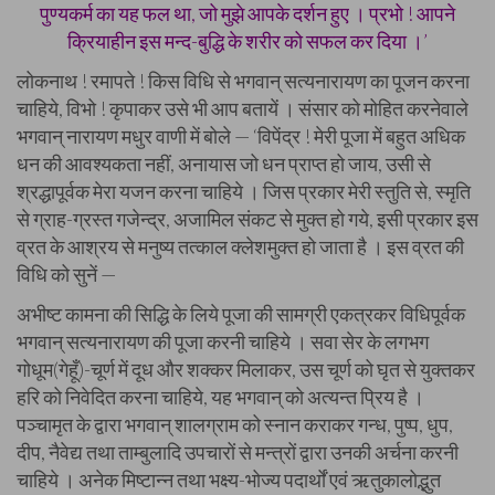
पुण्यकर्म का यह फल था, जो मुझे आपके दर्शन हुए । प्रभो ! आपने
क्रियाहीन इस मन्द-बुद्धि के शरीर को सफल कर दिया ।’
लोकनाथ ! रमापते ! किस विधि से भगवान् सत्यनारायण का पूजन करना
चाहिये, विभो ! कृपाकर उसे भी आप बतायें । संसार को मोहित करनेवाले
भगवान् नारायण मधुर वाणी में बोले — ‘विपेंद्र ! मेरी पूजा में बहुत अधिक
धन की आवश्यकता नहीं, अनायास जो धन प्राप्त हो जाय, उसी से
श्रद्धापूर्वक मेरा यजन करना चाहिये । जिस प्रकार मेरी स्तुति से, स्मृति
से ग्राह-ग्रस्त गजेन्द्र, अजामिल संकट से मुक्त हो गये, इसी प्रकार इस
व्रत के आश्रय से मनुष्य तत्काल क्लेशमुक्त हो जाता है । इस व्रत की
विधि को सुनें —
अभीष्ट कामना की सिद्धि के लिये पूजा की सामग्री एकत्रकर विधिपूर्वक
भगवान् सत्यनारायण की पूजा करनी चाहिये । सवा सेर के लगभग
गोधूम(गेहूँ)-चूर्ण में दूध और शक्कर मिलाकर, उस चूर्ण को घृत से युक्तकर
हरि को निवेदित करना चाहिये, यह भगवान् को अत्यन्त प्रिय है ।
पञ्चामृत के द्वारा भगवान् शालग्राम को स्नान कराकर गन्ध, पुष्प, धुप,
दीप, नैवेद्य तथा ताम्बुलादि उपचारों से मन्त्रों द्वारा उनकी अर्चना करनी
चाहिये । अनेक मिष्टान्न तथा भक्ष्य-भोज्य पदार्थों एवं ऋतुकालोद्भुत