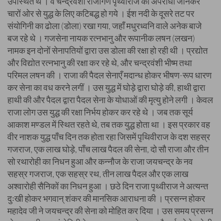
उपस्थित थे । वे चन्द्रवंशी राजागण पृथ्वीराज को अपराधी जानकर
चारों ओर से युद्ध के लिए कटिबद्ध हो गये । ईश नदी के दूसरे तट पर
संयोगिनी का ढोला (डोला) रखा गया, जहाँ मधुरध्वनि वाले अनेक बाजे
बज रहे थे । गजसेना नायक रत्नभानु और रूपानीक लषन (लखन)
नामक इन दोनों सेनापतियों द्वारा उस डोला की रक्षा हो रही थी । प्रद्योत
और विद्योत रत्नभानु की रक्षा कर रहे थे, और चन्द्रवंशी भीष्म तथा
परिमल लषन की । राजा की पैदल सेनाएँ मदान्ध होकर भीषण-रूप धारण
कर सेना का वध करने लगीं । उस युद्ध में घोड़े द्वारा घोड़े की, हाथी द्वारा
हाथी की और पैदल द्वारा पैदल सेना के योधाओं की मृत्यु होने लगी । केवल
राजा लोग उस युद्ध की रक्षा निर्भय होकर कर रहे थे । जब तक सूर्य
आकाश मण्डल में स्थित रहते थे, तब तक युद्ध होता था । इस प्रकार वह
वीर नाशक युद्ध पाँच दिन तक होता रहा जिसमें पृथिवीराज के दश सहस्र
गजराज, एक लाख घोड़े, पाँच लाख पैदल की सेना, दो सौ राजा और तीन
सो रथारोही का निधन हुआ और कन्नौज के राजा जयचन्द्र के नव
सहस्र गजराज, एक सहस्र रथ, तीन लाख पैदल और एक लाख
अश्वारोही सैनिकों का निधन हुआ । छठे दिन राजा पृथ्वीराज ने अत्यन्त
दुःखी होकर भगवान् शंकर की मानसिक आराधना की । प्रसन्न होकर
महादेव जी ने जयचन्द्र की सेना को मोहित कर दिया । उस समय प्रसन्न