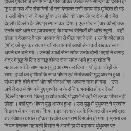
होकर पृथ्वीराज संयोगिनी के पास जाकर उसके रूप-सौन्दर्य को देखते ही
मुग्ध हो गया और संयोगिनी भी उसे देखकर उसी समय मोह मूर्च्छित हो गई
। उसी बीच राजा ने बलपूर्वक उस डोले को साथ लेकर सेनाओं समेत
देहली (दिल्ली) के लिए प्रस्थान कर दिया । एक योजन (चार कोस) तक
उनके चले आने पर (जयचन्द्र) के मदान्ध सैनिकों की आँखें खुलीं । वहाँ
डोला न देखकर वे सब अत्यन्त वेग से पीछा करने लगे । उनके कोलाहल
(शोर) को सुनकर राजा पृथ्वीराज अपनी आधी सेना वहाँ रखकर स्वयं
अपने घर चले गये । उनकी आधी सेना समेत उनके दोनों भाइयों ने बाराह
क्षेत्र में युद्ध के लिए सन्नद्ध होकर सेना समेत आये हुए प्रद्योतादि
महाबलवानों के साथ महान् युद्ध आरम्भ कर दिया । घोड़े का घोड़ों के
साथ, हाथी का हाथियों के साथ भीषण एवं रोमांचकारी युद्ध आरम्भ हुआ ।
संध्या होते-होते दोनों ओर की सेनाओं का अत्यन्त नाश हो गया । उस
अंधेरी रात में शेष बचे हुए पृथ्वीराज के सैनिक भयभीत होकर देहली
(दिल्ली) भाग गये, किन्तु प्रद्योत आदि योद्धाओं ने वहाँ भी उनका पीछा नहीं
छोड़ा । वहाँ पुनः भीषण युद्ध आरम्भ हुआ । उस युद्ध में धुंधुकार ने प्रद्योत
के हृदय में बाण-प्रहार किया । इस प्रकार उनके विषाक्त तीन बाणों द्वारा
क्षत-विक्षत (घायल) होकर प्रद्योत का प्राण विसर्जन हो गया । भ्राता का
निधन देखकर महाबली विद्योत ने अपनी हाथी बढ़ाकार धुंधुकार पर