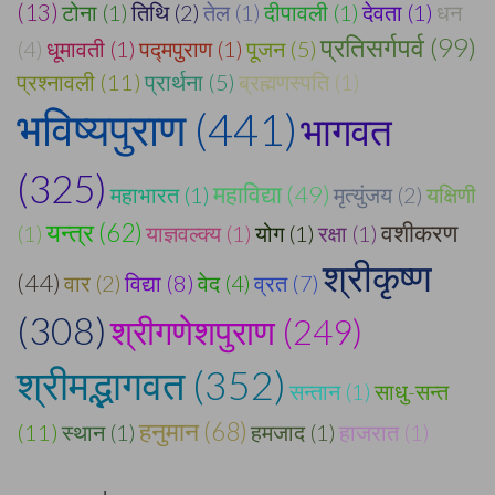
(13)
टोना (1)
तिथि (2)
तेल (1)
दीपावली (1)
देवता (1)
धन
प्रतिसर्गपर्व (99)
(4)
धूमावती (1)
पद्मपुराण (1)
पूजन (5)
प्रश्नावली (11)
प्रार्थना (5)
ब्रह्मणस्पति (1)
भविष्यपुराण (441)
भागवत
(325)
महाविद्या (49)
महाभारत (1)
मृत्युंजय (2)
यक्षिणी
यन्त्र (62)
वशीकरण
(1)
याज्ञवल्क्य (1)
योग (1)
रक्षा (1)
श्रीकृष्ण
(44)
वार (2)
विद्या (8)
वेद (4)
व्रत (7)
(308)
श्रीगणेशपुराण (249)
श्रीमद्भागवत (352)
सन्तान (1)
साधु-सन्त
हनुमान (68)
(11)
स्थान (1)
हमजाद (1)
हाजरात (1)