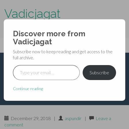
Vadicjagat
know more about…..
Discover more from
Primary
Vadicjagat
Skip
Vadicjagat
to
Menu
Subscribe now to keep reading and get access to the
content
full archive.
Type your email…
भविष्यपुराण – प्रतिसर्गपर्व
Subscribe
तृतीय – अध्याय ६
Continue reading
December 29, 2018
|
aspundir
|
Leave a
comment