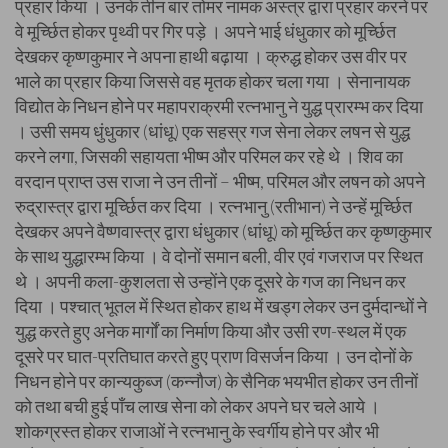
प्रहार किया । उनके तीन बार तोमर नामक अस्त्र द्वारा प्रहार करने पर
वे मूर्च्छित होकर पृथ्वी पर गिर पड़े । अपने भाई धंधुकार को मूर्च्छित
देखकर कृष्णकुमार ने अपना हाथी बढ़ाया । क्रुद्ध होकर उस वीर पर
भाले का प्रहार किया जिससे वह मृतक होकर चला गया । सेनानायक
विद्योत के निधन होने पर महापराक्रमी रत्नभानु ने युद्ध प्रारम्भ कर दिया
। उसी समय धुंधुकार (धांधू) एक सहस्र गज सेना लेकर लषन से युद्ध
करने लगा, जिसकी सहायता भीष्म और परिमल कर रहे थे । शिव का
वरदान प्राप्त उस राजा ने उन तीनों – भीष्म, परिमल और लषन को अपने
रुद्रास्त्र द्वारा मूर्च्छित कर दिया । रत्नभानु (रतीभान) ने उन्हें मूर्च्छित
देखकर अपने वैष्णवास्त्र द्वारा धंधुकार (धांधू) को मूर्च्छित कर कृष्णकुमार
के साथ युद्धारम्भ किया । वे दोनों समान बली, वीर एवं गजराज पर स्थित
थे । अपनी कला-कुशलता से उन्होंने एक दूसरे के गज का निधन कर
दिया । पश्चात् भूतल में स्थित होकर हाथ में खड्ग लेकर उन दुर्मदान्धों ने
युद्ध करते हुए अनेक मार्गों का निर्माण किया और उसी रण-स्थल में एक
दूसरे पर घात-प्रतिघात करते हुए प्राण विसर्जन किया । उन दोनों के
निधन होने पर कान्यकुब्ज (कन्नौज) के सैनिक भयभीत होकर उन तीनों
को तथा बची हुई पाँच लाख सेना को लेकर अपने घर चले आये ।
शोकग्रस्त होकर राजाओं ने रत्नभानु के स्वर्गीय होने पर और भी