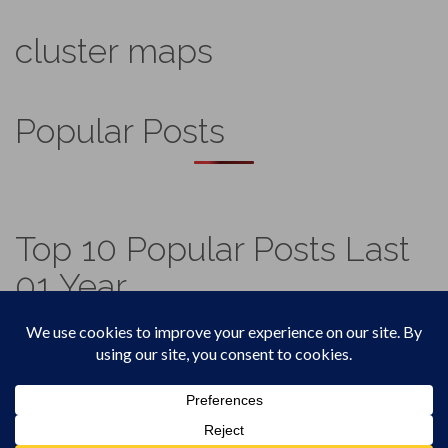
cluster maps
Popular Posts
Top 10 Popular Posts Last
01 Year
Footer
Top
Home
Menu
© 2026
Vadicjagat
.
Theme by
XtremelySocial
.