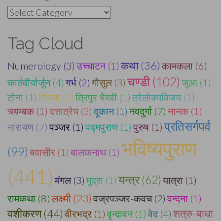
Categories
Tag Cloud
कथा (36)
Numerology (3)
उच्चाटन (1)
कामकला (6)
चण्डी (102)
कार्तवीर्यार्जुन (4)
गर्भ (2)
गौसुल (3)
जुआ (1)
टोना (1)
तिलक (2)
त्रिपुर भैरवी (1)
त्रैलोक्यविजय (1)
त्र्यम्बक (1)
दत्तात्रेय (3)
दूकान (1)
नवदुर्गा (7)
नानक (1)
प्रतिसर्गपर्व
नारायण (7)
पञ्जर (1)
पद्मपुराण (1)
पुरुष (1)
भविष्यपुराण
(99)
बवासीर (1)
बालकनाथ (1)
(441)
यन्त्र (62)
मंगल (3)
मुद्रा (1)
यात्रा (1)
लक्ष्मी (23)
रामकथा (8)
वज्रपञ्जर-कवच (2)
वन्दना (1)
वशीकरण (44)
शत्रु-बाधा
वीरभद्र (1)
वृन्दावन (1)
वेद (4)