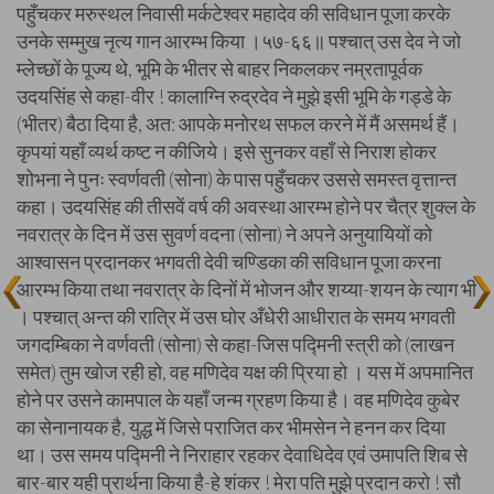
पहुँचकर मरुस्थल निवासी मर्कटेश्वर महादेव की सविधान पूजा करके
उनके सम्मुख नृत्य गान आरम्भ किया ।५७-६६॥ पश्चात् उस देव ने जो
म्लेच्छों के पूज्य थे, भूमि के भीतर से बाहर निकलकर नम्रतापूर्वक
उदयसिंह से कहा-वीर ! कालाग्नि रुद्रदेव ने मुझे इसी भूमि के गड्डे के
(भीतर) बैठा दिया है, अत: आपके मनोरथ सफल करने में मैं असमर्थ हैं।
कृपयां यहाँ व्यर्थ कष्ट न कीजिये। इसे सुनकर वहाँ से निराश होकर
शोभना ने पुनः स्वर्णवती (सोना) के पास पहुँचकर उससे समस्त वृत्तान्त
कहा। उदयसिंह की तीसवें वर्ष की अवस्था आरम्भ होने पर चैत्र शुक्ल के
नवरात्र के दिन में उस सुवर्ण वदना (सोना) ने अपने अनुयायियों को
आश्वासन प्रदानकर भगवती देवी चण्डिका की सविधान पूजा करना
आरम्भ किया तथा नवरात्र के दिनों में भोजन और शय्या-शयन के त्याग भी
। पश्चात् अन्त की रात्रि में उस घोर अँधेरी आधीरात के समय भगवती
जगदम्बिका ने वर्णवती (सोना) से कहा-जिस पद्मिनी स्त्री को (लाखन
समेत) तुम खोज रही हो, वह मणिदेव यक्ष की प्रिया हो । यस में अपमानित
होने पर उसने कामपाल के यहाँ जन्म ग्रहण किया है। वह मणिदेव कुबेर
का सेनानायक है, युद्ध में जिसे पराजित कर भीमसेन ने हनन कर दिया
था। उस समय पद्मिनी ने निराहार रहकर देवाधिदेव एवं उमापति शिब से
बार-बार यही प्रार्थना किया है-हे शंकर ! मेरा पति मुझे प्रदान करो ! सौ