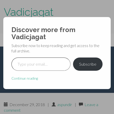
Vadicjagat
know more about…..
Discover more from
Primary
Vadicjagat
Skip
Vadicjagat
to
Menu
Subscribe now to keep reading and get access to the
content
full archive.
Type your email…
भविष्यपुराण – प्रतिसर्गपर्व
Subscribe
तृतीय – अध्याय ३०
Continue reading
December 29, 2018
|
aspundir
|
Leave a
comment