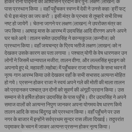
होकर रानी पद्मिनी को आश्वासन प्रदान कर पुनः लक्षण (लाखन) के
पास प्रस्थान किया । वहाँ पहुँचकर स्वप्न में देवी ने उनसे कहा-‘ह्रीं फट्
घे घे इस मंत्र का जप करो’। इसी मंत्र के प्रभाव से तुम्हारे सभी विच्च
नष्ट हो जायेगें । चेतना जागने पर लक्षण (लाखन) ने उपरोक्त मंत्र का
जप किया। आषाढ़ मास के आरम्भ में उदयसिंह आदि वीरगण अपने-अपने
घर चले आये ! तालन समेत उदयसिंह ने कान्यकुञ्ज (कन्नौज) को
प्रस्थान किया। वहाँ जयचन्द्र के प्रिय भतीजे लक्षण (लाखन) को न
देखकर उसके कारण का पता लगाया । पश्चात् योगी के वेष धारणकर उन
लोगों ने जिसमें धान्यपाल मजीरा, तालन वीणा, और लल्लसिंह मृदङ्ग को
अपनाये हुए थे, महावती (महोबा) में पहुँचकर राजा परिमल के सभा भवन में
नृत्य-गान आरम्भ किया उसे देखकर वहाँ के सभी सभासद अत्यन्त मोहित
हो गये। प्रसन्न होकर राजा ने स्वयं अपने गले की मोती की माला तालन
को प्रदानकर पश्चात् उन दोनों को सुवर्ण की अंगूठी प्रदान किया। उस
सम्मान से वे हर्षित होकर उदयसिंह के पास पहुँचे। वीर उदयसिंह ने अपने
समाज वालों को अत्यन्त निपुण जानकर अपना योगमय वेष धारण किये
तालन आदि के साथ बिंदुगढ़ को प्रस्थान किया। वहाँ पहुँचने पर उस
नगर के बाजार में इन्होंने सर्वप्रथम सुन्दर रास लीला दिखाई। तदुपरांत
पद्माकर के भवन में जाकर अत्यन्त प्रसन्न होकर नृत्य किया।