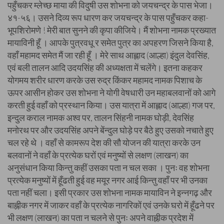
पहुँचकर म्लेच्छ माया की विदुषी उस शोभना को जयचन्द्र के पास भेजा।
४१-५६। उसने दिव्य रूप धारण कर जयचन्द्र के पास पहुँचकर कहा-
भूपशिरोमणे ! मेरी बात सुनने की कृपा कीजिये। मैं शोभना नामक प्रख्यात
मायाविनी हूँ । आपके पुत्रवधू र समेत पुत्र का अपहरण जिसने किया है,
वहाँ महामद समेत मैं जा रही हूँ । मेरे साथ आह्लाद (आल्हा) इंदुल देवसिंह,
एवं बली तालन आदि उदयसिंह की अध्यक्षता में चलेंगे। इतना कहकर
योगमय शरीर धारण करके उस रुद्र किंकर महामद नामक पिशाच के
ऊपर आसीन होकर उस शोभना ने योगी वेषधारी उन महाबलवानों को आगे
करती हुई वहाँ को प्रस्थान किया। उस यात्रा में आह्लाद (आल्हा) गज पर,
इन्दुल कराल नामक अश्व पर, तालन सिंहनी नामक घोड़ी, देवसिंह
मनोरथ पर और उदयसिंह अपने बेंन्दुल घोड़े पर बैठे हुए उसको नचाते हुए
चल रहे थे । वहाँ से कामरूप देश की सौ योजन की यात्रा करके उन
बलवानों ने वहाँ के प्रत्येक घरों एवं मनुष्यों से लक्षण (लाखन) का
अनुसंधान किया किन्तु कहीं उसका पता न चल सका । पुनः वह शोभना
प्रत्येक मनुष्यों में हूँढती हुई वह मयूर नगर आई किन्तु वहाँ पर भी उनका
पता नहीं चला। इसी प्रकार उस शोभना नामक मायाविन ने इन्नगढ़ और
बाह्नीक नगर में जाकर वहाँ के प्रत्येक नागरिकों एवं उनके घरो में हूँढने पर
भी लक्षण (लाखन) का पता न चलने से पुनः अपने वाह्नीक प्रदेश में