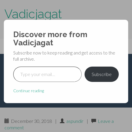
Vadicjagat
know more about…..
Discover more from
Primary
Vadicjagat
Skip
Vadicjagat
to
Menu
Subscribe now to keep reading and get access to the
content
full archive.
Type your email…
भविष्यपुराण – प्रतिसर्गपर्व
Subscribe
चतुर्थ – अध्याय १
Continue reading
December 30, 2018
|
aspundir
|
Leave a
comment