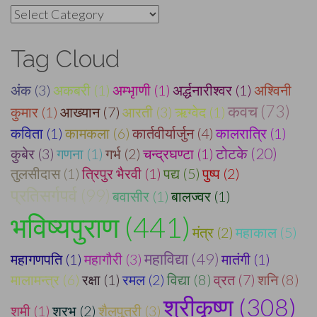
Categories
Tag Cloud
अंक (3)
अकबरी (1)
अम्भृाणी (1)
अर्द्धनारीश्वर (1)
अश्विनी
कवच (73)
कुमार (1)
आख्यान (7)
आरती (3)
ऋग्वेद (1)
कविता (1)
कामकला (6)
कार्तवीर्यार्जुन (4)
कालरात्रि (1)
टोटके (20)
कुबेर (3)
गणना (1)
गर्भ (2)
चन्द्रघण्टा (1)
तुलसीदास (1)
त्रिपुर भैरवी (1)
पद्य (5)
पुष्प (2)
प्रतिसर्गपर्व (99)
बवासीर (1)
बालज्वर (1)
भविष्यपुराण (441)
मंत्र (2)
महाकाल (5)
महाविद्या (49)
महागणपति (1)
महागौरी (3)
मातंगी (1)
मालामन्त्र (6)
रक्षा (1)
रमल (2)
विद्या (8)
व्रत (7)
शनि (8)
श्रीकृष्ण (308)
शमी (1)
शरभ (2)
शैलपुत्री (3)