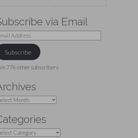
Subscribe via Email
mail
ddress
Subscribe
oin 776 other subscribers
Archives
rchives
Categories
ategories