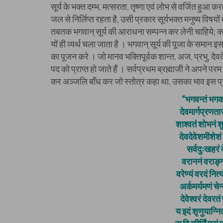
सूर्य के भक्त दम्भ, मत्सरता, तृष्णा एवं लोभ से वर्जित हुआ
जल से निर्लिप्त रहता है, उसी प्रकार सूर्यभक्त मनुष्य विषयों 
तबतक भगवान् सूर्य की आराधना सम्पन्न कर लेनी चाहिये;
यों ही व्यर्थ चला जाता है । भगवान् सूर्य की पूजा के समान इस 
का पूजन करे । जो मानव भक्तिपूर्वक शान्त, अज, प्रभु, देवदे
पद को प्राप्त हो जाते हैं । सर्वप्रथम ब्रह्माजी ने अपने परम 
कर अञ्जलि बाँध कर जो स्तोत्र कहा था, उसका भाव इस प्
“भगवन्तं भगकर
देवमार्गप्रणता
शाश्वतं शोभनं शु
देवदेवेशमीशेश
सर्वदुःखहरं 
वराननं वराङ्ग
वरेण्यं वरदं नित
अर्कमर्यमणं चेन
देवेश्वरं देवर
य इदं शृणुयान्नित