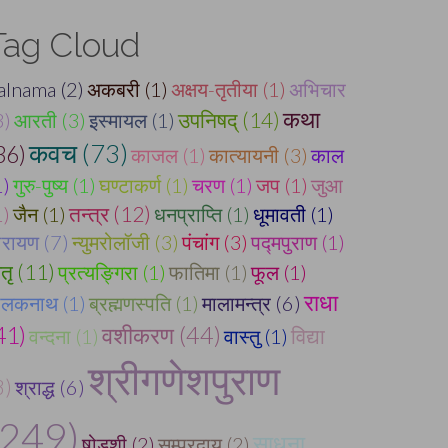
Tag Cloud
alnama (2)
अकबरी (1)
अक्षय-तृतीया (1)
अभिचार
कथा
उपनिषद् (14)
3)
आरती (3)
इस्मायल (1)
कवच (73)
36)
काजल (1)
कात्यायनी (3)
काल
1)
गुरु-पुष्य (1)
घण्टाकर्ण (1)
चरण (1)
जप (1)
जुआ
तन्त्र (12)
1)
जैन (1)
धनप्राप्ति (1)
धूमावती (1)
ारायण (7)
न्युमरोलॉजी (3)
पंचांग (3)
पद्मपुराण (1)
ितृ (11)
प्रत्यङ्गिरा (1)
फातिमा (1)
फूल (1)
राधा
ालकनाथ (1)
ब्रह्मणस्पति (1)
मालामन्त्र (6)
41)
वशीकरण (44)
वन्दना (1)
वास्तु (1)
विद्या
श्रीगणेशपुराण
8)
श्राद्ध (6)
(249)
साधना
षोडशी (2)
सम्प्रदाय (2)