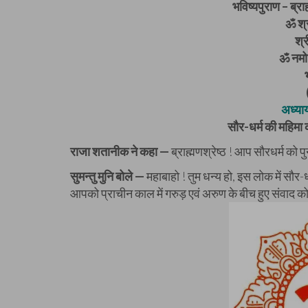
भविष्यपुराण – ब्रा
ॐ श्र
श्
ॐ नमो 
अध्या
सौर-धर्म की महिमा का
राजा शतानीक ने कहा —
ब्राह्मणश्रेष्ठ ! आप सौरधर्म को प
सुमन्तु मुनि बोले —
महाबाहो ! तुम धन्य हो, इस लोक में सौर-धर्म
आपको प्राचीन काल में गरुड़ एवं अरुण के बीच हुए संवाद को प