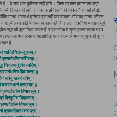
 करते हैं । वे शठ और कुत्सित नहीं होते । जिस प्रकार कमल का पत्र
(
में कभी लिप्त नहीं होते । जबतक इन्द्रियों की शक्ति क्षीण नहीं होती,
 क्योंकि मानव असमर्थ होनेपर इसे नहीं कर सकता और यह मानव-जीवन
स
जगत् में अन्य कोई भी धर्म का कार्य नहीं है । अतः देवदेवेश भगवान् सूर्य
वेश सूर्य की पूजा किया करते हैं, वे इस लोक में सुख प्राप्त करके परम
(
प्रहृष्ट (अत्यंत प्रसन्न, आह्लादित) अन्तरात्मा से भगवान् सूर्य की पूजा
रकार हैं —
ं शान्तिचित्तमनुत्तमम् ।
S
रं प्रणतोऽस्मि रविं सदा ॥
द्धं चित्रभानुं दिवस्पतिम् ।
ं प्रणतोऽस्मि दिवाकरम् ॥
देवं सर्वदुःखहरं रविम् ।
ं च वरस्थानं वरप्रदम् ॥
R
्यं प्रणतोऽस्मि विभावसुम् ।
L
्द्रं विष्णुमीशं दिवाकरम् ॥
E
तं प्रणतोऽस्मि विभावसुम् ।
्यं ब्रह्मणोक्तं स्तवं परम् ।
C