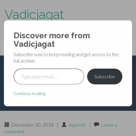
Vadicjagat
know more about…..
Discover more from
Primary
Vadicjagat
Skip
Vadicjagat
to
Menu
Subscribe now to keep reading and get access to the
content
full archive.
Type your email…
भविष्यपुराण – ब्राह्म पर्व –
Subscribe
अध्याय १८५
Continue reading
December 20, 2018
|
aspundir
|
Leave a
comment