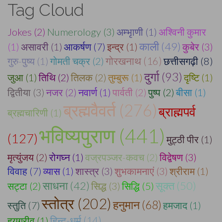
Tag Cloud
Jokes (2)
Numerology (3)
अम्भृाणी (1)
अश्विनी कुमार
काली (49)
(1)
असावरी (1)
आकर्षण (7)
इन्द्र (1)
कुबेर (3)
गुरु-पुष्य (1)
गोमती चक्र (2)
गोरखनाथ (16)
छत्तीसगढ़ी (8)
दुर्गा (93)
जुआ (1)
तिथि (2)
तिलक (2)
तुम्बुरू (1)
दृष्टि (1)
द्वितीया (3)
नजर (2)
नवार्ण (1)
पार्वती (2)
पुष्प (2)
बीसा (1)
ब्रह्मवैवर्त (276)
ब्राह्मपर्व
ब्रह्मचारिणी (1)
भविष्यपुराण (441)
(127)
मुट्ठी पीर (1)
मृत्युंजय (2)
रोगघ्न (1)
वज्रपञ्जर-कवच (2)
विद्वेषण (3)
विवाह (7)
व्यास (1)
शास्त्र (3)
शुभकामनाएं (3)
श्रीराम (1)
साधना (42)
सूक्त (50)
सट्टा (2)
सिद्ध (3)
सिद्धि (5)
स्तोत्र (202)
हनुमान (68)
स्तुति (7)
हमजाद (1)
हयग्रीव (1)
हिन्दू-धर्म (14)