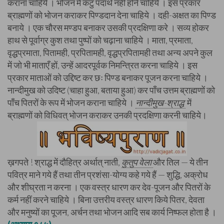
कराना चाहिये । भोजन में कटु पदार्थ नहीं होने चाहिये । इस प्रकार
ब्राह्मणों को भोजन कराकर पिण्डदान देना चाहिये । दही-अक्षत का पिण्ड
बनाये । एक चौरस मण्डप बनाकर उसकी प्रदक्षिणा करे । सव्य होकर
हाथ से पूर्वाग्र कुश तथा पुष्पों को चढ़ाना चाहिये । माता, प्रमाता,
वृद्धप्रमाता, पितामही, प्रपितामही, वृद्धप्रपितामही तथा अन्य अपने कुल
में जो भी माताएँ हों, उन्हें आदरपूर्वक निमन्त्रित करना चाहिये । इस
प्रकार माताओं को उद्दिष्ट कर छः पिण्ड बनाकर पूजन करना चाहिये ।
नान्दीमुख को उदिष्ट (चाहा हुआ, बताया हुआ) कर पाँच उत्तम ब्राह्मणों को
पाँच पितरों के रूप में भोजन कराना चाहिये ।
नान्दीमुख-श्राद्ध
में
ब्राह्मणों को विधिवत् भोजन कराकर उनकी प्रदक्षिणा करनी चाहिये।
ख़गपते ! श्राद्ध में दौहित्र अर्थात् नाती,
कुतुप वेला
और तिल — ये तीन
पवित्र माने गये हैं तथा तीन प्रशंसा-योग्य कहे गये हैं — शुद्धि, अक्रोध
और शीघ्रता न करना । एक वस्त्र धारण कर देव-पूजन और पितरों के
कर्म नहीं करने चाहिये । बिना उत्तरीय वस्त्र धारण किये पितर, देवता
और मनुष्यों का पूजन, अर्चन तथा भोजन आदि सब कार्य निष्फल होता है ।