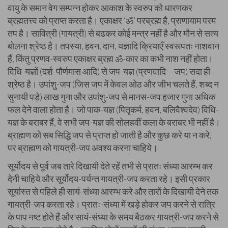
वायु के समान वेग सम्पन्न होकर आकाश के स्वरुप को धारणकर
ब्रह्मतत्त्व को प्राप्त करता है। एकाक्षर ‘ॐ’ परब्रह्म है, प्राणायाम परम
तप है। सावित्री (गायत्री) से बढकर कोई मन्त्र नहीं है और मौन से सत्य
बोलना श्रेष्ठ है। तपस्या, हवन, दान, यज्ञादि क्रियाएँ स्वरूपतः नाशवान
हैं, किंतु प्रणव-स्वरुप एकाक्षर ब्रह्म ॐ-कार का कभी नाश नहीं होता।
विधि-यज्ञों (दर्श-पौर्णमास आदि) से जप-यज्ञ (प्रणवादि – जप) सदा ही
श्रेष्ठ है। उपांशु-जप (जिस जप में केवल ओठ और जीभ चलते हैं, शब्द न
सुनायी पड़े) लाख गुना और उपांशु-जप से मानस-जप हजार गुना अधिक
फल देने वाला होता है। जो पाक-यज्ञ (पितृकर्म, हवन, बलिवैश्वदेव) विधि-
यज्ञ के बराबर हैं, वे सभी जप-यज्ञ की सोलहवीं कला के बराबर भी नहीं है।
ब्राह्मण को सब सिद्धि जप से प्राप्त हो जाती है और कुछ करे या न करे,
पर ब्राह्मण को गायत्री-जप अवश्य करना चाहिये।
सूर्योदय से पूर्व जब तारे दिखायी देते रहें तभी से प्रातः संध्या आरम्भ कर
देनी चाहिये और सूर्योदय-पर्यन्त गायत्री-जप करता रहे। इसी प्रकार
सूर्यास्त से पहिले ही सायं-संध्या आरम्भ करे और तारों के दिखायी देने तक
गायत्री-जप करता रहे। प्रातः-संध्या में खड़े होकर जप करने से रात्रि
के पाप नष्ट होते हैं और सायं-संध्या के समय बैठकर गायत्री-जप करने से