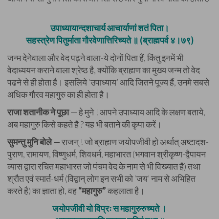
–
उपाध्यायान्दशाचार्य आचार्याणां शतं पिता।
सहस्त्रेण पितुर्माता गौरवेणात्तिरिच्यते ॥ (ब्राह्मपर्व ४।७९)
जन्म देनेवाला और वेद पढ़ने वाला-ये दोनों पिता हैं, किंतु इनमें भी
वेदाध्ययन कराने वाला श्रेष्ठ है, क्योंकि ब्राह्मण का मुख्य जन्म तो वेद
पढने से ही होता है। इसलिये ‘उपाध्याय’ आदि जितने पूज्य हैं, उनमे सबसे
अधिक गौरव महागुरु का ही होता है।
राजा शतानीक ने पूछा
— हे मुने ! आपने उपाध्याय आदि के लक्षण बताये,
अब महागुरु किसे कहते है ? यह भी बताने की कृपा करें।
सुमन्तु मुनि बोले —
राजन् ! जो ब्राह्मण जयोपजीवी हो अर्थात् अष्टादश-
पुराण, रामायण, विष्णुधर्म, शिवधर्म, महाभारत (भगवान श्रीकृष्ण-द्वैपायन
व्यास द्वारा रचित महाभारत जो पंचम वेद के नाम से भी विख्यात है) तथा
श्रौत एवं स्मार्त-धर्म (विद्वान् लोग इन सभी को ‘जय’ नाम से अभिहित
करते है) का ज्ञाता हो, वह
“महागुरु”
कहलाता है।
जयोपजीवी यो विप्रः स महागुरुरुच्यते ।