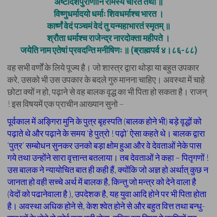
अष्टादशपुराणानि रामस्य चरितं तथा ॥
विष्णुधर्मादयो धर्माः शिवधर्माश्च भारत ।
कार्ष्णं वेदं पञ्चमं वेदं तु यन्महाभारतं स्मृतम् ॥
श्रौता धर्माश्च राजेन्द्र नारदोक्ता महीपते ।
जयेति नाम एतेषां प्रवदन्ति मनीषिणः ॥ (ब्राह्मपर्व ४।८६-८८)
वह सभी वर्णों के लिये पूज्य है। जो शास्त्र द्वारा थोड़ा या बहुत उपकार
करे, उसको भी उस उपकार के बदले गुरु मानना चाहिए। अवस्था में चाहे
छोटा क्यों न हो, पढ़ाने से वह बालक वृद्ध का भी पिता हो सकता है। राजन्
! इस विषयमें एक प्राचीन आख्यान सुनो –
पूर्वकाल में अङ्गिरा मुनि के पुत्र बृहस्पति (बालक होने भी) बड़े वृद्धों को
पढ़ाते थे और पढ़ाने के समय ‘हे पुत्रो ! पढ़ो’ ऐसा कहते थे। बालक द्वारा
‘पुत्र’ सम्बोधन सुनकर उनको बड़ा क्षोम हुआ और वे देवताओं नेके पास
गये तथा उन्होंने सारा वृत्तान्त बतलाया। तब देवताओं ने कहा – पितृगणों !
उस बालक ने न्यायोचित बात ही कही हैं, क्योंकि जो अज्ञ हो अर्थात् कुछ न
जानता हो वही सच्चे अर्थ में बालक है, किन्तु जो मन्त्र को देने वाला है
(वेदों को पढानेवाला है ), उपदेशक है, यह युवा आदि होने पर भी पिता होता
है। अवस्था अधिक होने से, केश श्वेत होने से और बहुत वित्त तथा बन्धु-