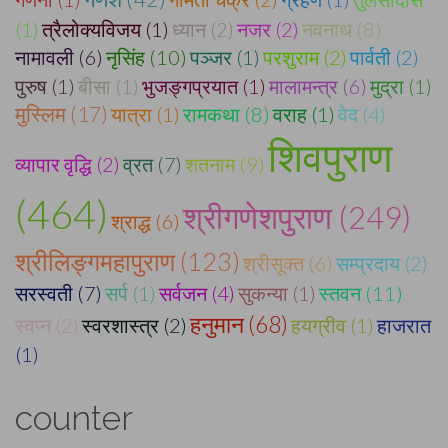
(1)
त्रैलोक्यविजय (1)
ध्यान (2)
नजर (2)
नवनाथ (8)
नामावली (6)
नृसिंह (10)
पञ्जर (1)
परशुराम (2)
पार्वती (2)
पुरुष (1)
बीसा (1)
भुजङ्गप्रयात (1)
मालामन्त्र (6)
मुद्रा (1)
मुस्लिम (17)
यात्रा (1)
रामकथा (8)
वराह (1)
वेद (4)
शिवपुराण
व्यापार वृद्धि (2)
व्रत (7)
शतनाम (9)
(464)
श्रीगणेशपुराण (249)
श्राद्ध (6)
श्रीलिङ्गमहापुराण (123)
श्रीसूक्त (6)
सम्प्रदाय (2)
सरस्वती (7)
सर्प (1)
सर्वजन (4)
सुकन्या (1)
स्तवन (11)
हनुमान (68)
स्वप्न (2)
स्वरशास्त्र (2)
हयग्रीव (1)
हाजरात
(1)
counter