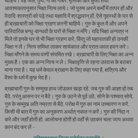
चाहिये। वह जल, पुष्प, गौ का गोबर, मृत्तिका और कुशा तथा
आवश्यकतानुसार भिक्षा नित्य लाये। जो पुरुष अपने कर्मों में तत्पर हों और
वेदादि-शास्त्रों को पढ़े तथा यज्ञादि में श्रद्धावान् हों, ऐसे गृहस्थों के घर से
ही ब्रह्मचारी को भिक्षा ग्रहण करनी चाहिये। गुरु के कुल में और अपने
पारिवारिक बन्धु-बान्धवों के घरों से भिक्षा न माँगे। यदि भिक्षा अन्यत्र न
मिले तो इनके घर से भी भिक्षा ग्रहण करे, किंतु जो महापातकी हो उनकी
भिक्षा न लें। नित्य समिधा लाकर सायंकाल और प्रातःकाल हवन करे।
भिक्षा माँगने के समय वाणी संयमित रखे। ब्रह्मचारी के लिए भिक्षा का अन्न
मुख्य है। एक का अन्न नित्य न ले। भिक्षावृत्ति से रहना उपवास के बराबर
माना गया है। यह धर्म केवल ब्राह्मण के लिए कहा गया है, क्षत्रिय और
वैश्य के धर्म में कुछ भेद है।
ब्रह्मचारी गुरु के सम्मुख हाथ जोडकर खड़ा रहे, जब गुरु की आज्ञा हो तब
बैठे, परंतु आसन पर न बैठे। गुरु के उठने से पूर्व उठे, सोने के पश्चात् सोये,
गुरु के सम्मुख अति नम्रता से बैठे, परोक्ष में गुरु का नाम उच्चारण न करे,
किसी भी बात में गुरु का अनुकरण अर्थात् नकल न करें। गुरु की निंदा न
करे और जहाँ होती हो, आलोचना होती हो वहाँ से उठकर चला जाय अथवा
कान बंद कर लें –