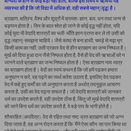
बान्धवों के होने से कोई बड़ा नही होता, बल्कि इस विषय मे ऋषियों यह
व्यवस्था की है कि जो विद्या में अधिक हो, वही सबसे महान् (वृद्ध) है।
ब्राह्मण, क्षत्रिय, वैश्य और शूद्रों में क्रमशः ज्ञान, बल, धन तथा जन्म से
बड़प्पन होता है। सिर के बाल श्वेत हो जाने से कोई वृद्ध नहीं होता, यदि
कोई युवा भी वेदादि शास्त्रों का भली-भाँति ज्ञान प्राप्त कर ले तो उसी को
वृद्ध (महान्) समझना चाहिये। जैसे काष्ठ से बना हाथी, चमड़े से मढ़ा मृग
किसी काम का नहीं, उसी प्रकार वेद से हीन ब्राह्मण का जन्म निष्फल है।
मुर्ख को दिया हुआ दान जैसे निष्फल होता है, वैसे ही वेद की ऋचाओं को न
जानने वाले ब्राह्मण का जन्म निष्फल होता है। ऐसा ब्राह्मण नाम-मात्र
का ब्राह्मण होता है। वेदों का स्वयं कथन है कि जो हमें पढकर हमारा
अनुष्ठान न करे, वह पढ़ने का व्यर्थ क्लेश उठाता है, इसलिए वेद पढकर
वेद में कहे हुए कर्मों का जो अनुष्ठान करता है अर्थात् तदनुकूल आचरण
करता है, उसी का वेद पढ़ना सफल है। जो वेदादि शास्त्रों को जानकर
धर्म का उपदेश करते है, वही उपदेश ठीक है, किंतु जो मुर्ख वेदादि शास्त्रों
को जाने बिना धर्म का उपदेश करते है, वे बड़े पाप के भागी होते है।
शौचरहित (अपवित्र), वेद से रहित तथा नष्ट-व्रत ब्राह्मण को जो अन्न
दिया जाता है, वह अन्न रोदन करता है कि ‘मैंने ऐसा कौन-सा पाप किया था