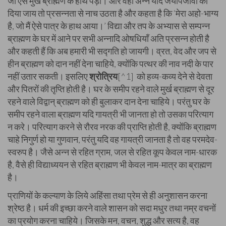
जो ऐसे मुर्ख ब्राह्मण के हाथ पड़ा। और वही अन्न यदि जयोपजीवी को
दिया जाय तो प्रसन्नता से नाच उठता है और कहता है कि ‘मेरा अहो-भाग्य
है, जो मैं ऐसे पात्र के हाथ आया।’ विद्या और तप के अभ्यास से सम्पन्न
ब्राह्मण के घर में आने पर सभी अन्नादि ओषधियाँ अति प्रसन्न होती है
और कहती हैं कि अब हमारी भी सद्गति हो जायगी। व्रत, वेद और जप से
हीन ब्राह्मण को दान नहीं देना चाहिये, क्योंकि पत्थर की नाव नदी के पार
नहीं उतार सकती। इसलिए
श्रोत्रिय
[^1] को हव्य-कव्य देने से देवता
और पितरों की तृप्ति होती है। घर के समीप रहने वाले मुर्ख ब्राह्मण से दूर
रहने वाले विद्वान् ब्राह्मण को ही बुलाकर दान देना चाहिये। परंतु घर के
समीप रहने वाला ब्राह्मण यदि गायत्री भी जानता हो तो उसका परित्याग
न करे। परित्याग करने से रौरव नरक की प्राप्ति होती है, क्योंकि ब्राह्मण
चाहे निगुर्ण हो या गुणवान, परंतु यदि वह गायत्री जानता है तो वह परमदेव-
स्वरुप है। जैसे अन्न से रहित ग्राम, जल से रहित कूप केवल नाम-धारक
है, वैसे ही विद्याध्ययन से रहित ब्राह्मण भी केवल नाम-मात्र का ब्राह्मण
है।
प्राणियों के कल्याण के लिये अहिंसा तथा प्रेम से ही अनुशासन करना
श्रेष्ठ है। धर्म की इच्छा करने वाले शासन को सदा मधुर तथा नम्र वचनों
का प्रयोग करना चाहिये। जिसके मन, वचन, शुद्ध और सत्य है, वह