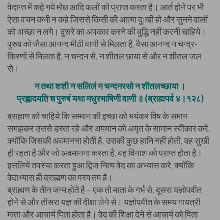
वेदान्त में कहे गये मोक्ष आदि फलों को प्राप्त करता है। आर्त होने पर भी
ऐसा वचन कभी न कहे जिससे किसी की आत्मा दुःखी हो और सुनने वालों
को अच्छा न लगे। दुसरे का अपकार करने की बुद्धि नहीं करनी चाहिये।
पुरुष को जैसा आनन्द मीठी वाणी से मिलता है, वैसा आनन्द न चन्द्र-
किरणों से मिलता है, न चन्दन से, न शीतल छाया से और न शीतल जल
से।
न तथा शशी न सलिलं न चन्दनरसो न शीतलच्छाया ।
प्रह्लादयति च पुरुषं यथा मधुरभाषिणी वाणी ॥ (ब्राह्मपर्व ४।१२८)
ब्राह्मण को चाहिये कि सम्मान की इच्छा को भयंकर विष के समान
समझकर उससे डरता रहे और अपमान को अमृत के सामान स्वीकार करे,
क्योंकि जिसकी अवमानना होती है, उसकी कुछ हानि नहीं होती, वह सुखी
ही रहता है और जो अवमानना करता है, वह विनाश को प्राप्त होता है।
इसलिये तपस्या करता हुआ द्विज नित्य वेद का अभ्यास करे, क्योंकि
वेदाभ्यास ही ब्राह्मण का परम तप है।
ब्राह्मण के तीन जन्म होते है – एक तो माता के गर्भ से, दूसरा यज्ञोपवीत
होने से और तीसरा यज्ञ की दीक्षा लेने से। यज्ञोपवीत के समय गायत्री
माता और आचार्य पिता होता है। वेद की शिक्षा देने से आचार्य को पिता