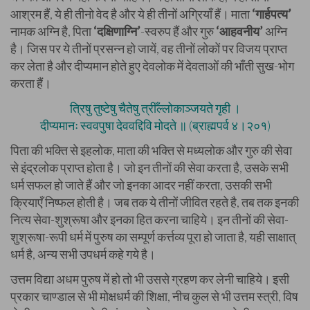
आश्रम हैं, ये ही तीनो वेद है और ये ही तीनों अग्रियाँ हैं। माता
‘गार्हपत्य’
नामक अग्नि है, पिता
‘दक्षिणाग्नि’
-स्वरुप हैं और गुरु
‘आहवनीय’
अग्नि
है। जिस पर ये तीनों प्रसन्न हो जायें, वह तीनों लोकों पर विजय प्राप्त
कर लेता है और दीप्यमान होते हुए देवलोक में देवताओं की भाँती सुख-भोग
करता हैं।
त्रिषु तुष्टेषु चैतेषु त्रीँल्लोकाञ्जयते गृही ।
दीप्यमानः स्ववपुषा देववद्दिवि मोदते ॥ (ब्राह्मपर्व ४।२०१)
पिता की भक्ति से इहलोक, माता की भक्ति से मध्यलोक और गुरु की सेवा
से इंद्रलोक प्राप्त होता है। जो इन तीनों की सेवा करता है, उसके सभी
धर्म सफल हो जाते हैं और जो इनका आदर नहीं करता, उसकी सभी
क्रियाएँ निष्फल होती है। जब तक ये तीनों जीवित रहते है, तब तक इनकी
नित्य सेवा-शुश्रूषा और इनका हित करना चाहिये। इन तीनों की सेवा-
शुश्रूषा-रूपी धर्म में पुरुष का सम्पूर्ण कर्त्तव्य पूरा हो जाता है, यही साक्षात्
धर्म है, अन्य सभी उपधर्म कहे गये है।
उत्तम विद्या अधम पुरुष में हो तो भी उससे ग्रहण कर लेनी चाहिये। इसी
प्रकार चाण्डाल से भी मोक्षधर्म की शिक्षा, नीच कुल से भी उत्तम स्त्री, विष