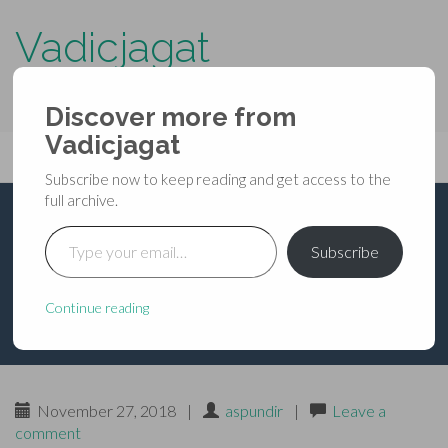
Vadicjagat
know more about…..
Discover more from
Primary
Vadicjagat
Skip
Vadicjagat
to
Menu
Subscribe now to keep reading and get access to the
content
full archive.
Type your email…
भविष्यपुराण – ब्राह्म पर्व –
Subscribe
अध्याय ४
Continue reading
November 27, 2018
|
aspundir
|
Leave a
comment