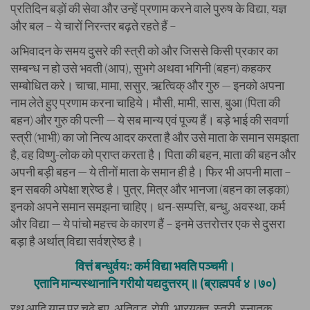
प्रतिदिन बड़ों की सेवा और उन्हें प्रणाम करने वाले पुरुष के विद्या, यज्ञ
और बल – ये चारों निरन्तर बढ़ते रहते हैं –
अभिवादन के समय दुसरे की स्त्री को और जिससे किसी प्रकार का
सम्बन्ध न हो उसे भवती (आप), सुभगे अथवा भगिनी (बहन) कहकर
सम्बोधित करे। चाचा, मामा, ससुर, ऋत्विक् और गुरु — इनको अपना
नाम लेते हुए प्रणाम करना चाहिये। मौसी, मामी, सास, बुआ (पिता की
बहन) और गुरु की पत्नी — ये सब मान्य एवं पूज्य हैं। बड़े भाई की सवर्णा
स्त्री (भाभी) का जो नित्य आदर करता है और उसे माता के समान समझता
है, वह विष्णु-लोक को प्राप्त करता है। पिता की बहन, माता की बहन और
अपनी बड़ी बहन — ये तीनों माता के समान ही है। फिर भी अपनी माता –
इन सबकी अपेक्षा श्रेष्ठ है। पुत्र, मित्र और भानजा (बहन का लड़का)
इनको अपने समान समझना चाहिए। धन-सम्पत्ति, बन्धु, अवस्था, कर्म
और विद्या — ये पांचो महत्त्व के कारण हैं – इनमे उत्तरोत्तर एक से दुसरा
बड़ा है अर्थात् विद्या सर्वश्रेष्ठ है।
वित्तं बन्धुर्वयः: कर्म विद्या भवति पञ्चमी।
एतानि मान्यस्थानानि गरीयो यद्यदुत्तरम् ॥ (ब्राह्मपर्व ४।७०)
रथ आदि यान पर चढ़े हुए, अतिवृद्ध, रोगी, भारयुक्त, स्त्री, स्नातक