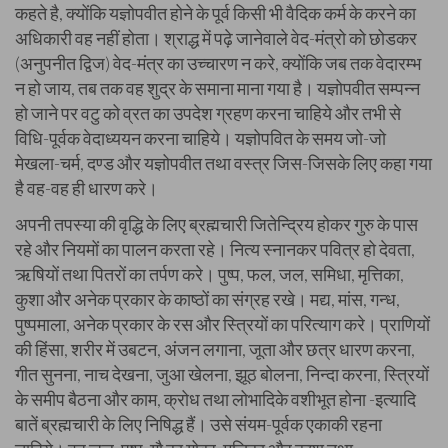
कहते है, क्योंकि यज्ञोपवीत होने के पूर्व किसी भी वैदिक कर्म के करने का
अधिकारी वह नहीं होता। श्राद्ध में पढ़े जानेवाले वेद-मंत्रो को छोडकर
(अनुपनीत द्विज) वेद-मंत्र का उच्चारण न करे, क्योंकि जब तक वेदारम्भ
न हो जाय, तब तक वह शुद्र के समाना माना गया है। यज्ञोपवीत सम्पन्न
हो जाने पर वटु को व्रत का उपदेश ग्रहण करना चाहिये और तभी से
विधि-पूर्वक वेदाध्ययन करना चाहिये। यज्ञोपवित के समय जो-जो
मेखला-चर्म, दण्ड और यज्ञोपवीत तथा वस्त्र जिस-जिसके लिए कहा गया
है वह-वह ही धारण करे।
अपनी तपस्या की वृद्धि के लिए ब्रह्मचारी जितेन्द्रिय होकर गुरु के पास
रहे और नियमों का पालन करता रहे। नित्य स्नानकर पवित्र हो देवता,
ऋषियों तथा पितरों का तर्पण करे। पुष्प, फल, जल, समिधा, मृत्तिका,
कुशा और अनेक प्रकार के काष्ठों का संग्रह रखे। मद्य, मांस, गन्ध,
पुष्पमाला, अनेक प्रकार के रस और स्त्रियों का परित्याग करे। प्राणियों
की हिंसा, शरीर में उबटन, अंजन लगाना, जूता और छत्र धारण करना,
गीत सुनना, नाच देखना, जुआ खेलना, झूठ बोलना, निन्दा करना, स्त्रियों
के समीप बैठना और काम, क्रोध तथा लोभादिके वशीभूत होना -इत्यादि
बातें ब्रह्मचारी के लिए निषिद्ध हैं। उसे संयम-पूर्वक एकाकी रहना