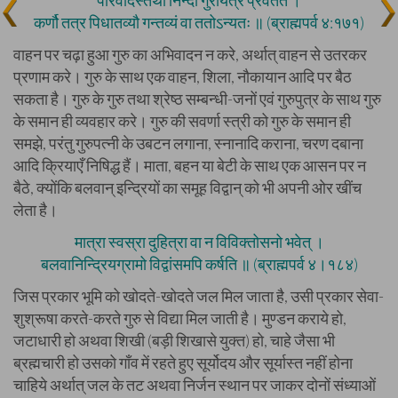
परिवादस्तथा निन्दा गुरोर्यत्र प्रवर्तते ।
कर्णौ तत्र पिधातव्यौ गन्तव्यं वा ततोऽन्यतः ॥ (ब्राह्मपर्व ४:१७१)
वाहन पर चढ़ा हुआ गुरु का अभिवादन न करे, अर्थात् वाहन से उतरकर
प्रणाम करे। गुरु के साथ एक वाहन, शिला, नौकायान आदि पर बैठ
सकता है। गुरु के गुरु तथा श्रेष्ठ सम्बन्धी-जनों एवं गुरुपुत्र के साथ गुरु
के समान ही व्यवहार करे। गुरु की सवर्णा स्त्री को गुरु के समान ही
समझे, परंतु गुरुपत्नी के उबटन लगाना, स्नानादि कराना, चरण दबाना
आदि क्रियाएँ निषिद्ध हैं। माता, बहन या बेटी के साथ एक आसन पर न
बैठे, क्योंकि बलवान् इन्द्रियों का समूह विद्वान् को भी अपनी ओर खींच
लेता है।
मात्रा स्वस्रा दुहित्रा वा न विविक्तोसनो भवेत् ।
बलवानिन्द्रियग्रामो विद्वांसमपि कर्षति ॥ (ब्राह्मपर्व ४।१८४)
जिस प्रकार भूमि को खोदते-खोदते जल मिल जाता है, उसी प्रकार सेवा-
शुश्रूषा करते-करते गुरु से विद्या मिल जाती है। मुण्डन कराये हो,
जटाधारी हो अथवा शिखी (बड़ी शिखासे युक्त) हो, चाहे जैसा भी
ब्रह्मचारी हो उसको गाँव में रहते हुए सूर्योदय और सूर्यास्त नहीं होना
चाहिये अर्थात् जल के तट अथवा निर्जन स्थान पर जाकर दोनों संध्याओं