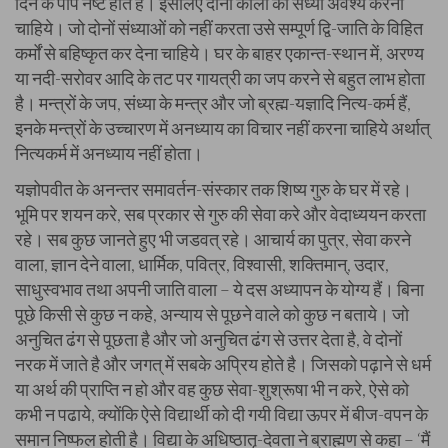
दिन के पाप नष्ट होते है। इसलिए दोनों कालों की संध्या अवश्य करनी
चाहिये। जो दोनों संध्याओं को नहीं करता उसे सम्पूर्ण द्वि-जाति के विहित
कर्मों से बहिष्कृत कर देना चाहिये। घर के बाहर एकान्त-स्थान में, अरण्य
या नदी-सरोवर आदि के तट पर गायत्री का जप करने से बहुत लाभ होता
है। मन्त्रों के जप, संध्या के मन्त्र और जो ब्रह्म-यज्ञादि नित्य-कर्म हैं,
इनके मन्त्रों के उच्चारण में अनध्याय का विचार नहीं करना चाहिये अर्थात्
नित्यकर्म में अनध्याय नहीं होता।
यज्ञोपवीत के अनन्तर समावर्तन-संस्कार तक शिष्य गुरु के घर में रहे।
भूमि पर शयन करे, सब प्रकार से गुरु की सेवा करे और वेदाध्ययन करता
रहे। सब कुछ जानते हुए भी जडवत् रहे। आचार्य का पुत्र, सेवा करने
वाला, ज्ञान देने वाला, धार्मिक, पवित्र, विश्वासी, शक्तिमान्, उदार,
साधुस्वभाव तथा अपनी जाति वाला – ये दस अध्यापन के योग्य हैं। बिना
पूछे किसी से कुछ न कहे, अन्याय से पूछने वाले को कुछ न बताये। जो
अनुचित ढंग से पूछता है और जो अनुचित ढंग से उत्तर देता है, वे दोनों
नरक में जाते है और जगत् में सबके अप्रिय होते है। जिसको पढ़ाने से धर्म
या अर्थ की प्राप्ति न हो और वह कुछ सेवा-शुश्रूषा भी न करे, ऐसे को
कभी न पढाये, क्योंकि ऐसे विद्यार्थी को दी गयी विद्या ऊपर में बीज-वपन के
समान निष्फल होती है। विद्या के अधिष्ठातृ-देवता ने ब्राह्मण से कहा – ‘मैं