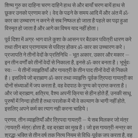
शिष्य गुरु का दाहिना चरण दाहिने हाथ से और बायाँ चरण बायें हाथ से
छूकर उनको प्रणाम करे। वेद के पढने के समय आदि में और अंत में ॐ-
कार का उच्चारण न करने से सब निष्फल हो जाता है पहले का पढ़ा हुआ
विस्मृत हो जाता है और आगे का विषय याद नहीं होता।
पूर्व दिशा में अग्र-भाग वाले कुशा के आसन पर बैठकर पवित्री धारण करे
तथा तीन बार प्राणायाम से पवित्र होकर ॐ-कार का उच्चारण करे।
प्रजापति ने तीनों वेदों के प्रतिनिधि – भूत अकार, उकार और मकार —
इन तीन वर्णों को तीनों वेदों से निकाला है, इनसे ॐ-कार बनता है। भूर्भुवः
स्वः — ये तीनों व्याहृतियाँ और गायत्री के तीन पाद तीनों वेदों से निकले
है। इसलिये जो ब्राह्मण ॐ-कार तथा व्याहृत्ति-पूर्वक त्रिपदा गायत्री का
दोनों संध्याओं में जप करता है, वह वेदपाठ के पुण्य को प्राप्त करता है।
और जो ब्राह्मण, क्षत्रिय, वैश्य अपनी क्रिया से हीन होते हैं, उनकी साधू
पुरुषों में निन्दा होती है तथा परलोक में भी वे कल्याण के भागी नहीं होते,
इसलिए अपने कर्म का त्याग नही करना चाहिये।
प्रणव, तीन व्याहृतियाँ और त्रिपदा गायत्री — ये सब मिलकर जो मंत्र
(गायत्री-मंत्र) होता है, वह ब्रह्मा का मुख है। जो इस गायत्री-मन्त्र का
श्रद्धा-भक्ति से तीन वर्ष तक नित्य नियम से विधि-पूर्वक जप करता है, वह