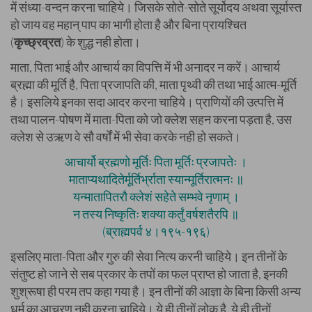
में संध्या-वन्दन करना चाहिये। जिसके सोते-सोते सूर्योदय अथवा सूर्यास्त
हो जाय वह महान् पाप का भागी होता है और बिना प्रायश्चित
(
कृच्छ्रव्रत
) के शुद्ध नही होता।
माता, पिता भाई और आचार्य का विपत्ति में भी अनादर न करें। आचार्य
ब्रह्मा की मूर्ति है, पिता प्रजापति की, माता पृथ्वी की तथा भाई आत्म-मूर्ति
है। इसलिये इनका सदा आदर करना चाहिये। प्राणियों की उत्पत्ति में
तथा पालन-पोषण में माता-पिता को जो क्लेश सहन करना पड़ता है, उस
क्लेश से उऋण वे सौ वर्षों में भी सेवा करके नही हो सकते।
आचार्यो ब्रह्मणो मूर्तिः पिता मूर्तिः प्रजापतेः ।
माताप्यथादितेर्मूर्तिर्भ्राता स्यान्मूर्तिरात्मनः ॥
यन्मातापितरौ क्लेशं सहेते सम्भवे नृणाम् ।
न तस्य निष्कृतिः शक्या कर्तुं वर्षशतैरपि ॥
(ब्राह्मपर्व ४।१९५-१९६)
इसलिए माता-पिता और गुरु की सेवा नित्य करनी चाहिये। इन तीनों के
संतुष्ट हो जाने से सब प्रकार के तपों का फल प्राप्त हो जाता है, इनकी
शुश्रूषा ही परम तप कहा गया है। इन तीनों की आज्ञा के बिना किसी अन्य
धर्म का आचरण नही करना चाहिये। ये ही तीनों लोक है, ये ही तीनों