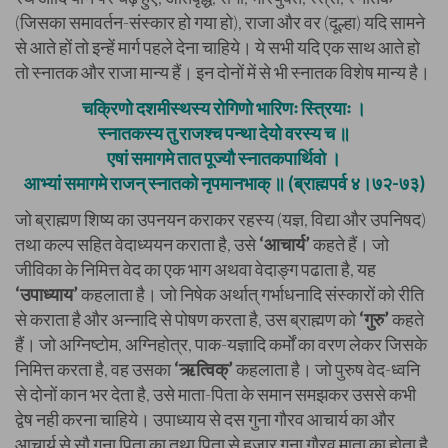
(जिसका समावर्तन-संस्कार हो गया हो), राजा और वर (दूल्हा) यदि सामने
से आते हों तो इन्हें मार्ग पहले देना चाहिये। ये सभी यदि एक साथ आते हो
तो स्नातक और राजा मान्य हैं। इन दोनों में से भी स्नातक विशेष मान्य है।
चक्रिणो दशमीस्थस्य रोगिणो भारिणः स्त्रियाः ।
स्नातकस्य तु राजश्च पन्था देयो वरस्य च ॥
एषां समागमे तात पूज्यौ स्नातकपार्थिवो ।
आभ्यां समागमे राजन् स्नातको नृपमानभाक् ॥ (ब्राह्मपर्व ४।७२-७३)
जो ब्राह्मण शिष्य का उपनयन कराकर रहस्य (यज्ञ, विद्या और उपनिषद)
तथा कल्प सहित वेदाध्ययन कराता है, उसे
‘आचार्य’
कहते हैं। जो
जीविका के निमित्त वेद का एक भाग अथवा वेदाङ्ग पढाता है, यह
‘उपाध्याय’
कहलाता है। जो निषेक अर्थात् गर्भाधनादि संस्कारों को रीति
से कराता है और अन्नादि से पोषण करता है, उस ब्राह्मण को
‘गुरु’
कहते
हैं। जो अग्निष्टोम, अग्निहोत्र, पाक-यज्ञादि कर्मों का वरण लेकर जिसके
निमित्त करता है, वह उसका
‘ऋत्विक्’
कहलाता है। जो पुरुष वेद-ध्वनि
से दोनों कान भर देता है, उसे माता-पिता के समान समझकर उससे कभी
द्वेष नही करना चाहिये। उपाध्याय से दस गुना गौरव आचार्य का और
आचार्य से सौ गुना पिता का तथा पिता से हजार गुना गौरव माता का होता है