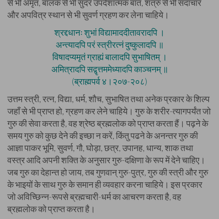
से भी अमृत, बालक से भी सुंदर उपदेशात्मक बात, शत्रु से भी सदाचार
और अपवित्र स्थान से भी सुवर्ण ग्रहण कर लेना चाहिये।
श्रद्दधानः शुभां विद्यामाददीतावरादपि ।
अन्त्यादपि परं स्त्रीरत्नं दुष्कुलादपि ॥
विषादप्यमृतं ग्राह्यं बालादपि सुभाषितम् ।
अमित्रादपि सद्वृत्तममेध्यादपि काञ्चनम् ॥
(ब्राह्मपर्व ४।२०७-२०८)
उत्तम स्त्री, रत्न, विद्या, धर्म, शौच, सुभाषित तथा अनेक प्रकार के शिल्प
जहाँ से भी प्राप्त हो, ग्रहण कर लेने चाहिये। गुरु के शरीर-त्यागपर्यंत जो
गुरु की सेवा करता है, वह श्रेष्ठ ब्रह्मलोक को प्राप्त करता हैं। पढ़ने के
समय गुरु को कुछ देने की इच्छा न करें, किंतु पढने के अनन्तर गुरु की
आज्ञा पाकर भूमि, सुवर्ण, गौ, घोड़ा, छत्र, उपानह, धान्य, शाक तथा
वस्त्र आदि अपनी शक्ति के अनुसार गुरु-दक्षिणा के रूप में देने चाहिए।
जब गुरु का देहान्त हो जाय, तब गुणवान् गुरु-पुत्र, गुरु की स्त्री और गुरु
के भाइयों के साथ गुरु के समान ही व्यवहार करना चाहिये। इस प्रकार
जो अविच्छिन्न-रूपसे ब्रह्मचारी-धर्म का आचरण करता है, वह
ब्रह्मलोक को प्राप्त करता है।