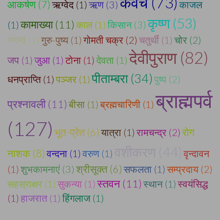
कवच (73)
आकर्षण (7)
ऋग्वेद (1)
ऋण (3)
काजल
कृष्ण (53)
कामाख्या (11)
(1)
काल (1)
किसान (3)
गणना (1)
गुरु-पुष्य (1)
गोमती चक्र (2)
चतुर्थी (1)
चोर (2)
देवीपुराण (82)
जप (1)
जुआ (1)
टोना (1)
देवता (1)
पीताम्बरा (34)
धनप्राप्ति (1)
पञ्जर (1)
पुष्प (2)
ब्राह्मपर्व
प्रश्नावली (11)
बीसा (1)
ब्रह्मचारिणी (1)
(127)
भूत-प्रेत (6)
रोग
यात्रा (1)
रामचन्द्र (2)
वशीकरण (44)
नाशक (8)
वन्दना (1)
वरुण (1)
वृन्दावन
श्रीसूक्त (6)
(1)
शुभकामनाएं (3)
सफलता (1)
सम्प्रदाय (2)
स्तवन (11)
सहस्राक्षर (1)
सुकन्या (1)
स्थान (1)
स्वयंसिद्ध
(1)
हाजरात (1)
हिंगलाज (1)