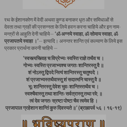
रथ के ईशानकोण में वेदी अथवा कुण्ड बनाकर धृत और समिधाओं से
देवता तथा ग्रहों की प्रसन्नता के लिये हवन करना चाहिये और इन नाम-
मन्त्रों से आहुति देनी चाहिये—
‘ॐ अग्नये स्वाहा, ॐ सोमाय स्वाहा, ॐ
प्रजापतये स्वाहा ।’
— इत्यादि। अनन्तर शान्ति एवं कल्याण के लिये इस
प्रकार प्रार्थना करनी चाहिये —
‘स्वस्त्यस्त्विह च विप्रेभ्यः स्वस्ति राज्ञे तथैव च ।
गोभ्यः स्वस्ति प्रजाभ्यश्च जगतः शान्तिरस्तु वै ॥
शं नोऽस्तु द्विपदे नित्यं शान्तिरस्तु चतुष्पदे ।
शं प्रजाभ्यस्तथैवास्तु शं सदात्मनि चास्तु वै ॥
भूः शान्तिरस्तु देवेश भुवः शान्तिस्तथैव च ।
स्वश्चैवास्तु तथा शान्तिः सर्वत्रास्तु तथा रवे; ॥
त्वं देव जगतः स्रष्टा पोष्टा चैव त्वमेव हि ।
प्रजापाल ग्रहेशान शान्तिं कुरु दिवस्यते ॥’ (ब्राह्मपर्व ५६ । १६-१९)