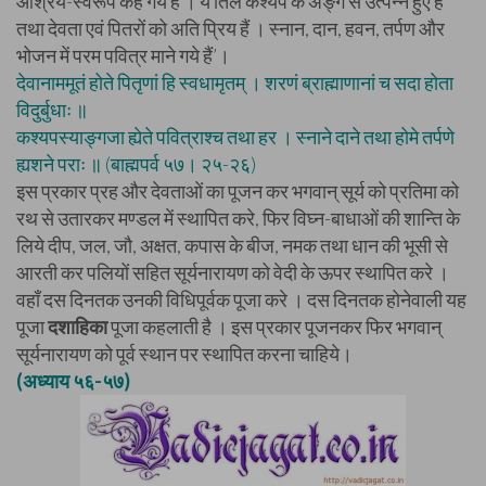
आश्रय-स्वरूप कहे गये हैं । ये तिल कश्यप के अङ्ग से उत्पन्न हुए हैं
तथा देवता एवं पितरों को अति प्रिय हैं । स्नान, दान, हवन, तर्पण और
भोजन में परम पवित्र माने गये हैं’।
देवानाममूतं होते पितृणां हि स्वधामृतम् । शरणं ब्राह्माणानां च सदा होता
विदुर्बुधाः ॥
कश्यपस्याङ्गजा ह्येते पवित्राश्च तथा हर । स्नाने दाने तथा होमे तर्पणे
ह्यशने पराः ॥ (बाह्मपर्व ५७। २५-२६)
इस प्रकार प्रह और देवताओं का पूजन कर भगवान् सूर्य को प्रतिमा को
रथ से उतारकर मण्डल में स्थापित करे, फिर विघ्न-बाधाओं की शान्ति के
लिये दीप, जल, जौ, अक्षत, कपास के बीज, नमक तथा धान की भूसी से
आरती कर पलियों सहित सूर्यनारायण को वेदी के ऊपर स्थापित करे ।
वहाँ दस दिनतक उनकी विधिपूर्वक पूजा करे । दस दिनतक होनेवाली यह
पूजा
दशाहिका
पूजा कहलाती है । इस प्रकार पूजनकर फिर भगवान्
सूर्यनारायण को पूर्व स्थान पर स्थापित करना चाहिये।
(अध्याय ५६-५७)