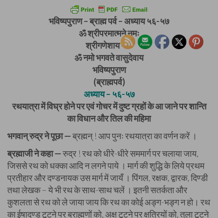
भविष्यपुराण – ब्राह्म पर्व – अध्याय ५६-५७
ॐ श्रीपरमात्मने नमः
श्रीगणेशाय नमः
ॐ नमो भगवते वासुदेवाय
भविष्यपुराण
(ब्राह्मपर्व)
अध्याय – ५६-५७
रथयात्रा में विघ्र होने पर एवं गोचर में दुष्ट ग्रहों के आ जाने पर शान्ति
का विधान और तिल की महिमा
भगवान् रुद्र ने पूछा —
ब्रह्मन् ! आप पुनः रथयात्रा का वर्णन करें ।
ब्रह्माजी ने कहा —
रुद्र ! रथ को धीरे-धीरे सममार्ग पर चलाया जाय,
जिससे रथ को धक्का आदि न लगने पाये । मार्ग की शुद्धि के लिये प्रथम
प्रतीहार और दण्डनायक उस मार्ग में जायँ । पिंगल, रक्षक, द्वारक, दिण्डी
तथा लेखक – ये भी रथ के साथ-साथ चलें । इतनी सतर्कता और
कुशलता से रथ को ले जाया जाय कि रथ का कोई अङ्ग-भङ्ग न हो। रथ
का ईषादण्ड टूटने पर ब्राह्मणों को, अक्ष टूटने पर क्षत्रियों को, तुला टूटने