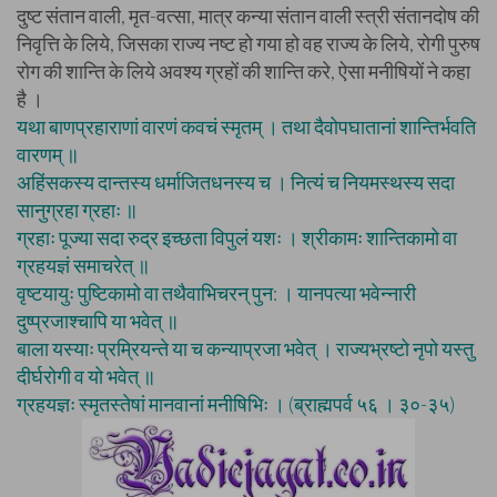
दुष्ट संतान वाली, मृत-वत्सा, मात्र कन्या संतान वाली स्त्री संतानदोष की
निवृत्ति के लिये, जिसका राज्य नष्ट हो गया हो वह राज्य के लिये, रोगी पुरुष
रोग की शान्ति के लिये अवश्य ग्रहों की शान्ति करे, ऐसा मनीषियों ने कहा
है ।
यथा बाणप्रहाराणां वारणं कवचं स्मृतम् । तथा दैवोपघातानां शान्तिर्भवति
वारणम् ॥
अहिंसकस्य दान्तस्य धर्माजितधनस्य च । नित्यं च नियमस्थस्य सदा
सानुग्रहा ग्रहाः ॥
ग्रहाः पूज्या सदा रुद्र इच्छता विपुलं यशः । श्रीकामः शान्तिकामो वा
ग्रहयज्ञं समाचरेत् ॥
वृष्टयायुः पुष्टिकामो वा तथैवाभिचरन् पुन: । यानपत्या भवेन्नारी
दुष्प्रजाश्चापि या भवेत् ॥
बाला यस्याः प्रम्रियन्ते या च कन्याप्रजा भवेत् । राज्यभ्रष्टो नृपो यस्तु
दीर्घरोगी व यो भवेत् ॥
ग्रहयज्ञः स्मृतस्तेषां मानवानां मनीषिभिः । (ब्राह्मपर्व ५६ । ३०-३५)