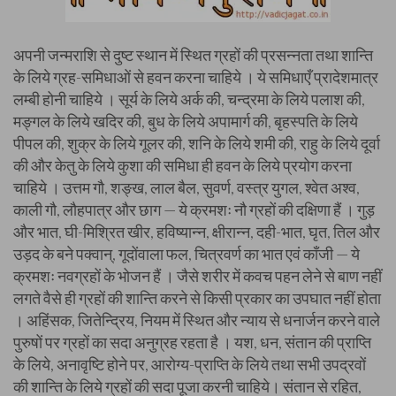
अपनी जन्मराशि से दुष्ट स्थान में स्थित ग्रहों की प्रसन्नता तथा शान्ति
के लिये ग्रह-समिधाओं से हवन करना चाहिये । ये समिधाएँ प्रादेशमात्र
लम्बी होनी चाहिये । सूर्य के लिये अर्क की, चन्द्रमा के लिये पलाश की,
मङ्गल के लिये खदिर की, बुध के लिये अपामार्ग की, बृहस्पति के लिये
पीपल की, शुक्र के लिये गूलर की, शनि के लिये शमी की, राहु के लिये दूर्वा
की और केतु के लिये कुशा की समिधा ही हवन के लिये प्रयोग करना
चाहिये । उत्तम गौ, शङ्ख, लाल बैल, सुवर्ण, वस्त्र युगल, श्वेत अश्व,
काली गौ, लौहपात्र और छाग — ये क्रमशः नौ ग्रहों की दक्षिणा हैं । गुड़
और भात, घी-मिश्रित खीर, हविष्यान्न, क्षीरान्न, दही-भात, घृत, तिल और
उड़द के बने पक्वान्, गूदोंवाला फल, चित्रवर्ण का भात एवं काँजी — ये
क्रमशः नवग्रहों के भोजन हैं । जैसे शरीर में कवच पहन लेने से बाण नहीं
लगते वैसे ही ग्रहों की शान्ति करने से किसी प्रकार का उपघात नहीं होता
। अहिंसक, जितेन्द्रिय, नियम में स्थित और न्याय से धनार्जन करने वाले
पुरुषों पर ग्रहों का सदा अनुग्रह रहता है । यश, धन, संतान की प्राप्ति
के लिये, अनावृष्टि होने पर, आरोग्य-प्राप्ति के लिये तथा सभी उपद्रवों
की शान्ति के लिये ग्रहों की सदा पूजा करनी चाहिये। संतान से रहित,