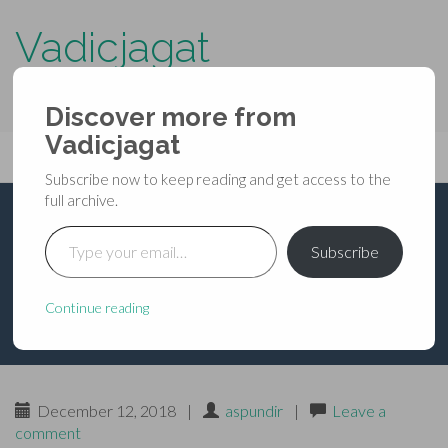
Vadicjagat
know more about…..
Discover more from
Primary
Vadicjagat
Skip
Vadicjagat
to
Menu
Subscribe now to keep reading and get access to the
content
full archive.
Type your email…
भविष्यपुराण – ब्राह्म पर्व –
Subscribe
अध्याय ५६-५७
Continue reading
December 12, 2018
|
aspundir
|
Leave a
comment