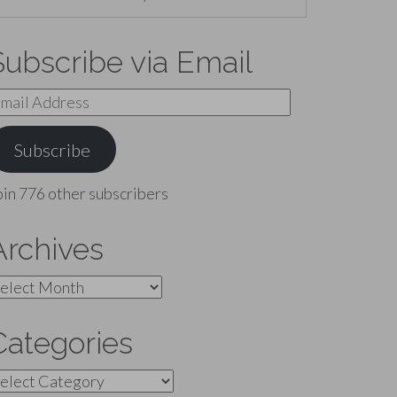
Subscribe via Email
mail
ddress
Subscribe
oin 776 other subscribers
Archives
rchives
Categories
ategories