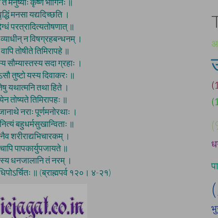
 ते मनुष्याः कृष्ण भागिनः ॥
वृद्धिं मनसा यद्यदिच्छति ।
िग्धं परत्रादित्यतोषणात् ॥
न व्याधीन् न विषग्रहबन्धनम् ।
अम
ं वापि तोषीते तिमिरापहे ॥
तस्य सौम्यास्तस्य सदा ग्रहाः ।
ोऽसौ तुष्टो यस्य दिवाकरः ॥
(
तेषु यथात्मनि तथा हिते ।
ेन तोष्यते तिमिरापहः ॥
(
रजानाथे नराः पूर्णमनोरथाः ।
(
ित्यं बहुधर्मसुखान्विताः ॥
ो नैव शरीराद्यभिचारकम् ।
ध
 चापि पापकार्युपजायते ॥
वस्य धनजालानि तं नरम् ।
प
ाधिपोऽर्चितः ॥ (ब्राह्मपर्व १२०। ४-२१)
भ