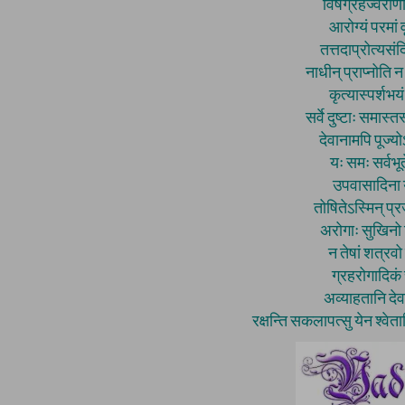
विषग्रहज्वराणां
आरोग्यं परमां 
तत्तदाप्रोत्यसंद
नाधीन् प्राप्नोति 
कृत्यास्पर्शभय
सर्वे दुष्टाः समास्
देवानामपि पूज्य
यः समः सर्वभू
उपवासादिना य
तोषितेऽस्मिन् प्
अरोगाः सुखिनो न
न तेषां शत्रव
ग्रहरोगादिकं
अव्याहतानि दे
रक्षन्ति सकलापत्सु येन श्वेत