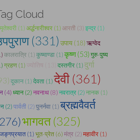
Tag Cloud
ृतेश्वरी (1)
अर्द्धनारीश्वर (1)
आरती (3)
इन्द्र (1)
उपपुराण (331)
उपाय (18)
ऋग्वेद
कृष्ण (53)
1)
कालरात्रि (1)
कुष्माण्डा (1)
गुरु-पुष्य
दुर्गा
1)
ग्रहण (1)
ज्योतिष (13)
दस्तगीर (1)
देवी (361)
93)
दूकान (1)
देवता (1)
न (4)
ध्यान (2)
नवनाथ (8)
नवरात्र (2)
नानक (1)
ब्रह्मवैवर्त
ान (2)
पार्वती (2)
पुनर्नवा (1)
भागवत (325)
(276)
ुजङ्गप्रयात (1)
भूत-प्रेत (6)
मंत्र (2)
महावीर (1)