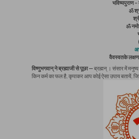
भविष्यपुराण – 
ॐ श्र
श्
ॐ नमो 
अध
वैवस्वतके लक्ष
विष्णुभगवान् ने ब्रह्माजी से पूछा —
ब्रह्मन् । संसार में मनुष
किन कर्म का फल है, कृपाकर आप कोई ऐसा उपाय बतायें, जि