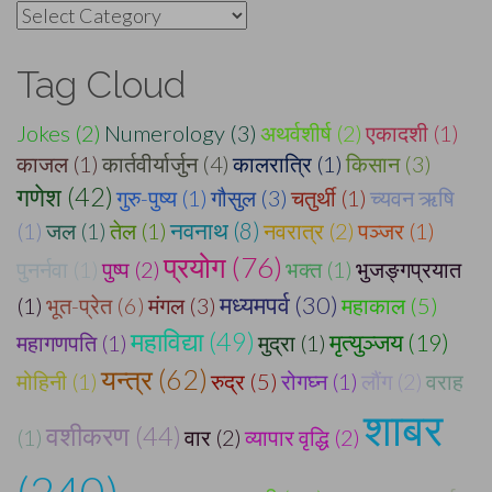
Categories
Tag Cloud
Jokes (2)
Numerology (3)
अथर्वशीर्ष (2)
एकादशी (1)
काजल (1)
कार्तवीर्यार्जुन (4)
कालरात्रि (1)
किसान (3)
गणेश (42)
गुरु-पुष्य (1)
गौसुल (3)
चतुर्थी (1)
च्यवन ऋषि
(1)
जल (1)
तेल (1)
नवनाथ (8)
नवरात्र (2)
पञ्जर (1)
प्रयोग (76)
पुनर्नवा (1)
पुष्प (2)
भक्त (1)
भुजङ्गप्रयात
मध्यमपर्व (30)
(1)
भूत-प्रेत (6)
मंगल (3)
महाकाल (5)
महाविद्या (49)
मृत्युञ्जय (19)
महागणपति (1)
मुद्रा (1)
यन्त्र (62)
मोहिनी (1)
रुद्र (5)
रोगघ्न (1)
लौंग (2)
वराह
शाबर
वशीकरण (44)
(1)
वार (2)
व्यापार वृद्धि (2)
(240)