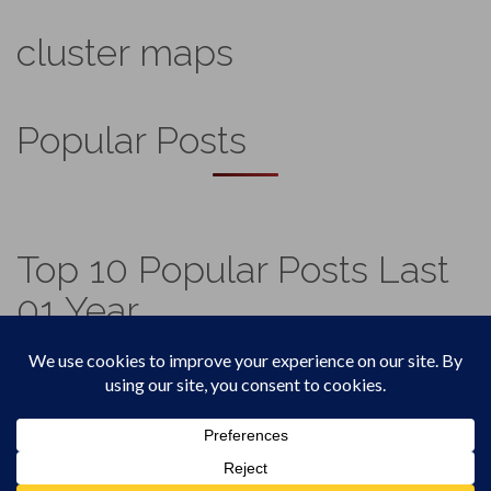
cluster maps
Popular Posts
Top 10 Popular Posts Last
01 Year
Footer
Top
Home
Menu
© 2026
Vadicjagat
.
Theme by
XtremelySocial
.
4,568,720