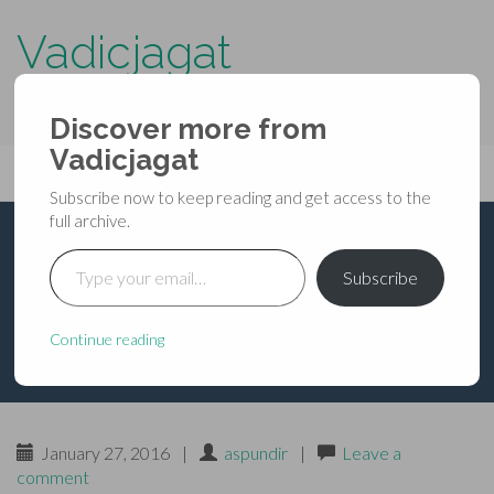
Vadicjagat
know more about…..
Discover more from
Primary
Vadicjagat
Skip
Vadicjagat
to
Menu
Subscribe now to keep reading and get access to the
content
full archive.
Type your email…
भूत-प्रेतादि बाँधना तथा
Subscribe
झाड़ना
Continue reading
January 27, 2016
|
aspundir
|
Leave a
comment