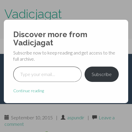
Vadicjagat
know more about…..
Discover more from
Primary
Vadicjagat
Skip
Vadicjagat
to
Menu
Subscribe now to keep reading and get access to the
content
full archive.
Type your email…
मेधा सूक्त
Subscribe
Continue reading
September 10, 2015
|
aspundir
|
Leave a
comment