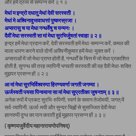
और हमें द्रव्य से सम्पन्न करें ॥ १ ॥
मेधां म इन्द्रो दधातु मेधां देवी सरस्वती ।
मेधां मे अश्विनावुभावाधत्तां पुष्करस्रजा ।
अप्सरासु च या मेधा गन्धर्वेषु च यन्मनः ।
दैवीं मेधा सरस्वती सा मां मेधा सुरभिर्जुषतां स्वाहा ॥ २ ॥
इन्द्र हमें मेधा प्रदान करें, देवी सरस्वती हमें मेधा-सम्पन्न करें, कमल की
माला धारण करने वाले दोनों अश्विनीकुमार हमें मेधा-युक्त करें ।
अप्सराओं में जो मेधा प्राप्त होती है, गन्धर्वों के चित्त में जो मेधा प्रकाशित
होती है, सुगन्ध की तरह व्यापिनी भगवती सरस्वती की वह दैवी मेधा-शक्ति
मुझपर प्रसन्न हों ॥ २ ॥
आ मां मेधा सुरभिर्विश्वरुपा हिरण्यवर्णा जगती जगम्या ।
ऊर्जस्वती पयसा पिन्वमाना सा मां मेधा सुप्रतीका जुषन्ताम् ॥ ३ ॥
अनेक रुपों में प्रकट सुरभि-रुपिणी, स्वर्ण के समान तेजोमयी, जगत् में
सर्व-व्यापिनी, ऊर्जा-मयी और सुन्दर चिह्नों से सुसज्जित देवी मेधा
ज्ञानरुपी दुग्ध का पान कराती हुई मुझपर प्रसन्न हों ॥ ३ ॥
( कृष्णयजुर्वेदीय महानारायणोपनिषद्)