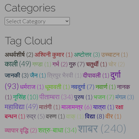
Categories
Categories
Tag Cloud
अथर्वशीर्ष (2)
अश्विनी कुमार (1)
अष्टोत्तर (3)
उच्चाटन (1)
काली (49)
गण्डा (1)
गर्भ (2)
गुरु (7)
चतुर्थी (1)
चोर (2)
दुर्गा
जानकी (3)
जैन (1)
त्रिपुर भैरवी (1)
दीपावली (1)
(93)
धर्मराज (1)
धूमावती (1)
नवदुर्गा (7)
नवार्ण (1)
नानक
पीताम्बरा (34)
(1)
नृसिंह (10)
पुरुष (1)
भजन (7)
मंगल (3)
महाविद्या (49)
मातंगी (1)
मालामन्त्र (6)
यात्रा (1)
रक्षा
बन्धन (1)
रुद्र (5)
वरुण (1)
वाक् (1)
विद्या (8)
वीर (1)
शाबर (240)
शत्रु-बाधा (34)
व्यापार वृद्धि (2)