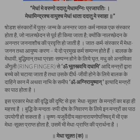
“मेधां मे वरुणो ददातु मेधामग्निः प्रजापतिः ।
मेधामिन्द्रश्च वायुश्च मेधां धाता ददातु मे स्वाहा ॥”
षोडश संस्कारों में पुत्र-जन्म के अनन्तर जात-कर्म नामक एक संस्कार
होता है, जो नालच्छेदन से पूर्व ही किया जाता है; क्योंकि नालच्छेदन के
अनन्तर जननाशौच की प्रवृत्ति हो जाती है । जात-कर्म-संस्कार में मेधा-
जनन तथा आयुष्य-करण – ये दो प्रमुख कर्म सम्पन्न होते हैं ।
बालक के
मेधावी, बुद्धिमान् तथा प्रज्ञा-सम्पन्न होने के लिये घृत, मधु को अनामिका
अँगुली (RING FINGER) से
‘ॐ भूतस्त्वयि दधामि’
आदि मन्त्रों द्वारा
बच्चे को चटाया जाता है तथा उसके दीर्घ-जीवी होने के लिये बालक के
दाहिने कान में अथवा नाभि के समीप
‘ॐ अग्निरायुष्मान् ‘
इत्यादि मन्त्रों
का पाठ होता है ।
इस प्रकार मेधा की वृद्धि की दृष्टि से इस ‘मेधा-सूक्त’ के मन्त्रों का बड़ा ही
महत्त्व है । बुद्धि के मन्दता-रुपी दोष के निवारण के लिये इन मन्त्रों का पाठ
उपयोगी हो सकता है । कृष्ण-यजुर्वेदीय महानारायणोपनिषद् में भी एक
मेधा-सूक्त प्राप्त होता है, उसमें भी मेधा-प्राप्ति की प्रार्थना है ।
॥
मेधा सूक्त (क)
॥