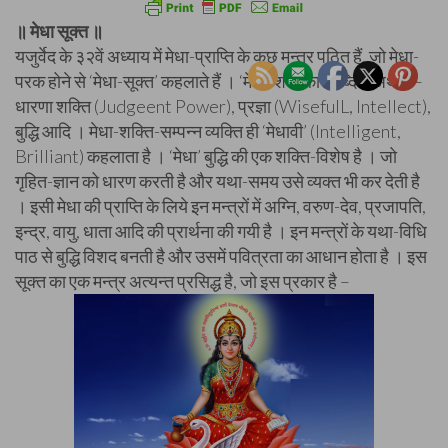
॥ मेधा सूक्त ॥
यजुर्वेद के ३२वें अध्याय में मेधा-प्राप्ति के कुछ मन्त्र पठित हैं, जो मेधा-
परक होने से ‘मेधा-सूक्त’ कहलाते हैं । ‘मेधा’ शब्द का शाब्दिक अर्थ है –
धारणा शक्ति (Judgeent Power), प्रज्ञा (WisefulL, Intellect),
बुद्धि आदि । मेधा-शक्ति-सम्पन्न व्यक्ति ही ‘मेधावी’ (Intelligent,
Brilliant) कहलाता है । ‘मेधा’ बुद्धि की एक शक्ति-विशेष है । जो
गृहित-ज्ञान को धारण करती है और यथा-समय उसे व्यक्त भी कर देती है
। इसी मेधा की प्राप्ति के लिये इन मन्त्रों में अग्नि, वरुण-देव, प्रजापति,
इन्द्र, वायु, धाता आदि की प्रार्थना की गयी है । इन मन्त्रों के यथा-विधि
पाठ से बुद्धि विशद बनती है और उसमें पवित्रता का आधान होता है । इस
सूक्त का एक मन्त्र अत्यन्त प्रसिद्ध है, जो इस प्रकार है –