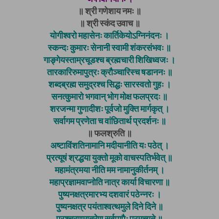
॥ श्री गणेशाय नमः ॥
॥ श्री स्कंद उवाच ॥
योगीश्वरो महासेनः कार्तिकेयोऽग्निनंदनः ।
स्कन्दः कुमारः सेनानी स्वामी शंकरसंभवः ॥
गाङ्गेयस्ताम्रचूडश्च ब्रह्मचारी शिखिध्वजः ।
तारकारिरुमापुत्रः क्रौञ्चारिस्च षडाननः ॥
शब्दब्रह्म समुद्रश्च सिद्धः सारस्वतो गुहः ।
सनत्कुमारो भगवान् भोग मोक्ष फलप्रदः ॥
शरजन्मा गुणादीशः पूर्वजो मुक्ति मार्गकृत् ।
सर्वागम प्रणेता च वांछितार्थ प्रदर्शनः ॥
॥ फलश्रुति ॥
अष्‍टाविंशतिनामानि मदीयानीति यः पठेत् ।
प्रत्यूषं श्रद्धया युक्‍तो मूको वाचस्पतिर्भवेत् ॥
महामंत्रमया नीति मम नामानुकीर्तनम् ।
महाप्रज्ञामवाप्नोति नात्र कार्या विचारणा ॥
पुष्यनक्षत्रमारभ्य दशवारं पठेन्नरः ।
पुष्यनक्षत्र पयंताश्वत्थमुले दिने दिने ॥
पुरश्‍चरणमात्रेण सर्वपापैः प्रमुच्यते ॥