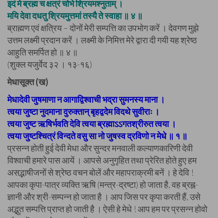
इदं मे ब्रह्म च क्षत्रं चोभे श्रियमश्नुताम् ।
मयि देवा दधतु श्रियमुत्तमां तस्यै ते स्वाहा ॥ ४ ॥
ब्राह्मण एवं क्षत्रिय – दोनों मेरी सम्पत्ति का उपभोग करें । देवगण मुझे
उत्तम लक्ष्मी प्रदान करें । लक्ष्मी के निमित्त मेरे द्वारा दी गयी यह श्रेष्ठ
आहुति समर्पित हो ॥ ४ ॥
(शुक्ल यजुर्वेद ३२ । १३-१६)
मेधासूक्त (ख)
मेधादेवी जुषमाणा न आगाद्विश्वाची भद्रा सुमनस्य माना ।
त्वया जुष्टा नुदमाना दुरुक्तान् बृहद्वदेम विदथे सुवीराः ।
त्वया जुष्ट ऋषिर्भवति देवि त्वया ब्रह्माऽऽगतश्रीरुत त्वया ।
त्वया जुष्टश्चित्रं विन्दते वसु सा नो जुषस्व द्रविणो न मेधे ॥ १ ॥
प्रसन्न होती हुई देवी मेधा और सुन्दर मनवाली कल्याणकारिणी देवी
विश्वाची हमारे पास आयें । आपसे अनुगृहित तथा प्रेरित होते हुए हम
असद्भाषीजनों से श्रेष्ठ वचन बोलें और महापराक्रमी बनें । हे देवि !
आपका कृपा-पात्र व्यक्ति ऋषि (मन्त्र-द्रष्टा) हो जाता है, वह ब्रह्न-
ज्ञानी और श्री-सम्पन्न हो जाता है । आप जिस पर कृपा करती हैं, उसे
अद्भुत सम्पत्ति प्राप्त हो जाती है । ऐसी हे मेधे ! आप हम पर प्रसन्न होवो