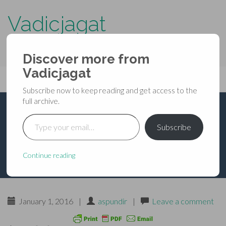
Vadicjagat
know more about…..
Discover more from
Primary
Vadicjagat
Skip
Vadicjagat
to
Menu
Subscribe now to keep reading and get access to the
content
full archive.
Type your email…
रोग-आपत्ति-निवारक मन्त्र
Subscribe
Continue reading
January 1, 2016
|
aspundir
|
Leave a comment