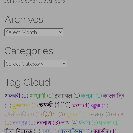
Join 778 other subscribers
Archives
Archives
Categories
Categories
Tag Cloud
अकबरी (1)
अम्भृाणी (1)
इस्मायल (1)
कलुवा (1)
कालरात्रि
चण्डी (102)
(1)
कुष्माण्डा (1)
चरण (1)
जुआ (1)
त्रैलोक्यविजय (1)
द्वितीया (3)
धूमावती (1)
नक्षत्र (3)
नजर
(2)
नवग्रह (1)
नवनाथ (8)
नाथ (4)
पंचांग (3)
पञ्जर (1)
पीड़ा-निवारक (1)
पुरुष (1)
प्रत्यङ्गिरा (1)
बवासीर (1)