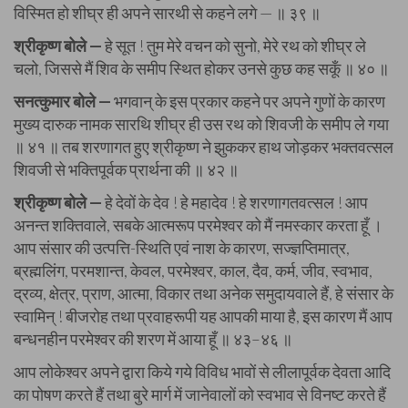
विस्मित हो शीघ्र ही अपने सारथी से कहने लगे — ॥ ३९ ॥
श्रीकृष्ण बोले —
हे सूत ! तुम मेरे वचन को सुनो, मेरे रथ को शीघ्र ले
चलो, जिससे मैं शिव के समीप स्थित होकर उनसे कुछ कह सकूँ ॥ ४० ॥
सनत्कुमार बोले —
भगवान् के इस प्रकार कहने पर अपने गुणों के कारण
मुख्य दारुक नामक सारथि शीघ्र ही उस रथ को शिवजी के समीप ले गया
॥ ४१ ॥ तब शरणागत हुए श्रीकृष्ण ने झुककर हाथ जोड़कर भक्तवत्सल
शिवजी से भक्तिपूर्वक प्रार्थना की ॥ ४२ ॥
श्रीकृष्ण बोले —
हे देवों के देव ! हे महादेव ! हे शरणागतवत्सल ! आप
अनन्त शक्तिवाले, सबके आत्मरूप परमेश्वर को मैं नमस्कार करता हूँ ।
आप संसार की उत्पत्ति-स्थिति एवं नाश के कारण, सज्ज्ञप्तिमात्र,
ब्रह्मलिंग, परमशान्त, केवल, परमेश्वर, काल, दैव, कर्म, जीव, स्वभाव,
द्रव्य, क्षेत्र, प्राण, आत्मा, विकार तथा अनेक समुदायवाले हैं, हे संसार के
स्वामिन् ! बीजरोह तथा प्रवाहरूपी यह आपकी माया है, इस कारण मैं आप
बन्धनहीन परमेश्वर की शरण में आया हूँ ॥ ४३–४६ ॥
आप लोकेश्वर अपने द्वारा किये गये विविध भावों से लीलापूर्वक देवता आदि
का पोषण करते हैं तथा बुरे मार्ग में जानेवालों को स्वभाव से विनष्ट करते हैं