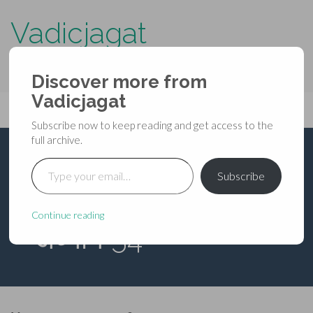
Vadicjagat
know more about…..
Discover more from
Primary
Vadicjagat
Skip
Vadicjagat
to
Menu
Subscribe now to keep reading and get access to the
content
full archive.
Type your email…
शिवमहापुराण – द्वितीय
Subscribe
रुद्रसंहिता [पंचम-युद्धखण्ड]
Continue reading
– अध्याय 54