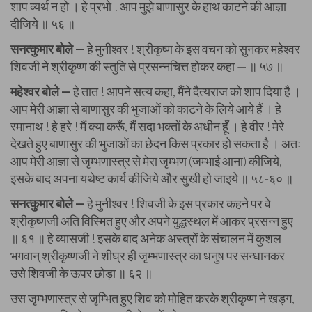
शाप व्यर्थ न हो । हे प्रभो ! आप मुझे बाणासुर के हाथ काटने की आज्ञा
दीजिये ॥ ५६ ॥
सनत्कुमार बोले —
हे मुनीश्वर ! श्रीकृष्ण के इस वचन को सुनकर महेश्वर
शिवजी ने श्रीकृष्ण की स्तुति से प्रसन्नचित्त होकर कहा — ॥ ५७ ॥
महेश्वर बोले —
हे तात ! आपने सत्य कहा, मैंने दैत्यराज को शाप दिया है ।
आप मेरी आज्ञा से बाणासुर की भुजाओं को काटने के लिये आये हैं । हे
रमानाथ ! हे हरे ! मैं क्या करूँ, मैं सदा भक्तों के अधीन हूँ । हे वीर ! मेरे
देखते हुए बाणासुर की भुजाओं का छेदन किस प्रकार हो सकता है । अतः
आप मेरी आज्ञा से जृम्भणास्त्र से मेरा जृम्भण (जम्भाई आना) कीजिये,
इसके बाद अपना यथेष्ट कार्य कीजिये और सुखी हो जाइये ॥ ५८-६० ॥
सनत्कुमार बोले —
हे मुनीश्वर ! शिवजी के इस प्रकार कहने पर वे
श्रीकृष्णजी अति विस्मित हुए और अपने युद्धस्थल में आकर प्रसन्न हुए
॥ ६१ ॥ हे व्यासजी ! इसके बाद अनेक अस्त्रों के संचालन में कुशल
भगवान् श्रीकृष्णजी ने शीघ्र ही जृम्भणास्त्र का धनुष पर सन्धानकर
उसे शिवजी के ऊपर छोड़ा ॥ ६२ ॥
उस जृम्भणास्त्र से जृम्भित हुए शिव को मोहित करके श्रीकृष्ण ने खड्ग,