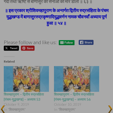
गदा तथा ऋष्टि से बाणासुर की सेनाओं को मार डाला ॥ ६३ ॥
॥ इस प्रकार श्रीशिवमहापुराण के अन्तर्गत द्वितीय रुद्रसंहिता के पंचम
युद्धखण्ड में बाणासुररुद्रकृष्णादियुद्धवर्णन नामक चौवनवाँ अध्याय पूर्ण
हुआ ॥ ५४ ॥
Please follow and like us:
Related
शिवमहापुराण – द्वितीय रुद्रसंहिता
शिवमहापुराण – द्वितीय रुद्रसंहिता
[पंचम-युद्धखण्ड] – अध्याय 53
[पंचम-युद्धखण्ड] – अध्याय 56
October 9, 2019
October 10, 2019
In "शिवमहापुराण"
In "शिवमहापुराण"