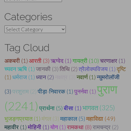
Categories
Categories
Tag Cloud
अकबरी (1)
आरती (3)
ऋग्वेद (1)
गायत्री (10)
चरणाक्षर (1)
च्यवन ऋषि (1)
जानकी (3)
तिथि (2)
त्रैलोक्यविजय (1)
दृष्टि
(1)
धर्मराज (1)
ध्यान (2)
नक्षत्र (3)
नवार्ण (1)
न्युमरोलॉजी
पुराण
(3)
परशुराम (2)
पीड़ा-निवारक (1)
पुनर्नवा (1)
(2241)
भागवत (325)
प्रार्थना (5)
बीसा (1)
भुजङ्गप्रयात (1)
मंगल (3)
महाकाल (5)
महाविद्या (49)
महावीर (1)
मोहिनी (1)
योग (1)
रामकथा (8)
रामचन्द्र (2)