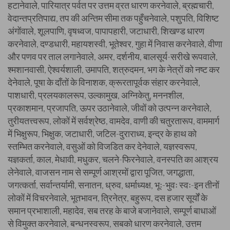
हटानेवाले, पारियात्र पर्वत पर उत्तम व्रत धारण करनेवाले, ब्रह्मचारी,
वेदान्तप्रतिपाद्य, तप की अन्तिम सीमा तक पहुँचनेवाले, पशुपति, विशिष्ट
अंगोंवाले, शूलपाणि, वृषध्वज, पापापहारी, जटाधारी, शिखण्ड धारण
करनेवाले, दण्डधारी, महायशस्वी, भूतेश्वर, गुहा में निवास करनेवाले, वीणा
और पणव पर ताल लगानेवाले, अमर, दर्शनीय, बालसूर्य-सरीखे रूपवाले,
श्मशानवासी, ऐश्वर्यशाली, उमापति, शत्रुदमन, भग के नेत्रों को नष्ट कर
देनेवाले, पूषा के दाँतों के विनाशक, क्रूरतापूर्वक संहार करनेवाले,
पाशधारी, प्रलयकालरूप, उल्कामुख, अग्निकेतु, मननशील,
प्रकाशमान, प्रजापति, ऊपर उठानेवाले, जीवों को उत्पन्न करनेवाले,
तुरीयतत्त्वरूप, लोकों में सर्वश्रेष्ठ, वामदेव, वाणी की चतुरतारूप, वाममार्ग
में भिक्षुरूप, भिक्षुक, जटाधारी, जटिल-दुराराध्य, इन्द्र के हाथ को
स्तम्भित करनेवाले, वसुओं को विजडित कर देनेवाले, यज्ञस्वरूप,
यज्ञकर्ता, काल, मेधावी, मधुकर, चलने-फिरनेवाले, वनस्पति का आश्रय
लेनेवाले, वाजसन नाम से सम्पूर्ण आश्रमों द्वारा पूजित, जगद्धाता,
जगत्कर्ता, सर्वान्तर्यामी, सनातन, ध्रुव, धर्माध्यक्ष, भूः-भुवः स्वः-इन तीनों
लोकों में विचरनेवाले, भूतभावन, त्रिनेत्र, बहुरूप, दस हजार सूर्यों के
समान प्रभाशाली, महादेव, सब तरह के बाजे बजानेवाले, सम्पूर्ण बाधाओं
से विमुक्त करनेवाले, बन्धनस्वरूप, सबको धारण करनेवाले, उत्तम