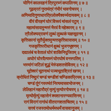
योगिनं कालदहनं त्रिपुरघ्नं कपालिनम् ॥ ७ ॥
गूढव्रतं गुप्तमंत्रं गंभीरं भावगोचरम् ।
अणिमादिगुणाधारत्रिलोक्यैश्वर्य्यदायकम् ॥ ८ ॥
वीरं वीरहणं घोरं विरूपं मांसलं पटुम् ।
महामांसादमुन्मत्तं भैरवं वै महेश्वरम् ॥ ९ ॥
त्रैलोक्यद्रावणं लुब्धं लुब्धकं यज्ञसूदनम् ।
कृत्तिकानां सुतैर्युक्तमुन्मत्तकृत्तिवाससम् ॥ १० ॥
गजकृत्तिपरीधानं क्षुब्धं भुजगभूषणम् ।
दद्यालंबं च वेतालं घोरं शाकिनिपूजितम् ॥ ११ ॥
अघोरं घोरदैत्यघ्नं घोरघोषं वनस्पतिम् ।
भस्मांगं जटिलं शुद्धं भेरुंडशतसेवितम् ॥ १२ ॥
भूतेश्वरं भूतनाथं पञ्चभूताश्रितं खगम् ।
क्रोधितं निष्ठुरं चण्डं चण्डीशं चण्डिकाप्रियम् ॥ १३ ॥
चण्डं तुंगं गरुत्मंतं नित्यमासवभोजनम् ।
लेलिहानं महारौद्रं मृत्युं मृत्योरगोचरम् ॥ १४ ॥
मृत्योर्मृत्युं महासेनं श्मशानारण्यवासिनम् ।
रागं विरागं रागांधं वीतरागशताचितम् ॥ १५ ॥
सत्त्वं रजस्तमोधर्ममधर्मं वासवानुजम् ।