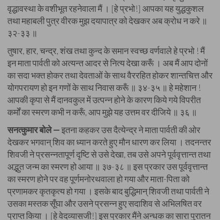
वृद्धावस्था के वशीभूत रहनेवाला मैं । [हे प्रभो!] आपका यह युद्धकुशल
तथा महाबली पुत्र वीरक मुझ दयापात्र को देखकर अब क्रोध न करे ॥
३२-३३ ॥
तुषार, हार, चन्द्र, शंख तथा कुन्द के समान स्वच्छ वर्णवाले हे प्रभो ! मैं
इन माता पार्वती को अत्यन्त आदर से नित्य देखा करूँ । अब मैं आप दोनों
का सदा भक्त होकर तथा देवताओं के साथ वैररहित होकर शान्तचित्त और
योगपरायण हो इन गणों के साथ निवास करूँ ॥ ३४-३५ ॥ हे महेशान !
आपकी कृपा से मैं दानवकुल में उत्पन्न होने के कारण किये गये विपरीत
कर्मों का स्मरण कभी न करूँ, आप मुझे यह उत्तम वर दीजिये ॥ ३६ ॥
सनत्कुमार बोले —
इतना कहकर उस दैत्येन्द्र ने माता पार्वती की ओर
देखकर भगवान् शिव का ध्यान करते हुए मौन धारण कर लिया । तदनन्तर
शिवजी ने प्रसन्नतापूर्ण दृष्टि से उसे देखा, तब उसे अपने पूर्ववृत्तान्त तथा
अद्भुत जन्म का स्मरण हो आया ॥ ३७-३८ ॥ इस प्रकार उस पूर्ववृत्तान्त
का स्मरण होने पर वह पूर्णमनोरथवाला हो गया और माता-पिता को
प्रणामकर कृतकृत्य हो गया । इसके बाद बुद्धिमान् शिवजी तथा पार्वती ने
उसका मस्तक सूँघा और उसने प्रसन्न हुए सदाशिव से अभिलषित वर
प्राप्त किया । [हे वेदव्यासजी!] इस प्रकार मैंने अन्धक का सारा पुरातन