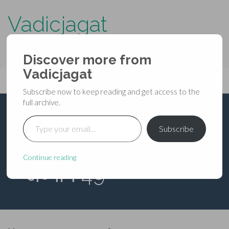
Vadicjagat
know more about…..
Discover more from
Primary
Vadicjagat
Skip
Vadicjagat
to
Menu
Subscribe now to keep reading and get access to the
content
full archive.
Type your email…
शिवमहापुराण – द्वितीय
Subscribe
रुद्रसंहिता [पंचम-युद्धखण्ड]
Continue reading
– अध्याय 49