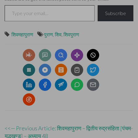
Type your email…
Subscribe
शिवमहापुराण
पुराण
,
शिव
,
शिवपुराण
Post
<<— Previous Article: शिवमहापुराण – द्वितीय रुद्रसंहिता [पंचम-
युद्धखण्ड] – अध्याय 48