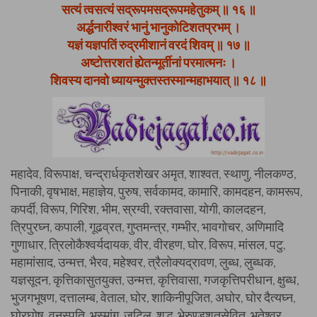
सत्यं त्वसत्यं सद्रूपमसद्रूपमहेतुकम् ॥ १६ ॥
अर्द्धनारीश्वरं भानुं भानुकोटिशतप्रभम् ।
यज्ञं यज्ञपतिं रुद्रमीशानं वरदं शिवम् ॥ १७ ॥
अष्टोत्तरशतं ह्येतन्मूर्तीनां परमात्मनः ।
शिवस्य दानवो ध्यायन्मुक्तस्तस्मान्महाभयात् ॥ १८ ॥
महादेव, विरूपाक्ष, चन्द्रार्धकृतशेखर अमृत, शाश्वत, स्थाणु, नीलकण्ठ,
पिनाकी, वृषभाक्ष, महाज्ञेय, पुरुष, सर्वकामद, कामारि, कामदहन, कामरूप,
कपर्दी, विरूप, गिरिश, भीम, स्रग्वी, रक्तवासा, योगी, कालदहन,
त्रिपुरघ्न, कपाली, गूढव्रत, गुप्तमन्त्र, गम्भीर, भावगोचर, अणिमादि
गुणाधार, त्रिलोकैश्वर्यदायक, वीर, वीरहण, घोर, विरूप, मांसल, पटु,
महामांसाद, उन्मत्त, भैरव, महेश्वर, त्रैलोक्यद्रावण, लुब्ध, लुब्धक,
यज्ञसूदन, कृत्तिकासुतयुक्त, उन्मत्त, कृत्तिवासा, गजकृत्तिपरीधान, क्षुब्ध,
भुजगभूषण, दत्तालम्ब, वेताल, घोर, शाकिनीपूजित, अघोर, घोर दैत्यघ्न,
घोरघोष, वनस्पति, भस्मांग, जटिल, शुद्ध, भेरुण्डशतसेवित, भूतेश्वर,