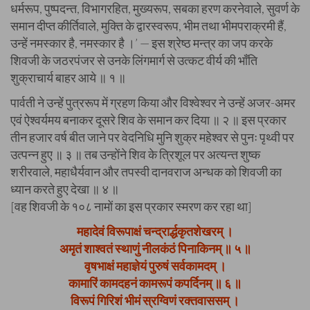
धर्मरूप, पुष्पदन्त, विभागरहित, मुख्यरूप, सबका हरण करनेवाले, सुवर्ण के
समान दीप्त कीर्तिवाले, मुक्ति के द्वारस्वरूप, भीम तथा भीमपराक्रमी हैं,
उन्हें नमस्कार है, नमस्कार है ।’ — इस श्रेष्ठ मन्त्र का जप करके
शिवजी के जठरपंजर से उनके लिंगमार्ग से उत्कट वीर्य की भाँति
शुक्राचार्य बाहर आये ॥ १ ॥
पार्वती ने उन्हें पुत्ररूप में ग्रहण किया और विश्वेश्वर ने उन्हें अजर-अमर
एवं ऐश्वर्यमय बनाकर दूसरे शिव के समान कर दिया ॥ २ ॥ इस प्रकार
तीन हजार वर्ष बीत जाने पर वेदनिधि मुनि शुक्र महेश्वर से पुनः पृथ्वी पर
उत्पन्न हुए ॥ ३ ॥ तब उन्होंने शिव के त्रिशूल पर अत्यन्त शुष्क
शरीरवाले, महाधैर्यवान और तपस्वी दानवराज अन्धक को शिवजी का
ध्यान करते हुए देखा ॥ ४ ॥
[वह शिवजी के १०८ नामों का इस प्रकार स्मरण कर रहा था]
महादेवं विरूपाक्षं चन्द्रार्द्धकृतशेखरम् ।
अमृतं शाश्वतं स्थाणुं नीलकंठं पिनाकिनम् ॥ ५ ॥
वृषभाक्षं महाज्ञेयं पुरुषं सर्वकामदम् ।
कामारिं कामदहनं कामरूपं कपर्दिनम् ॥ ६ ॥
विरूपं गिरिशं भीमं स्रग्विणं रक्तवाससम् ।