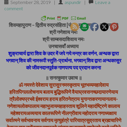
September 28, 2019
|
aspundir
|
Leave a
comment
शिवमहापुराण – द्वितीय रुद्रसंहिता [पंचम-युद्धखण्ड] – अध्याय 49
श्री गणेशाय नमः
श्री साम्बसदाशिवाय नमः
उनचासवाँ अध्याय
शुक्राचार्य द्वारा शिव के उदर में जपे गये मन्त्र का वर्णन, अन्धक द्वारा
भगवान् शिव की नामरूपी स्तुति-प्रार्थना, भगवान् शिव द्वारा अन्धकासुर
को जीवनदानपूर्वक गाणपत्य पद प्रदान करना
॥ सनत्कुमार उवाच ॥
ॐ नमस्ते देवेशाय सुरासुरनमस्कृताय भूतभव्यमहादेवाय
हरितपिगललोचनाय बलाय बुद्धिरूपिणे वैयाघ्रवसनच्छदायारणेयाय
त्रैलोक्यप्रभवे ईश्वराय हराय हरितनेत्राय युगान्तकरणायानलाय-
गणेशायलोकपालाय महाभुजायमहाहस्ताय शूलिने महादंष्ट्रिणे कालाय
महेश्वरायअव्ययाय कालरूपिणे नीलग्रीवाय महोदराय गणाध्यक्षाय
सर्वात्मने सर्वभावनाय सर्वगाय मृत्युहंत्रे पारियात्रसुव्रताय ब्रह्मचारिणे