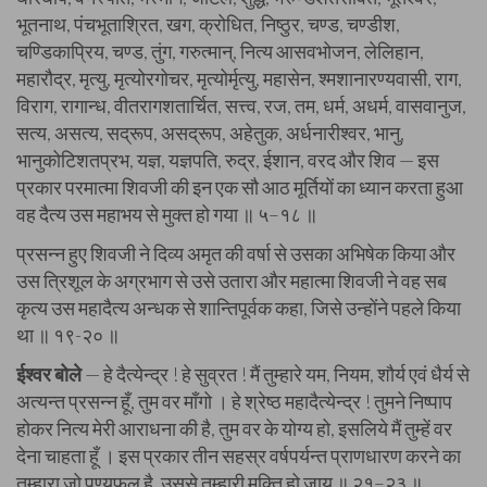
भूतनाथ, पंचभूताश्रित, खग, क्रोधित, निष्ठुर, चण्ड, चण्डीश,
चण्डिकाप्रिय, चण्ड, तुंग, गरुत्मान्, नित्य आसवभोजन, लेलिहान,
महारौद्र, मृत्यु, मृत्योरगोचर, मृत्योर्मृत्यु, महासेन, श्मशानारण्यवासी, राग,
विराग, रागान्ध, वीतरागशतार्चित, सत्त्व, रज, तम, धर्म, अधर्म, वासवानुज,
सत्य, असत्य, सद्रूप, असद्रूप, अहेतुक, अर्धनारीश्वर, भानु,
भानुकोटिशतप्रभ, यज्ञ, यज्ञपति, रुद्र, ईशान, वरद और शिव — इस
प्रकार परमात्मा शिवजी की इन एक सौ आठ मूर्तियों का ध्यान करता हुआ
वह दैत्य उस महाभय से मुक्त हो गया ॥ ५–१८ ॥
प्रसन्न हुए शिवजी ने दिव्य अमृत की वर्षा से उसका अभिषेक किया और
उस त्रिशूल के अग्रभाग से उसे उतारा और महात्मा शिवजी ने वह सब
कृत्य उस महादैत्य अन्धक से शान्तिपूर्वक कहा, जिसे उन्होंने पहले किया
था ॥ १९-२० ॥
ईश्वर बोले
— हे दैत्येन्द्र ! हे सुव्रत ! मैं तुम्हारे यम, नियम, शौर्य एवं धैर्य से
अत्यन्त प्रसन्न हूँ, तुम वर माँगो । हे श्रेष्ठ महादैत्येन्द्र ! तुमने निष्पाप
होकर नित्य मेरी आराधना की है, तुम वर के योग्य हो, इसलिये मैं तुम्हें वर
देना चाहता हूँ । इस प्रकार तीन सहस्र वर्षपर्यन्त प्राणधारण करने का
तुम्हारा जो पुण्यफल है, उससे तुम्हारी मुक्ति हो जाय ॥ २१–२३ ॥