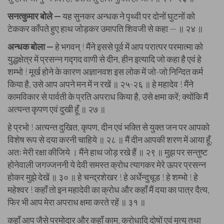
सनत्कुमार बोले —
यह सुनकर अन्धक ने पृथ्वी पर दोनों घुटनों को
टेककर काँपते हुए हाथ जोड़कर उमापति शिवजी से कहा — ॥ २४ ॥
अन्धक बोला —
हे भगवन् ! मैंने इससे पूर्व में आप परात्पर परमात्मा को
युद्धक्षेत्र में प्रसन्न गद्गद वाणी से दीन, हीन इत्यादि जो कहा है एवं हे
शम्भो ! मूर्ख होने के कारण अज्ञानवश इस लोक में जो-जो निन्दित कर्म
किया है, उसे आप अपने मन में न रखें ॥ २५-२६ ॥ हे महादेव ! मैंने
कामविकार से पार्वती के प्रति अपराध किया है, उसे क्षमा करें; क्योंकि मैं
अत्यन्त कृपण एवं दुखी हूँ ॥ २७ ॥
हे प्रभो ! अत्यन्त दुखित, कृपण, दीन एवं भक्ति से युक्त जन पर आपको
विशेष रूप से दया करनी चाहिये ॥ २८ ॥ मैं दीन आपकी शरण में आया हूँ,
अतः मेरी रक्षा कीजिये । मैंने हाथ जोड़ रखे हैं ॥ २९ ॥ मुझ पर सन्तुष्ट
होनेवाली जगज्जननी ये देवी समस्त क्रोध त्यागकर मेरे ऊपर प्रसन्न
होकर मुझे देखें ॥ ३० ॥ हे चन्द्रशेखर ! हे अर्धेन्दुचूड ! हे शम्भो ! हे
महेश्वर ! कहाँ तो इन महादेवी का क्रोध और कहाँ मैं दया का पात्र दैत्य,
फिर भी आप मेरा अपराध क्षमा करते रहें ॥ ३१ ॥
कहाँ आप जैसे परमोदार और कहाँ काम, क्रोधादि दोषों एवं मृत्यु तथा