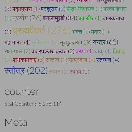
(1)
देवता (1)
नजर (2)
नारायण (7)
न्युमरोलॉजी
(3)
पद्मपुराण (1)
परशुराम (2)
पीड़ा-निवारक (1)
प्रत्यङ्गिरा
प्रयोग (76)
बगलामुखी (34)
(1)
बवासीर (1)
बालकनाथ
ब्रह्मवैवर्त (276)
(1)
भक्त (1)
मकर (1)
यन्त्र (62)
मुस्लिम (17)
मृत्युञ्जय (19)
महाभारत (1)
रक्षा-पाल (2)
वज्रपञ्जर-कवच (2)
वरुण (1)
वाक् (1)
विवाह
(7)
शुभकामनाएं (3)
सन्तान (1)
सम्प्रदाय (2)
स्तम्भन (4)
स्तोत्र (202)
स्थान (1)
स्वाहा (1)
counter
Stat Counter :-
5,276,114
Meta