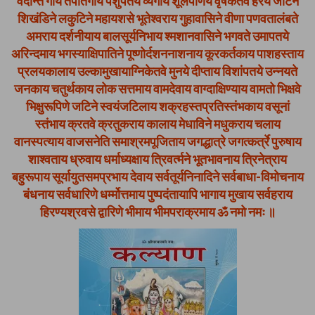
वेदान्त गाय तपोंतगाय पशुपतये व्यंगाय शूलपाणये वृषकेतवे हरये जटिने
शिखंडिने लकुटिने महायशसे भूतेश्वराय गुहावासिने वीणा पणवतालंबते
अमराय दर्शनीयाय बालसूर्यनिभाय श्मशानवासिने भगवते उमापतये
अरिन्दमाय भगस्याक्षिपातिने पूष्णोर्दशननाशनाय कूरकर्तकाय पाशहस्ताय
प्रलयकालाय उल्कामुखायाग्निकेतवे मुनये दीप्ताय विशांपतये उन्नयते
जनकाय चतुर्थकाय लोक सत्तमाय वामदेवाय वाग्दाक्षिण्याय वामतो भिक्षवे
भिक्षुरूपिणे जटिने स्वयंजटिलाय शक्रहस्तप्रतिस्तंभकाय वसूनां
स्तंभाय क्रतवे क्रतुकराय कालाय मेधाविने मधुकराय चलाय
वानस्पत्याय वाजसनेति समाश्रमपूजिताय जगद्धात्रे जगत्कर्त्रे पुरुषाय
शाश्वताय ध्रुवाय धर्माध्यक्षाय त्रिवर्त्मने भूतभावनाय त्रिनेत्राय
बहुरूपाय सूर्यायुतसमप्रभाय देवाय सर्वतूर्यनिनादिने सर्वबाधा-विमोचनाय
बंधनाय सर्वधारिणे धर्म्मोत्तमाय पुष्पदंतायापि भागाय मुखाय सर्वहराय
हिरण्यश्रवसे द्वारिणे भीमाय भीमपराक्रमाय ॐ नमो नमः ॥