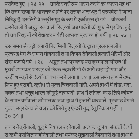
प्रविष्ट हुए ॥ २४-२५ ॥ उनके स्त्रीरूप धारण करने का कारण यह था
कि उत्तम राजा के आसनस्थ होने पर उसके अन्तःपुर में पुरुषवेश में जाना
निषिद्ध है, इसलिये वे स्त्रीसमूह के रूप में एकत्रित हो गये । वीरकार्य
करनेवाली ये अद्भुत रूपवाली स्त्रियाँ जब पार्वती की गुफा में प्रविष्ट हुईं,
तो उन स्त्रियों को देखकर पार्वती अत्यन्त प्रसन्न हो गयीं ॥ २६-२७ ॥
उस समय सैकड़ों हजारों नितम्बिनी स्त्रियों के द्वारा प्रलयकालीन
प्रचण्ड मेघ के समान घोषवाली तथा विजय देनेवाली हजारों भेरियाँ और
शंख बजाये गये ॥ २८ ॥ अद्भुत तथा प्रचण्ड पराक्रमवाला वीरक भी
मूर्च्छा त्यागकर शस्त्र को लेकर महारथियों के आगे खड़ा हो गया और
उन्हीं शस्त्रों से दैत्यों का वध करने लगा ॥ २९ ॥ उस समय हाथ में दण्ड
लिये हुए ब्राह्मी, क्रोध से युक्त चित्तवाली गौरी, अपने हाथों में शंख, गदा,
चक्र तथा धनुष धारण की हुई नारायणी, हाथ में लांगल, दण्ड लिये कांचन
के समान वर्णवाली व्योमालका तथा हाथ में हजारों धारवाले, प्रचण्ड वेग से
युक्त, उग्र वेगवाले वज्र को लिये हुए ऐन्द्री युद्ध हेतु निकल पड़ीं ॥
३०-३१ ॥
हजार नेत्रोंवाली, युद्ध में निश्चल रहनेवाली, अत्यन्त दुर्जय, सैकड़ों दैत्यों
से कभी पराजित न होनेवाली तथा भयंकर मुखवाली वैश्वानरी तथा हाथ में