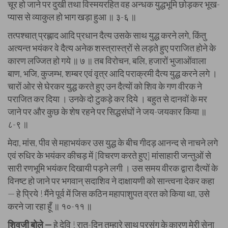
चूर हो जाने पर दुखी तथा विस्मयरहित वह अन्धक युद्धभूमि छोड़कर भूख-
प्यास से व्याकुल हो भाग खड़ा हुआ ॥ ३-६ ॥
तत्पश्चात् प्रह्लाद आदि प्रधान दैत्य उसके साथ युद्ध करने लगे, किंतु
अत्यन्त भयंकर वे दैत्य अनेक शस्त्रास्त्रों से लड़ते हुए पराजित होने के
कारण लज्जित हो गये ॥ ७ ॥ तब विरोचन, बलि, हजारों भुजाओंवाला
बाण, भजि, कुजम्भ, शम्बर एवं वृत्र आदि पराक्रमी दैत्य युद्ध करने लगे ।
चारों ओर से घेरकर युद्ध करते हुए उन दैत्यों को शिव के गण वीरक ने
पराजित कर दिया । उनके दो टुकड़े कर दिये । बहुत से दानवों के मर
जाने पर और कुछ के शेष रहने पर सिद्धसंघों ने जय-जयकार किया ॥
८-९ ॥
मेदा, मांस, पीव से महाभयंकर उस युद्ध के बीच गीदड़ आनन्द से नाचने लगे
एवं रुधिर के भयंकर कीचड़ में [विचरण करते हुए] मांसाहारी जन्तुओं से
सारी रणभूमि भयंकर दिखायी पड़ने लगी । उस समय वीरक द्वारा दैत्यों के
विनष्ट हो जाने पर भगवान् सदाशिव ने दाक्षायणी को सान्त्वना देकर कहा
— हे प्रिये ! मैंने पूर्व में जिस कठिन महापाशुपत व्रत को किया था, उसे
करने जा रहा हूँ ॥ १०-११ ॥
शिवजी बोले —
हे देवि ! रात-दिन तुम्हारे साथ प्रसंग के कारण मेरी सेना