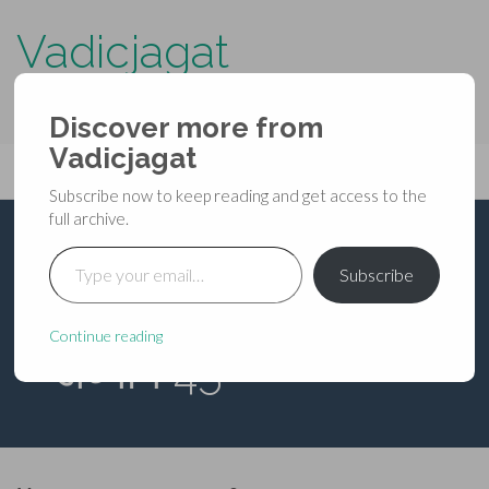
Vadicjagat
know more about…..
Discover more from
Primary
Vadicjagat
Skip
Vadicjagat
to
Menu
Subscribe now to keep reading and get access to the
content
full archive.
Type your email…
शिवमहापुराण – द्वितीय
Subscribe
रुद्रसंहिता [पंचम-युद्धखण्ड]
Continue reading
– अध्याय 45