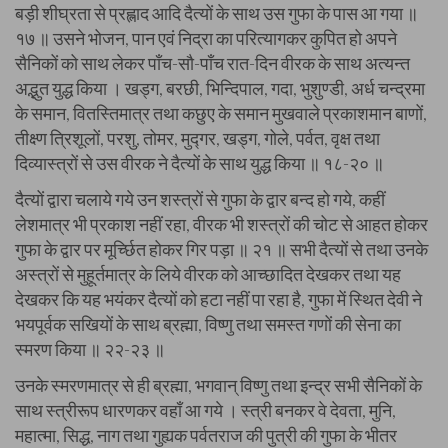
बड़ी शीघ्रता से प्रह्लाद आदि दैत्यों के साथ उस गुफा के पास आ गया ॥
१७ ॥ उसने भोजन, पान एवं निद्रा का परित्यागकर कुपित हो अपने
सैनिकों को साथ लेकर पाँच-सौ-पाँच रात-दिन वीरक के साथ अत्यन्त
अद्भुत युद्ध किया । खड्ग, बरछी, भिन्दिपाल, गदा, भुशुण्डी, अर्ध चन्द्रमा
के समान, वितस्तिमात्र तथा कछुए के समान मुखवाले प्रकाशमान बाणों,
तीक्ष्ण त्रिशूलों, परशु, तोमर, मुद्गर, खड्ग, गोले, पर्वत, वृक्ष तथा
दिव्यास्त्रों से उस वीरक ने दैत्यों के साथ युद्ध किया ॥ १८-२० ॥
दैत्यों द्वारा चलाये गये उन शस्त्रों से गुफा के द्वार बन्द हो गये, कहीं
लेशमात्र भी प्रकाश नहीं रहा, वीरक भी शस्त्रों की चोट से आहत होकर
गुफा के द्वार पर मूर्च्छित होकर गिर पड़ा ॥ २१ ॥ सभी दैत्यों से तथा उनके
अस्त्रों से मुहूर्तमात्र के लिये वीरक को आच्छादित देखकर तथा यह
देखकर कि यह भयंकर दैत्यों को हटा नहीं पा रहा है, गुफा में स्थित देवी ने
भयपूर्वक सखियों के साथ ब्रह्मा, विष्णु तथा समस्त गणों की सेना का
स्मरण किया ॥ २२-२३ ॥
उनके स्मरणमात्र से ही ब्रह्मा, भगवान् विष्णु तथा इन्द्र सभी सैनिकों के
साथ स्त्रीरूप धारणकर वहाँ आ गये । स्त्री बनकर वे देवता, मुनि,
महात्मा, सिद्ध, नाग तथा गुह्यक पर्वतराज की पुत्री की गुफा के भीतर