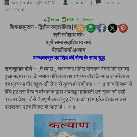
September 28, 2019
|
aspundir
|
Leave a
comment
शिवमहापुराण – द्वितीय रुद्रसंहिता [पंचम-युद्धखण्ड] – अध्याय 45
श्री गणेशाय नमः
श्री साम्बसदाशिवाय नमः
पैंतालीसवाँ अध्याय
अन्धकासुर का शिव की सेना के साथ युद्ध
सनत्कुमार बोले —
[हे व्यास!] तदनन्तर मदिरा पानकर नेत्रों को घुमाता
हुआ मदमत्त गज के समान गतिवाला तथा श्रेष्ठ वीरों के साथ चलनेवाला
वह प्रचण्ड वीर बहुत-सी सेना से युक्त हो वहाँ गया ॥ १ ॥ काम के बाण से
बिँधे हुए उस दैत्य ने वीरक के द्वारा अवरुद्ध मार्गवाली उस गुफा को उसी
प्रकार देखा, जैसे तैलपूर्ण जलते हुए दीपक को प्रेमपूर्वक देखकर उसे
प्राप्तकर पतंग विनष्ट हो जाता है ॥ २ ॥