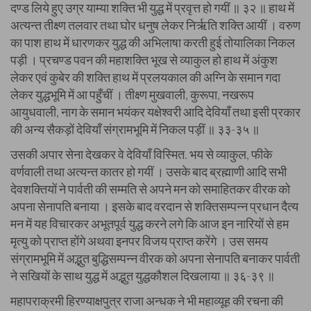
दण्ड लिये हुए उग्र याम्या शक्ति भी युद्ध में प्रवृत्त हो गयीं ॥ ३२ ॥ हाथ में
अत्यन्त तीक्ष्ण तलवार तथा घोर धनुष लेकर निर्ऋति शक्ति आयीं । वरुण
का पाश हाथ में धारणकर युद्ध की अभिलाषा करती हुई तोयालिका निकल
पड़ी । प्रचण्ड पवन की महाशक्ति भूख से व्याकुल हो हाथ में अंकुश
लेकर एवं कुबेर की शक्ति हाथ में प्रलयकाल की अग्नि के समान गदा
लेकर युद्धभूमि में आ पहुँचीं । तीक्ष्ण मुखवाली, कुरूपा, नखरूप
आयुधवाली, नाग के समान भयंकर यक्षेश्वरी आदि देवियाँ तथा इसी प्रकार
की अन्य सैकड़ों देवियाँ संग्रामभूमि में निकल पड़ीं ॥ ३३-३५ ॥
उसकी अपार सेना देखकर वे देवियाँ विस्मित. भय से व्याकुल, फीके
वर्णवाली तथा अत्यन्त कातर हो गयीं । उसके बाद ब्रह्माणी आदि सभी
देवशक्तियों ने पार्वती की सम्मति से अपने मन को समाहितकर वीरक को
अपना सेनापति बनाया । इसके बाद वरदान से शक्तिसम्पन्न प्रधान दैत्य
मन में यह विचारकर अभूतपूर्व युद्ध करने लगे कि आज इन नारियों से हम
मृत्यु को प्राप्त होंगे अथवा इनपर विजय प्राप्त करेंगे । उस समय
संग्रामभूमि में अद्भुत बुद्धिसम्पन्न वीरक को अपना सेनापति बनाकर पार्वती
ने सखियों के साथ युद्ध में अद्भुत युद्धकौशल दिखलाया ॥ ३६-३९ ॥
महापराक्रमी हिरण्याक्षपुत्र राजा अन्धक ने भी महाव्यूह की रचना की