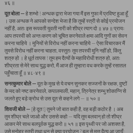
४६ ॥
दूत बोला —
हे शम्भो ! अन्धक द्वारा भेजा गया मैं इस गुफा में प्रविष्ट हुआ हूँ
। उस अन्धक ने आपको सन्देश भेजा है कि तुम्हें स्त्री से कोई प्रयोजन
नहीं है, अतः इस रूपवती युवती नारी को शीघ्र त्याग दो ॥ ४७ ॥ प्रायः
आप तपस्वी को अन्तःकरण को भूषित करनेवाले क्षमा आदि गुणों का सेवन
करना चाहिये । मुनियों से विरोध नहीं करना चाहिये — ऐसा विचारकर मैं
तुमसे विरोध नहीं करना चाहता, वस्तुतः तुम तपस्वी मुनि नहीं हो, किंतु
शत्रु हो । हे धूर्त तापस ! तुम हम दैत्यों के महाविरोधी शत्रु हो, अतः
शीघ्रता से मेरे साथ युद्ध करो, मैं आज ही तुम्हारा वध करके तुम्हें रसातल
पहुँचाता हूँ ॥ ४८-४९ ॥
सनत्कुमार बोले —
दूत के मुख से ये वचन सुनकर सज्जनों के रक्षक, दुष्टों
के मद को नष्ट करनेवाले, कपालमाली, महान्, त्रिनेत्र शम्भु शोकाग्नि से
जलते हुए बड़े क्रोध से उस दूत से कहने लगे — ॥ ५० ॥
शिवजी बोले —
[हे दूत!] तुमने जो बात कही है, वह बड़ी कठोर है । अब
तुम शीघ्र चले जाओ और उससे कहो — यदि तुम बलवान् हो तो शीघ्र
आकर मेरे साथ बलपूर्वक युद्ध करो ॥ ५१ ॥ इस पृथ्वी पर जो अशक्त है,
उसे मनोहर स्त्री तथा धन से क्या प्रयोजन ? बल से मत्त दैत्य आ जायँ;