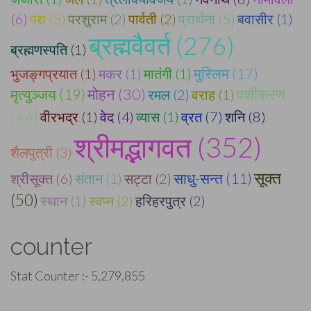
(6)
पद्य (5)
परशुराम (2)
पार्वती (2)
प्रार्थना (5)
बवासीर (1)
ब्रह्मवैवर्त (276)
ब्रह्मणस्पति (1)
मुस्लिम (17)
भुजङ्गप्रयात (1)
मकर (1)
मातंगी (1)
वशीकरण
मृत्युञ्जय (19)
मोहन (30)
रमल (2)
वराह (1)
(44)
वीरभद्र (1)
वेद (4)
व्यास (1)
व्रत (7)
शनि (8)
श्रीमद्भागवत (352)
शैलपुत्री (3)
सूक्त
श्रीसूक्त (6)
संतान (1)
सट्टा (2)
साधु-सन्त (11)
(50)
स्थान (1)
स्वप्न (2)
हरिहरपुत्र (2)
counter
Stat Counter :-
5,279,855