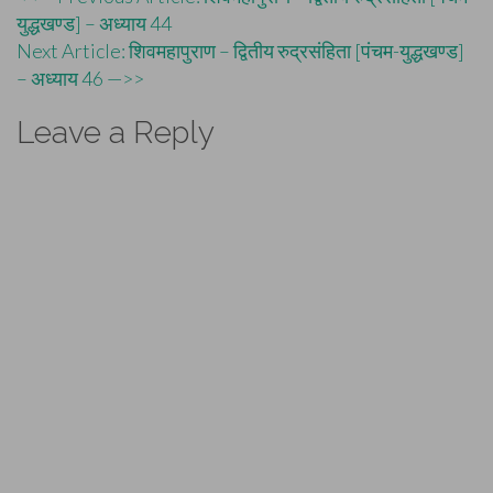
Post
युद्धखण्ड] – अध्याय 44
navigation
Next Article: शिवमहापुराण – द्वितीय रुद्रसंहिता [पंचम-युद्धखण्ड]
– अध्याय 46 —>>
Leave a Reply