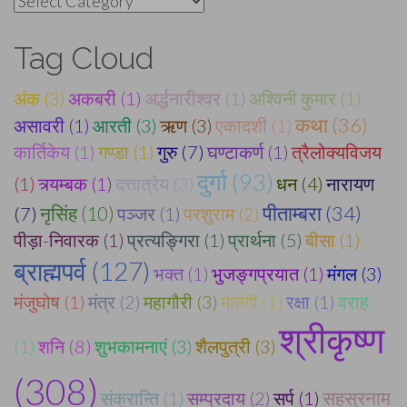
Tag Cloud
अंक (3)
अकबरी (1)
अर्द्धनारीश्वर (1)
अश्विनी कुमार (1)
कथा (36)
असावरी (1)
आरती (3)
ऋण (3)
एकादशी (1)
कार्तिकेय (1)
गण्डा (1)
गुरु (7)
घण्टाकर्ण (1)
त्रैलोक्यविजय
दुर्गा (93)
(1)
त्र्यम्बक (1)
दत्तात्रेय (3)
धन (4)
नारायण
पीताम्बरा (34)
(7)
नृसिंह (10)
पञ्जर (1)
परशुराम (2)
पीड़ा-निवारक (1)
प्रत्यङ्गिरा (1)
प्रार्थना (5)
बीसा (1)
ब्राह्मपर्व (127)
भक्त (1)
भुजङ्गप्रयात (1)
मंगल (3)
मंजुघोष (1)
मंत्र (2)
महागौरी (3)
मातंगी (1)
रक्षा (1)
वराह
श्रीकृष्ण
(1)
शनि (8)
शुभकामनाएं (3)
शैलपुत्री (3)
(308)
सहस्रनाम
संक्रान्ति (1)
सम्प्रदाय (2)
सर्प (1)