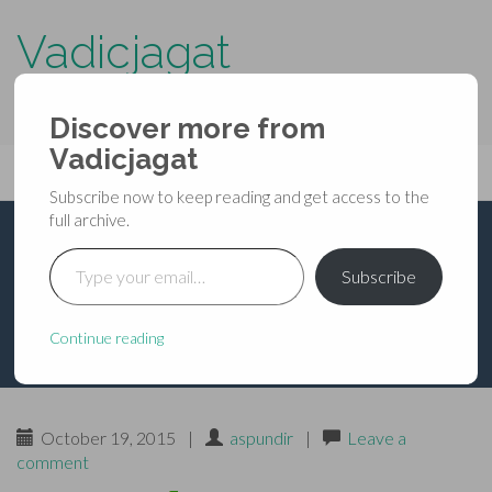
Vadicjagat
know more about…..
Discover more from
Primary
Vadicjagat
Skip
Vadicjagat
to
Menu
Subscribe now to keep reading and get access to the
content
full archive.
Type your email…
श्रीदुर्गा आसुरी-कल्प
Subscribe
Continue reading
October 19, 2015
|
aspundir
|
Leave a
comment