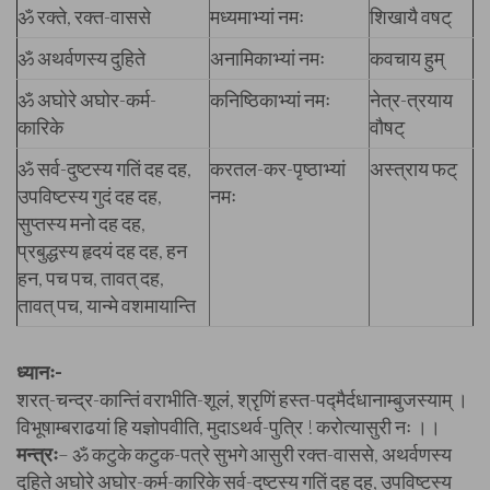
ॐ रक्ते, रक्त-वाससे
मध्यमाभ्यां नमः
शिखायै वषट्
ॐ अथर्वणस्य दुहिते
अनामिकाभ्यां नमः
कवचाय हुम्
ॐ अघोरे अघोर-कर्म-
कनिष्ठिकाभ्यां नमः
नेत्र-त्रयाय
कारिके
वौषट्
ॐ सर्व-दुष्टस्य गतिं दह दह,
करतल-कर-पृष्ठाभ्यां
अस्त्राय फट्
उपविष्टस्य गुदं दह दह,
नमः
सुप्तस्य मनो दह दह,
प्रबुद्धस्य हृदयं दह दह, हन
हन, पच पच, तावत् दह,
तावत् पच, यान्मे वशमायान्ति
ध्यानः-
शरत्-चन्द्र-कान्तिं वराभीति-शूलं, श्रृणिं हस्त-पद्मैर्दधानाम्बुजस्याम् ।
विभूषाम्बराढयां हि यज्ञोपवीति, मुदाऽथर्व-पुत्रि ! करोत्यासुरी नः ।।
मन्त्रः
– ॐ कटुके कटुक-पत्रे सुभगे आसुरी रक्त-वाससे, अथर्वणस्य
दुहिते अघोरे अघोर-कर्म-कारिके सर्व-दुष्टस्य गतिं दह दह, उपविष्टस्य