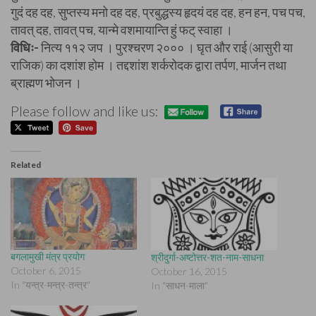
गुदं दह दह, सुप्तस्य मनो दह दह, प्रबुद्धस्य हृदयं दह दह, हन हन, पच पच,
तावत् दह, तावत् पच, यान्मे वशमायान्ति हुं फट् स्वाहा ।
विधिः-
नित्य ११२ जप । पुरश्चरण २००० । घृत और राई (आसुरी या
राजिक) का दशांश होम । तद्दशांश शर्करोदक द्वारा तर्पण, मार्जन तथा
ब्राह्मण भोजन ।
Please follow and like us:
Related
बगलामुखी मंत्र प्रयोग
श्रीदुर्गा-अष्टोत्तर-शत-नाम-साधना
October 6, 2015
October 16, 2015
In "यन्त्र-मन्त्र-तन्त्र"
In "साधन-माला"