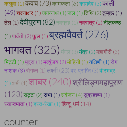
कवच (73)
काली
कलुवा (1)
कामकला (6)
कामदेव (3)
(49)
चरणाक्षर (1)
जगन्नाथ (1)
जल (1)
तिथि (2)
तुम्बुरू (1)
देवीपुराण (82)
तेल (1)
नवग्रह (1)
नवरात्र (2)
नीलकण्ठ
ब्रह्मवैवर्त (276)
(1)
पार्वती (2)
फूल (1)
भागवत (325)
मंगल (3)
मंत्र (2)
महागौरी (3)
मिट्टी (1)
मुद्रा (1)
मृत्युंजय (2)
मोहिनी (1)
यक्षिणी (1)
रोग
लक्ष्मी (23)
नाशक (8)
रोगघ्न (1)
वर-प्राप्ति (3)
वीरभद्र
शाबर (240)
श्रीलिङ्गमहापुराण
(1)
शमी (1)
(123)
सट्टा (2)
सभा (1)
सर्वजन (4)
सुब्रह्मण्य (1)
हिन्दू-धर्म (14)
स्कन्दमाता (1)
हस्त-रेखा (1)
counter