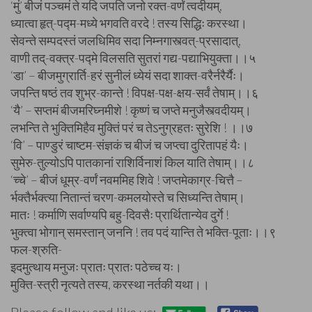
‘मुं’ बीजं पञ्चमं ते यदि जपति जनो रक्त-वर्णं त्वदीयम्,
ध्यात्वा हृत्-पद्म-मध्ये भगवति वरदे ! तस्य सिद्धिः करस्था।
सेवन्ते सम्पदस्तं जलधिमिव सदा निम्नगास्त्वत्-प्रसादात्,
वाणी तद्-वक्त्र-पद्मे विलसति सुतरां गद्य-पद्याभियुक्ता।।५
‘डा’ – बीजमुग्रार्ति-हरं सुनीलं ध्येयं सदा शाक्त-वरैर्नरैर्यैः।
जपन्ति षष्ठं तव शुभ्र-कान्ते ! विपक्ष-पक्ष-क्षय-सर्वं तेषाम्।।६
‘यै’ – सप्तमं बीजमरिघ्नमीशे ! कृष्णं च जप्ते मनुजैस्त्वदीयम्।
लभन्ति ते भुक्तिमिहैव मुक्तिं परं च तेऽनुग्रहतः सुरेशि ! ।।७
‘वि’ – पाण्डुरं चाष्टम-संज्ञकं च बीजं च जप्त्वा दुरितापहं यैः।
सुमेरु-तुल्योऽपि पातकानां राशिर्विनाशं किल याति तेषाम्।।८
‘च्चे’ – बीजं धूम्र-वर्णं नवममिह शिवे ! जप्तमेकाग्र-चित्तै –
र्भक्तैर्भक्त्या नितान्तं चरण-कमलयोस्ते च सिध्यन्ति तेषाम्।
मातः ! कर्माणि सर्वाण्यपि बहु-दिवसैः प्रार्थितान्येव दुर्गे !
भुक्त्वा भोगान् समस्तान् जननि ! तव पदं यान्ति ते भक्ति-पूताः।।९
फल-श्रुति-
इदमुत्थाय मनुजः प्रातः प्रातः पठेच्च यः।
मुक्ति-स्त्री नृत्यते तस्य, करस्था नर्तकी यथा।।