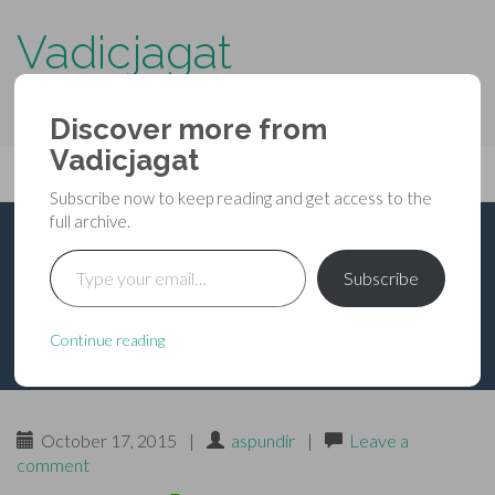
Vadicjagat
know more about…..
Discover more from
Primary
Vadicjagat
Skip
Vadicjagat
to
Menu
Subscribe now to keep reading and get access to the
content
full archive.
Type your email…
श्रीदुर्गा-कर्पूर-स्तवम्
Subscribe
Continue reading
October 17, 2015
|
aspundir
|
Leave a
comment