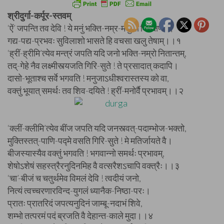
श्रीदुर्गा-कर्पूर-स्तवम्
‘ऐं’ जपन्ति तव देवि ! ये मनुं भक्ति-नम्र-मनुजा विचक्षणाः।
गद्य-पद्य-प्रभवः सुविलाशो भासते हि वचसा खलु तेषाम्।।१
‘ह्रीं-ह्रीमि’त्येव मन्त्रं जपति यदि जनो भक्ति-नम्रो नितान्तम्,
तद्-गेहे नैव लक्ष्मीस्त्यजति गिरि-सुते ! ते प्रसादात् कदापि।
दासो-भूताश्च सर्वे भगवति ! मनुजाऽधीश्वरास्तस्य को वा,
वक्तुं भूयात् समर्थः तव शिव-दयिते ! ह्रीं-मनोर्वै प्रभावम्।।२
‘क्लीं-क्लीमि’त्येव बींज जपति यदि जनस्त्वत्-पदाम्भोज-भक्तो,
मुक्तिस्तत्-पाणि-पद्मे वसति गिरि-सुते ! मे मतिर्जायते वै।
बीजस्यास्यैव वक्तुं भगवति ! भगवान्नो समर्थः प्रभावम्,
शेषोऽशेषं सहस्त्रैरनुदिनमिह वै वत्सरैशऽचापि वक्त्रैः।।३
‘चा’-बीजं च चतुर्थमेव विमलं देवि ! त्वदीयं जनो,
नित्यं त्वच्चरणारविन्द-युगलं ध्यानैक-निष्ठा-परः।
प्रातः प्रातरिदं जपत्यनुदिनं जाम्बू-नदाभं शिवे,
शम्भो तत्परमं पदं ब्रजति वै देहान्त-काले मुदा।।४