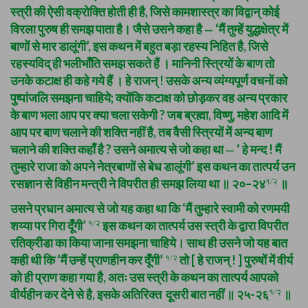
स्त्री की ऐसी वक्रोक्ति होती ही है, जिसे कामशास्त्र का विद्वान् कोई
विरला पुरुष ही समझ पाता है। जैसे उसने कहा है
‘मैं तुम्हें युद्धक्षेत्र में
—
बाणों से मार डालूंगी’, इस कथन में बहुत बड़ा रहस्य निहित है, जिसे
रहस्यविद् ही भलीभाँति समझ सकते हैं । मानिनी स्त्रियों के बाण तो
उनके कटाक्ष ही कहे गये हैं । हे राजन् ! उसके अन्य व्यंग्यपूर्ण वचनों को
पुष्पांजलि समझना चाहिये; क्योंकि कटाक्ष को छोड़कर वह अन्य प्रकार
के बाण भला आप पर क्या चला सकेगी ? जब ब्रह्मा, विष्णु, महेश आदि में
आप पर बाण चलाने की शक्ति नहीं है, तब वैसी स्त्रियों में अन्य बाण
चलाने की शक्ति कहाँ है ? उसने अमात्य से जो कहा था
‘ हे मन्द ! मैं
—
तुम्हारे राजा को अपने नेत्रबाणों से बेध डालूंगी’ इस कथन का तात्पर्य उन
रसज्ञान से विहीन मन्त्री ने विपरीत ही समझ लिया था ॥ २०–२४
१/२
॥
उसने प्रधान अमात्य से जो यह कहा था कि ‘मैं तुम्हारे स्वामी को रणमयी
शय्या पर गिरा दूँगी’
१/२
इस कथन का तात्पर्य उस स्त्री के द्वारा विपरीत
रतिक्रीडा का किया जाना समझना चाहिये। साथ ही उसने जो यह बात
कही थी कि ‘मैं उन्हें प्राणहीन कर दूँगी’
१/२
तो [ हे राजन् ! ] पुरुषों में वीर्य
को ही प्राण कहा गया है, अतः उस स्त्री के कथन का तात्पर्य आपको
वीर्यहीन कर देने से है, इसके अतिरिक्त दूसरी बात नहीं ॥ २५-२६
१/२
॥