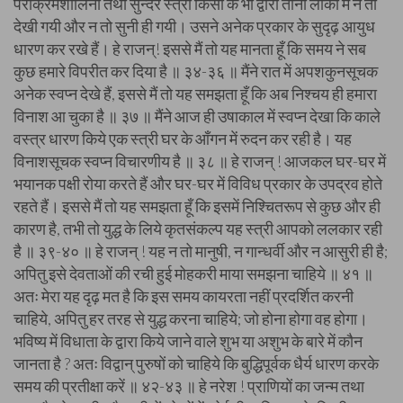
पराक्रमशालिनी तथा सुन्दर स्त्री किसी के भी द्वारा तीनों लोकों में न तो
देखी गयी और न तो सुनी ही गयी। उसने अनेक प्रकार के सुदृढ़ आयुध
धारण कर रखे हैं। हे राजन्! इससे मैं तो यह मानता हूँ कि समय ने सब
कुछ हमारे विपरीत कर दिया है ॥ ३४-३६ ॥ मैंने रात में अपशकुनसूचक
अनेक स्वप्न देखे हैं, इससे मैं तो यह समझता हूँ कि अब निश्चय ही हमारा
विनाश आ चुका है ॥ ३७ ॥ मैंने आज ही उषाकाल में स्वप्न देखा कि काले
वस्त्र धारण किये एक स्त्री घर के आँगन में रुदन कर रही है। यह
विनाशसूचक स्वप्न विचारणीय है ॥ ३८ ॥ हे राजन् ! आजकल घर-घर में
भयानक पक्षी रोया करते हैं और घर-घर में विविध प्रकार के उपद्रव होते
रहते हैं। इससे मैं तो यह समझता हूँ कि इसमें निश्चितरूप से कुछ और ही
कारण है, तभी तो युद्ध के लिये कृतसंकल्प यह स्त्री आपको ललकार रही
है ॥ ३९-४० ॥ हे राजन् ! यह न तो मानुषी, न गान्धर्वी और न आसुरी ही है;
अपितु इसे देवताओं की रची हुई मोहकरी माया समझना चाहिये ॥ ४१ ॥
अतः मेरा यह दृढ़ मत है कि इस समय कायरता नहीं प्रदर्शित करनी
चाहिये, अपितु हर तरह से युद्ध करना चाहिये; जो होना होगा वह होगा।
भविष्य में विधाता के द्वारा किये जाने वाले शुभ या अशुभ के बारे में कौन
जानता है ? अतः विद्वान् पुरुषों को चाहिये कि बुद्धिपूर्वक धैर्य धारण करके
समय की प्रतीक्षा करें ॥ ४२-४३ ॥ हे नरेश ! प्राणियों का जन्म तथा