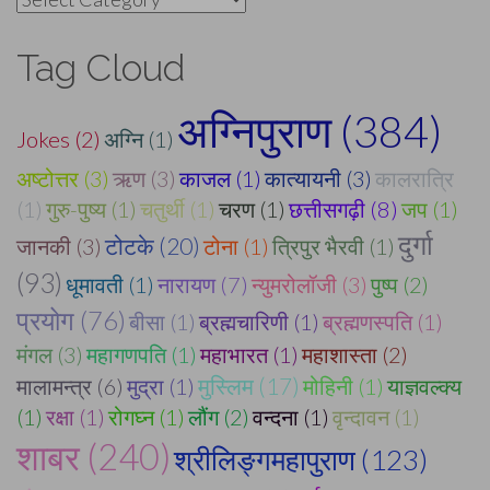
Tag Cloud
अग्निपुराण (384)
Jokes (2)
अग्नि (1)
अष्टोत्तर (3)
ऋण (3)
काजल (1)
कात्यायनी (3)
कालरात्रि
(1)
गुरु-पुष्य (1)
चतुर्थी (1)
चरण (1)
छत्तीसगढ़ी (8)
जप (1)
दुर्गा
टोटके (20)
जानकी (3)
टोना (1)
त्रिपुर भैरवी (1)
(93)
धूमावती (1)
नारायण (7)
न्युमरोलॉजी (3)
पुष्प (2)
प्रयोग (76)
बीसा (1)
ब्रह्मचारिणी (1)
ब्रह्मणस्पति (1)
मंगल (3)
महागणपति (1)
महाभारत (1)
महाशास्ता (2)
मुस्लिम (17)
मालामन्त्र (6)
मुद्रा (1)
मोहिनी (1)
याज्ञवल्क्य
(1)
रक्षा (1)
रोगघ्न (1)
लौंग (2)
वन्दना (1)
वृन्दावन (1)
शाबर (240)
श्रीलिङ्गमहापुराण (123)