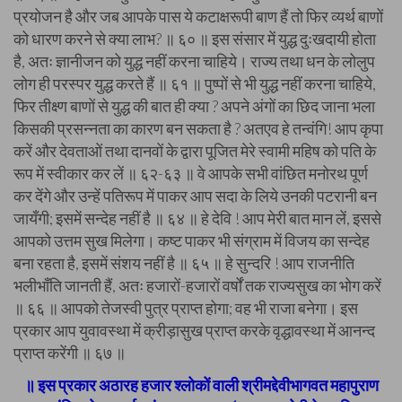
प्रयोजन है और जब आपके पास ये कटाक्षरूपी बाण हैं तो फिर व्यर्थ बाणों
को धारण करने से क्या लाभ? ॥ ६० ॥ इस संसार में युद्ध दुःखदायी होता
है, अतः ज्ञानीजन को युद्ध नहीं करना चाहिये। राज्य तथा धन के लोलुप
लोग ही परस्पर युद्ध करते हैं ॥ ६१ ॥ पुष्पों से भी युद्ध नहीं करना चाहिये,
फिर तीक्ष्ण बाणों से युद्ध की बात ही क्या ? अपने अंगों का छिद जाना भला
किसकी प्रसन्नता का कारण बन सकता है ? अतएव हे तन्वंगि! आप कृपा
करें और देवताओं तथा दानवों के द्वारा पूजित मेरे स्वामी महिष को पति के
रूप में स्वीकार कर लें ॥ ६२-६३ ॥ वे आपके सभी वांछित मनोरथ पूर्ण
कर देंगे और उन्हें पतिरूप में पाकर आप सदा के लिये उनकी पटरानी बन
जायँगी; इसमें सन्देह नहीं है ॥ ६४ ॥ हे देवि ! आप मेरी बात मान लें, इससे
आपको उत्तम सुख मिलेगा। कष्ट पाकर भी संग्राम में विजय का सन्देह
बना रहता है, इसमें संशय नहीं है ॥ ६५ ॥ हे सुन्दरि ! आप राजनीति
भलीभाँति जानती हैं, अतः हजारों-हजारों वर्षों तक राज्यसुख का भोग करें
॥ ६६ ॥ आपको तेजस्वी पुत्र प्राप्त होगा; वह भी राजा बनेगा। इस
प्रकार आप युवावस्था में क्रीड़ासुख प्राप्त करके वृद्धावस्था में आनन्द
प्राप्त करेंगी ॥ ६७ ॥
॥ इस प्रकार अठारह हजार श्लोकों वाली श्रीमद्देवीभागवत महापुराण