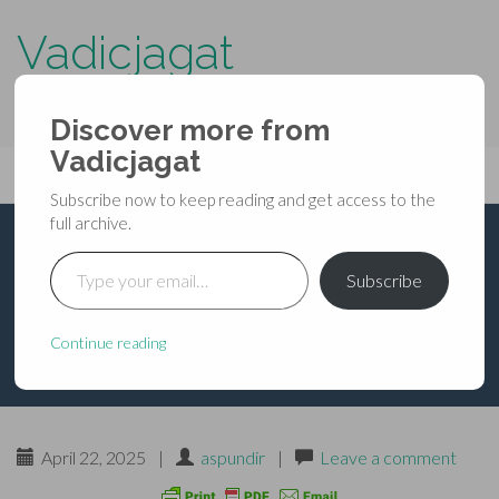
Vadicjagat
know more about…..
Discover more from
Primary
Vadicjagat
Skip
Vadicjagat
to
Menu
Subscribe now to keep reading and get access to the
content
full archive.
Type your email…
श्रीमद्देवीभागवत-महापुराण-
Subscribe
पंचम स्कन्धः-अध्याय-11
Continue reading
April 22, 2025
|
aspundir
|
Leave a comment