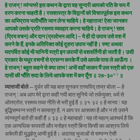
हे राजन् ! व्यंग्यभरे इस कथन के द्वारा वह सुन्दरी आपको पति के रूप में
वरण करना चाहती है। रसशास्त्र के विद्वानों को विचारपूर्वक इस कथन
का अभिप्राय भलीभाँति जान लेना चाहिये। हे महाराज! ऐसा जानकर
आपको उसके प्रति रसमय व्यवहार करना चाहिये। हे राजन् ! साम
(प्रिय वचन) और दान (प्रलोभन आदि ) – ये ही दो उपाय उसे वश में
करने के हैं, इनके अतिरिक्त कोई दूसरा उपाय नहीं है। रुष्ट अथवा
मदगर्वित कोई भी मानिनी स्त्री इन उपायों से वशवर्तिनी हो जाती है। उसी
प्रकार के मधुर वचनों से प्रसन्न करके मैं उसे आपके पास ले आऊँगा ।
हे राजन् ! बहुत कहने से क्या लाभ ! अभी वहाँ जाकर मैं उस स्त्री को एक
दासी की भाँति सदा के लिये आपके वश में कर दूँगा ॥ २७–३०
१/२
॥
व्यासजी बोले
दुर्धर की यह बात सुनकर तत्त्वविद् ताम्र बोला
हे
—
—
राजन् ! अब आप मेरे द्वारा कही गयी बात सुनिये जो तर्कयुक्त, धर्म से
ओतप्रोत, रसमय तथा नीति से भरी हुई है ॥ ३१-३२ ॥ हे मानद ! यह
बुद्धिसम्पन्न स्त्री न कामातुर है, न आप पर आसक्त है और न तो उसने
व्यंग्यपूर्ण बातें ही कही हैं ॥ ३३ ॥ हे महाबाहो ! यह तो महान् आश्चर्य है कि
एक अत्यधिक रूपवती और मनोहर स्त्री बिना किसी का आश्रय लिये
अकेली ही युद्धहेतु आयी हुई है। अठारह भुजाओं से सम्पन्न ऐसी