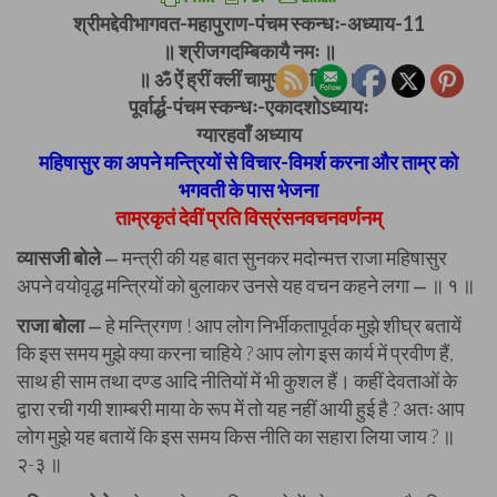
श्रीमद्देवीभागवत-महापुराण-पंचम स्कन्धः-अध्याय-11
॥ श्रीजगदम्बिकायै नमः ॥
॥ ॐ ऐं ह्रीं क्लीं चामुण्डायै विच्चे ॥
पूर्वार्द्ध-पंचम स्कन्धः-एकादशोऽध्यायः
ग्यारहवाँ अध्याय
महिषासुर का अपने मन्त्रियों से विचार-विमर्श करना और ताम्र को
भगवती के पास भेजना
ताम्रकृतं देवीं प्रति विस्रंसनवचनवर्णनम्
व्यासजी बोले
मन्त्री की यह बात सुनकर मदोन्मत्त राजा महिषासुर
—
अपने वयोवृद्ध मन्त्रियों को बुलाकर उनसे यह वचन कहने लगा
॥ १ ॥
—
राजा बोला
हे मन्त्रिगण ! आप लोग निर्भीकतापूर्वक मुझे शीघ्र बतायें
—
कि इस समय मुझे क्या करना चाहिये ? आप लोग इस कार्य में प्रवीण हैं,
साथ ही साम तथा दण्ड आदि नीतियों में भी कुशल हैं। कहीं देवताओं के
द्वारा रची गयी शाम्बरी माया के रूप में तो यह नहीं आयी हुई है ? अतः आप
लोग मुझे यह बतायें कि इस समय किस नीति का सहारा लिया जाय ? ॥
२-३ ॥