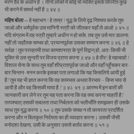
मरण दैव के अधीन है । तीनों लोकों में कोई भी व्यक्ति इसके विपरीत कुछ
भी करने में समर्थ नहीं है ॥ ४४ ॥
महिष बोला
हे महाभाग ! हे ताम्र ! युद्ध के लिये दृढ़ निश्चय करके तुम
—
जाओ और धर्मपूर्वक उस मानिनी स्त्री को जीतकर यहाँ ले आओ ॥ ४५ ॥
यदि संग्राम में वह स्त्री तुम्हारे अधीन न हो सके, तब तुम उसे मार डालना;
नहीं तो जहाँतक सम्भव हो, प्रयत्नपूर्वक उसका सम्मान करना ॥ ४६ ॥ हे
सर्वज्ञ ! तुम पराक्रमी तथा कामशास्त्र के पूर्ण विद्वान् हो, अतः किसी भी
युक्ति से उस सुन्दरी पर विजय प्राप्त करना ॥ ४७ ॥ हे वीर! हे महाबाहो !
विशाल सेना के साथ तुम वहाँ शीघ्रतापूर्वक जाओ और वहाँ पहुँचकर बार-
बार चिन्तन- मनन करके इसका पता लगाओ कि यह किसलिये आयी हुई
है? तुम यह भी ज्ञात करना कि वह कामभाव अथवा वैरभाव – किस भाव से
आयी है और वह किसकी माया है ? ॥ ४८-४९ ॥ आरम्भ में इन बातों की
जानकारी कर लेने पर तुम यह पता करना कि वह क्या करना चाहती है?
तत्पश्चात् उसकी सबलता तथा निर्बलता को भलीभाँति समझकर ही उसके
साथ तुम युद्ध करना ॥ ५० ॥ तुम उसके समक्ष न तो कायरता प्रदर्शित
करना और न बिलकुल निर्दयता का ही व्यवहार करना। उसकी जैसी
मनोदशा देखना, उसी के अनुसार उससे बर्ताव करना ॥ ५१ ॥