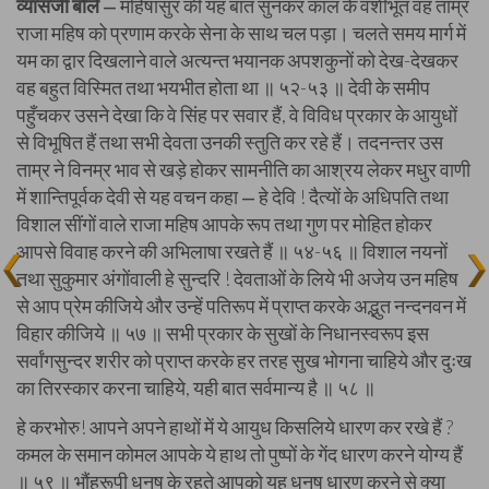
व्यासजी बोले
महिषासुर की यह बात सुनकर काल के वशीभूत वह ताम्र
—
राजा महिष को प्रणाम करके सेना के साथ चल पड़ा। चलते समय मार्ग में
यम का द्वार दिखलाने वाले अत्यन्त भयानक अपशकुनों को देख-देखकर
वह बहुत विस्मित तथा भयभीत होता था ॥ ५२-५३ ॥ देवी के समीप
पहुँचकर उसने देखा कि वे सिंह पर सवार हैं, वे विविध प्रकार के आयुधों
से विभूषित हैं तथा सभी देवता उनकी स्तुति कर रहे हैं। तदनन्तर उस
ताम्र ने विनम्र भाव से खड़े होकर सामनीति का आश्रय लेकर मधुर वाणी
में शान्तिपूर्वक देवी से यह वचन कहा
हे देवि ! दैत्यों के अधिपति तथा
—
विशाल सींगों वाले राजा महिष आपके रूप तथा गुण पर मोहित होकर
आपसे विवाह करने की अभिलाषा रखते हैं ॥ ५४-५६ ॥ विशाल नयनों
तथा सुकुमार अंगोंवाली हे सुन्दरि ! देवताओं के लिये भी अजेय उन महिष
से आप प्रेम कीजिये और उन्हें पतिरूप में प्राप्त करके अद्भुत नन्दनवन में
विहार कीजिये ॥ ५७ ॥ सभी प्रकार के सुखों के निधानस्वरूप इस
सर्वांगसुन्दर शरीर को प्राप्त करके हर तरह सुख भोगना चाहिये और दुःख
का तिरस्कार करना चाहिये, यही बात सर्वमान्य है ॥ ५८ ॥
हे करभोरु! आपने अपने हाथों में ये आयुध किसलिये धारण कर रखे हैं ?
कमल के समान कोमल आपके ये हाथ तो पुष्पों के गेंद धारण करने योग्य हैं
॥ ५९ ॥ भौंहरूपी धनुष के रहते आपको यह धनुष धारण करने से क्या