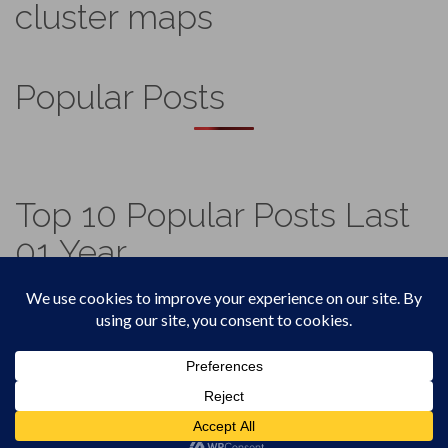
cluster maps
Popular Posts
Top 10 Popular Posts Last
01 Year
Footer
Top
Home
Menu
© 2026
Vadicjagat
.
Theme by
XtremelySocial
.
4,572,880