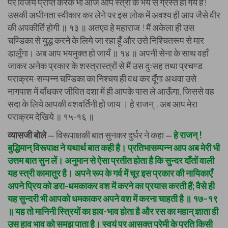
पर विजय प्राप्त करके भी आज आप स्त्री के भय से ग्रस्त हो गये हैं!
उसकी अधीनता स्वीकार कर लेने पर इस लोक में अवश्य ही आप जैसे वीर
की अपकीर्ति होगी ॥ १३ ॥ अतएव हे महाराज ! मैं अकेला ही उस
चण्डिका से युद्ध करने के लिये जा रहा हूँ और उसे निश्चितरूप से मार
डालूँगा। अब आप भयमुक्त हो जायँ ॥ १४ ॥ अपनी सेना के साथ वहाँ
जाकर अनेक प्रकार के शस्त्रास्त्रों से मैं उस दुःसह तथा प्रचण्ड
पराक्रम-सम्पन्न चण्डिका का निश्चय ही वध कर दूँगा अथवा उसे
नागपाश में बाँधकर जीवित दशा में ही आपके पास ले आऊँगा, जिससे वह
सदा के लिये आपकी वशवर्तिनी हो जाय । हे राजन् ! अब आप मेरा
पराक्रम देखिये ॥ १५-१६ ॥
व्यासजी बोले
विरूपाक्षकी बात सुनकर दुर्धर ने कहा
हे राजन् !
—
—
बुद्धिमान् विरूपाक्ष ने यथार्थ बात कही है। प्रतिभासम्पन्न आप अब मेरी भी
उत्तम बात सुन लें। अनुमान से ऐसा प्रतीत होता है कि सुन्दर दाँतों वाली
यह स्त्री कामातुर है। अपने रूप के गर्व में चूर इस प्रकार की नायिकाएँ
अपने प्रिय को डरा-धमकाकर वश में करने का प्रयास करती हैं; वैसे ही
यह सुन्दरी भी आपको धमकाकर अपने वश में करना चाहती है ॥ १७–१९
॥ यह तो मानिनी स्त्रियों का हाव-भाव होता है और रस का महान् ज्ञाता ही
उस हाव भाव को समझ पाता है। स्वयं पर आसक्त प्रेमी के प्रति किसी