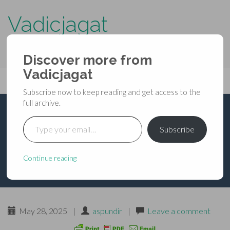
Vadicjagat
know more about…..
Discover more from
Primary
Vadicjagat
Skip
Vadicjagat
to
Menu
Subscribe now to keep reading and get access to the
content
full archive.
Type your email…
श्रीमद्देवीभागवत-महापुराण-
Subscribe
दशम स्कन्धः-अध्याय-06
Continue reading
May 28, 2025
|
aspundir
|
Leave a comment