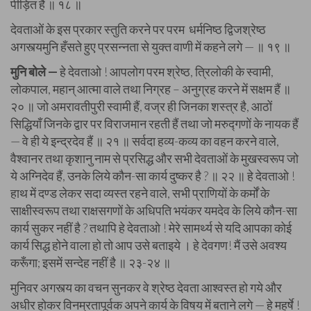
पीड़ित हैं ॥ १८ ॥
देवताओं के इस प्रकार स्तुति करने पर परम धर्मनिष्ठ द्विजश्रेष्ठ
अगस्त्यमुनि हँसते हुए प्रसन्नता से युक्त वाणी में कहने लगे — ॥ १९ ॥
मुनि बोले —
हे देवताओ ! आपलोग परम श्रेष्ठ, त्रिलोकी के स्वामी,
लोकपाल, महान् आत्मा वाले तथा निग्रह – अनुग्रह करने में सक्षम हैं ॥
२० ॥ जो अमरावतीपुरी स्वामी हैं, वज्र ही जिनका शस्त्र है, आठों
सिद्धियाँ जिनके द्वार पर विराजमान रहती हैं तथा जो मरुद्गणों के नायक हैं
— वे ही ये इन्द्रदेव हैं ॥ २१ ॥ सर्वदा हव्य-कव्य का वहन करने वाले,
वैश्वानर तथा कृशानु नाम से प्रसिद्ध और सभी देवताओं के मुखस्वरूप जो
ये अग्निदेव हैं, उनके लिये कौन-सा कार्य दुष्कर है ? ॥ २२ ॥ हे देवताओ !
हाथ में दण्ड लेकर सदा व्यस्त रहने वाले, सभी प्राणियों के कर्मों के
साक्षीस्वरूप तथा राक्षसगणों के अधिपति भयंकर यमदेव के लिये कौन-सा
कार्य सुकर नहीं है ? तथापि हे देवताओ ! मेरे सामर्थ्य से यदि आपका कोई
कार्य सिद्ध होने वाला हो तो आप उसे बताइये । हे देवगण! मैं उसे अवश्य
करूँगा; इसमें सन्देह नहीं है ॥ २३-२४ ॥
मुनिवर अगस्त्य का वचन सुनकर वे श्रेष्ठ देवता आश्वस्त हो गये और
अधीर होकर विनम्रतापूर्वक अपने कार्य के विषय में बताने लगे — हे महर्षे !