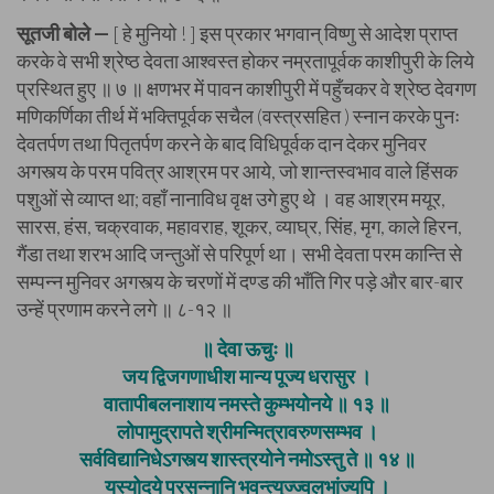
सूतजी बोले —
[ हे मुनियो ! ] इस प्रकार भगवान् विष्णु से आदेश प्राप्त
करके वे सभी श्रेष्ठ देवता आश्वस्त होकर नम्रतापूर्वक काशीपुरी के लिये
प्रस्थित हुए ॥ ७ ॥ क्षणभर में पावन काशीपुरी में पहुँचकर वे श्रेष्ठ देवगण
मणिकर्णिका तीर्थ में भक्तिपूर्वक सचैल (वस्त्रसहित ) स्नान करके पुनः
देवतर्पण तथा पितृतर्पण करने के बाद विधिपूर्वक दान देकर मुनिवर
अगस्त्य के परम पवित्र आश्रम पर आये, जो शान्तस्वभाव वाले हिंसक
पशुओं से व्याप्त था; वहाँ नानाविध वृक्ष उगे हुए थे । वह आश्रम मयूर,
सारस, हंस, चक्रवाक, महावराह, शूकर, व्याघ्र, सिंह, मृग, काले हिरन,
गैंडा तथा शरभ आदि जन्तुओं से परिपूर्ण था। सभी देवता परम कान्ति से
सम्पन्न मुनिवर अगस्त्य के चरणों में दण्ड की भाँति गिर पड़े और बार-बार
उन्हें प्रणाम करने लगे ॥ ८-१२ ॥
॥ देवा ऊचुः ॥
जय द्विजगणाधीश मान्य पूज्य धरासुर ।
वातापीबलनाशाय नमस्ते कुम्भयोनये ॥ १३ ॥
लोपामुद्रापते श्रीमन्मित्रावरुणसम्भव ।
सर्वविद्यानिधेऽगस्त्य शास्त्रयोने नमोऽस्तु ते ॥ १४ ॥
यस्योदये प्रसन्नानि भवन्त्युज्ज्वलभांज्यपि ।