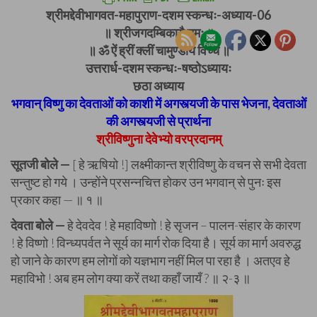
श्रीमद्देवीभागवत-महापुराण-दशम स्कन्धः-अध्याय-06
॥ श्रीजगदम्बिकायै नमः ॥
॥ ॐ ऐं ह्रीं क्लीं चामुण्डायै विच्चे ॥
उत्तरार्ध-दशम स्कन्धः-षष्ठोऽध्यायः
छठा अध्याय
भगवान् विष्णु का देवताओं को काशी में अगस्त्यजी के पास भेजना, देवताओं
की अगस्त्यजी से प्रार्थना
श्रीविष्णुना देवेभ्यो वरप्रदानम्
सूतजी बोले —
[ हे ऋषियो !] लक्ष्मीकान्त श्रीविष्णु के वचन से सभी देवता
सन्तुष्ट हो गये । उन्होंने प्रसन्नचित्त होकर उन भगवान् से पुनः इस
प्रकार कहा — ॥ १ ॥
देवता बोले —
हे देवदेव ! हे महाविष्णो ! हे सृजन – पालन-संहार के कारण
! हे विष्णो ! विन्ध्यपर्वत ने सूर्य का मार्ग रोक दिया है। सूर्य का मार्ग अवरुद्ध
हो जाने के कारण हम लोगों को यज्ञभाग नहीं मिल पा रहा है । अतएव हे
महाविभो ! अब हम लोग क्या करें तथा कहाँ जायँ ? ॥ २-३ ॥