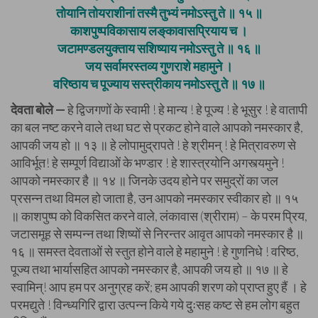
तोयानि तोयराशीनां तस्मै तुभ्यं नमोऽस्तु ते ॥ १५ ॥
काशपुष्पविकासाय लङ्‌कावासप्रियाय च ।
जटामण्डलयुक्ताय सशिष्याय नमोऽस्तु ते ॥ १६ ॥
जय सर्वामरस्तव्य गुणराशे महामुने ।
वरिष्ठाय च पूज्याय सस्त्रीकाय नमोऽस्तु ते ॥ १७ ॥
देवता बोले —
हे द्विजगणों के स्वामी ! हे मान्य ! हे पूज्य ! हे भूसुर ! हे वातापी
का बल नष्ट करने वाले तथा घट से प्रकट होने वाले आपको नमस्कार है,
आपकी जय हो ॥ १३ ॥ हे लोपामुद्रापते ! हे श्रीमन् ! हे मित्रावरुण से
आविर्भूत! हे सम्पूर्ण विद्याओं के भण्डार ! हे शास्त्रयोनि अगस्त्यमुने !
आपको नमस्कार है ॥ १४ ॥ जिनके उदय होने पर समुद्रों का जल
प्रसन्न तथा विमल हो जाता है, उन आपको नमस्कार स्वीकार हो ॥ १५
॥ काशपुष्प को विकसित करने वाले, लंकावास (श्रीराम) – के परम प्रिय,
जटासमूह से सम्पन्न तथा शिष्यों से निरन्तर आवृत आपको नमस्कार है ॥
१६ ॥ समस्त देवताओं से स्तुत होने वाले हे महामुने ! हे गुणनिधे ! वरिष्ठ,
पूज्य तथा भार्यासहित आपको नमस्कार है, आपकी जय हो ॥ १७ ॥ हे
स्वामिन्! आप हम पर अनुग्रह करें; हम आपकी शरण को प्राप्त हुए हैं । हे
परमद्युते ! विन्ध्यगिरि द्वारा उत्पन्न किये गये दुःसह कष्ट से हम लोग बहुत