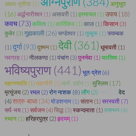
अग्निपुराण (384)
अक्षय-तृतीया (1)
अनुभूत
(16)
अर्द्धनारीश्वर (1)
असावरी (1)
इस्मायल (1)
उपाय (18)
कवच (73)
कविता (1)
कार्तिकेय (1)
काल (1)
किसान (3)
गुह्यकाली (26)
कुबेर (3)
चण्डेश्वर (1)
तुम्बुरू (1)
त्र्यम्बक
देवी (361)
दुर्गा (93)
(1)
दुश्मन (1)
धूमावती (1)
नवग्रह (1)
नीलकण्ठ (1)
पंचांग (3)
पुनर्नवा (1)
फातिमा (1)
भविष्यपुराण (441)
भूत-प्रेत (6)
महागणपति (1)
महागौरी (3)
मार्ग- दर्शन (1)
मुस्लिम (17)
मृत्युंजय (2)
रमल (2)
रोग नाशक (8)
लौंग (2)
वरुण (1)
वेद
शत्रु-बाधा (34)
(4)
षोडशनाम (1)
संतान (1)
सरस्वती (7)
सर्प-भय (1)
सर्वजन (4)
सिद्ध (3)
स्कन्दमाता (1)
स्तम्भन (4)
स्थान (1)
हरिहरपुत्र (2)
हृदयम् (1)