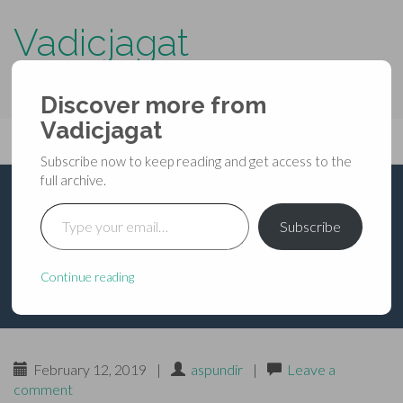
Vadicjagat
know more about…..
Discover more from
Primary
Vadicjagat
Skip
Vadicjagat
to
Menu
Subscribe now to keep reading and get access to the
content
full archive.
Type your email…
श्रीमद्भागवतमहापुराण – चतुर्थ
Subscribe
स्कन्ध – अध्याय ३
Continue reading
February 12, 2019
|
aspundir
|
Leave a
comment