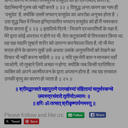
अन्तःकरणों में स्थित परमपुरुष वासुदेव को ही प्रणामादि करते हैं;
देहाभिमानी पुरुष को नहीं करते ॥ २२ ॥ विशुद्ध अन्तःकरण का नाम ही
‘वसुदेव’ है, क्योंकि उसमें भगवान् वासुदेव का अपरोक्ष अनुभव होता है ।
उस शुद्ध चित में स्थित इन्द्रियातीत भगवान् वासुदेव को ही मैं नमस्कार
किया करता हूँ ॥ २३ ॥ इसलिये प्रिये ! जिसने प्रजापतियों के यज्ञ में,
मेरे द्वारा कोई अपराध न होने पर भी, मेरा कटुवाक्यों से तिरस्कार किया था,
वह दक्ष यद्यपि तुम्हारे शरीर को उत्पन्न करनेवाला पिता है, तो भी मेरा
शत्रु होने के कारण तुम्हें उसे अथवा उसके अनुयायियों को देखने का
विचार भी नहीं करना चाहिये ॥ २४ ॥ यदि तुम मेरी बात न मानकर वहाँ
जाओगी, तो तुम्हारे लिये अच्छा न होगा; क्योंकि जब किसी प्रतिष्ठित
व्यक्ति को अपने आत्मीयजन के द्वारा अपमान होता है, तब वह तत्काल
उनकी मृत्यु का कारण हो जाता है ॥ २५ ॥
॥ श्रीमद्भागवते महापुराणे पारमहंस्यां संहितायां चतुर्थस्कन्धे
उमारुद्रसंवादे तृतीयोऽध्यायः ॥
॥ हरिः ॐ तत्सत् श्रीकृष्णार्पणमस्तु ॥
Please follow and like us: