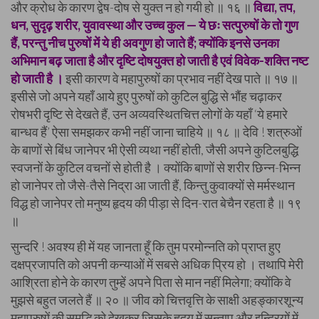
और क्रोध के कारण द्वेष-दोष से युक्त न हो गयी हो ॥ १६ ॥
विद्या, तप,
धन, सुदृढ़ शरीर, युवावस्था और उच्च कुल — ये छः सत्पुरुषों के तो गुण
हैं, परन्तु नीच पुरुषों में ये ही अवगुण हो जाते हैं; क्योंकि इनसे उनका
अभिमान बढ़ जाता है और दृष्टि दोषयुक्त हो जाती है एवं विवेक-शक्ति नष्ट
हो जाती है ।
इसी कारण वे महापुरुषों का प्रभाव नहीं देख पाते ॥ १७ ॥
इसीसे जो अपने यहाँ आये हुए पुरुषों को कुटिल बुद्धि से भौंह चढ़ाकर
रोषभरी दृष्टि से देखते हैं, उन अव्यवस्थितचित्त लोगों के यहाँ ‘ये हमारे
बान्धव हैं’ ऐसा समझकर कभी नहीं जाना चाहिये ॥ १८ ॥ देवि ! शत्रुओं
के बाणों से बिंध जानेपर भी ऐसी व्यथा नहीं होती, जैसी अपने कुटिलबुद्धि
स्वजनों के कुटिल वचनों से होती है । क्योंकि बाणों से शरीर छिन्न-भिन्न
हो जानेपर तो जैसे-तैसे निद्रा आ जाती हैं, किन्तु कुवाक्यों से मर्मस्थान
विद्ध हो जानेपर तो मनुष्य हृदय की पीड़ा से दिन-रात बेचैन रहता है ॥ १९
॥
सुन्दरि ! अवश्य ही में यह जानता हूँ कि तुम परमोन्नति को प्राप्त हुए
दक्षप्रजापति को अपनी कन्याओं में सबसे अधिक प्रिय हो । तथापि मेरी
आश्रिता होने के कारण तुम्हें अपने पिता से मान नहीं मिलेगा; क्योंकि वे
मुझसे बहुत जलते हैं ॥ २० ॥ जीव को चित्तवृत्ति के साक्षी अहङ्कारशून्य
महापुरुषों की समृद्धि को देखकर जिसके हृदय में सन्ताप और इन्द्रियों में