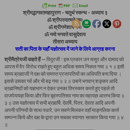
श्रीमद्भागवतमहापुराण – चतुर्थ स्कन्ध – अध्याय ३
ॐ श्रीपरमात्मने नमः
ॐ श्रीगणेशाय नमः
ॐ नमो भगवते वासुदेवाय
तीसरा अध्याय
सती का पिता के यहाँ यज्ञोत्सव में जाने के लिये आग्रह करना
श्रीमैत्रेयजी कहते हैं —
विदुरजी ! इस प्रकार उन ससुर और दामाद को
आपस में वैर-विरोध रखते हुए बहुत अधिक समय निकल गया ॥ १ ॥ इसी
समय ब्रह्माजी ने दक्ष को समस्त प्रजापतियों का अधिपति बना दिया ।
इससे उसका गर्व और भी बढ़ गया ॥ २ ॥ उसने भगवान् शङ्कर आदि
ब्रह्मनिष्ठों को यज्ञभाग न देकर उनका तिरस्कार करते हुए पहले तो
वाजपेययज्ञ किया और फिर बृहस्पतिसव नाम का महायज्ञ आरम्भ किया ॥
३ ॥ उस यज्ञोत्सव में सभी ब्रह्मर्षि, देवर्षि, पितर, देवता आदि अपनी-
अपनी पत्नियों के साथ पधारे, उन सबने मिलकर वहाँ माङ्गलिक कार्य
सम्पन्न किये और दक्ष के द्वारा उन सबका स्वागत-सत्कार किया गया ॥ ४
॥