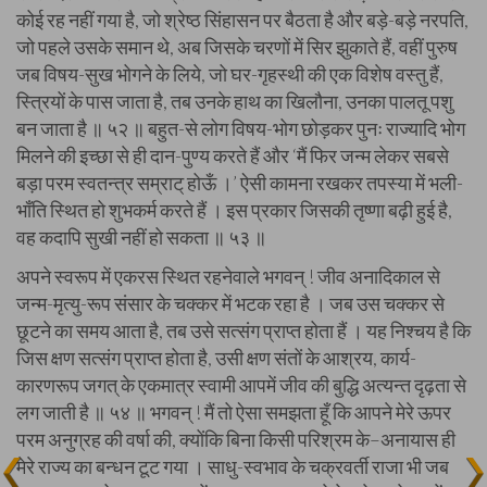
कोई रह नहीं गया है, जो श्रेष्ठ सिंहासन पर बैठता है और बड़े-बड़े नरपति,
जो पहले उसके समान थे, अब जिसके चरणों में सिर झुकाते हैं, वहीं पुरुष
जब विषय-सुख भोगने के लिये, जो घर-गृहस्थी की एक विशेष वस्तु हैं,
स्त्रियों के पास जाता है, तब उनके हाथ का खिलौना, उनका पालतू पशु
बन जाता है ॥ ५२ ॥ बहुत-से लोग विषय-भोग छोड़कर पुनः राज्यादि भोग
मिलने की इच्छा से ही दान-पुण्य करते हैं और ‘मैं फिर जन्म लेकर सबसे
बड़ा परम स्वतन्त्र सम्राट् होऊँ ।’ ऐसी कामना रखकर तपस्या में भली-
भाँति स्थित हो शुभकर्म करते हैं । इस प्रकार जिसकी तृष्णा बढ़ी हुई है,
वह कदापि सुखी नहीं हो सकता ॥ ५३ ॥
अपने स्वरूप में एकरस स्थित रहनेवाले भगवन् ! जीव अनादिकाल से
जन्म-मृत्यु-रूप संसार के चक्कर में भटक रहा है । जब उस चक्कर से
छूटने का समय आता है, तब उसे सत्संग प्राप्त होता हैं । यह निश्चय है कि
जिस क्षण सत्संग प्राप्त होता है, उसी क्षण संतों के आश्रय, कार्य-
कारणरूप जगत् के एकमात्र स्वामी आपमें जीव की बुद्धि अत्यन्त दृढ़ता से
लग जाती है ॥ ५४ ॥ भगवन् ! मैं तो ऐसा समझता हूँ कि आपने मेरे ऊपर
परम अनुग्रह की वर्षा की, क्योंकि बिना किसी परिश्रम के–अनायास ही
मेरे राज्य का बन्धन टूट गया । साधु-स्वभाव के चक्रवर्ती राजा भी जब