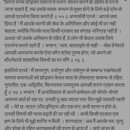
अपना राज्य छोड़कर एकान्त में भजन-साधन करने के उद्देश्य से वन में
जाना चाहते हैं, तब उसके ममता-बन्धन से मुक्त होने के लिये बड़े प्रेम से
आपसे प्रार्थना किया करते हैं ॥ ५५ ॥ अन्तर्यामी प्रभो ! आपसे क्या
छिपा है ? मैं आपके चरणों की सेवा के अतिरिक्त और कोई भी वर नहीं
चाहता; क्योंकि जिनके पास किसी प्रकार का संग्रह-परिग्रह नहीं है ।
अथवा जो उसके अभिमान से रहित हैं, वे लोग भी केवल उसके लिये
प्रार्थना करते रहते हैं । भगवन् ! भला, बतलाइये तो सही — मोक्ष देनेवाले
आपकी आराधना करके ऐसा कौन श्रेष्ठ पुरुष होगा, जो अपने को
बाँधनेवाले सांसारिक विषयों का वर माँगे ॥ ५६ ॥
इसलिये प्रभो ! मैं सत्त्वगुण, रजोगुण और तमोगुण से सम्बन्ध रखनेवाली
समस्त कामनाओं को छोड़कर केवल माया के लेशमात्र सम्बन्ध से रहित,
गुणातीत, एक-अद्वितीय, चित्स्वरूप परमपुरुष आपकी शरण ग्रहण करता
हूँ ॥ ५७ ॥ भगवन् ! मैं अनादिकाल से अपने कर्मफल को भोगते-भोगते
अत्यन्त आर्त हो रहा था, उनकी दुःखद ज्वाला रात-दिन मुझे जलाती रहती
थी । मेरे छः शत्रु (पाँच इन्द्रिय और एक मन) कभी शान्त न होते थे,
उनकी विषयों की प्यास बढ़ती ही जा रही थी । कभी किसी प्रकार एक
क्षण के लिये भी मुझे शान्ति न मिली । शरणदाता ! अब मैं आपके भय, मृत्यु
और शोक से रहित चरणकमलों की शरण में आया हूँ । सारे जगत् के