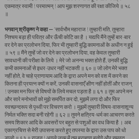
एकमात्र स्वामी ! परमात्मन् ! आप मुझ शरणागत की रक्षा कीजिये ॥ ५८
॥
भगवान् श्रीकृष्ण ने कहा —
‘सार्वभौम महाराज ! तुम्हारी मति, तुम्हारा
निश्चय बड़ा ही पवित्र और ऊँची कोटि का है । यद्यपि मैंने तुम्हें बार-बार
वर देने का प्रलोभन दिया, फिर भी तुम्हारी बुद्धि कामनाओं के अधीन न हुई
॥ ५९ ॥ मैंने तुम्हें जो वर देने का प्रलोभन दिया, वह केवल तुम्हारी
सावधानी की परीक्षा के लिये । मेरे जो अनन्य भक्त होते हैं, उनकी बुद्धि
कभी कामनाओं से इधर-उधर नहीं भटकती ॥ ६० ॥ जो लोग मेरे भक्त
नहीं होते, वे चाहे प्राणायाम आदि के द्वारा अपने मन को वश में करने का
कितना ही प्रयत्न क्यों न करें, उनकी वासनाएँ क्षीण नहीं होतीं और राजन्
! उनका मन फिर से विषयों के लिये मचल पड़ता है ॥ ६१ ॥ तुम अपने मन
और सारे मनोभावों को मुझे समर्पित कर दो, मुझमें लगा दो और फिर
स्वच्छन्दरूप से पृथ्वी पर विचरण करो । मुझमें तुम्हारी विषय-वासनाशून्य
निर्मल भक्ति सदा बनी रहेगी ॥ ६२ ॥ तुमने क्षत्रिय-धर्म का आचरण करते
समय शिकार आदि के अवसरों पर बहुत से पशुओं का वध किया है । अब
एकाग्रचित्त से मेरी उपासना करते हुए तपस्या के द्वारा उस पाप को धो
डालो ॥ ६३ ॥ राजन् ! अगले जन्म में तुम ब्राह्मण बनोगे और समस्त