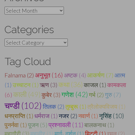
Archives
Categories
Categories
Tag Cloud
अनुभूत (16)
Falnama (2)
अष्टक (4)
आकर्षण (7)
आत्म
कथा (36)
(1)
उच्चाटन (1)
ऋण (3)
काजल (1)
कामकला
काली (49)
गणेश (42)
(6)
कुबेर (3)
गर्भ (2)
गुरु (7)
चण्डी (102)
तिलक (2)
तुम्बुरू (1)
त्रैलोक्यविजय (1)
धनप्राप्ति (1)
धर्मराज (1)
नजर (2)
नवार्ण (1)
नृसिंह (10)
प्रश्नावली (11)
पुनर्नवा (1)
पूजन (5)
बालकनाथ (1)
महागौरी (3)
महावीर (1)
मार्ग- दर्शन (1)
मिट्टी (1)
रमल (2)