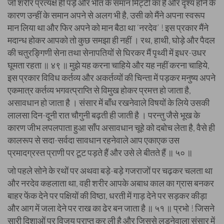
जो शरीर प्रत्यक्ष ही पड़े और भीत के समान मिट्टी का है और दृश्य होने के
कारण उन्हीं के समान अपने से अलग भी है, उसी को मैंने अपना स्वरूप
मान लिया था और फिर अपने को मान बैठा था ‘नरदेव’ ! इस प्रकार मैंने
मदान्ध होकर आपको तो कुछ समझा ही नहीं । रथ, हाथी, घोड़े और पैदल
की चतुरङ्गिणी सेना तथा सेनापतियों से घिरकर मैं पृथ्वी में इधर-उधर
घूमता रहता ॥ ४९ ॥ मुझे यह करना चाहिये और यह नहीं करना चाहिये,
इस प्रकार विविध कर्तव्य और अकर्तव्यों की चिन्ता में पड़कर मनुष्य अपने
एकमात्र कर्तव्य भगवत्प्राप्ति से विमुख होकर प्रमत्त हो जाता है,
असावधान हो जाता है । संसार में बाँध रखनेवाले विषयों के लिये उसकी
लालसा दिन-दूनी रात चौगुनी बढ़ती ही जाती है । परन्तु जैसे भूख के
कारण जीभ लपलपाता हुआ साँप असावधान चूहे को दबोच लेता है, वैसे ही
कालरूप से सदा-सर्वदा सावधान रहनेवाले आप एकाएक उस
प्रमादग्रस्त प्राणी पर टूट पड़ते हैं और उसे ले बीतते हैं ॥ ५० ॥
जो पहले सोने के रथों पर अथवा बड़े-बड़े गजराजों पर चढ़कर चलता था
और नरदेव कहलाता था, वही शरीर आपके अबाध काल का ग्रास बनकर
बाहर फेंक देने पर पक्षियों की विष्ठा, धरती में गाड़ देने पर सड़कर कीड़ा
और आग में जला देने पर राख का ढेर बन जाता है ॥ ५१ ॥ प्रभो ! जिसने
सारी दिशाओं पर विजय प्राप्त कर ली है और जिससे लड़नेवाला संसार में