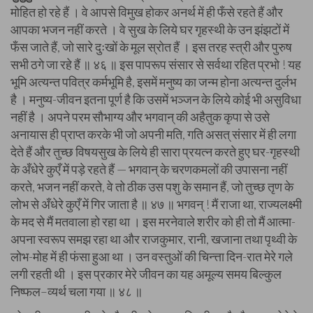
मोहित हो रहे हैं । वे आपसे विमुख होकर अनर्थ में ही फँसे रहते हैं और
आपका भजन नहीं करते । वे सुख के लिये घर गृहस्थी के उन झंझटों में
फँस जाते हैं, जो सारे दुःखों के मूल स्रोत हैं । इस तरह स्त्री और पुरुष
सभी ठगे जा रहे हैं ॥ ४६ ॥ इस पापरूप संसार से सर्वथा रहित प्रभो ! यह
भूमि अत्यन्त पवित्र कर्मभूमि है, इसमें मनुष्य का जन्म होना अत्यन्त दुर्लभ
है । मनुष्य-जीवन इतना पूर्ण है कि उसमें भञ्जन के लिये कोई भी असुविधा
नहीं है । अपने परम सौभाग्य और भगवान् की अहैतुक कृपा से उसे
अनायास ही प्राप्त करके भी जो अपनी मति, गति असत् संसार में ही लगा
देते हैं और तुच्छ विषयसुख के लिये ही सारा प्रयत्न करते हुए घर-गृहस्थी
के अँधेरे कुएँ में पड़े रहते हैं — भगवान् के चरणकमलों की उपासना नहीं
करते, भजन नहीं करते, वे तो ठीक उस पशु के समान हैं, जो तुच्छ तृण के
लोभ से अँधेरे कुएँ में गिर जाता है ॥ ४७ ॥ भगवन् ! मैं राजा था, राज्यलक्ष्मी
के मद से मैं मतवाला हो रहा था । इस मरनेवाले शरीर को ही तो मैं आत्मा-
अपना स्वरूप समझ रहा था और राजकुमार, रानी, खजाना तथा पृथ्वी के
लोभ-मोह में ही फंसा हुआ था । उन वस्तुओं की चिन्त्ता दिन-रात मेरे गले
लगी रहती थी । इस प्रकार मेरे जीवन का यह अमूल्य समय बिल्कुल
निष्फल–व्यर्थ चला गया ॥ ४८ ॥