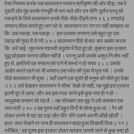
ऐसा निश्चय करके जब कालयवन भगवान् श्रीकृष्ण की ओर दौड़ा, तब वे
दूसरी ओर मुंह करके रणभूमि से भाग चले और उन योगि-दुर्लभ प्रभु को
पकड़ने के लिये कालयवन उनके पीछे-पीछे दौड़ने लगा ॥ ६ ॥ रणछोड़
भगवान् लीला करते हुए भाग रहे थे; कालयवन पग-पग पर यहीं समझता था
कि ‘अब पकड़ा, तब पकड़ा ।’ इस प्रकार भगवान् उसे बहुत दूर एक
पहाड़ की गुफा में ले गये ॥ ७ ॥ कालयवन पीछे से बार-बार आक्षेप करता
कि ‘अरे भाई ! तुम परम यशस्वी यदुवंश में पैदा हुए हो, तुम्हारा इस प्रकार
युद्ध छोड़कर भागना उचित नहीं है । परन्तु अभी उसके अशुभ निःशेष नहीं
हुए थे, इसलिये वह भगवान् को पाने में समर्थ न हो सका ॥ ८ ॥ उसके
आक्षेप करते रहने पर भी भगवान् उस पर्वत की गुफा में घुस गये । उनके
पीछे कालयवन भी घुसा । वहाँ उसने एक दूसरे ही मनुष्य को सोते हुए देखा
॥ ९ ॥ उसे देखकर कालयवन ने सोचा ‘देखो तो सही, यह मुझे इस प्रकार
इतनी दूर ले आया. और अब इस तरह-मानो इसे कुछ पता ही न हो —
साधुबाबा बनकर सो रहा है । यह सोचकर उस मूढ़ ने उसे कसकर एक
लात मारी ॥ १० ॥ वह पुरुष वहाँ बहुत दिनों से सोया हुआ था । पैर की
ठोकर लगने से वह उठ पड़ा और धीरे-धीरे उसने अपनी आँखें खोलीं ।
इधर-उधर देखने पर पास ही कालयवन खड़ा हुआ दिखायी दिया ॥ ११ ॥
परीक्षित् ! वह पुरुष इस प्रकार ठोकर मारकर जगाये जाने से कुछ रुष्ट हो