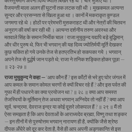
कौस्तुभमणि अपनी दिव्य ज्योति बिखेर रहे थे । चार भुजाएँ थीं ।
वैजयन्ती माला अलग हीं घुटनों तक लटक रही थी । मुखकमल अत्यन्त
सुन्दर और प्रसन्नता से खिला हुआ था । कानों में मकराकृत कुण्डल
जगमगा रहे थे । होठों पर प्रेमभरी मुसकराहट थी और नेत्रों की चितवन
अनुराग की वर्षा कर रही थी । अत्यन्त दर्शनीय तरुण अवस्था और
मतवाले सिंह के समान निर्भीक चाल ! राजा मुचुकुन्द यद्यपि बड़े बुद्धिमान्
और धीर पुरुष थे, फिर भी भगवान् की यह दिव्य ज्योतिर्मयी मूर्ति देखकर
कुछ चकित हो गये उनके तेज से हतप्रतिभ हो सकपका गये । भगवान्
अपने तेज से दुर्द्धर्ष जान पड़ते थे; राजा ने तनिक शङ्कित होकर पूछा —
॥ २३-२७ ॥
राजा मुचुकुन्द ने कहा —
‘आप कौन हैं ? इस काँटों से भरे हुए घोर जंगल में
आप कमल के समान कोमल चरणों से क्यों विचर रहे हैं ? और इस पर्वत की
गुफा में ही पधारने का क्या प्रयोजन था ? ॥ २८ ॥ क्या आप समस्त
तेजस्वियों के मूर्तिमान् तेज अथवा भगवान् अग्निदेव तो नहीं हैं ? क्या आप
सूर्य, चन्द्रमा, देवराज इन्द्र या कोई दूसरे लोकपाल हैं ? ॥ २९ ॥ मैं तो
ऐसा समझता है कि आप देवताओं के आराध्यदेव ब्रह्मा, विष्णु तथा शङ्कर
— इन तीनों में से पुरुषोत्तम भगवान् नारायण ही है, क्योंकि जैसे श्रेष्ठ
दीपक अँघेरे को दूर कर देता है, वैसे ही आप अपनी अङ्गकान्ति से इस