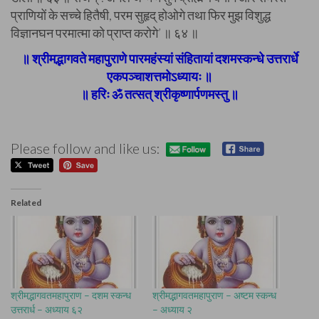
प्राणियों के सच्चे हितैषी, परम सुहृद् होओगे तथा फिर मुझ विशुद्ध
विज्ञानघन परमात्मा को प्राप्त करोगे’ ॥ ६४ ॥
॥ श्रीमद्भागवते महापुराणे पारमहंस्यां संहितायां दशमस्कन्धे उत्तरार्धे
एकपञ्चाशत्तमोऽध्यायः ॥
॥ हरिः ॐ तत्सत् श्रीकृष्णार्पणमस्तु ॥
Please follow and like us:
Related
श्रीमद्भागवतमहापुराण – दशम स्कन्ध
श्रीमद्भागवतमहापुराण – अष्टम स्कन्ध
उत्तरार्ध – अध्याय ६२
– अध्याय २