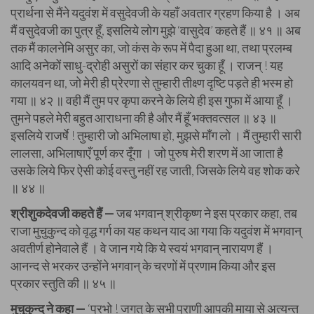
प्रार्थना से मैंने यदुवंश में वसुदेवजी के यहाँ अवतार ग्रहण किया है । अब
मैं वसुदेवजी का पुत्र हूँ, इसलिये लोग मुझे ‘वासुदेव’ कहते हैं ॥ ४१ ॥ अब
तक मैं कालनेमि असुर का, जो कंस के रूप में पैदा हुआ था, तथा प्रलम्ब
आदि अनेकों साधु-द्रोही असुरों का संहार कर चुका हूँ । राजन् ! यह
कालयवन था, जो मेरी ही प्रेरणा से तुम्हारी तीक्ष्ण दृष्टि पड़ते ही भस्म हो
गया ॥ ४२ ॥ वही मैं तुम पर कृपा करने के लिये ही इस गुफा में आया हूँ ।
तुमने पहले मेरी बहुत आराधना की है और मैं हूँ भक्तवत्सल ॥ ४३ ॥
इसलिये राजर्षे ! तुम्हारी जो अभिलाषा हो, मुझसे माँग लो । मैं तुम्हारी सारी
लालसा, अभिलाषाएँ पूर्ण कर दूँगा । जो पुरुष मेरी शरण में आ जाता है
उसके लिये फिर ऐसी कोई वस्तु नहीं रह जाती, जिसके लिये वह शोक करे
॥ ४४ ॥
श्रीशुकदेवजी कहते हैं —
जब भगवान् श्रीकृष्ण ने इस प्रकार कहा, तब
राजा मुचुकुन्द को वृद्ध गर्ग का यह कथन याद आ गया कि यदुवंश में भगवान्
अवतीर्ण होनेवाले हैं । वे जान गये कि ये स्वयं भगवान् नारायण हैं ।
आनन्द से भरकर उन्होंने भगवान् के चरणों में प्रणाम किया और इस
प्रकार स्तुति की ॥ ४५ ॥
मुचुकुन्द ने कहा —
‘प्रभो ! जगत् के सभी प्राणी आपकी माया से अत्यन्त