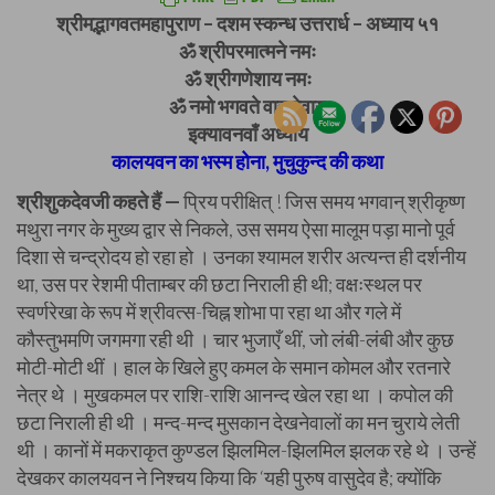
श्रीमद्भागवतमहापुराण – दशम स्कन्ध उत्तरार्ध – अध्याय ५१
ॐ श्रीपरमात्मने नमः
ॐ श्रीगणेशाय नमः
ॐ नमो भगवते वासुदेवाय
इक्यावनवाँ अध्याय
कालयवन का भस्म होना, मुचुकुन्द की कथा
श्रीशुकदेवजी कहते हैं —
प्रिय परीक्षित् ! जिस समय भगवान् श्रीकृष्ण
मथुरा नगर के मुख्य द्वार से निकले, उस समय ऐसा मालूम पड़ा मानो पूर्व
दिशा से चन्द्रोदय हो रहा हो । उनका श्यामल शरीर अत्यन्त ही दर्शनीय
था, उस पर रेशमी पीताम्बर की छटा निराली ही थी; वक्षःस्थल पर
स्वर्णरेखा के रूप में श्रीवत्स-चिह्न शोभा पा रहा था और गले में
कौस्तुभमणि जगमगा रही थी । चार भुजाएँ थीं, जो लंबी-लंबी और कुछ
मोटी-मोटी थीं । हाल के खिले हुए कमल के समान कोमल और रतनारे
नेत्र थे । मुखकमल पर राशि-राशि आनन्द खेल रहा था । कपोल की
छटा निराली ही थी । मन्द-मन्द मुसकान देखनेवालों का मन चुराये लेती
थी । कानों में मकराकृत कुण्डल झिलमिल-झिलमिल झलक रहे थे । उन्हें
देखकर कालयवन ने निश्चय किया कि ‘यही पुरुष वासुदेव है; क्योंकि