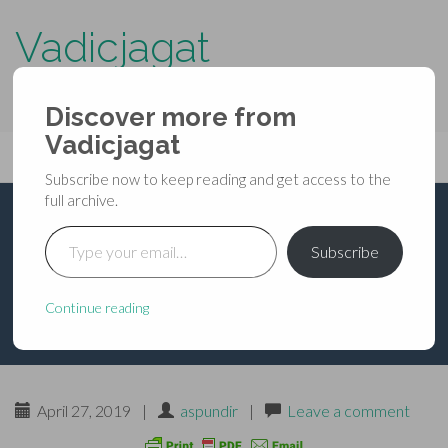
Vadicjagat
know more about…..
Discover more from
Primary
Vadicjagat
Skip
Vadicjagat
to
Menu
Subscribe now to keep reading and get access to the
content
full archive.
Type your email…
श्रीमद्भागवतमहापुराण – दशम
Subscribe
स्कन्ध उत्तरार्ध – अध्याय ५१
Continue reading
April 27, 2019
|
aspundir
|
Leave a comment