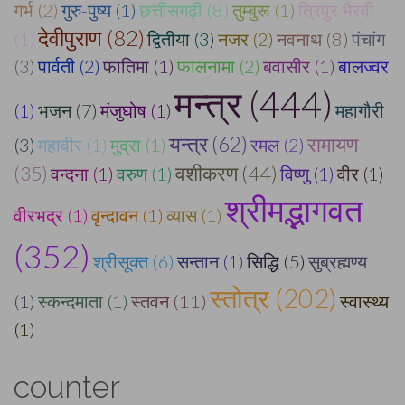
गर्भ (2)
गुरु-पुष्य (1)
छत्तीसगढ़ी (8)
तुम्बुरू (1)
त्रिपुर भैरवी
देवीपुराण (82)
(1)
द्वितीया (3)
नजर (2)
नवनाथ (8)
पंचांग
(3)
पार्वती (2)
फातिमा (1)
फालनामा (2)
बवासीर (1)
बालज्वर
मन्त्र (444)
(1)
भजन (7)
मंजुघोष (1)
महागौरी
यन्त्र (62)
रामायण
(3)
महावीर (1)
मुद्रा (1)
रमल (2)
वशीकरण (44)
(35)
वन्दना (1)
वरुण (1)
विष्णु (1)
वीर (1)
श्रीमद्भागवत
वीरभद्र (1)
वृन्दावन (1)
व्यास (1)
(352)
श्रीसूक्त (6)
सन्तान (1)
सिद्धि (5)
सुब्रह्मण्य
स्तोत्र (202)
(1)
स्कन्दमाता (1)
स्तवन (11)
स्वास्थ्य
(1)
counter