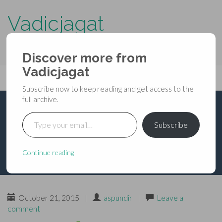
Vadicjagat
know more about…..
Discover more from
Primary
Vadicjagat
Skip
Vadicjagat
to
Menu
Subscribe now to keep reading and get access to the
content
full archive.
Type your email…
श्रीराम प्रसन्नता का मन्त्र
Subscribe
Continue reading
October 21, 2015
|
aspundir
|
Leave a
comment