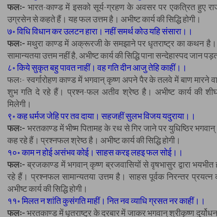
फलः-
भारत-काण्ड में इसको सूर्य-ग्रहण के अवसर पर एकत्रित हुए रा
उग्रसेन से कहते हैं। यह फल उत्तम है। अभीष्ट कार्य की सिद्धि होगी।
७॰ विधि विधान कर उलटन हारा। नहीं समर्थ कोउ यहि संसारा।।
फलः-
मथुरा काण्ड में अक्रूरजी के समझाने पर धृतराष्ट्र का कथन है
सामान्यतया उत्तम नहीं है, अभीष्ट कार्य की सिद्धि पाना सन्देहास्पद जान पड़
८॰ किये सुकृत बहु पावत नाहीं। वह गति दीन आजु तेहि काहीं।।
फलः- स्वर्गारोहण काण्ड में भगवान् कृष्ण अपने पैर के तलवे में बाण मारने व
शुभ गति दे रहे हैं। प्रश्न-फल अतीव श्रेष्ठ है। अभीष्ट कार्य की शीघ्
मिलेगी।
९॰ कह धर्मज जेहि पर तव दाया। सहजहीं सुलभ विजय यदुराया।।
फलः-
भरतकाण्ड में भीष्म पितामह के रथ से गिर जाने पर युधिष्ठिर भगवान् 
कह रहे हैं। प्रश्नफल श्रेष्ठ है। अभीष्ट कार्य की सिद्धि होगी।
१०॰ काम न होई असंभव कोई। साहस करइ लहइ फल सोई।।
फलः-
ब्रजकाण्ड में भगवान् कृष्ण ब्रजवासियों से वृषभासुर द्वारा भयभीत
रहे हैं। प्रश्नफल सामान्यतया उत्तम है। साहस पूर्वक निरन्तर प्रयत्न
अभीष्ट कार्य की सिद्धि होगी।
११॰ मिलत न शांति कुसंगति माहीं। नित नव व्याधि ग्रसत नर काहीं।।
फलः-
भरतकाण्ड में धृतराष्ट्र के दरबार में जाकर भगवान् श्रीकृष्ण दुर्योध