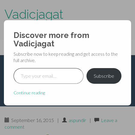
Vadicjagat
know more about…..
Discover more from
Primary
Vadicjagat
Skip
Vadicjagat
to
Menu
Subscribe now to keep reading and get access to the
content
full archive.
Type your email…
श्री कृष्ण शलाका प्रश्नावली
Subscribe
Continue reading
September 16, 2015
|
aspundir
|
Leave a
comment