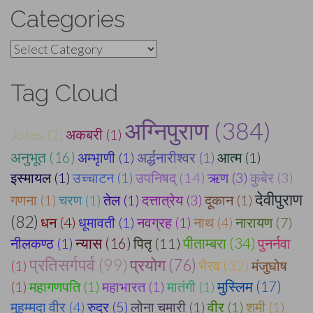
Categories
Categories
Tag Cloud
अग्निपुराण (384)
Jokes (2)
अकबरी (1)
अनुभूत (16)
अम्भृाणी (1)
अर्द्धनारीश्वर (1)
आत्म (1)
इस्मायल (1)
उच्चाटन (1)
उपनिषद् (14)
ऋण (3)
कुबेर (3)
देवीपुराण
गणना (1)
चरण (1)
तेल (1)
दत्तात्रेय (3)
दूकान (1)
(82)
धन (4)
धूमावती (1)
नवग्रह (1)
नाथ (4)
नारायण (7)
पीताम्बरा (34)
नीलकण्ठ (1)
न्यास (16)
पितृ (11)
पुनर्नवा
प्रतिसर्गपर्व (99)
प्रयोग (76)
भैरव (32)
(1)
मंजुघोष
(1)
महागणपति (1)
महाभारत (1)
मातंगी (1)
मुस्लिम (17)
मुहम्मदा वीर (4)
रुद्र (5)
लोना चमारी (1)
वीर (1)
शमी (1)