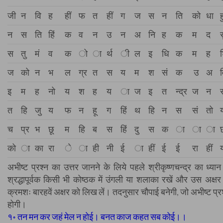
जी
न
वि
ह
हीं
फ
त
हीं
ग
ज
स
न
ति
को
धा
ह
न
स
ति
हिं
क
व
न
उ
न
अ
नि
ह
क
म
द
स
स
तु
मं
व
क
ो
ा
र्थ
ी
ल
इ
धि
क
म
ह
ज
को
न
भ
ल
ग्र
त
स
य
म
श
सं
क
उ
अ
इ
म
ह
नो
य
श
ह
य
ा
ज
इ
त
न्द्र
ज
न
त
हि
जु
य
फ
न
हू
ग
हिं
थ
हि
न
स
सं
तो
च
प्र
भ
छू
म
हि
ब
स
हिं
दु
स
क
ा
ा
ा
को
ा
का
रा
े
ा
ही
नी
ई
ा
हीं
ई
ई
रा
हीं
अभीष्ट प्रश्न का उत्तर जानने के लिये पहले श्रीकृष्णचन्द्र का ध्या
श्रद्धापूर्वक किसी भी कोष्ठक में उंगली या शलाका रखें और उस अक्ष
क्रमशः बारहवें अक्षर को लिख लें। तदनुसार चौपाई बनेगी, जो अभीष्ट प्रश
होगी।
१॰ तन मन कर जहं मेल न होई। बनत काज कहत सब कोई।।