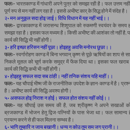
फलः-
भारतकाण्ड में गांधारी अपने पुत्र को समझा रही है। फल उत्तम नहीं ह
पूर्ण रुप से मन नहीं लग रहा है। इससे अभीष्ट कार् के सिद्ध होने में संदेह है।
२॰ मन अनुकूल सदा होइ जाई। विधि विधान में यह नहीं भाई।।
फलः-
द्वारकाकाण्ड में जरासन्ध शिशुपाल को रुकमणी स्वयंवर के समय 
समझा रहा है। इसका फल मध्यम है। किसी अभीष्ट की आशंका तो नहीं है, पर
कार्य की सिद्धि भी नहीं होगी।
३॰ हरि इच्छा हरिसन नहीं पूछा। होइहहु अवसि मनोरथ छूछा।।
फलः-
स्वर्गारोहण काण्ड में बिना भगवान् कृष्ण से पूछे ऋषियों का शाप से साम
निकले मूसल को चूर्ण करके समुद्र में फेंक दिया था। इसका फल खराब 
कार्य की सिद्धि कभी भी नहीं होगी।
४॰ होइहहु सफल सदा सब ठांही। नहीं तनिक संशय यहि माहीं।।
फलः-
यह चौपाई भीष्म जी के राजनीतिक उपदेश के ज्ञान-काण्ड में है। प्रश
है। अभीष्ट कार्य की सिद्धि अवश्य होगी।
५॰ असफल होइ निराश न होई। सफल होत संशय नहीं कोई।।
फलः-
यह चौपाई उस समय की है, जब श्रीकृष्ण ने अपने सखाओं 
ब्रजकाण्ड में भोजन हेतु द्विज-पत्नियों के पास भेजा था। फल सामान्य 
प्रयत्न करने से ही फल मिलना सम्भव है।
६॰ भागि तुम्हारि न जाय बखानी। धन्य न कोउ तुम सम जग प्रानी।।