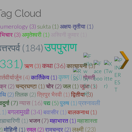
Tag Cloud
umerology (3)
sukta (1)
अक्षय-तृतीया (1)
भिचार (3)
अमृतेश्वरी (1)
अश्विनी कुमार (1)
उपपुराण
त्तरपर्व (184)
(331)
कथा (36)
ऋण (3)
कात्यायनी (3)
कृष्ण (53)
र्तवीर्यार्जुन (4)
कार्तिकेय (1)
गोमती
क्र (2)
चन्द्रघण्टा (1)
चोर (2)
जल (1)
जुआ (1)
िथि (2)
तिलक (2)
त्रिपुर भैरवी (1)
द्वितीया (3)
न्यास (16)
दुर्गा (7)
पद्य (5)
पुरुष (1)
प्रश्नावली
बगलामुखी (34)
11)
बवासीर (1)
बालकनाथ (1)
रह्मचारिणी (1)
भजन (7)
महाभारत (1)
महाशास्ता
लक्ष्मी (23)
2)
मोहिनी (1)
रमल (2)
रामचन्द्र (2)