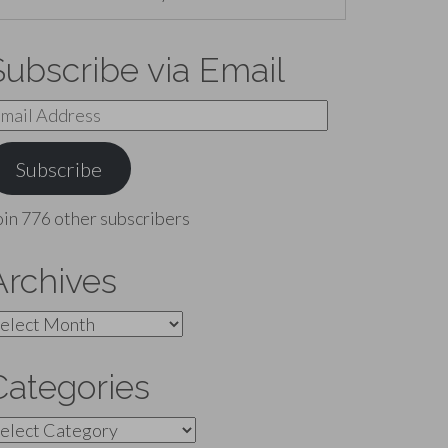
Subscribe via Email
mail
ddress
Subscribe
oin 776 other subscribers
Archives
rchives
Categories
ategories