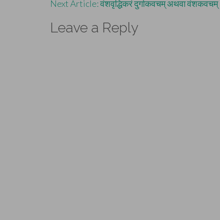
Next Article: वंशवृद्धिकरं दुर्गाकवचम् अथवा वंशकवचम
navigation
Leave a Reply