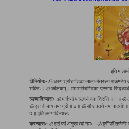
इति मालाम
विनियोगः-
ॐ अस्य श्रीचण्डिका-माला-मंत्रस्य मार्कण्डेय 
शक्तिः । ॐ कीलकम् । मम श्रीचण्डिका-प्रसाद-सिद्ध्यर्थ
ऋष्यादिन्यासः-
ॐ मार्कण्डेय ऋषये नमः शिरसि ॥ १ ॥ ॐ अनु
ॐ ह्रः बीजाय नमः गुह्ये ॥ ४ ॥ ॐ सौं शक्तये नमः पादयोः
७ ॥ इति ऋष्यादिन्यासः ।
करन्यासः-
ॐ ह्रां फां अंगुष्ठाभ्यां नमः । ॐ ह्रीं फीं तर्जनी