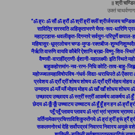
॥ श्री चण्डि
उक्तं चाथर्वणाग
“ॐ ह्रः ॐ सौं ॐ ह्रौं ॐ श्रीं ह्रीं क्लीं श्रीर्जयजय चण्
सावित्रि सरस्वति अहिकृताभरणे भैरव-रूप-धारिणि प्रक
महाट्टहास-धवलीकृत-दिगन्तरे सर्वयुग-परिपूर्णे कपाल-
महिषासुर-धूम्रलोचन चण्ड-मुण्ड-रक्तबीज-शुम्भनिशुम्भदैत्यनिक
नैर्ऋति वारुणि वायवि कौबेरि ऐशानि ब्रह्म-विष्णु-शिव-स्थिते 
वैष्णवी-वाराहींद्राणी-ईशानी-महालक्ष्मीः इति स्थित
बाहुकहोत्तमांग-नव-रत्न-निधि कोटि-तत्व-बाहु-जिह्व
महोज्ज्वलमहाविषोपविष-गंधर्व-विद्या-धराधिपते ॐ ऐंकारा ॐ ह
प्रवेशय ॐ द्राँ द्रीं शोषय शोषय ॐ द्राँ द्रीं मोहय मोहय ॐ
उन्मादय ॐ म्लैं म्लैं मोहय मोहय ॐ खाँ खाँ शोधय शोधय ॐ द्य
उच्छादय उच्छादय ॐ स्त्रीं स्त्रीं आकर्षय आकर्षय ॐ हुँ
छेदय ॐ कूँ कूँ उच्चाटय उच्चाटय ॐ हूँ हूँ हन हन ॐ ह्राँ ह्रा
प्लूँ प्लूँ प्लावय प्लावय ॐ भ्रां भ्रां भ्रामय भ्रामय
वर्तिनामेकाग्रचित्ताविशिकुरुतेंगये ॐ ह्रां ह्रीं ह्रूं ह्रैं ह्
सकलमनोरथं देहि सर्वोपद्रवं निवारय निवारय अमुकं वशे 
शाकिनी-डाकिनी सर्वश्वापदतस्करादिकं नाशय न