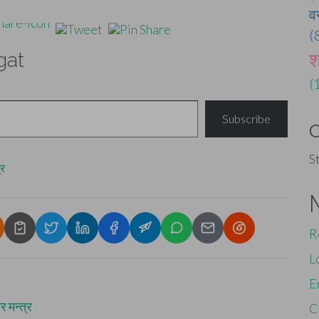
व
(
श
gat
(
Subscribe
S
्र
R
L
E
र मन्त्र
C