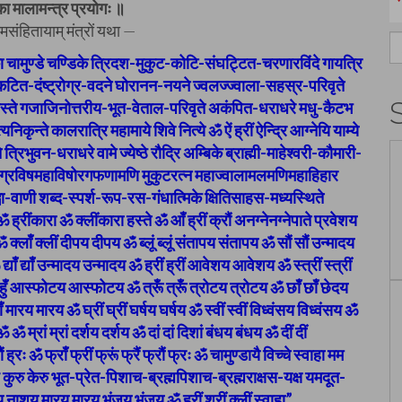
का मालामन्त्र प्रयोगः ॥
मसंहितायाम् मंत्रों यथा —
S
डिका चामुण्डे चण्डिके त्रिदश-मुकुट-कोटि-संघट्टित-चरणारविंदे गायत्रि
fo
टित-दंष्ट्रोग्र-वदने घोरानन-नयने ज्वलज्ज्वाला-सहस्र-परिवृते
हस्ते गजाजिनोत्तरीय-भूत-वेताल-परिवृते अकंपित-धराधरे मधु-कैटभ
ृन्ते कालरात्रि महामाये शिवे नित्ये ॐ ऐं ह्रीं ऐन्द्रि आग्नेयि याम्ये
त्रिभुवन-धराधरे वामे ज्येष्ठे रौद्रि अम्बिके ब्राह्मी-माहेश्वरी-कौमारी-
े महोग्रविषमहाविषोरगफणामणि मुकुटरत्न महाज्वालामलमणिमहाहिहार
ा-वाणी शब्द-स्पर्श-रूप-रस-गंधात्मिके क्षितिसाहस-मध्यस्थिते
्रींकारा ॐ क्लींकारा हस्ते ॐ आँ ह्रीं क्रौं अनग्नेनग्नेपाते प्रवेशय
 क्लाँ क्लीं दीपय दीपय ॐ ब्लूं ब्लूं संतापय संतापय ॐ सौं सौं उन्मादय
ाँ द्याँ उन्मादय उन्मादय ॐ ह्रीं ह्रीं आवेशय आवेशय ॐ स्त्रीं स्त्रीं
 हुँ आस्फोटय आस्फोटय ॐ त्रूँ त्रूँ त्रोटय त्रोटय ॐ छाँ छाँ छेदय
ँ मारय मारय ॐ घ्रीं घ्रीं घर्षय घर्षय ॐ स्वीं स्वीं विध्वंसय विध्वंसय ॐ
 ॐ ॐ म्रां म्रां दर्शय दर्शय ॐ दां दां दिशां बंधय बंधय ॐ दीं दीं
रौं ह्रः ॐ फ्राँ फ्रीं फ्रूं फ्रैं फ्रौं फ्रः ॐ चामुण्डायै विच्चे स्वाहा मम
कुरु केरु भूत-प्रेत-पिशाच-ब्रह्मपिशाच-ब्रह्मराक्षस-यक्ष यमदूत-
ाशय मारय मारय भंजय भंजय ॐ ह्रीं श्रीं क्लीं स्वाहा”