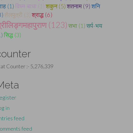
राह (1)
विघ्न-बाधा (1)
शकुन (5)
शतनाम (9)
शनि
8)
शैलपुत्री (3)
श्राद्ध (6)
्रीलिङ्गमहापुराण (123)
सभा (1)
सर्प-भय
1)
सिद्ध (3)
counter
tat Counter :-
5,276,339
Meta
egister
og in
ntries feed
omments feed