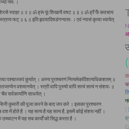
भ्यां नमः ।
 शिरसे स्वाहा ॥ २ ॥ ॐ ह्रूं फूं शिखायै वषट ॥ ३ ॥ ॐ ह्रैं फैं कवचाय
्त्राय फट् ॥ ६ ॥ इति हृदयादिषडंगन्यासः । एवं न्यासं कृत्वा ध्यायेत्
N
अ
उ
का
ं कृत्वा पश्चाज्जपं कुर्यात् । अस्य पुरश्चरणं नित्यमेकविंशत्यधिकशतम् ॥
च
जाप्येन वशमानयेत् । स्त्री वापि पुरुषो वापि सत्यं सत्यं न संशयः ॥
त
 चैव सर्वकार्याणि साधयेत् ।
नव
सिनी कुमारी की पूजा करने के बाद जप करे । इसका पुरश्चरण
(
 वश में होते है । यह सत्य है यह सत्य है, इसमें कोई संशय नहीं ।
ब्
 के उच्चाटन में यह सब कार्यों को सिद्ध करता है ।
(