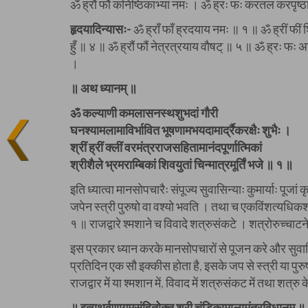
ॐ ह्रौं फौं कनिष्ठिकाभ्यां नमः । ॐ ह्रः फः करतल करपृष्ठा
हृदयादिन्यासः-
ॐ ह्राँ फाँ ह्रदयाय नमः ॥ १ ॥ ॐ ह्रीं फीं
हुँ ॥ ४ ॥ ॐ ह्रौं फौं नेत्रत्रयाय वौषट् ॥ ५ ॥ ॐ ह्रः फः अस
।
॥ अथ ध्यानम् ॥
ॐ कल्याणी कमलासनस्थशुभदां गौरी
घनश्यामलामाविर्भावित भूषणामभयदामार्द्रैकरक्षैः शुभैः ।
श्रीं ह्रीं क्लीं वरमंत्रराजसहितामानंदपूर्णात्मिकां
श्रीशैले भ्रमराम्बिकां शिवयुतां चिन्मात्रमूर्तिं भजे ॥ १ ॥
इति ध्यात्वा मानसोपचारैः संपूज्य सुवासिन्याः कुमार्याः पूजा
जपेन स्त्री पुरुषो वा वश्यो भवति । तथा च एकविंशत्यधिकशत
१ ॥ राजद्वारे श्मशाने च विवादे शत्रुसंकटे । शत्रोरुच्चाटने
इस प्रकार ध्यान करके मानसोपचारों से पूजन करे और सुवा
प्रतिदिन एक सौ इक्कीस होता है, इसके जप से स्त्री या पुरुष
राजद्वार में या श्मशान में, विवाद में शत्रुसंकट में तथा शत्रु
॥ इत्यथर्वणागमसंहितोक्त श्री चंडिकामालामंत्रविधानम् ॥