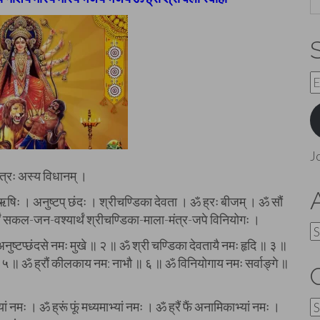
E
A
J
ंत्रः अस्य विधानम् ।
ऋषिः । अनुष्टप् छंदः । श्रीचण्डिका देवता । ॐ ह्रः बीजम् । ॐ सौं
ं सकल-जन-वश्यार्थं श्रीचण्डिका-माला-मंत्र-जपे विनियोगः ।
A
ष्टप्छंदसे नमः मुखे ॥ २ ॥ ॐ श्री चण्डिका देवतायै नमः हृदि ॥ ३ ॥
 ॥ ५ ॥ ॐ ह्रौं कीलकाय नम: नाभौ ॥ ६ ॥ ॐ विनियोगाय नमः सर्वाङ्गे ॥
C
भ्यां नमः । ॐ ह्रूं फूं मध्यमाभ्यां नमः । ॐ ह्रैं फैं अनामिकाभ्यां नमः ।